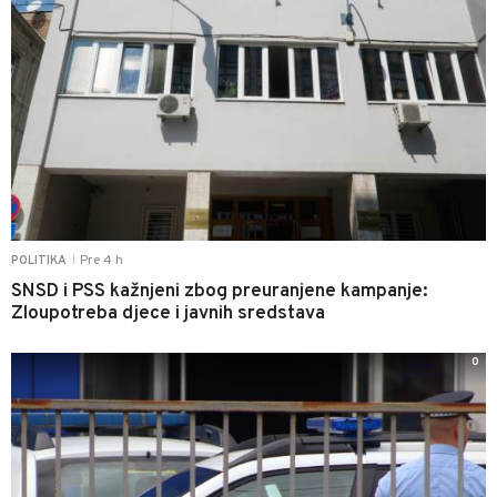
Pre 4 h
POLITIKA
|
SNSD i PSS kažnjeni zbog preuranjene kampanje:
Zloupotreba djece i javnih sredstava
0