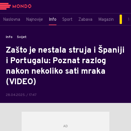
Naslovna
Najnovije
Info
Sport
Zabava
Magazin
M
Info
Svijet
Zašto je nestala struja i Španiji
i Portugalu: Poznat razlog
nakon nekoliko sati mraka
(VIDEO)
28.04.2025. / 17:47