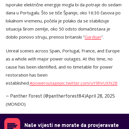
isporuke električne energije mogla bi da potraje do sedam
dana u Portugalu. Što se tiče Španije, oko 16:30 časova po
lokalnom vremenu, počela je polako da se stabilizuje
situacija širom zemlje, oko 50 odsto domaćinstava je
dobilo ponovo struju, prenosi britanski "
Gardijan
".
Unreal scenes across Spain, Portugal, France, and Europe
as a whole with major power outages. At this time, no
cause has been identified, and no timetable for power
restoration has been
established.
#poweroutage
pic.twitter.com/uY9hVUXN2B
April 28, 2025
— Panther Forest (@pantherforest84)
(MONDO)
Naše vijesti ne morate da provjeravate