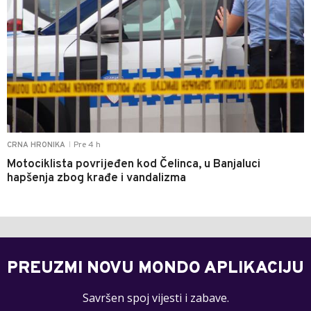
Pre 4 h
CRNA HRONIKA
|
Motociklista povrijeđen kod Čelinca, u Banjaluci
hapšenja zbog krađe i vandalizma
PREUZMI NOVU MONDO APLIKACIJU
Savršen spoj vijesti i zabave.