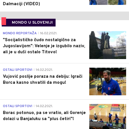
Dalmaciji (VIDEO)
MONDO U SLOVENIJI
4
MONDO REPORTAŽA
16.02.2021.
|
"Socijalističko čudo nostalgično za
Jugoslavijom": Velenje je izgubilo naziv,
ali je u duši ostalo Titovo!
1
OSTALI SPORTOVI
14.02.2021.
|
Vujović poslije poraza na debiju: Igrači
Borca kasno shvatili da mogu!
3
OSTALI SPORTOVI
14.02.2021.
|
Borac potonuo, pa se vratio, ali Gorenje
dolazi u Banjaluku sa "plus četiri"!