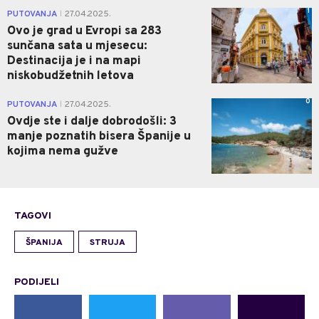
1
PUTOVANJA
27.04.2025.
|
Ovo je grad u Evropi sa 283
sunčana sata u mjesecu:
Destinacija je i na mapi
niskobudžetnih letova
0
PUTOVANJA
27.04.2025.
|
Ovdje ste i dalje dobrodošli: 3
manje poznatih bisera Španije u
kojima nema gužve
TAGOVI
ŠPANIJA
STRUJA
PODIJELI