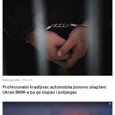
Pre 2 h
BANJALUKA
|
Profesionalni kradljivac automobila ponovo uhapšen:
Ukrao BMW-a pa ga slupao i pobjegao
0