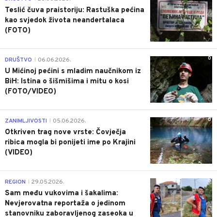
Teslić čuva praistoriju: Rastuška pećina
kao svjedok života neandertalaca
(FOTO)
0
DRUŠTVO
06.06.2026.
|
U Mićinoj pećini s mladim naučnikom iz
BiH: Istina o šišmišima i mitu o kosi
(FOTO/VIDEO)
0
ZANIMLJIVOSTI
05.06.2026.
|
Otkriven trag nove vrste: Čovječja
ribica mogla bi ponijeti ime po Krajini
(VIDEO)
0
REGION
29.05.2026.
|
Sam među vukovima i šakalima:
Nevjerovatna reportaža o jedinom
stanovniku zaboravljenog zaseoka u