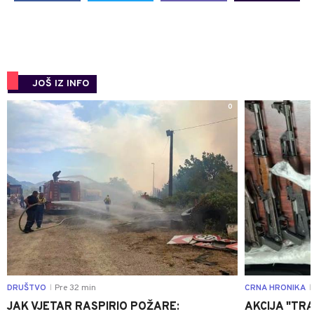
JOŠ IZ INFO
0
DRUŠTVO
Pre 32 min
CRNA HRONIKA
|
|
JAK VJETAR RASPIRIO POŽARE:
AKCIJA "TRA