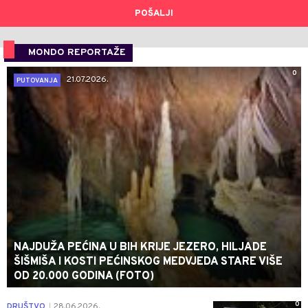
POŠALJI
MONDO REPORTAŽE
0
21.07.2026.
PUTOVANJA
NAJDUŽA PEĆINA U BIH KRIJE JEZERO, HILJADE
ŠIŠMIŠA I KOSTI PEĆINSKOG MEDVJEDA STARE VIŠE
OD 20.000 GODINA (FOTO)
0
DRUŠTVO
28.06.2026.
|