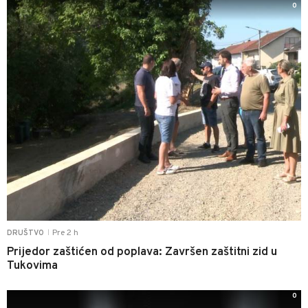
0
Pre 2 h
DRUŠTVO
|
Prijedor zaštićen od poplava: Završen zaštitni zid u
Tukovima
0