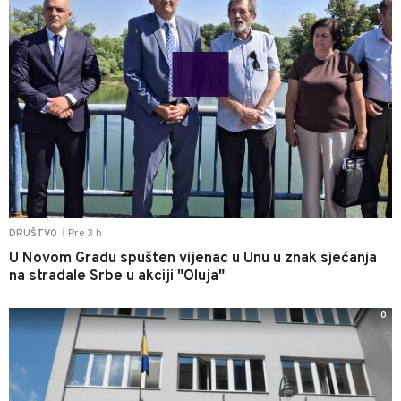
Pre 3 h
DRUŠTVO
|
U Novom Gradu spušten vijenac u Unu u znak sjećanja
na stradale Srbe u akciji "Oluja"
0