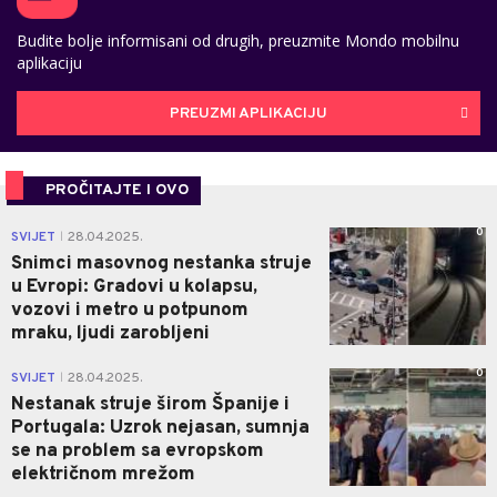
Budite bolje informisani od drugih, preuzmite Mondo mobilnu
aplikaciju
PREUZMI APLIKACIJU
PROČITAJTE I OVO
0
SVIJET
28.04.2025.
|
Snimci masovnog nestanka struje
u Evropi: Gradovi u kolapsu,
vozovi i metro u potpunom
mraku, ljudi zarobljeni
0
SVIJET
28.04.2025.
|
Nestanak struje širom Španije i
Portugala: Uzrok nejasan, sumnja
se na problem sa evropskom
električnom mrežom