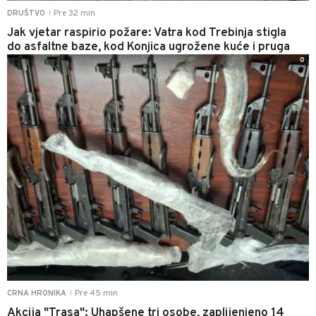
Pre 32 min
DRUŠTVO
|
Jak vjetar raspirio požare: Vatra kod Trebinja stigla
do asfaltne baze, kod Konjica ugrožene kuće i pruga
0
Pre 45 min
CRNA HRONIKA
|
Akcija "Trasa": Uhapšene tri osobe, zaplijenjeno 14