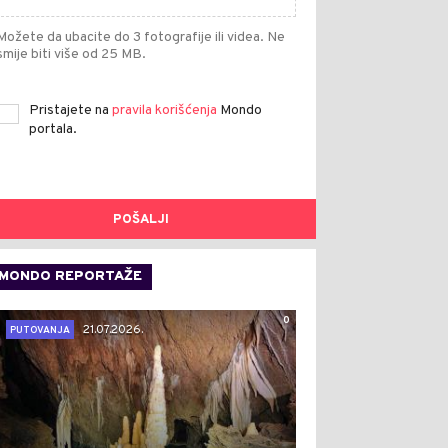
Možete da ubacite do 3 fotografije ili videa. Ne
smije biti više od 25 MB.
Pristajete na
pravila korišćenja
Mondo
portala.
POŠALJI
MONDO REPORTAŽE
0
21.07.2026.
PUTOVANJA