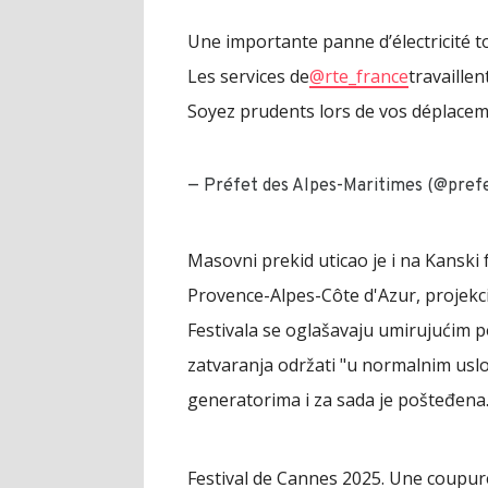
Une importante panne d’électricité t
Les services de
@rte_france
travaillen
Soyez prudents lors de vos déplacem
— Préfet des Alpes-Maritimes (@pref
Masovni prekid uticao je i na Kanski f
Provence-Alpes-Côte d'Azur, projekcij
Festivala se oglašavaju umirujućim 
zatvaranja održati "u normalnim uslo
generatorima i za sada je pošteđena
Festival de Cannes 2025. Une coupure