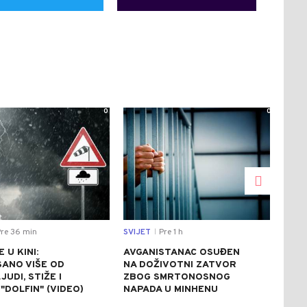
0
0
re 36 min
SVIJET
Pre 1 h
CRNA
|
 U KINI:
AVGANISTANAC OSUĐEN
OSU
SANO VIŠE OD
NA DOŽIVOTNI ZATVOR
POM
JUDI, STIŽE I
ZBOG SMRTONOSNOG
UBI
"DOLFIN" (VIDEO)
NAPADA U MINHENU
ODR
NAP