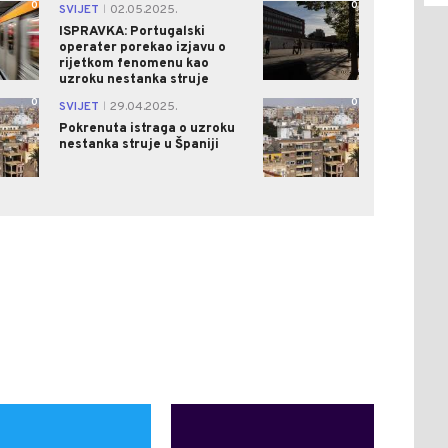
0
0
SVIJET
02.05.2025.
|
ISPRAVKA: Portugalski
operater porekao izjavu o
rijetkom fenomenu kao
uzroku nestanka struje
0
0
SVIJET
29.04.2025.
|
Pokrenuta istraga o uzroku
nestanka struje u Španiji