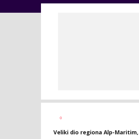
Dušan
AUTOR
0
Volaš
Veliki dio regiona Alp-Maritim