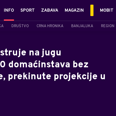
INFO
SPORT
ZABAVA
MAGAZIN
MOBIT
KA
DRUŠTVO
CRNA HRONIKA
BANJALUKA
REGION
struje na jugu
00 domaćinstava bez
e, prekinute projekcije u