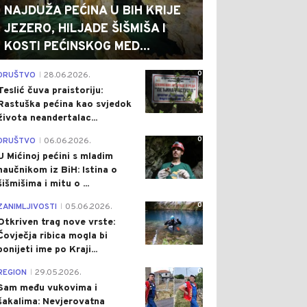
NAJDUŽA PEĆINA U BIH KRIJE
JEZERO, HILJADE ŠIŠMIŠA I
KOSTI PEĆINSKOG MED...
0
DRUŠTVO
28.06.2026.
|
Teslić čuva praistoriju:
Rastuška pećina kao svjedok
života neandertalac...
0
DRUŠTVO
06.06.2026.
|
U Mićinoj pećini s mladim
naučnikom iz BiH: Istina o
šišmišima i mitu o ...
0
ZANIMLJIVOSTI
05.06.2026.
|
Otkriven trag nove vrste:
Čovječja ribica mogla bi
ponijeti ime po Kraji...
0
REGION
29.05.2026.
|
Sam među vukovima i
šakalima: Nevjerovatna