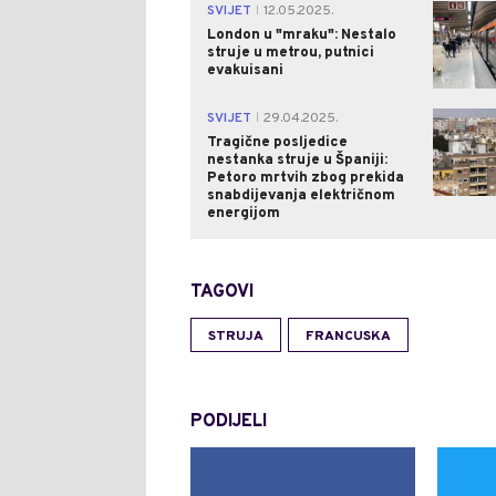
SVIJET
12.05.2025.
|
London u "mraku": Nestalo
struje u metrou, putnici
evakuisani
SVIJET
29.04.2025.
|
Tragične posljedice
nestanka struje u Španiji:
Petoro mrtvih zbog prekida
snabdijevanja električnom
energijom
TAGOVI
STRUJA
FRANCUSKA
PODIJELI