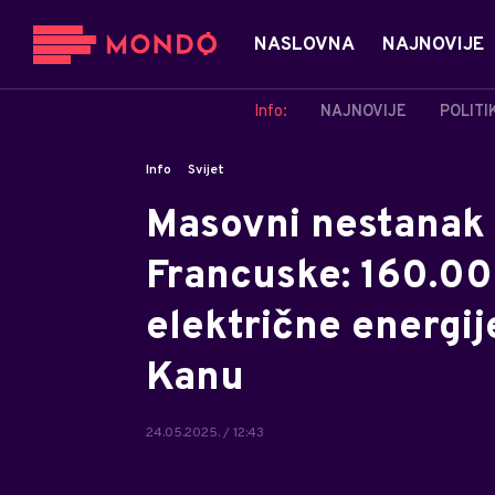
NASLOVNA
NAJNOVIJE
Info:
NAJNOVIJE
POLITI
Info
Svijet
Masovni nestanak 
Francuske: 160.0
električne energij
Kanu
24.05.2025. / 12:43