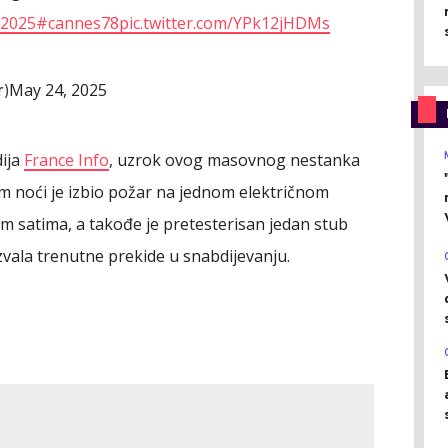
2025
#cannes78
pic.twitter.com/YPk12jHDMs
May 24, 2025
r)
ija
France Info
, uzrok ovog masovnog nestanka
m noći je izbio požar na jednom električnom
im satima, a takođe je pretesterisan jedan stub
zvala trenutne prekide u snabdijevanju.