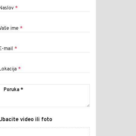
Naslov
*
Vaše ime
*
E-mail
*
Lokacija
*
Ubacite video ili foto