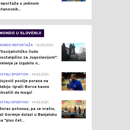
reportaža o jedinom
stanovnik...
MONDO U SLOVENIJI
4
MONDO REPORTAŽA
16.02.2021.
|
"Socijalističko čudo
nostalgično za Jugoslavijom":
Velenje je izgubilo n...
1
OSTALI SPORTOVI
14.02.2021.
|
Vujović poslije poraza na
debiju: Igrači Borca kasno
shvatili da mogu!
3
OSTALI SPORTOVI
14.02.2021.
|
Borac potonuo, pa se vratio,
ali Gorenje dolazi u Banjaluku
sa "plus čet...