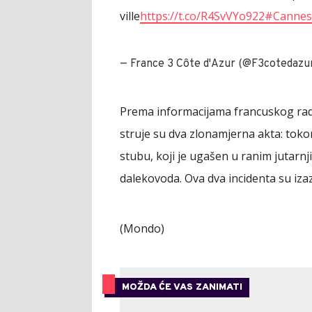
ville
https://t.co/R4SvVYo922
#Cannes
— France 3 Côte d'Azur (@F3cotedazu
Prema informacijama francuskog rad
struje su dva zlonamjerna akta: toko
stubu, koji je ugašen u ranim jutarnj
dalekovoda. Ova dva incidenta su iza
(Mondo)
MOŽDA ĆE VAS ZANIMATI