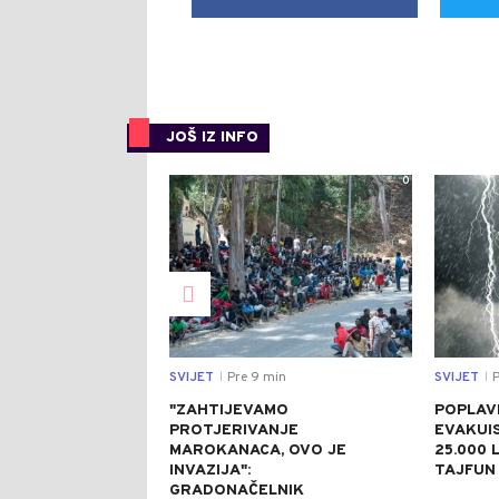
JOŠ IZ INFO
0
SVIJET
Pre 9 min
SVIJET
P
|
|
"ZAHTIJEVAMO
POPLAVE
PROTJERIVANJE
EVAKUI
MAROKANACA, OVO JE
25.000 L
INVAZIJA":
TAJFUN 
GRADONAČELNIK