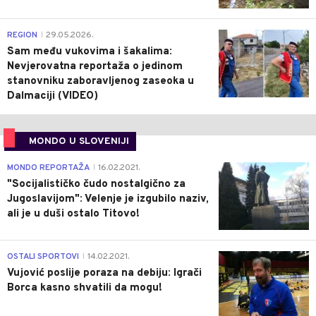
0
REGION
29.05.2026.
|
Sam među vukovima i šakalima:
Nevjerovatna reportaža o jedinom
stanovniku zaboravljenog zaseoka u
Dalmaciji (VIDEO)
MONDO U SLOVENIJI
4
MONDO REPORTAŽA
16.02.2021.
|
"Socijalističko čudo nostalgično za
Jugoslavijom": Velenje je izgubilo naziv,
ali je u duši ostalo Titovo!
1
OSTALI SPORTOVI
14.02.2021.
|
Vujović poslije poraza na debiju: Igrači
Borca kasno shvatili da mogu!