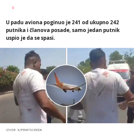
Nevena
AUTOR
0
Davidović
U padu aviona poginuo je 241 od ukupno 242
putnika i članova posade, samo jedan putnik
uspio je da se spasi.
IZVOR: X/PRINTSCREEN