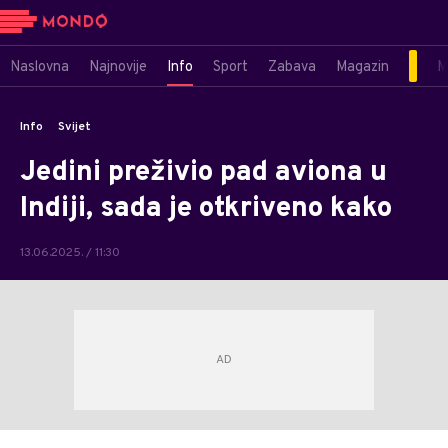
Naslovna
Najnovije
Info
Sport
Zabava
Magazin
M
Info
Svijet
Jedini preživio pad aviona u
Indiji, sada je otkriveno kako
13.06.2025. / 11:30