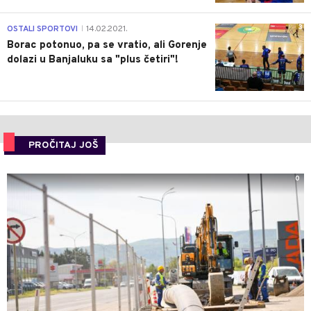
3
OSTALI SPORTOVI
14.02.2021.
|
Borac potonuo, pa se vratio, ali Gorenje
dolazi u Banjaluku sa "plus četiri"!
PROČITAJ JOŠ
0