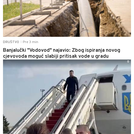
Pre 3 min
DRUŠTVO
|
Banjalučki "Vodovod" najavio: Zbog ispiranja novog
cjevovoda moguć slabiji pritisak vode u gradu
0