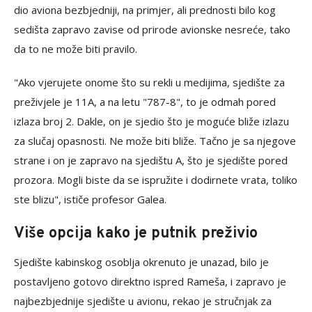
dio aviona bezbjedniji, na primjer, ali prednosti bilo kog
sedišta zapravo zavise od prirode avionske nesreće, tako
da to ne može biti pravilo.
"Ako vjerujete onome što su rekli u medijima, sjedište za
preživjele je 11A, a na letu "787-8", to je odmah pored
izlaza broj 2. Dakle, on je sjedio što je moguće bliže izlazu
za slučaj opasnosti. Ne može biti bliže. Tačno je sa njegove
strane i on je zapravo na sjedištu A, što je sjedište pored
prozora. Mogli biste da se ispružite i dodirnete vrata, toliko
ste blizu", ističe profesor Galea.
Više opcija kako je putnik preživio
Sjedište kabinskog osoblja okrenuto je unazad, bilo je
postavljeno gotovo direktno ispred Rameša, i zapravo je
najbezbjednije sjedište u avionu, rekao je stručnjak za