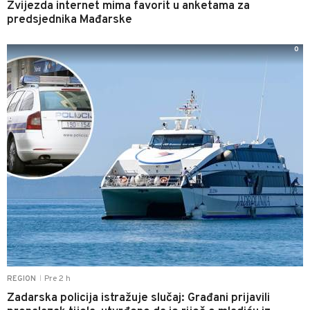
Zvijezda internet mima favorit u anketama za
predsjednika Mađarske
0
Pre 2 h
REGION
|
Zadarska policija istražuje slučaj: Građani prijavili