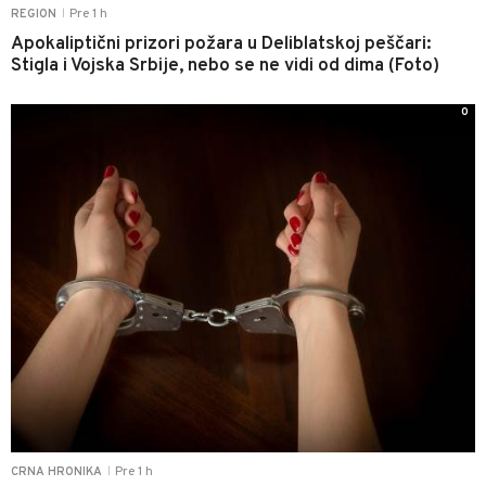
Pre 1 h
REGION
|
Apokaliptični prizori požara u Deliblatskoj peščari:
Stigla i Vojska Srbije, nebo se ne vidi od dima (Foto)
0
Pre 1 h
CRNA HRONIKA
|