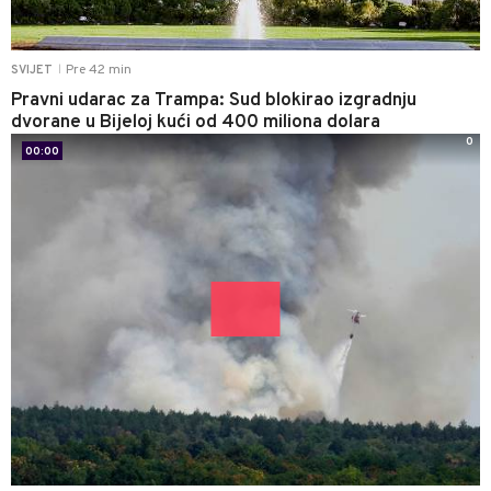
Pre 42 min
SVIJET
|
Pravni udarac za Trampa: Sud blokirao izgradnju
dvorane u Bijeloj kući od 400 miliona dolara
0
00:00