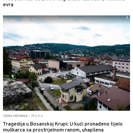
evra
0
Pre 3 h
CRNA HRONIKA
|
Tragedija u Bosanskoj Krupi: U kući pronađeno tijelo
muškarca sa prostrijelnom ranom, uhapšena