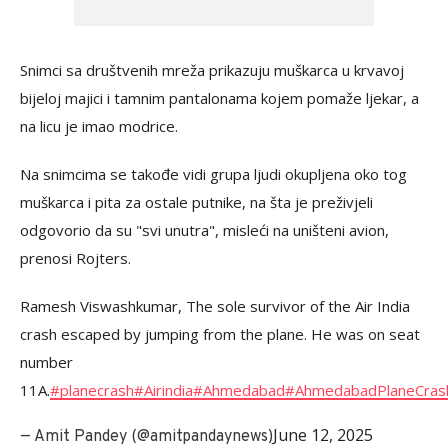
Snimci sa društvenih mreža prikazuju muškarca u krvavoj
bijeloj majici i tamnim pantalonama kojem pomaže ljekar, a
na licu je imao modrice.
Na snimcima se takođe vidi grupa ljudi okupljena oko tog
muškarca i pita za ostale putnike, na šta je preživjeli
odgovorio da su "svi unutra", misleći na uništeni avion,
prenosi Rojters.
Ramesh Viswashkumar, The sole survivor of the Air India
crash escaped by jumping from the plane. He was on seat
number
11A.
#planecrash
#Airindia
#Ahmedabad
#AhmedabadPlaneCras
June 12, 2025
— Amit Pandey (@amitpandaynews)