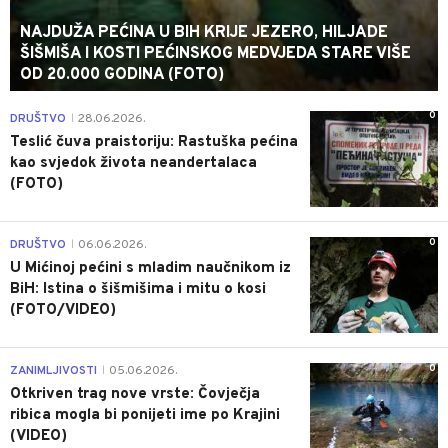
NAJDUŽA PEĆINA U BIH KRIJE JEZERO, HILJADE
ŠIŠMIŠA I KOSTI PEĆINSKOG MEDVJEDA STARE VIŠE
OD 20.000 GODINA (FOTO)
0
DRUŠTVO
28.06.2026.
|
Teslić čuva praistoriju: Rastuška pećina
kao svjedok života neandertalaca
(FOTO)
0
DRUŠTVO
06.06.2026.
|
U Mićinoj pećini s mladim naučnikom iz
BiH: Istina o šišmišima i mitu o kosi
(FOTO/VIDEO)
0
ZANIMLJIVOSTI
05.06.2026.
|
Otkriven trag nove vrste: Čovječja
ribica mogla bi ponijeti ime po Krajini
(VIDEO)