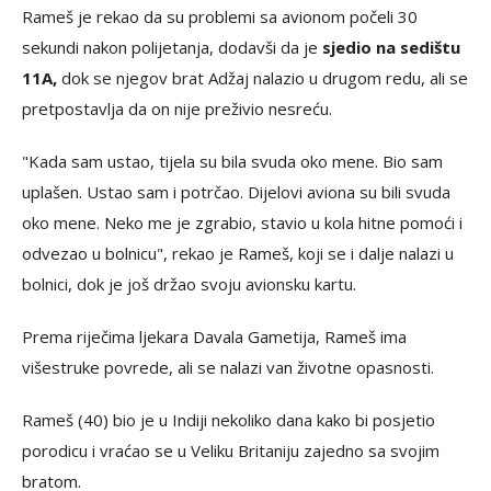
Rameš je rekao da su problemi sa avionom počeli 30
sekundi nakon polijetanja, dodavši da je
sjedio na sedištu
11A,
dok se njegov brat Adžaj nalazio u drugom redu, ali se
pretpostavlja da on nije preživio nesreću.
"Kada sam ustao, tijela su bila svuda oko mene. Bio sam
uplašen. Ustao sam i potrčao. Dijelovi aviona su bili svuda
oko mene. Neko me je zgrabio, stavio u kola hitne pomoći i
odvezao u bolnicu", rekao je Rameš, koji se i dalje nalazi u
bolnici, dok je još držao svoju avionsku kartu.
Prema riječima ljekara Davala Gametija, Rameš ima
višestruke povrede, ali se nalazi van životne opasnosti.
Rameš (40) bio je u Indiji nekoliko dana kako bi posjetio
porodicu i vraćao se u Veliku Britaniju zajedno sa svojim
bratom.