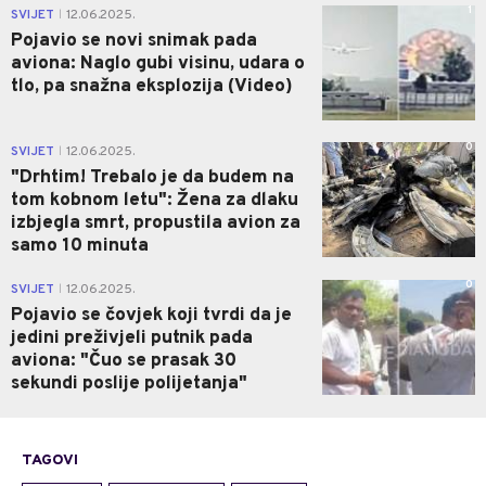
1
SVIJET
12.06.2025.
|
Pojavio se novi snimak pada
aviona: Naglo gubi visinu, udara o
tlo, pa snažna eksplozija (Video)
0
SVIJET
12.06.2025.
|
"Drhtim! Trebalo je da budem na
tom kobnom letu": Žena za dlaku
izbjegla smrt, propustila avion za
samo 10 minuta
0
SVIJET
12.06.2025.
|
Pojavio se čovjek koji tvrdi da je
jedini preživjeli putnik pada
aviona: "Čuo se prasak 30
sekundi poslije polijetanja"
TAGOVI