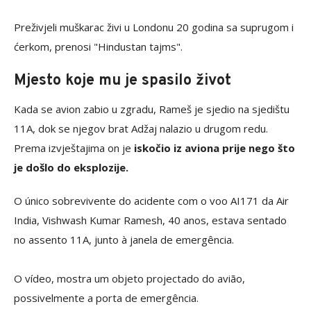
Preživjeli muškarac živi u Londonu 20 godina sa suprugom i
ćerkom, prenosi "Hindustan tajms".
Mjesto koje mu je spasilo život
Kada se avion zabio u zgradu, Rameš je sjedio na sjedištu
11A, dok se njegov brat Adžaj nalazio u drugom redu.
Prema izvještajima on je
iskočio iz aviona prije nego što
je došlo do eksplozije.
O único sobrevivente do acidente com o voo AI171 da Air
India, Vishwash Kumar Ramesh, 40 anos, estava sentado
no assento 11A, junto à janela de emergência.
O vídeo, mostra um objeto projectado do avião,
possivelmente a porta de emergência.