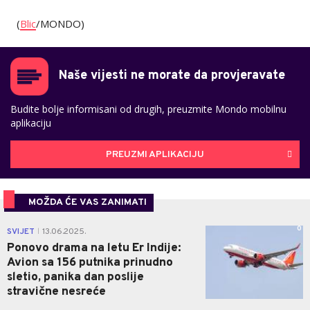
(
Blic
/MONDO)
Naše vijesti ne morate da provjeravate
Budite bolje informisani od drugih, preuzmite Mondo mobilnu
aplikaciju
PREUZMI APLIKACIJU
MOŽDA ĆE VAS ZANIMATI
0
SVIJET
13.06.2025.
|
Ponovo drama na letu Er Indije:
Avion sa 156 putnika prinudno
sletio, panika dan poslije
stravične nesreće