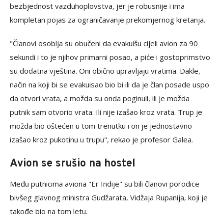
bezbjednost vazduhoplovstva, jer je robusnije i ima
kompletan pojas za ograničavanje prekomjernog kretanja.
"Članovi osoblja su obučeni da evakuišu cijeli avion za 90
sekundi i to je njihov primarni posao, a piće i gostoprimstvo
su dodatna vještina. Oni obično upravljaju vratima. Dakle,
način na koji bi se evakuisao bio bi ili da je član posade uspo
da otvori vrata, a možda su onda poginuli, ili je možda
putnik sam otvorio vrata. Ili nije izašao kroz vrata. Trup je
možda bio oštećen u tom trenutku i on je jednostavno
izašao kroz pukotinu u trupu", rekao je profesor Galea.
Avion se srušio na hostel
Među putnicima aviona "Er Indije" su bili članovi porodice
bivšeg glavnog ministra Gudžarata, Vidžaja Rupanija, koji je
takođe bio na tom letu.