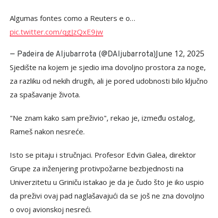
Algumas fontes como a Reuters e o…
pic.twitter.com/qgJzQxE9jw
June 12, 2025
— Padeira de Aljubarrota (@DAljubarrota)
Sjedište na kojem je sjedio ima dovoljno prostora za noge,
za razliku od nekih drugih, ali je pored udobnosti bilo ključno
za spašavanje života.
"Ne znam kako sam preživio", rekao je, između ostalog,
Rameš nakon nesreće.
Isto se pitaju i stručnjaci. Profesor Edvin Galea, direktor
Grupe za inženjering protivpožarne bezbjednosti na
Univerzitetu u Griniču istakao je da je čudo što je iko uspio
da preživi ovaj pad naglašavajući da se još ne zna dovoljno
o ovoj avionskoj nesreći.