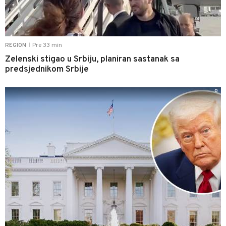
Pre 33 min
REGION
|
Zelenski stigao u Srbiju, planiran sastanak sa
predsjednikom Srbije
0