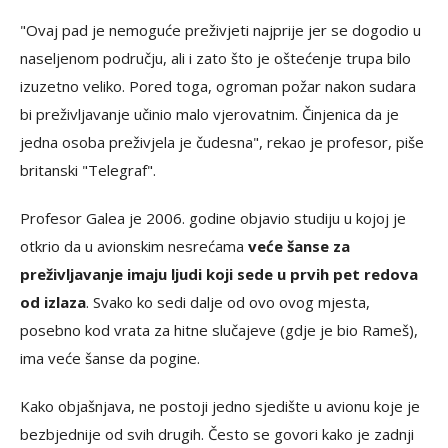
"Ovaj pad je nemoguće preživjeti najprije jer se dogodio u
naseljenom području, ali i zato što je oštećenje trupa bilo
izuzetno veliko. Pored toga, ogroman požar nakon sudara
bi preživljavanje učinio malo vjerovatnim. Činjenica da je
jedna osoba preživjela je čudesna", rekao je profesor, piše
britanski "Telegraf".
Profesor Galea je 2006. godine objavio studiju u kojoj je
otkrio da u avionskim nesrećama
veće šanse za
preživljavanje imaju ljudi koji sede u prvih pet redova
od izlaza
. Svako ko sedi dalje od ovo ovog mjesta,
posebno kod vrata za hitne slučajeve (gdje je bio Rameš),
ima veće šanse da pogine.
Kako objašnjava, ne postoji jedno sjedište u avionu koje je
bezbjednije od svih drugih. Često se govori kako je zadnji