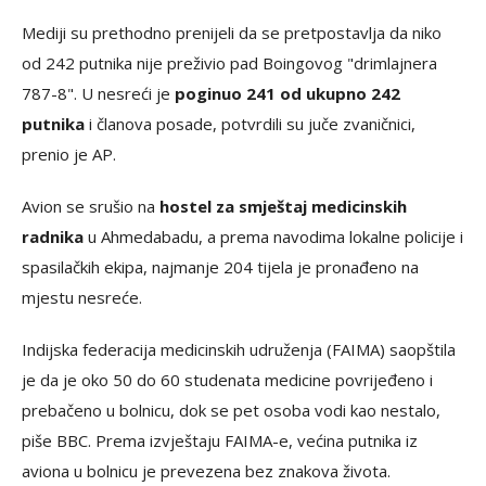
Mediji su prethodno prenijeli da se pretpostavlja da niko
od 242 putnika nije preživio pad Boingovog "drimlajnera
787-8". U nesreći je
poginuo 241 od ukupno 242
putnika
i članova posade, potvrdili su juče zvaničnici,
prenio je AP.
Avion se srušio na
hostel za smještaj medicinskih
radnika
u Ahmedabadu, a prema navodima lokalne policije i
spasilačkih ekipa, najmanje 204 tijela je pronađeno na
mjestu nesreće.
Indijska federacija medicinskih udruženja (FAIMA) saopštila
je da je oko 50 do 60 studenata medicine povrijeđeno i
prebačeno u bolnicu, dok se pet osoba vodi kao nestalo,
piše BBC. Prema izvještaju FAIMA-e, većina putnika iz
aviona u bolnicu je prevezena bez znakova života.