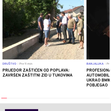
0
DRUŠTVO
Pre 11 min
BANJALUKA
Pre
|
|
PRIJEDOR ZAŠTIĆEN OD POPLAVA:
PROFESIONA
ZAVRŠEN ZAŠTITNI ZID U TUKOVIMA
AUTOMOBIL
UKRAO BMW-
POBJEGAO