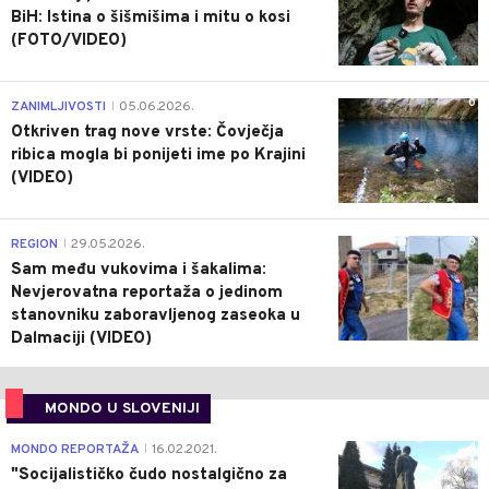
BiH: Istina o šišmišima i mitu o kosi
(FOTO/VIDEO)
0
ZANIMLJIVOSTI
05.06.2026.
|
Otkriven trag nove vrste: Čovječja
ribica mogla bi ponijeti ime po Krajini
(VIDEO)
0
REGION
29.05.2026.
|
Sam među vukovima i šakalima:
Nevjerovatna reportaža o jedinom
stanovniku zaboravljenog zaseoka u
Dalmaciji (VIDEO)
MONDO U SLOVENIJI
4
MONDO REPORTAŽA
16.02.2021.
|
"Socijalističko čudo nostalgično za