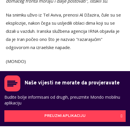
domaćeg fronta moraju i dalje poštovati", istakli su
.
Na snimku uživo iz Tel Aviva, prenosi Al Džazira, čule su se
eksplozije, nakon čega su usljedili oblaci dima koji su se
dizali u vazduh. Iranska službena agencija IRNA objavila je
da je Iran počeo ono što je nazvao "razarajućim"
odgovorom na izraelske napade.
(MONDO)
Naše vijesti ne morate da provjeravate
Budite bolje informisani od drugih, preuzmite Mondo mobilnu
aplikaciju
PREUZMI APLIKACIJU