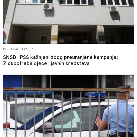
Pre 2 h
POLITIKA
|
SNSD i PSS kažnjeni zbog preuranjene kampanje:
Zloupotreba djece i javnih sredstava
0