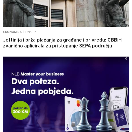
Pre 2 h
EKONOMIJA
|
Jeftinija i brža plaćanja za građane i privredu: CBBiH
zvanično aplicirala za pristupanje SEPA području
0