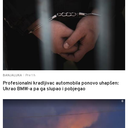
Pre 1 h
BANJALUKA
|
Profesionalni kradljivac automobila ponovo uhapšen:
Ukrao BMW-a pa ga slupao i pobjegao
0