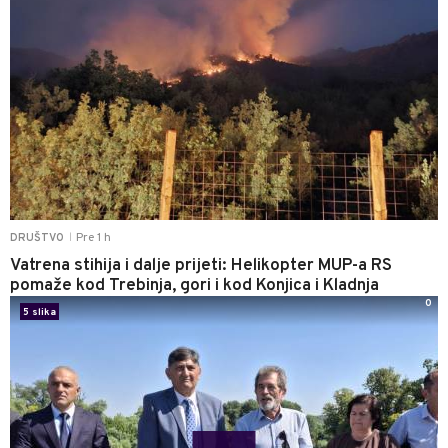
Pre 1 h
DRUŠTVO
|
Vatrena stihija i dalje prijeti: Helikopter MUP-a RS
pomaže kod Trebinja, gori i kod Konjica i Kladnja
0
5 slika