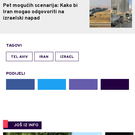
Pet mogućih scenarija: Kako bi
Iran mogao odgovoriti na
izraelski napad
TAGOVI
TEL AVIV
IRAN
IZRAEL
PODIJELI
JOŠ IZ INFO