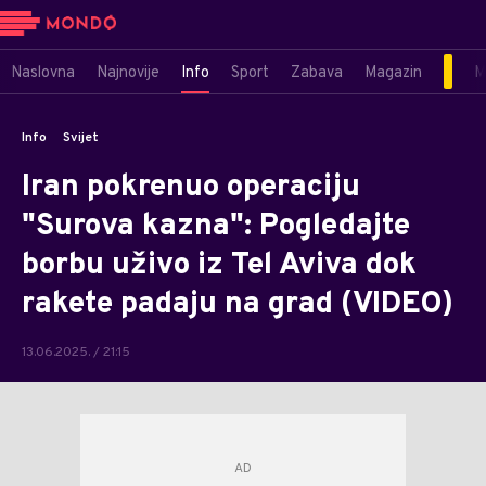
Naslovna
Najnovije
Info
Sport
Zabava
Magazin
M
Info
Svijet
Iran pokrenuo operaciju
"Surova kazna": Pogledajte
borbu uživo iz Tel Aviva dok
rakete padaju na grad (VIDEO)
13.06.2025. / 21:15