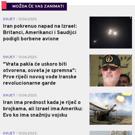
MOŽDA ĆE VAS ZANIMATI
1
SVIJET
13.06.2025.
|
Iran pokrenuo napad na Izrael:
Britanci, Amerikanci i Saudijci
podigli borbene avione
1
SVIJET
13.06.2025.
|
"Vrata pakla će uskoro biti
otvorena, osveta je spremna":
Prve riječi novog vođe Iranske
revolucionarne garde
1
SVIJET
13.06.2025.
|
Iran ima prednost kada je riječ o
brojkama, ali Izrael ima Ameriku:
Evo ko ima snažniju vojsku
1
SVIJET
13.06.2025.
|