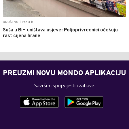
Pre 4 h
DRUŠTVO
|
Suša u BiH uništava usjeve: Poljoprivrednici očekuju
rast cijena hrane
PREUZMI NOVU MONDO APLIKACIJU
Savršen spoj vijesti i zabave.