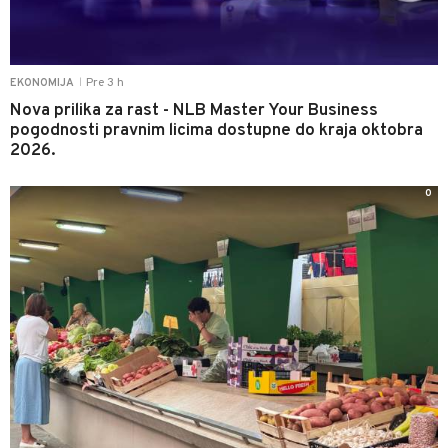
Pre 3 h
EKONOMIJA
|
Nova prilika za rast - NLB Master Your Business
pogodnosti pravnim licima dostupne do kraja oktobra
2026.
0