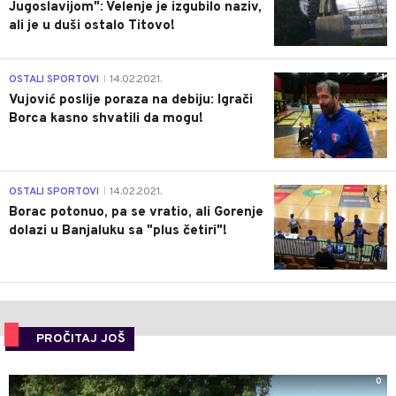
Jugoslavijom": Velenje je izgubilo naziv,
ali je u duši ostalo Titovo!
1
OSTALI SPORTOVI
14.02.2021.
|
Vujović poslije poraza na debiju: Igrači
Borca kasno shvatili da mogu!
3
OSTALI SPORTOVI
14.02.2021.
|
Borac potonuo, pa se vratio, ali Gorenje
dolazi u Banjaluku sa "plus četiri"!
PROČITAJ JOŠ
0