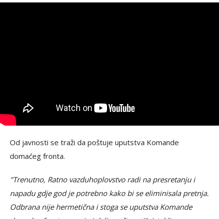
Od javnosti se traži da poštuje uputstva Komande
domaćeg fronta.
"Trenutno, Ratno vazduhoplovstvo radi na presretanju i
napadu gdje god je potrebno kako bi se eliminisala pretnja.
Odbrana nije hermetična i stoga se uputstva Komande