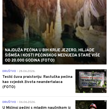
NAJDUŽA PEĆINA U BIH KRIJE JEZERO, HILJADE
ŠIŠMIŠA I KOSTI PEĆINSKOG MEDVJEDA STARE VIŠE
OD 20.000 GODINA (FOTO)
0
DRUŠTVO
28.06.2026.
|
Teslić čuva praistoriju: Rastuška pećina
kao svjedok života neandertalaca
(FOTO)
0
DRUŠTVO
06.06.2026.
|
U Mićinoj pećini s mladim naučnikom iz