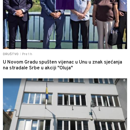
Pre 1 h
DRUŠTVO
|
U Novom Gradu spušten vijenac u Unu u znak sjećanja
na stradale Srbe u akciji "Oluja"
0