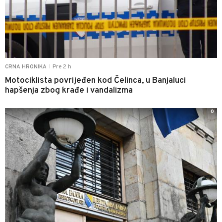
Pre 2 h
CRNA HRONIKA
|
Motociklista povrijeđen kod Čelinca, u Banjaluci
hapšenja zbog krađe i vandalizma
0