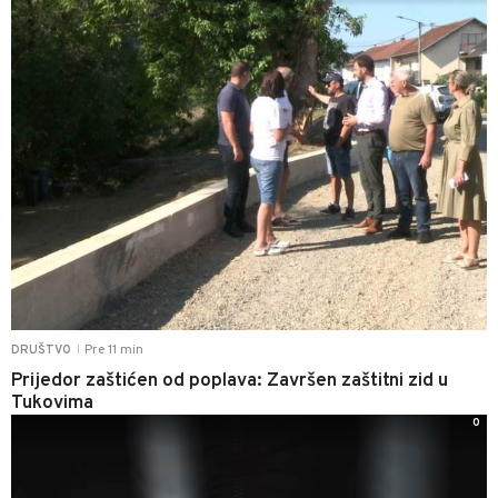
Pre 11 min
DRUŠTVO
|
Prijedor zaštićen od poplava: Završen zaštitni zid u
Tukovima
0