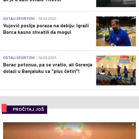
ali je u duši ostalo Titovo!
1
OSTALI SPORTOVI
14.02.2021.
|
Vujović poslije poraza na debiju: Igrači
Borca kasno shvatili da mogu!
3
OSTALI SPORTOVI
14.02.2021.
|
Borac potonuo, pa se vratio, ali Gorenje
dolazi u Banjaluku sa "plus četiri"!
PROČITAJ JOŠ
0