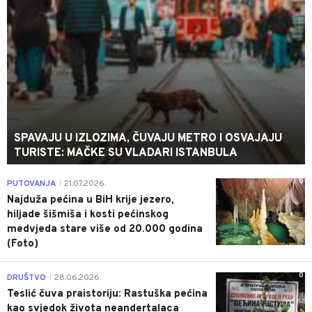
SPAVAJU U IZLOZIMA, ČUVAJU METRO I OSVAJAJU
TURISTE: MAČKE SU VLADARI ISTANBULA
0
PUTOVANJA
21.07.2026.
|
Najduža pećina u BiH krije jezero,
hiljade šišmiša i kosti pećinskog
medvjeda stare više od 20.000 godina
(Foto)
0
DRUŠTVO
28.06.2026.
|
Teslić čuva praistoriju: Rastuška pećina
kao svjedok života neandertalaca