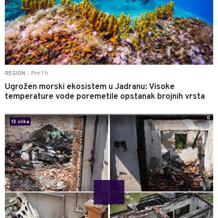
Pre 1 h
REGION
|
Ugrožen morski ekosistem u Jadranu: Visoke
temperature vode poremetile opstanak brojnih vrsta
0
13 slika