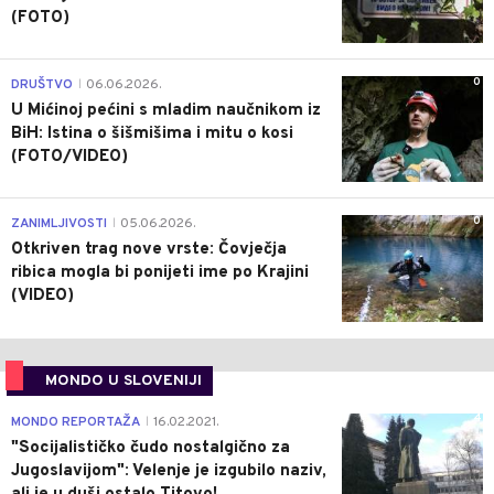
(FOTO)
0
DRUŠTVO
06.06.2026.
|
U Mićinoj pećini s mladim naučnikom iz
BiH: Istina o šišmišima i mitu o kosi
(FOTO/VIDEO)
0
ZANIMLJIVOSTI
05.06.2026.
|
Otkriven trag nove vrste: Čovječja
ribica mogla bi ponijeti ime po Krajini
(VIDEO)
MONDO U SLOVENIJI
4
MONDO REPORTAŽA
16.02.2021.
|
"Socijalističko čudo nostalgično za
Jugoslavijom": Velenje je izgubilo naziv,