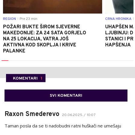
REGION
Pre 23 min
CRNA HRONIKA
|
|
POŽARI BUKTE ŠIROM SJEVERNE
UHAPŠEN MA
MAKEDONIJE: ZA 24 SATA GORJELO
LJUBINJU: D
NA 25 LOKACIJA, VATRA JOŠ
STANICI I 
AKTIVNA KOD SKOPLJA I KRIVE
HAPŠENJA
PALANKE
KOMENTARI
1
SVI KOMENTARI
Raxon Smederevo
20.06.2025. / 10:07
Taman posla da se ti nadobudni ratni huškači ne umešaju