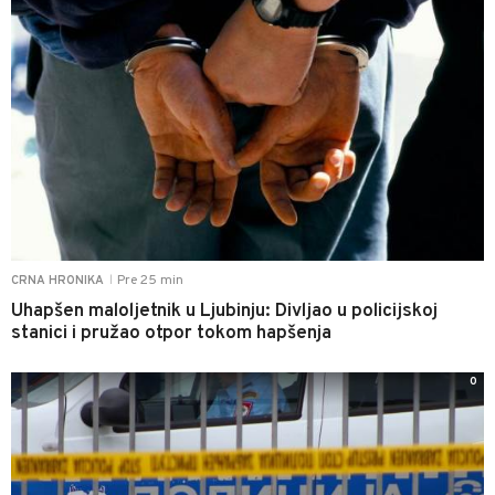
Pre 25 min
CRNA HRONIKA
|
Uhapšen maloljetnik u Ljubinju: Divljao u policijskoj
stanici i pružao otpor tokom hapšenja
0