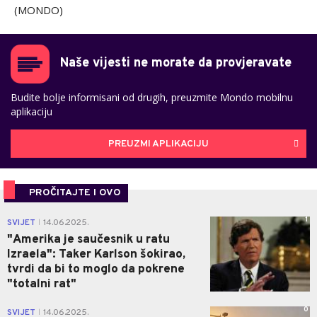
(MONDO)
Naše vijesti ne morate da provjeravate
Budite bolje informisani od drugih, preuzmite Mondo mobilnu
aplikaciju
PREUZMI APLIKACIJU
PROČITAJTE I OVO
1
SVIJET
14.06.2025.
|
"Amerika je saučesnik u ratu
Izraela": Taker Karlson šokirao,
tvrdi da bi to moglo da pokrene
"totalni rat"
0
SVIJET
14.06.2025.
|