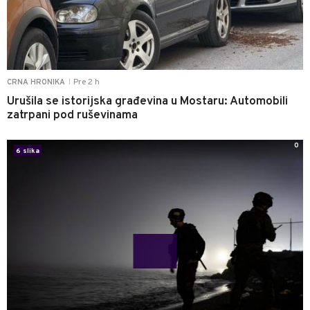
Pre 2 h
CRNA HRONIKA
|
Urušila se istorijska građevina u Mostaru: Automobili
zatrpani pod ruševinama
0
6 slika