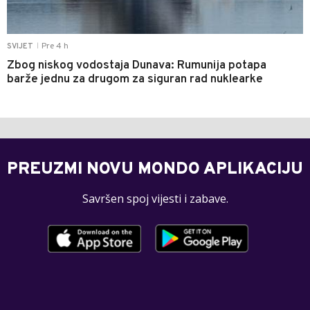
Pre 4 h
SVIJET
|
Zbog niskog vodostaja Dunava: Rumunija potapa
barže jednu za drugom za siguran rad nuklearke
PREUZMI NOVU MONDO APLIKACIJU
Savršen spoj vijesti i zabave.