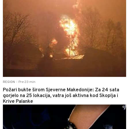
Pre 23 min
REGION
|
Požari bukte širom Sjeverne Makedonije: Za 24 sata
gorjelo na 25 lokacija, vatra još aktivna kod Skoplja i
Krive Palanke
0