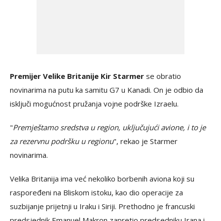
Premijer Velike Britanije Kir Starmer
se obratio
novinarima na putu ka samitu G7 u Kanadi. On je odbio da
isključi mogućnost pružanja vojne podrške Izraelu.
"
Premještamo sredstva u region, uključujući avione, i to je
za rezervnu podršku u regionu
", rekao je Starmer
novinarima.
Velika Britanija ima već nekoliko borbenih aviona koji su
raspoređeni na Bliskom istoku, kao dio operacije za
suzbijanje prijetnji u Iraku i Siriji. Prethodno je francuski
predsjednik Emanuel Makron zapretio predsedniku Irana i