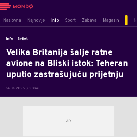
Naslovna
Najnovije
Info
Sport
Zabava
Magazin
M
Info
Svijet
Velika Britanija šalje ratne
avione na Bliski istok: Teheran
uputio zastrašujuću prijetnju
14.06.2025. / 20:46