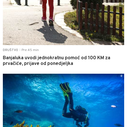
Pre 45 min
DRUŠTVO
|
Banjaluka uvodi jednokratnu pomoć od 100 KM za
prvačiće, prijave od ponedjeljka
0