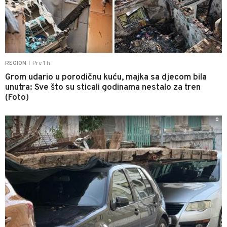
Pre 1 h
REGION
|
Grom udario u porodičnu kuću, majka sa djecom bila
unutra: Sve što su sticali godinama nestalo za tren
(Foto)
0