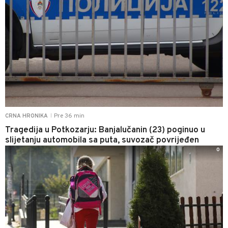
Pre 36 min
CRNA HRONIKA
|
Tragedija u Potkozarju: Banjalučanin (23) poginuo u
slijetanju automobila sa puta, suvozač povrijeđen
0