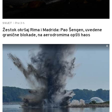
Pre 3 h
SVIJET
|
Žestok okršaj Rima i Madrida: Pao Šengen, uvedene
granične blokade, na aerodromima opšti haos
0