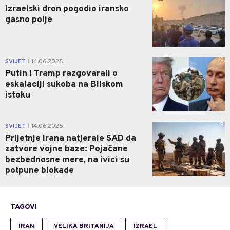
Izraelski dron pogodio iransko
gasno polje
0
SVIJET
14.06.2025.
|
Putin i Tramp razgovarali o
eskalaciji sukoba na Bliskom
istoku
0
SVIJET
14.06.2025.
|
Prijetnje Irana natjerale SAD da
zatvore vojne baze: Pojačane
bezbednosne mere, na ivici su
potpune blokade
TAGOVI
IRAN
VELIKA BRITANIJA
IZRAEL