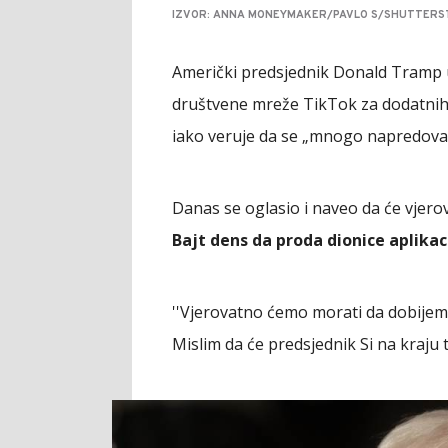
IZVOR: ANNA MONEYMAKER/PAVLO S/SHUTTERS
Američki predsjednik Donald Tramp u
društvene mreže TikTok za dodatnih 7
iako veruje da se „mnogo napredoval
Danas se oglasio i naveo da će vjer
Bajt dens da proda dionice aplikac
''Vjerovatno ćemo morati da dobijemo
Mislim da će predsjednik Si na kraju 