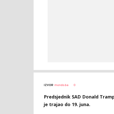
0
IZVOR
mondo.ba
Predsjednik SAD Donald Tramp j
je trajao do 19. juna.