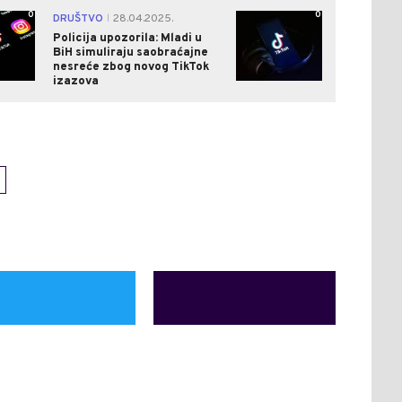
0
0
DRUŠTVO
28.04.2025.
|
Policija upozorila: Mladi u
BiH simuliraju saobraćajne
nesreće zbog novog TikTok
izazova