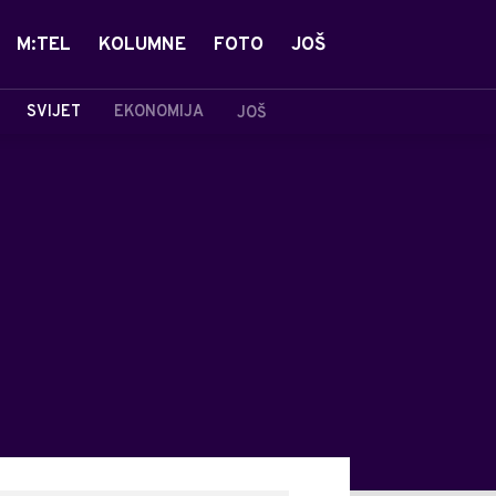
M:TEL
KOLUMNE
FOTO
JOŠ
SVIJET
EKONOMIJA
JOŠ