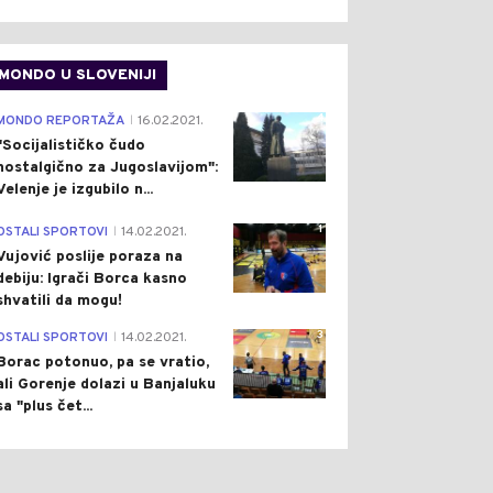
MONDO U SLOVENIJI
4
MONDO REPORTAŽA
16.02.2021.
|
"Socijalističko čudo
nostalgično za Jugoslavijom":
Velenje je izgubilo n...
1
OSTALI SPORTOVI
14.02.2021.
|
Vujović poslije poraza na
debiju: Igrači Borca kasno
shvatili da mogu!
3
OSTALI SPORTOVI
14.02.2021.
|
Borac potonuo, pa se vratio,
ali Gorenje dolazi u Banjaluku
sa "plus čet...