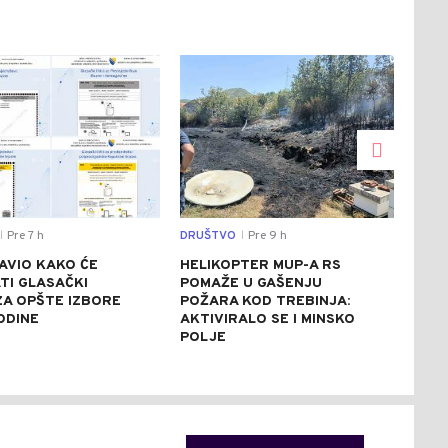
0
0
Pre 7 h
DRUŠTVO
Pre 9 h
SVIJ
|
|
AVIO KAKO ĆE
HELIKOPTER MUP-A RS
CRV
TI GLASAČKI
POMAŽE U GAŠENJU
ITA
 ZA OPŠTE IZBORE
POŽARA KOD TREBINJA:
ASF
ODINE
AKTIVIRALO SE I MINSKO
STE
POLJE