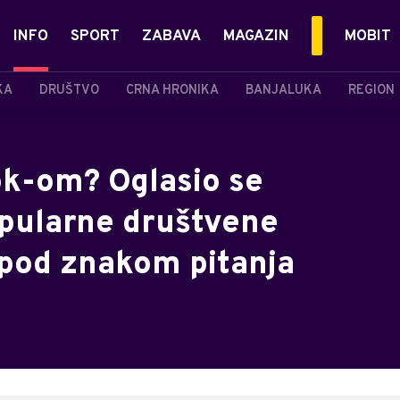
INFO
SPORT
ZABAVA
MAGAZIN
MOBIT
KA
DRUŠTVO
CRNA HRONIKA
BANJALUKA
REGION
Tok-om? Oglasio se
pularne društvene
pod znakom pitanja