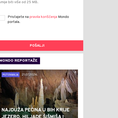
smije biti više od 25 MB.
Pristajete na
pravila korišćenja
Mondo
portala.
POŠALJI
MONDO REPORTAŽE
0
21.07.2026.
PUTOVANJA
NAJDUŽA PEĆINA U BIH KRIJE
JEZERO, HILJADE ŠIŠMIŠA I