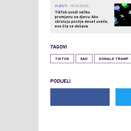
VIJESTI
19.05.2025.
|
TikTok uvodi veliku
promjenu za djecu: Ako
skroluju poslije deset uveče,
evo šta se dešava
TAGOVI
TIKTOK
SAD
DONALD TRAMP
PODIJELI