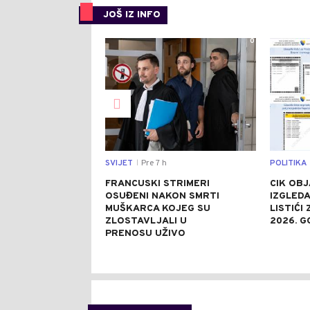
JOŠ IZ INFO
0
SVIJET
Pre 7 h
POLITIKA
|
FRANCUSKI STRIMERI
CIK OBJ
OSUĐENI NAKON SMRTI
IZGLEDA
MUŠKARCA KOJEG SU
LISTIĆI
ZLOSTAVLJALI U
2026. G
PRENOSU UŽIVO