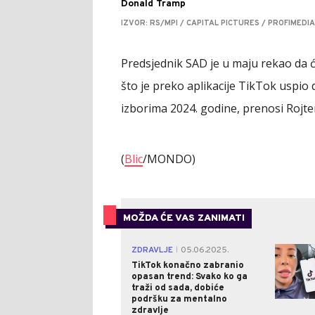
Donald Tramp
IZVOR: RS/MPI / CAPITAL PICTURES / PROFIMEDIA
Predsjednik SAD je u maju rekao da će
što je preko aplikacije TikTok uspio
izborima 2024. godine, prenosi Rojte
(
Blic
/MONDO)
MOŽDA ĆE VAS ZANIMATI
ZDRAVLJE
05.06.2025.
|
TikTok konačno zabranio
opasan trend: Svako ko ga
traži od sada, dobiće
podršku za mentalno
zdravlje