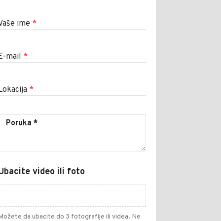
Vaše ime
*
E-mail
*
Lokacija
*
Ubacite video ili foto
Možete da ubacite do 3 fotografije ili videa. Ne