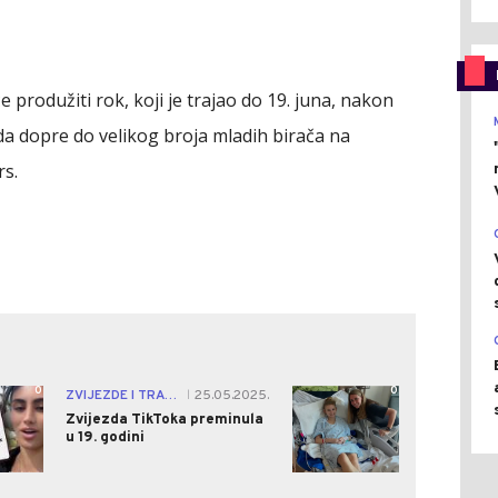
 produžiti rok, koji je trajao do 19. juna, nakon
 da dopre do velikog broja mladih birača na
rs.
0
0
ZVIJEZDE I TRAČEVI
25.05.2025.
|
Zvijezda TikToka preminula
u 19. godini