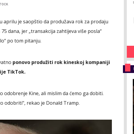
TOCK
 aprilu je saopštio da produžava rok za prodaju
5 dana, jer „transakcija zahtijeva više posla“
o“ po tom pitanju.
ovatno
ponovo produžiti rok kineskoj kompaniji
ije TikTok.
 odobrenje Kine, ali mislim da ćemo ga dobiti.
to odobriti", rekao je Donald Tramp.