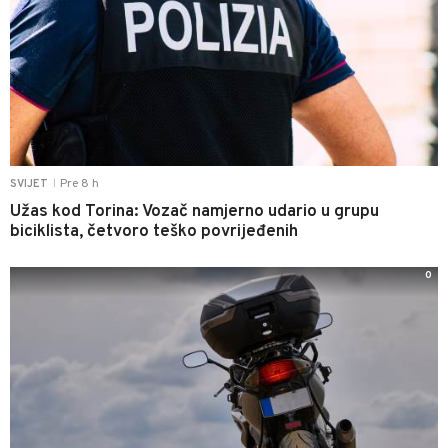
Pre 8 h
SVIJET
|
Užas kod Torina: Vozač namjerno udario u grupu
biciklista, četvoro teško povrijeđenih
0