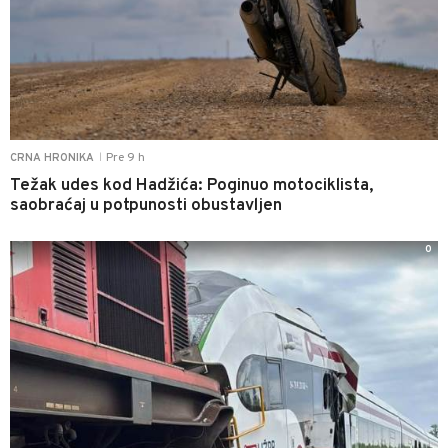
Pre 9 h
CRNA HRONIKA
|
Težak udes kod Hadžića: Poginuo motociklista,
saobraćaj u potpunosti obustavljen
0