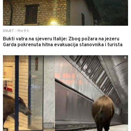
Pre 9 h
SVIJET
|
Bukti vatra na sjeveru Italije: Zbog požara na jezeru
Garda pokrenuta hitna evakuacija stanovnika i turista
0