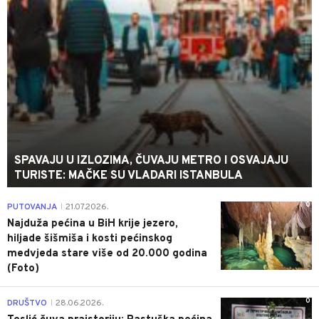
SPAVAJU U IZLOZIMA, ČUVAJU METRO I OSVAJAJU
TURISTE: MAČKE SU VLADARI ISTANBULA
0
PUTOVANJA
21.07.2026.
|
Najduža pećina u BiH krije jezero,
hiljade šišmiša i kosti pećinskog
medvjeda stare više od 20.000 godina
(Foto)
0
DRUŠTVO
28.06.2026.
|