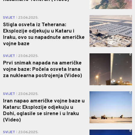
3
SVIJET
23.06.2025.
|
Stigla osveta iz Teherana:
Eksplozije odjekuju u Kataru i
Iraku, ovo su napadnute američke
vojne baze
0
SVIJET
23.06.2025.
|
Prvi snimak napada na američke
vojne baze: Počela osveta Irana
za nuklearna postrojenja (Video)
0
SVIJET
23.06.2025.
|
Iran napao američke vojne baze u
Kataru: Eksplozije odjekuju u
Dohi, oglasile se sirene i u Iraku
(Video)
0
SVIJET
23.06.2025.
|