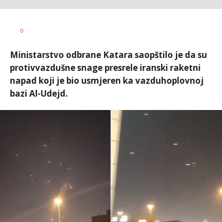
Dušan
AUTOR
0
Volaš
Ministarstvo odbrane Katara saopštilo je da su
protivvazdušne snage presrele iranski raketni
napad koji je bio usmjeren ka vazduhoplovnoj
bazi Al-Udejd.