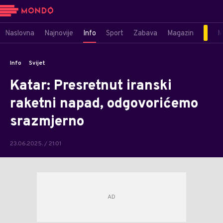
Naslovna
Najnovije
Info
Sport
Zabava
Magazin
M
Info
Svijet
Katar: Presretnut iranski
raketni napad, odgovorićemo
srazmjerno
23.06.2025. / 21:01