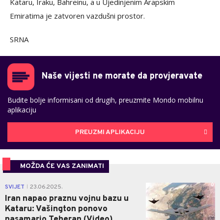
Kataru, Iraku, Bahreinu, a u Ujedinjenim Arapskim
Emiratima je zatvoren vazdušni prostor.
SRNA
Naše vijesti ne morate da provjeravate
Budite bolje informisani od drugih, preuzmite Mondo mobilnu
aplikaciju
PREUZMI APLIKACIJU
MOŽDA ĆE VAS ZANIMATI
0
SVIJET
23.06.2025.
|
Iran napao praznu vojnu bazu u
Kataru: Vašington ponovo
nasamario Teheran (Video)