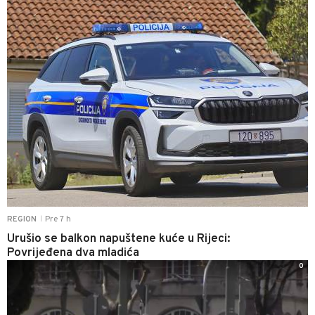
Pre 7 h
REGION
|
Urušio se balkon napuštene kuće u Rijeci:
Povrijeđena dva mladića
0