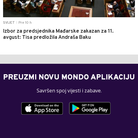
Pre 10 h
SVIJET
|
Izbor za predsjednika Mađarske zakazan za 11.
avgust: Tisa predložila Andraša Baku
PREUZMI NOVU MONDO APLIKACIJU
Savršen spoj vijesti i zabave.