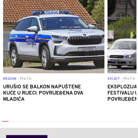
REGION
Pre 7 h
SVIJET
Pre 7 h
|
|
URUŠIO SE BALKON NAPUŠTENE
EKSPLOZIJA
KUĆE U RIJECI: POVRIJEĐENA DVA
FESTIVALU 
MLADIĆA
POVRIJEĐEN