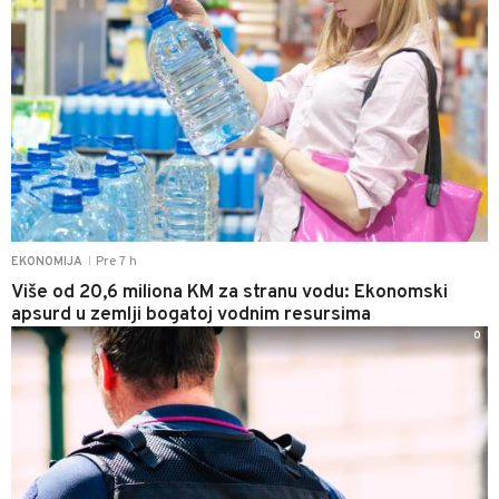
Pre 7 h
EKONOMIJA
|
Više od 20,6 miliona KM za stranu vodu: Ekonomski
apsurd u zemlji bogatoj vodnim resursima
0