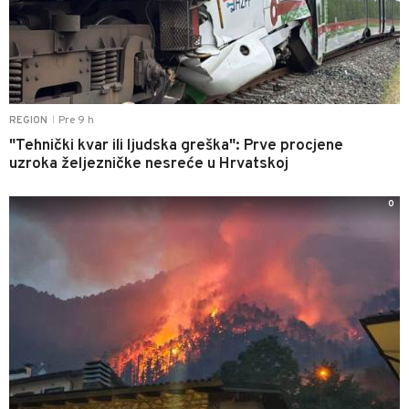
Pre 9 h
REGION
|
"Tehnički kvar ili ljudska greška": Prve procjene
uzroka željezničke nesreće u Hrvatskoj
0