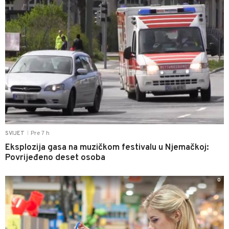
Pre 7 h
SVIJET
|
Eksplozija gasa na muzičkom festivalu u Njemačkoj:
Povrijeđeno deset osoba
0