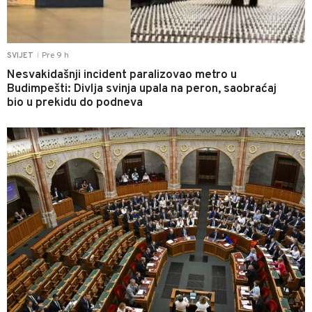
Pre 9 h
SVIJET
|
Nesvakidašnji incident paralizovao metro u
Budimpešti: Divlja svinja upala na peron, saobraćaj
bio u prekidu do podneva
0