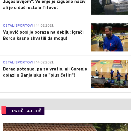
Jugoslavijom": Velenje je izgubilo naziv,
ali je u duši ostalo Titovo!
1
OSTALI SPORTOVI
14.02.2021.
|
Vujović poslije poraza na debiju: Igrači
Borca kasno shvatili da mogu!
3
OSTALI SPORTOVI
14.02.2021.
|
Borac potonuo, pa se vratio, ali Gorenje
dolazi u Banjaluku sa "plus četiri"!
PROČITAJ JOŠ
0