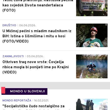
Teslić čuva praistoriju: Rastuška pećina
kao svjedok života neandertalaca
(FOTO)
0
DRUŠTVO
06.06.2026.
|
U Mićinoj pećini s mladim naučnikom iz
BiH: Istina o šišmišima i mitu o kosi
(FOTO/VIDEO)
0
ZANIMLJIVOSTI
05.06.2026.
|
Otkriven trag nove vrste: Čovječja
ribica mogla bi ponijeti ime po Krajini
(VIDEO)
MONDO U SLOVENIJI
4
MONDO REPORTAŽA
16.02.2021.
|
"Socijalističko čudo nostalgično za