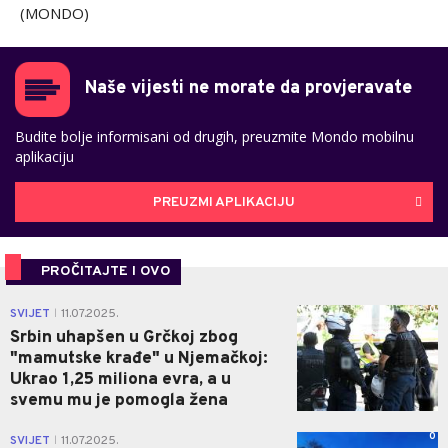
(MONDO)
Naše vijesti ne morate da provjeravate
Budite bolje informisani od drugih, preuzmite Mondo mobilnu
aplikaciju
PREUZMI APLIKACIJU
PROČITAJTE I OVO
0
SVIJET
11.07.2025.
|
Srbin uhapšen u Grčkoj zbog
"mamutske krađe" u Njemačkoj:
Ukrao 1,25 miliona evra, a u
svemu mu je pomogla žena
0
SVIJET
11.07.2025.
|