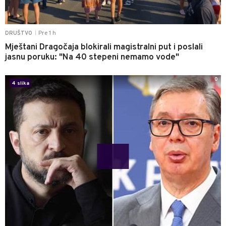
Pre 1 h
DRUŠTVO
|
Mještani Dragočaja blokirali magistralni put i poslali
jasnu poruku: "Na 40 stepeni nemamo vode"
0
4 slika