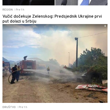
Pre 1 h
REGION
|
Vučić dočekuje Zelenskog: Predsjednik Ukrajine prvi
put dolazi u Srbiju
0
Pre 1 h
DRUŠTVO
|