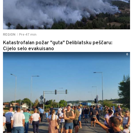
Pre 47 min
REGION
|
Katastrofalan požar "guta" Deliblatsku peščaru:
Cijelo selo evakuisano
0