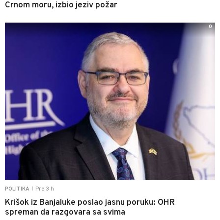
Crnom moru, izbio jeziv požar
0
Pre 3 h
POLITIKA
|
Krišok iz Banjaluke poslao jasnu poruku: OHR
spreman da razgovara sa svima