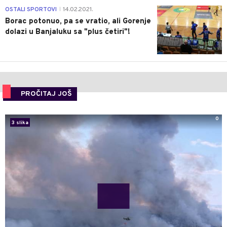
3
OSTALI SPORTOVI
14.02.2021.
|
Borac potonuo, pa se vratio, ali Gorenje
dolazi u Banjaluku sa "plus četiri"!
PROČITAJ JOŠ
0
3 slika