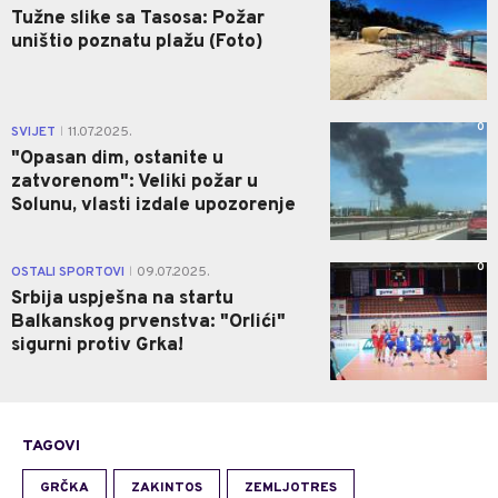
Tužne slike sa Tasosa: Požar
uništio poznatu plažu (Foto)
0
SVIJET
11.07.2025.
|
"Opasan dim, ostanite u
zatvorenom": Veliki požar u
Solunu, vlasti izdale upozorenje
0
OSTALI SPORTOVI
09.07.2025.
|
Srbija uspješna na startu
Balkanskog prvenstva: "Orlići"
sigurni protiv Grka!
TAGOVI
GRČKA
ZAKINTOS
ZEMLJOTRES