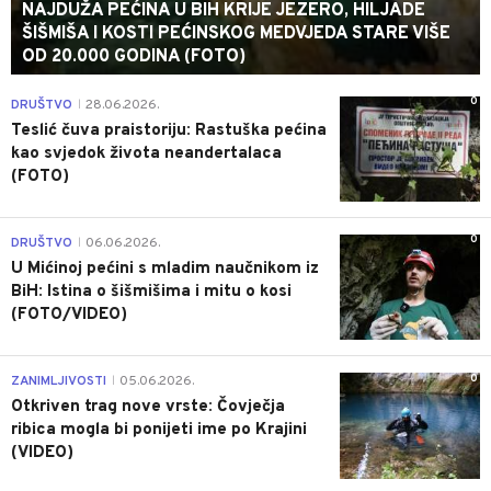
NAJDUŽA PEĆINA U BIH KRIJE JEZERO, HILJADE
ŠIŠMIŠA I KOSTI PEĆINSKOG MEDVJEDA STARE VIŠE
OD 20.000 GODINA (FOTO)
0
DRUŠTVO
28.06.2026.
|
Teslić čuva praistoriju: Rastuška pećina
kao svjedok života neandertalaca
(FOTO)
0
DRUŠTVO
06.06.2026.
|
U Mićinoj pećini s mladim naučnikom iz
BiH: Istina o šišmišima i mitu o kosi
(FOTO/VIDEO)
0
ZANIMLJIVOSTI
05.06.2026.
|
Otkriven trag nove vrste: Čovječja
ribica mogla bi ponijeti ime po Krajini
(VIDEO)