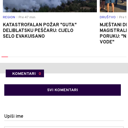
REGION
Pre 47 min
DRUŠTVO
Pre 1 
|
|
KATASTROFALAN POŽAR "GUTA"
MJEŠTANI D
DELIBLATSKU PEŠČARU: CIJELO
MAGISTRALNI
SELO EVAKUISANO
PORUKU: "N
VODE"
KOMENTARI
0
SVI KOMENTARI
Upiši ime