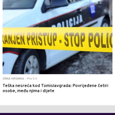
Pre 5 h
CRNA HRONIKA
|
Teška nesreća kod Tomislavgrada: Povrijeđene četiri
osobe, među njima i dijete