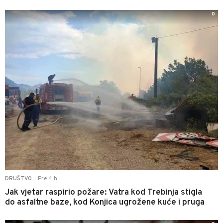
0
Pre 4 h
DRUŠTVO
|
Jak vjetar raspirio požare: Vatra kod Trebinja stigla
do asfaltne baze, kod Konjica ugrožene kuće i pruga