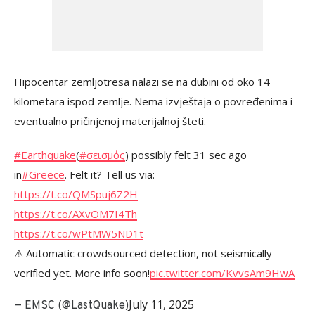
Hipocentar zemljotresa nalazi se na dubini od oko 14
kilometara ispod zemlje. Nema izvještaja o povređenima i
eventualno pričinjenoj materijalnoj šteti.
#Earthquake
(
#σεισμός
) possibly felt 31 sec ago
in
#Greece
. Felt it? Tell us via:
https://t.co/QMSpuj6Z2H
https://t.co/AXvOM7I4Th
https://t.co/wPtMW5ND1t
⚠ Automatic crowdsourced detection, not seismically
verified yet. More info soon!
pic.twitter.com/KvvsAm9HwA
July 11, 2025
— EMSC (@LastQuake)