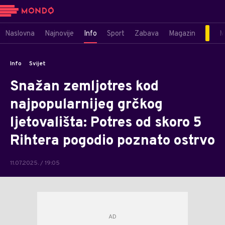
Naslovna
Najnovije
Info
Sport
Zabava
Magazin
M
Info
Svijet
Snažan zemljotres kod
najpopularnijeg grčkog
ljetovališta: Potres od skoro 5
Rihtera pogodio poznato ostrvo
11.07.2025. / 19:05