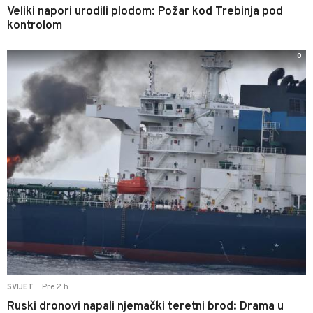
Veliki napori urodili plodom: Požar kod Trebinja pod
kontrolom
0
Pre 2 h
SVIJET
|
Ruski dronovi napali njemački teretni brod: Drama u