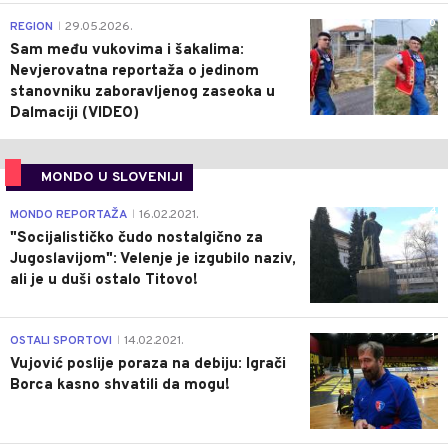
0
REGION
29.05.2026.
|
Sam među vukovima i šakalima:
Nevjerovatna reportaža o jedinom
stanovniku zaboravljenog zaseoka u
Dalmaciji (VIDEO)
MONDO U SLOVENIJI
4
MONDO REPORTAŽA
16.02.2021.
|
"Socijalističko čudo nostalgično za
Jugoslavijom": Velenje je izgubilo naziv,
ali je u duši ostalo Titovo!
1
OSTALI SPORTOVI
14.02.2021.
|
Vujović poslije poraza na debiju: Igrači
Borca kasno shvatili da mogu!