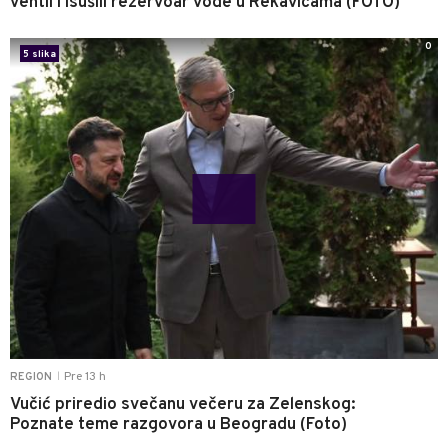
ventil i isušili rezervoar vode u Rekavicama (FOTO)
0
5 slika
Pre 13 h
REGION
|
Vučić priredio svečanu večeru za Zelenskog:
Poznate teme razgovora u Beogradu (Foto)