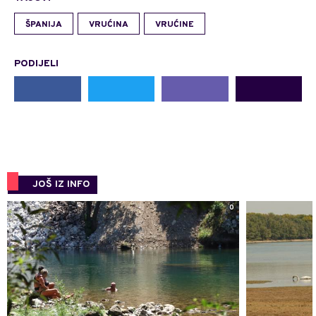
ŠPANIJA
VRUĆINA
VRUĆINE
PODIJELI
JOŠ IZ INFO
0