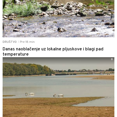
Pre 18 min
DRUŠTVO
|
Danas naoblačenje uz lokalne pljuskove i blagi pad
temperature
0