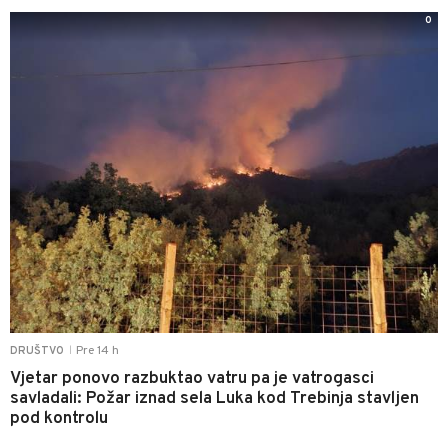
0
Pre 14 h
DRUŠTVO
|
Vjetar ponovo razbuktao vatru pa je vatrogasci
savladali: Požar iznad sela Luka kod Trebinja stavljen
pod kontrolu