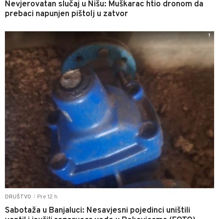
Nevjerovatan slučaj u Nišu: Muškarac htio dronom da
prebaci napunjen pištolj u zatvor
1
Pre 12 h
DRUŠTVO
|
Sabotaža u Banjaluci: Nesavjesni pojedinci uništili