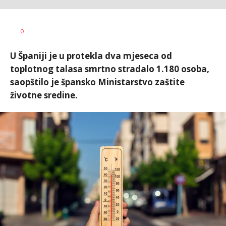
Dragana
AUTOR
0
Božić
U Španiji je u protekla dva mjeseca od
toplotnog talasa smrtno stradalo 1.180 osoba,
saopštilo je špansko Ministarstvo zaštite
životne sredine.