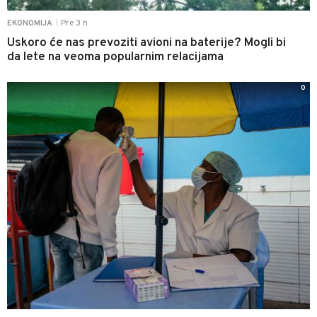
Pre 3 h
EKONOMIJA
|
Uskoro će nas prevoziti avioni na baterije? Mogli bi
da lete na veoma popularnim relacijama
0