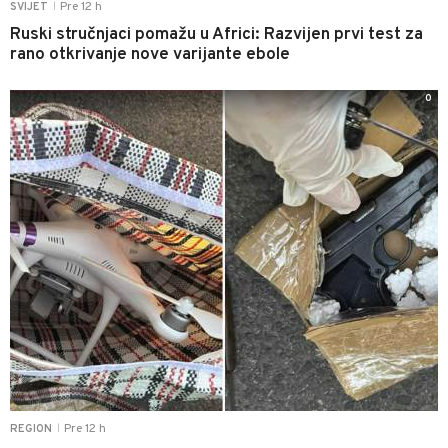
Pre 12 h
SVIJET
|
Ruski stručnjaci pomažu u Africi: Razvijen prvi test za
rano otkrivanje nove varijante ebole
0
Pre 12 h
REGION
|