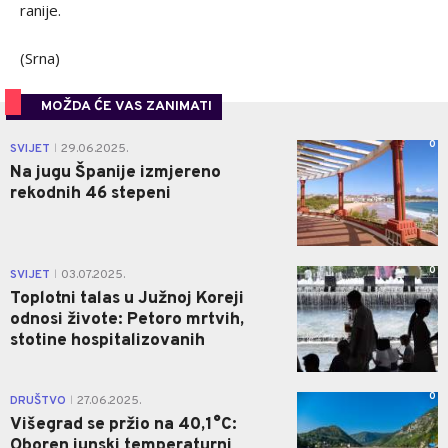
ranije.
(Srna)
MOŽDA ĆE VAS ZANIMATI
0
SVIJET
29.06.2025.
|
Na jugu Španije izmjereno
rekodnih 46 stepeni
0
SVIJET
03.07.2025.
|
Toplotni talas u Južnoj Koreji
odnosi živote: Petoro mrtvih,
stotine hospitalizovanih
0
DRUŠTVO
27.06.2025.
|
Višegrad se pržio na 40,1°C:
Oboren junski temperaturni