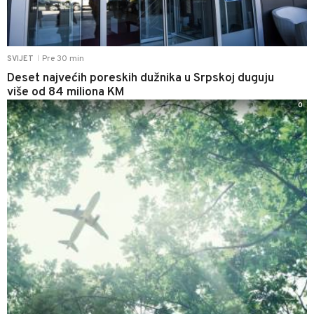
Pre 30 min
SVIJET
|
Deset najvećih poreskih dužnika u Srpskoj duguju
više od 84 miliona KM
0