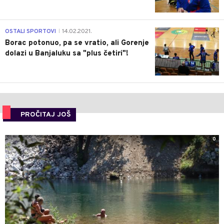
3
OSTALI SPORTOVI
14.02.2021.
|
Borac potonuo, pa se vratio, ali Gorenje
dolazi u Banjaluku sa "plus četiri"!
PROČITAJ JOŠ
0