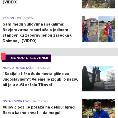
(VIDEO)
0
REGION
29.05.2026.
|
Sam među vukovima i šakalima:
Nevjerovatna reportaža o jedinom
stanovniku zaboravljenog zaseoka u
Dalmaciji (VIDEO)
MONDO U SLOVENIJI
4
MONDO REPORTAŽA
16.02.2021.
|
"Socijalističko čudo nostalgično za
Jugoslavijom": Velenje je izgubilo naziv,
ali je u duši ostalo Titovo!
1
OSTALI SPORTOVI
14.02.2021.
|
Vujović poslije poraza na debiju: Igrači
Borca kasno shvatili da mogu!