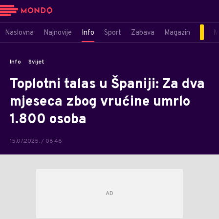
Naslovna
Najnovije
Info
Sport
Zabava
Magazin
M
Info
Svijet
Toplotni talas u Španiji: Za dva
mjeseca zbog vrućine umrlo
1.800 osoba
15.07.2025. / 08:46