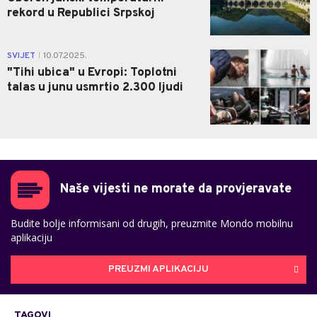
rekord u Republici Srpskoj
0
SVIJET
10.07.2025.
|
"Tihi ubica" u Evropi: Toplotni
talas u junu usmrtio 2.300 ljudi
Naše vijesti ne morate da provjeravate
Budite bolje informisani od drugih, preuzmite Mondo mobilnu
aplikaciju
PREUZMI APLIKACIJU
TAGOVI