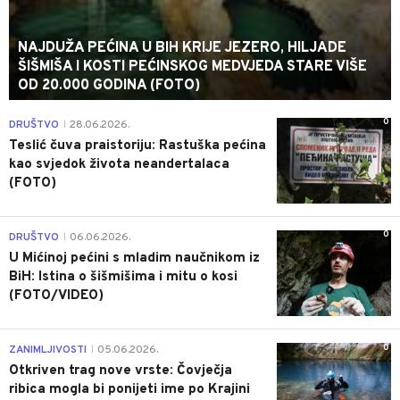
NAJDUŽA PEĆINA U BIH KRIJE JEZERO, HILJADE
ŠIŠMIŠA I KOSTI PEĆINSKOG MEDVJEDA STARE VIŠE
OD 20.000 GODINA (FOTO)
0
DRUŠTVO
28.06.2026.
|
Teslić čuva praistoriju: Rastuška pećina
kao svjedok života neandertalaca
(FOTO)
0
DRUŠTVO
06.06.2026.
|
U Mićinoj pećini s mladim naučnikom iz
BiH: Istina o šišmišima i mitu o kosi
(FOTO/VIDEO)
0
ZANIMLJIVOSTI
05.06.2026.
|
Otkriven trag nove vrste: Čovječja
ribica mogla bi ponijeti ime po Krajini