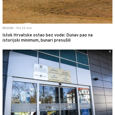
Pre 25 min
REGION
|
Istok Hrvatske ostao bez vode: Dunav pao na
istorijski minimum, bunari presušili
0