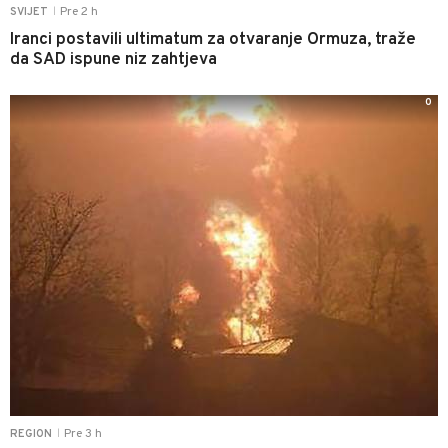
Pre 2 h
SVIJET
|
Iranci postavili ultimatum za otvaranje Ormuza, traže
da SAD ispune niz zahtjeva
0
Pre 3 h
REGION
|