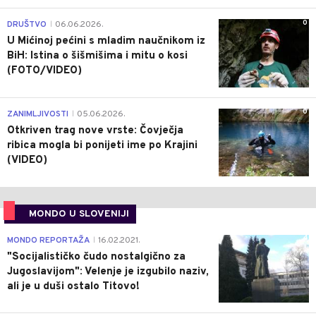
0
DRUŠTVO
06.06.2026.
|
U Mićinoj pećini s mladim naučnikom iz
BiH: Istina o šišmišima i mitu o kosi
(FOTO/VIDEO)
0
ZANIMLJIVOSTI
05.06.2026.
|
Otkriven trag nove vrste: Čovječja
ribica mogla bi ponijeti ime po Krajini
(VIDEO)
MONDO U SLOVENIJI
4
MONDO REPORTAŽA
16.02.2021.
|
"Socijalističko čudo nostalgično za
Jugoslavijom": Velenje je izgubilo naziv,
ali je u duši ostalo Titovo!