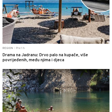
Pre 1 h
REGION
|
Drama na Jadranu: Drvo palo na kupače, više
povrijeđenih, među njima i djeca
0