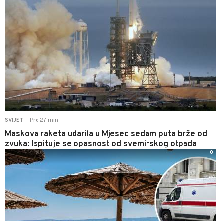
Pre 27 min
SVIJET
|
Maskova raketa udarila u Mjesec sedam puta brže od
zvuka: Ispituje se opasnost od svemirskog otpada
0