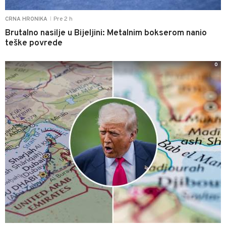
Pre 2 h
CRNA HRONIKA
|
Brutalno nasilje u Bijeljini: Metalnim bokserom nanio
teške povrede
0