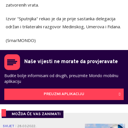
zatvorenih vrata.
Izvor "Sputnjika" rekao je da je prije sastanka delegacija
održan i trilateralni razgovor Medinskog, Umerova i Fidana.
(Srna/MONDO)
Naše vijesti ne morate da provjeravate
Budite bolje informisani od drugih, preuzmite Mondo mobilnu
aplikaciju
PREUZMI APLIKACIJU
MOŽDA ĆE VAS ZANIMATI
0
SVIJET
28.03.2022.
|