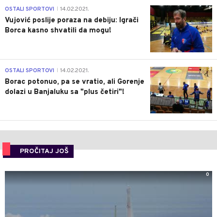
1
OSTALI SPORTOVI
14.02.2021.
|
Vujović poslije poraza na debiju: Igrači
Borca kasno shvatili da mogu!
3
OSTALI SPORTOVI
14.02.2021.
|
Borac potonuo, pa se vratio, ali Gorenje
dolazi u Banjaluku sa "plus četiri"!
PROČITAJ JOŠ
0