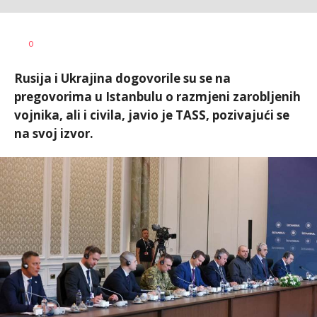
Nikolina
AUTOR
0
Damjanić
Rusija i Ukrajina dogovorile su se na
pregovorima u Istanbulu o razmjeni zarobljenih
vojnika, ali i civila, javio je TASS, pozivajući se
na svoj izvor.