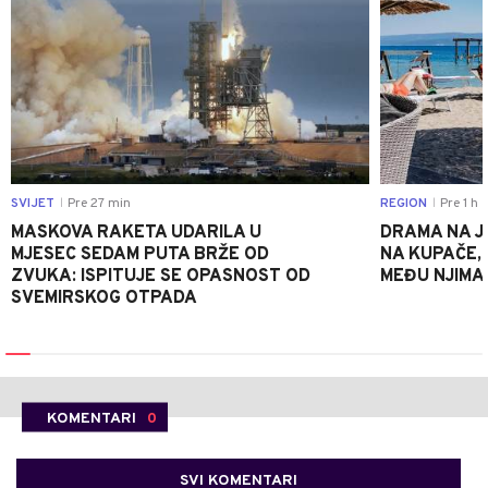
SVIJET
Pre 27 min
REGION
Pre 1 h
|
|
MASKOVA RAKETA UDARILA U
DRAMA NA J
MJESEC SEDAM PUTA BRŽE OD
NA KUPAČE, 
ZVUKA: ISPITUJE SE OPASNOST OD
MEĐU NJIMA 
SVEMIRSKOG OTPADA
KOMENTARI
0
SVI KOMENTARI