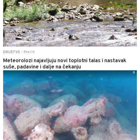
Pre 1 h
DRUŠTVO
|
Meteorolozi najavljuju novi toplotni talas i nastavak
suše, padavine i dalje na čekanju
0