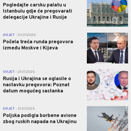
Pogledajte carsku palatu u
Istanbulu gdje će pregovarati
delegacije Ukrajine i Rusije
0
SVIJET
23.07.2025.
|
Počela treća runda pregovora
između Moskve i Kijeva
0
SVIJET
21.07.2025.
|
Rusija i Ukrajina se oglasile o
nastavku pregovora: Poznat
datum mogućeg sastanka
2
SVIJET
21.07.2025.
|
Poljska podigla borbene avione
zbog ruskih napada na Ukrajinu