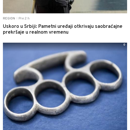
Pre 2 h
REGION
|
Uskoro u Srbiji: Pametni uređaji otkrivaju saobraćajne
prekršaje u realnom vremenu
0