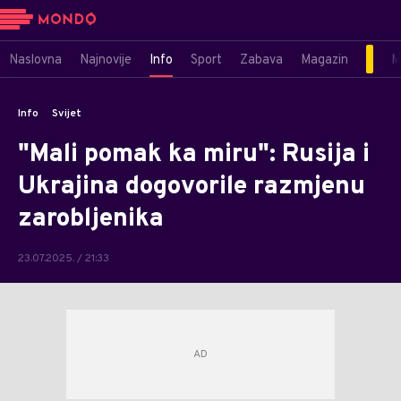
Naslovna
Najnovije
Info
Sport
Zabava
Magazin
M
Info
Svijet
"Mali pomak ka miru": Rusija i
Ukrajina dogovorile razmjenu
zarobljenika
23.07.2025. / 21:33