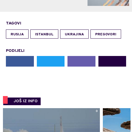
TAGOVI
RUSIJA
ISTANBUL
UKRAJINA
PREGOVORI
PODIJELI
JOŠ IZ INFO
0