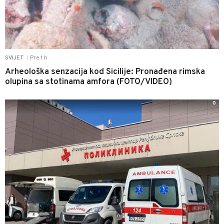
Pre 1 h
SVIJET
|
Arheološka senzacija kod Sicilije: Pronađena rimska
olupina sa stotinama amfora (FOTO/VIDEO)
0