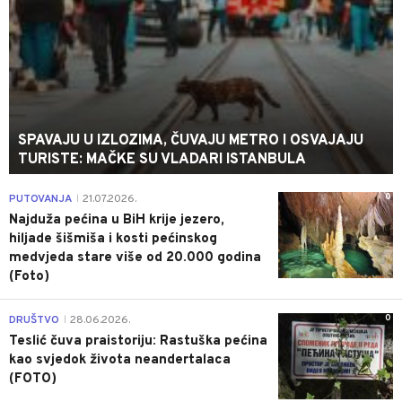
SPAVAJU U IZLOZIMA, ČUVAJU METRO I OSVAJAJU
TURISTE: MAČKE SU VLADARI ISTANBULA
0
PUTOVANJA
21.07.2026.
|
Najduža pećina u BiH krije jezero,
hiljade šišmiša i kosti pećinskog
medvjeda stare više od 20.000 godina
(Foto)
0
DRUŠTVO
28.06.2026.
|
Teslić čuva praistoriju: Rastuška pećina
kao svjedok života neandertalaca
(FOTO)