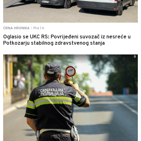
Pre 1 h
CRNA HRONIKA
|
Oglasio se UKC RS: Povrijeđeni suvozač iz nesreće u
Potkozarju stabilnog zdravstvenog stanja
0