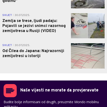
godinu"
0
SVIJET
30.07.2025.
|
Zemlja se trese, ljudi padaju:
Pojavili se jezivi snimci razornog
zemljotresa u Rusiji (VIDEO)
0
SVIJET
30.07.2025.
|
Od Čilea do Јapana: Najrazorniji
zemljotresi u istoriji
Naše vijesti ne morate da provjeravate
Budite bolje informisani od drugih, preuzmite Mondo mobilnu
aplikaciju