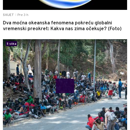
Pre 3 h
SVIJET
|
Dva moćna okeanska fenomena pokreću globalni
vremenski preokret: Kakva nas zima očekuje? (Foto)
0
5 slika