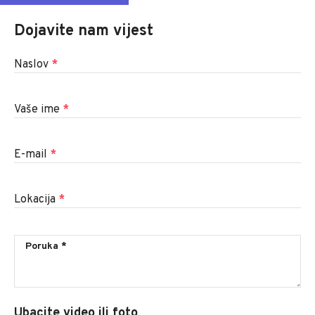
Dojavite nam vijest
Naslov
*
Vaše ime
*
E-mail
*
Lokacija
*
Ubacite video ili foto