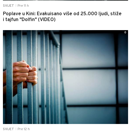
Pre 11 h
SVIJET
|
Poplave u Kini: Evakuisano više od 25.000 ljudi, stiže
i tajfun "Dolfin" (VIDEO)
0
Pre 12 h
SVIJET
|