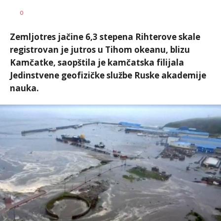
Nevena
AUTOR
0
Davidović
Zemljotres jačine 6,3 stepena Rihterove skale
registrovan je jutros u Tihom okeanu, blizu
Kamčatke, saopštila je kamčatska filijala
Jedinstvene geofizičke službe Ruske akademije
nauka.