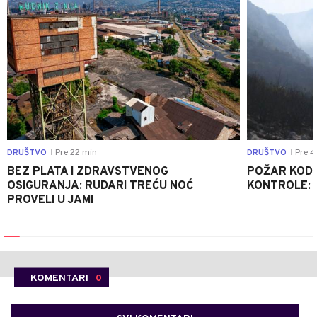
DRUŠTVO
Pre 22 min
DRUŠTVO
Pre 4
|
|
BEZ PLATA I ZDRAVSTVENOG
POŽAR KOD K
OSIGURANJA: RUDARI TREĆU NOĆ
KONTROLE: 
PROVELI U JAMI
KOMENTARI
0