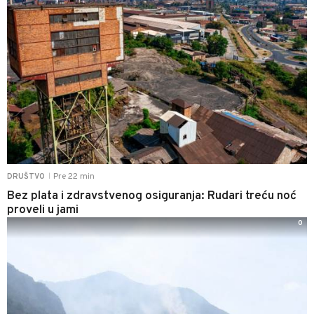
Pre 22 min
DRUŠTVO
|
Bez plata i zdravstvenog osiguranja: Rudari treću noć
proveli u jami
0