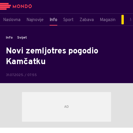
Naslovna
Najnovije
Info
Sport
Zabava
Magazin
M
Info
Svijet
Novi zemljotres pogodio
Kamčatku
31.07.2025. / 07:55