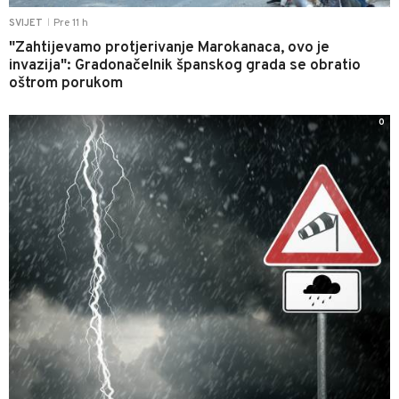
Pre 11 h
SVIJET
|
"Zahtijevamo protjerivanje Marokanaca, ovo je
invazija": Gradonačelnik španskog grada se obratio
oštrom porukom
0