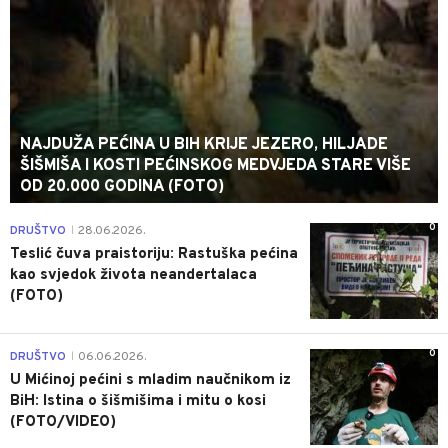
NAJDUŽA PEĆINA U BIH KRIJE JEZERO, HILJADE
ŠIŠMIŠA I KOSTI PEĆINSKOG MEDVJEDA STARE VIŠE
OD 20.000 GODINA (FOTO)
0
DRUŠTVO
28.06.2026.
|
Teslić čuva praistoriju: Rastuška pećina
kao svjedok života neandertalaca
(FOTO)
0
DRUŠTVO
06.06.2026.
|
U Mićinoj pećini s mladim naučnikom iz
BiH: Istina o šišmišima i mitu o kosi
(FOTO/VIDEO)