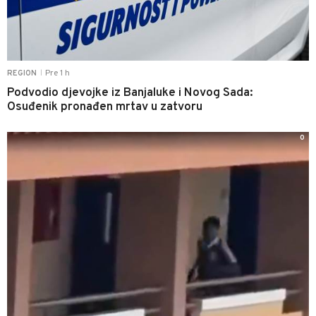
Pre 1 h
REGION
|
Podvodio djevojke iz Banjaluke i Novog Sada:
Osuđenik pronađen mrtav u zatvoru
0