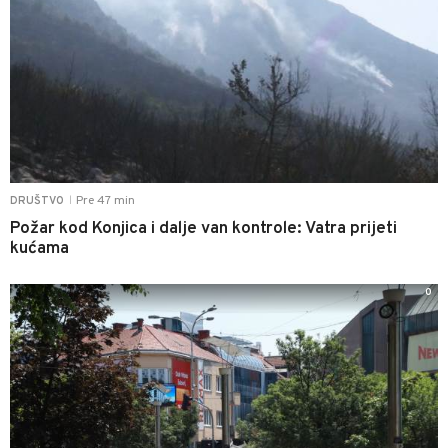
Pre 47 min
DRUŠTVO
|
Požar kod Konjica i dalje van kontrole: Vatra prijeti
kućama
0