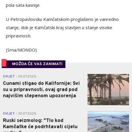
pola sata kasnije.
U Petropavlovsku Kamčatskom proglašeno je vanredno
stanje, dok je Kamčatski kraj stavljen u stanje visoke
pripravnosti.
(Srna/MONDO)
MOŽDA ĆE VAS ZANIMATI
0
SVIJET
30.07.2025.
|
Cunami stigao do Kalifornije: Svi
su u pripravnosti, ovaj grad pod
najvišim stepenom upozorenja
0
SVIJET
30.07.2025.
|
Ruski seizmolog: "Tlo kod
Kamčatke će podrhtavati cijelu