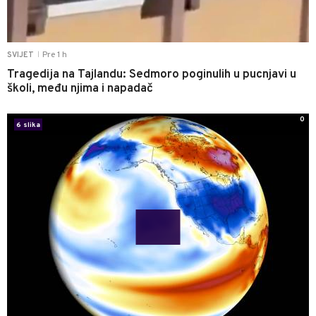
Pre 1 h
SVIJET
|
Tragedija na Tajlandu: Sedmoro poginulih u pucnjavi u
školi, među njima i napadač
0
6 slika