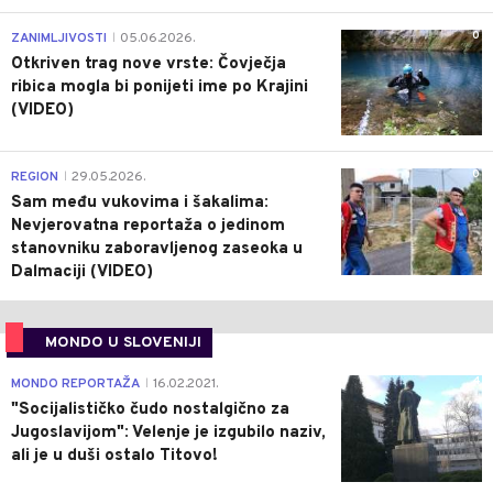
0
ZANIMLJIVOSTI
05.06.2026.
|
Otkriven trag nove vrste: Čovječja
ribica mogla bi ponijeti ime po Krajini
(VIDEO)
0
REGION
29.05.2026.
|
Sam među vukovima i šakalima:
Nevjerovatna reportaža o jedinom
stanovniku zaboravljenog zaseoka u
Dalmaciji (VIDEO)
MONDO U SLOVENIJI
4
MONDO REPORTAŽA
16.02.2021.
|
"Socijalističko čudo nostalgično za
Jugoslavijom": Velenje je izgubilo naziv,
ali je u duši ostalo Titovo!