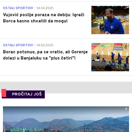
1
OSTALI SPORTOVI
14.02.2021.
|
Vujović poslije poraza na debiju: Igrači
Borca kasno shvatili da mogu!
3
OSTALI SPORTOVI
14.02.2021.
|
Borac potonuo, pa se vratio, ali Gorenje
dolazi u Banjaluku sa "plus četiri"!
PROČITAJ JOŠ
0