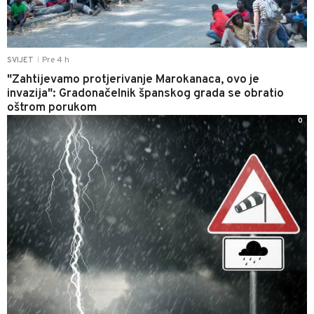
Pre 4 h
SVIJET
|
"Zahtijevamo protjerivanje Marokanaca, ovo je
invazija": Gradonačelnik španskog grada se obratio
oštrom porukom
0