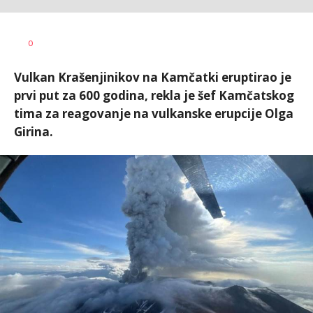
Dragana
AUTOR
0
Božić
Vulkan Krašenjinikov na Kamčatki eruptirao je
prvi put za 600 godina, rekla je šef Kamčatskog
tima za reagovanje na vulkanske erupcije Olga
Girina.