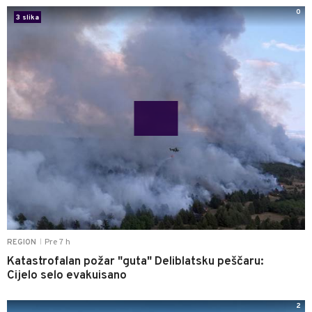
0
3 slika
Pre 7 h
REGION
|
Katastrofalan požar "guta" Deliblatsku peščaru:
Cijelo selo evakuisano
2