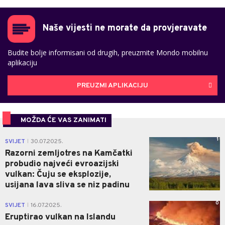
Naše vijesti ne morate da provjeravate
Budite bolje informisani od drugih, preuzmite Mondo mobilnu
aplikaciju
PREUZMI APLIKACIJU
MOŽDA ĆE VAS ZANIMATI
1
SVIJET
30.07.2025.
|
Razorni zemljotres na Kamčatki
probudio najveći evroazijski
vulkan: Čuju se eksplozije,
usijana lava sliva se niz padinu
0
SVIJET
16.07.2025.
|
Eruptirao vulkan na Islandu