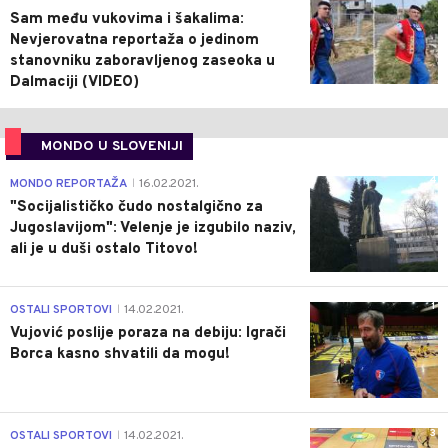
Sam među vukovima i šakalima:
Nevjerovatna reportaža o jedinom
stanovniku zaboravljenog zaseoka u
Dalmaciji (VIDEO)
MONDO U SLOVENIJI
4
MONDO REPORTAŽA
16.02.2021.
|
"Socijalističko čudo nostalgično za
Jugoslavijom": Velenje je izgubilo naziv,
ali je u duši ostalo Titovo!
1
OSTALI SPORTOVI
14.02.2021.
|
Vujović poslije poraza na debiju: Igrači
Borca kasno shvatili da mogu!
3
OSTALI SPORTOVI
14.02.2021.
|