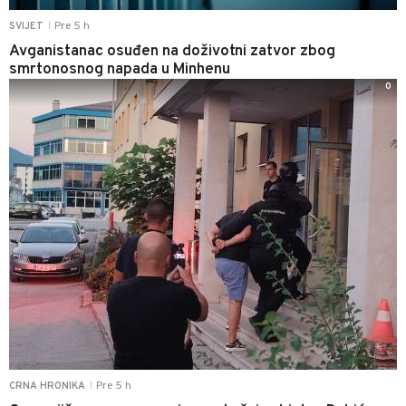
Pre 5 h
SVIJET
|
Avganistanac osuđen na doživotni zatvor zbog
smrtonosnog napada u Minhenu
0
Pre 5 h
CRNA HRONIKA
|