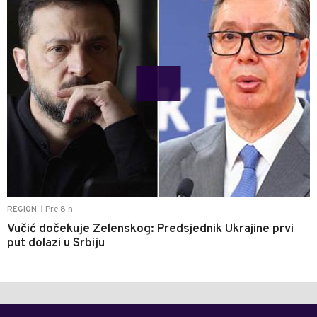
Pre 8 h
REGION
|
Vučić dočekuje Zelenskog: Predsjednik Ukrajine prvi
put dolazi u Srbiju