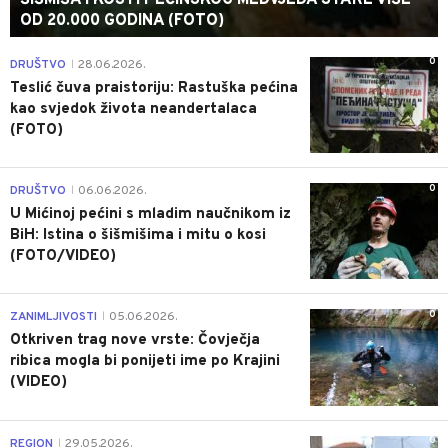
OD 20.000 GODINA (FOTO)
0
DRUŠTVO
28.06.2026.
|
Teslić čuva praistoriju: Rastuška pećina
kao svjedok života neandertalaca
(FOTO)
0
DRUŠTVO
06.06.2026.
|
U Mićinoj pećini s mladim naučnikom iz
BiH: Istina o šišmišima i mitu o kosi
(FOTO/VIDEO)
0
ZANIMLJIVOSTI
05.06.2026.
|
Otkriven trag nove vrste: Čovječja
ribica mogla bi ponijeti ime po Krajini
(VIDEO)
0
REGION
29.05.2026.
|