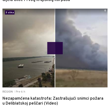
dijelu Ulice Prvog krajiškog korpusa
0
3 slika
Pre 6 h
REGION
|
Nezapamćena katastrofa: Zastrašujući snimci požara
u Deliblatskoj peščari (Video)