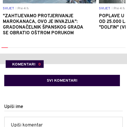
SVIJET
Pre 4 h
SVIJET
Pre 4 h
|
|
"ZAHTIJEVAMO PROTJERIVANJE
POPLAVE U K
MAROKANACA, OVO JE INVAZIJA":
OD 25.000 LJ
GRADONAČELNIK ŠPANSKOG GRADA
"DOLFIN" (V
SE OBRATIO OŠTROM PORUKOM
KOMENTARI
0
SVI KOMENTARI
Upiši ime