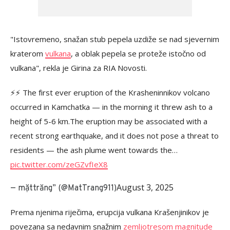
"Istovremeno, snažan stub pepela uzdiže se nad sjevernim
kraterom
vulkana
, a oblak pepela se proteže istočno od
vulkana", rekla je Girina za RIA Novosti.
⚡️⚡️ The first ever eruption of the Krasheninnikov volcano
occurred in Kamchatka — in the morning it threw ash to a
height of 5-6 km.The eruption may be associated with a
recent strong earthquake, and it does not pose a threat to
residents — the ash plume went towards the…
pic.twitter.com/zeGZvfIeX8
August 3, 2025
— mặttrăng” (@MatTrang911)
Prema njenima riječima, erupcija vulkana Krašenjinikov je
povezana sa nedavnim snažnim
zemljotresom magnitude