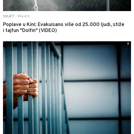
Pre 4 h
SVIJET
|
Poplave u Kini: Evakuisano više od 25.000 ljudi, stiže
i tajfun "Dolfin" (VIDEO)
0