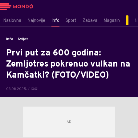
Naslovna
Najnovije
Info
Sport
Zabava
Magazin
M
Info
Svijet
Prvi put za 600 godina:
Zemljotres pokrenuo vulkan na
Kamčatki? (FOTO/VIDEO)
03.08.2025. / 10:01