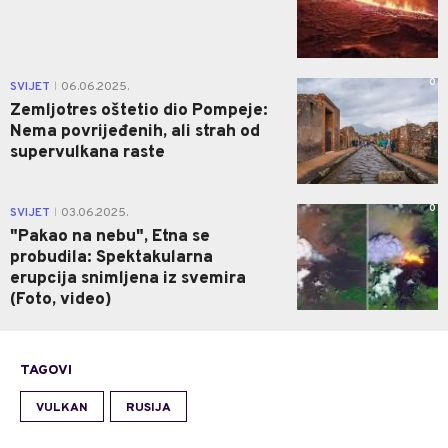
0
SVIJET
06.06.2025.
|
Zemljotres oštetio dio Pompeje:
Nema povrijeđenih, ali strah od
supervulkana raste
0
SVIJET
03.06.2025.
|
"Pakao na nebu", Etna se
probudila: Spektakularna
erupcija snimljena iz svemira
(Foto, video)
TAGOVI
VULKAN
RUSIJA