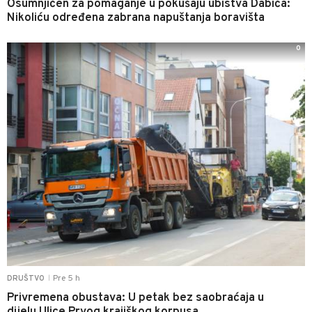
Osumnjičen za pomaganje u pokušaju ubistva Dabića:
Nikoliću određena zabrana napuštanja boravišta
0
Pre 5 h
DRUŠTVO
|
Privremena obustava: U petak bez saobraćaja u