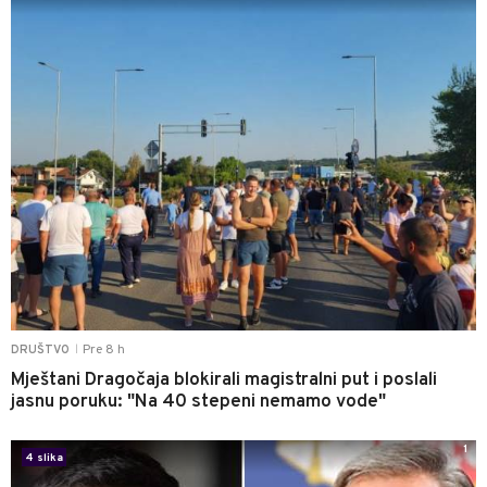
Pre 8 h
DRUŠTVO
|
Mještani Dragočaja blokirali magistralni put i poslali
jasnu poruku: "Na 40 stepeni nemamo vode"
1
4 slika