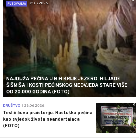
0
21.07.2026.
PUTOVANJA
NAJDUŽA PEĆINA U BIH KRIJE JEZERO, HILJADE
ŠIŠMIŠA I KOSTI PEĆINSKOG MEDVJEDA STARE VIŠE
OD 20.000 GODINA (FOTO)
0
DRUŠTVO
28.06.2026.
|
Teslić čuva praistoriju: Rastuška pećina
kao svjedok života neandertalaca
(FOTO)