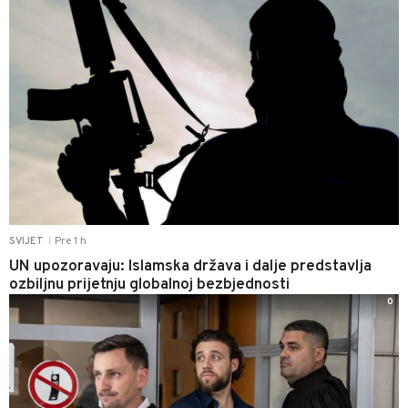
Pre 1 h
SVIJET
|
UN upozoravaju: Islamska država i dalje predstavlja
ozbiljnu prijetnju globalnoj bezbjednosti
0