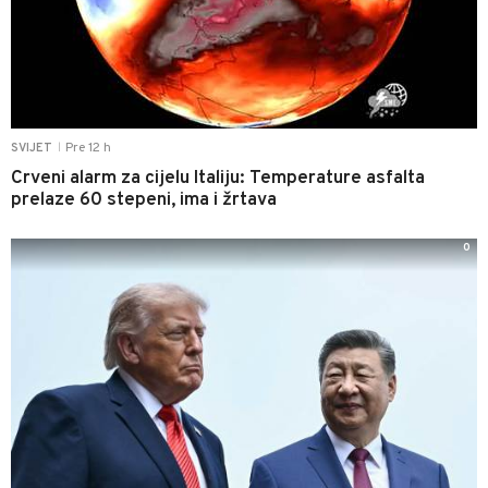
Pre 12 h
SVIJET
|
Crveni alarm za cijelu Italiju: Temperature asfalta
prelaze 60 stepeni, ima i žrtava
0