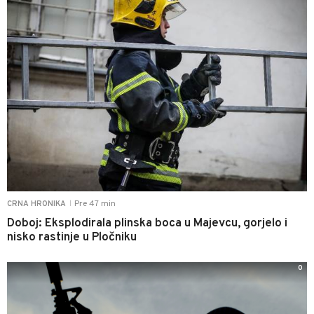
Pre 47 min
CRNA HRONIKA
|
Doboj: Eksplodirala plinska boca u Majevcu, gorjelo i
nisko rastinje u Pločniku
0