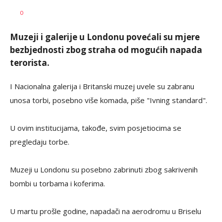
SRNA
AUTOR
0
1
Muzeji i galerije u Londonu povećali su mjere
bezbjednosti zbog straha od mogućih napada
terorista.
I Nacionalna galerija i Britanski muzej uvele su zabranu
unosa torbi, posebno više komada, piše "Ivning standard".
U ovim institucijama, takođe, svim posjetiocima se
pregledaju torbe.
Muzeji u Londonu su posebno zabrinuti zbog sakrivenih
bombi u torbama i koferima.
U martu prošle godine, napadači na aerodromu u Briselu