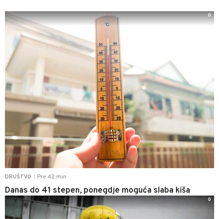
0
Pre 42 min
DRUŠTVO
|
Danas do 41 stepen, ponegdje moguća slaba kiša
0