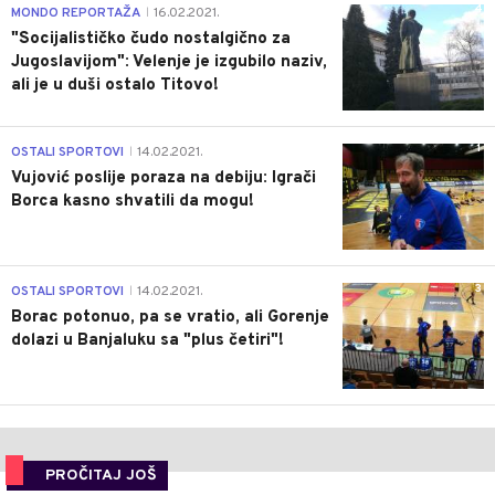
4
MONDO REPORTAŽA
16.02.2021.
|
"Socijalističko čudo nostalgično za
Jugoslavijom": Velenje je izgubilo naziv,
ali je u duši ostalo Titovo!
1
OSTALI SPORTOVI
14.02.2021.
|
Vujović poslije poraza na debiju: Igrači
Borca kasno shvatili da mogu!
3
OSTALI SPORTOVI
14.02.2021.
|
Borac potonuo, pa se vratio, ali Gorenje
dolazi u Banjaluku sa "plus četiri"!
PROČITAJ JOŠ