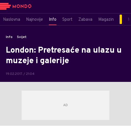
Naslovna
Najnovije
Info
Sport
Zabava
Magazin
M
Info
Svijet
London: Pretresaće na ulazu u
muzeje i galerije
19.02.2017. / 21:04