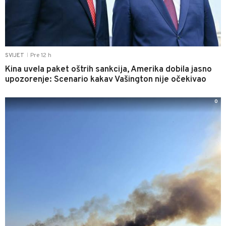
Pre 12 h
SVIJET
|
Kina uvela paket oštrih sankcija, Amerika dobila jasno
upozorenje: Scenario kakav Vašington nije očekivao
0