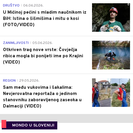
0
DRUŠTVO
06.06.2026.
|
U Mićinoj pećini s mladim naučnikom iz
BiH: Istina o šišmišima i mitu o kosi
(FOTO/VIDEO)
0
ZANIMLJIVOSTI
05.06.2026.
|
Otkriven trag nove vrste: Čovječja
ribica mogla bi ponijeti ime po Krajini
(VIDEO)
0
REGION
29.05.2026.
|
Sam među vukovima i šakalima:
Nevjerovatna reportaža o jedinom
stanovniku zaboravljenog zaseoka u
Dalmaciji (VIDEO)
MONDO U SLOVENIJI