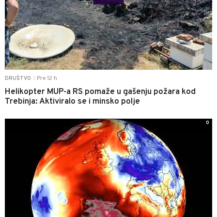
Pre 12 h
DRUŠTVO
|
Helikopter MUP-a RS pomaže u gašenju požara kod
Trebinja: Aktiviralo se i minsko polje
0