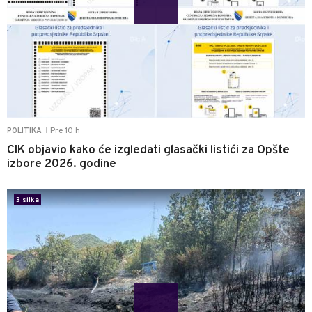
Pre 10 h
POLITIKA
|
CIK objavio kako će izgledati glasački listići za Opšte
izbore 2026. godine
0
3 slika