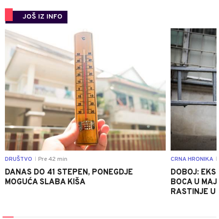
JOŠ IZ INFO
0
DRUŠTVO
Pre 42 min
CRNA HRONIKA
|
|
DANAS DO 41 STEPEN, PONEGDJE
DOBOJ: EKS
MOGUĆA SLABA KIŠA
BOCA U MAJE
RASTINJE U