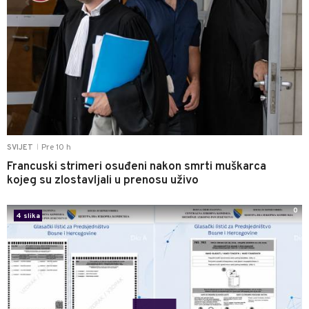
Pre 10 h
SVIJET
|
Francuski strimeri osuđeni nakon smrti muškarca
kojeg su zlostavljali u prenosu uživo
0
4 slika