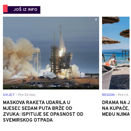
JOŠ IZ INFO
0
SVIJET
Pre 33 min
REGION
Pre 1 h
|
|
MASKOVA RAKETA UDARILA U
DRAMA NA J
MJESEC SEDAM PUTA BRŽE OD
NA KUPAČE, 
ZVUKA: ISPITUJE SE OPASNOST OD
MEĐU NJIMA 
SVEMIRSKOG OTPADA