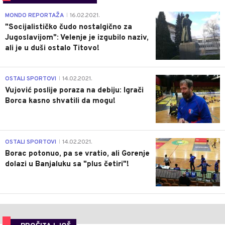
4
MONDO REPORTAŽA
16.02.2021.
|
"Socijalističko čudo nostalgično za
Jugoslavijom": Velenje je izgubilo naziv,
ali je u duši ostalo Titovo!
1
OSTALI SPORTOVI
14.02.2021.
|
Vujović poslije poraza na debiju: Igrači
Borca kasno shvatili da mogu!
3
OSTALI SPORTOVI
14.02.2021.
|
Borac potonuo, pa se vratio, ali Gorenje
dolazi u Banjaluku sa "plus četiri"!