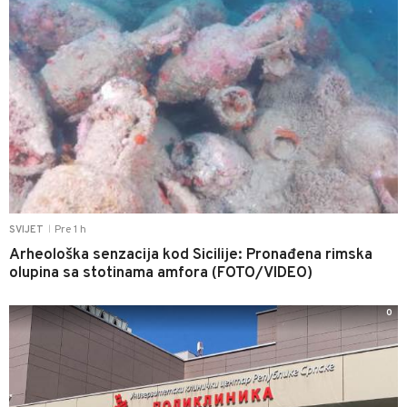
Pre 1 h
SVIJET
|
Arheološka senzacija kod Sicilije: Pronađena rimska
olupina sa stotinama amfora (FOTO/VIDEO)
0