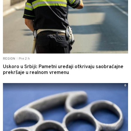
Pre 2 h
REGION
|
Uskoro u Srbiji: Pametni uređaji otkrivaju saobraćajne
prekršaje u realnom vremenu
0