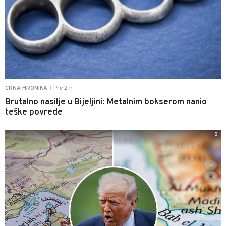
Pre 2 h
CRNA HRONIKA
|
Brutalno nasilje u Bijeljini: Metalnim bokserom nanio
teške povrede
0