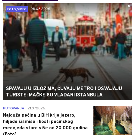
0
08.08.2026.
FOTO, VIDEO
SPAVAJU U IZLOZIMA, ČUVAJU METRO I OSVAJAJU
TURISTE: MAČKE SU VLADARI ISTANBULA
0
PUTOVANJA
21.07.2026.
|
Najduža pećina u BiH krije jezero,
hiljade šišmiša i kosti pećinskog
medvjeda stare više od 20.000 godina
(Foto)