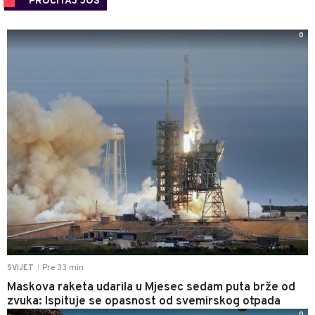
PROČITAJ JOŠ
0
Pre 33 min
SVIJET
|
Maskova raketa udarila u Mjesec sedam puta brže od
zvuka: Ispituje se opasnost od svemirskog otpada
0