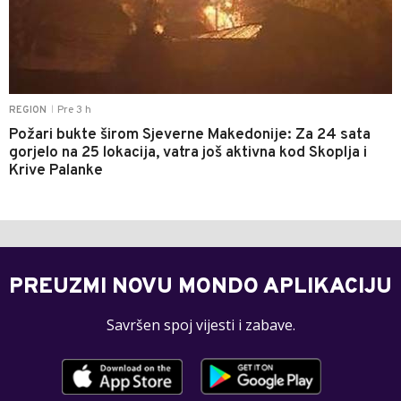
Pre 3 h
REGION
|
Požari bukte širom Sjeverne Makedonije: Za 24 sata
gorjelo na 25 lokacija, vatra još aktivna kod Skoplja i
Krive Palanke
PREUZMI NOVU MONDO APLIKACIJU
Savršen spoj vijesti i zabave.