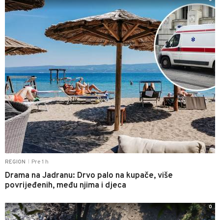
Pre 1 h
REGION
|
Drama na Jadranu: Drvo palo na kupače, više
povrijeđenih, među njima i djeca
0