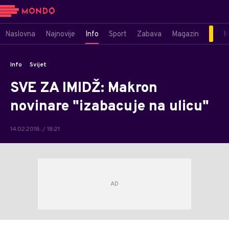
Naslovna
Najnovije
Info
Sport
Zabava
Magazin
M
Info
Svijet
SVE ZA IMIDŽ: Makron
novinare "izabacuje na ulicu"
14.02.2018. / 18:21