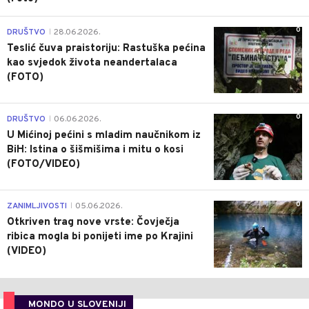
0
DRUŠTVO
28.06.2026.
|
Teslić čuva praistoriju: Rastuška pećina
kao svjedok života neandertalaca
(FOTO)
0
DRUŠTVO
06.06.2026.
|
U Mićinoj pećini s mladim naučnikom iz
BiH: Istina o šišmišima i mitu o kosi
(FOTO/VIDEO)
0
ZANIMLJIVOSTI
05.06.2026.
|
Otkriven trag nove vrste: Čovječja
ribica mogla bi ponijeti ime po Krajini
(VIDEO)
MONDO U SLOVENIJI