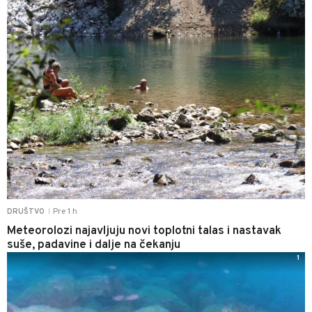
Pre 1 h
DRUŠTVO
|
Meteorolozi najavljuju novi toplotni talas i nastavak
suše, padavine i dalje na čekanju
1