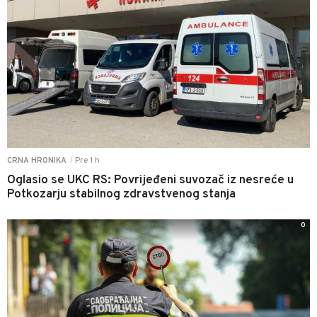
Pre 1 h
CRNA HRONIKA
|
Oglasio se UKC RS: Povrijeđeni suvozač iz nesreće u
Potkozarju stabilnog zdravstvenog stanja
0