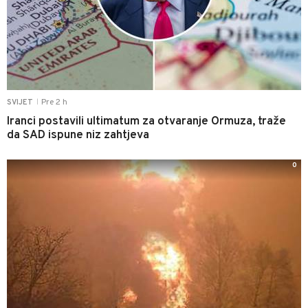
Pre 2 h
SVIJET
|
Iranci postavili ultimatum za otvaranje Ormuza, traže
da SAD ispune niz zahtjeva
0