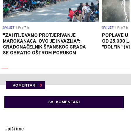
SVIJET
Pre 7 h
SVIJET
Pre 7 h
|
|
"ZAHTIJEVAMO PROTJERIVANJE
POPLAVE U K
MAROKANACA, OVO JE INVAZIJA":
OD 25.000 LJ
GRADONAČELNIK ŠPANSKOG GRADA
"DOLFIN" (V
SE OBRATIO OŠTROM PORUKOM
KOMENTARI
0
SVI KOMENTARI
Upiši ime