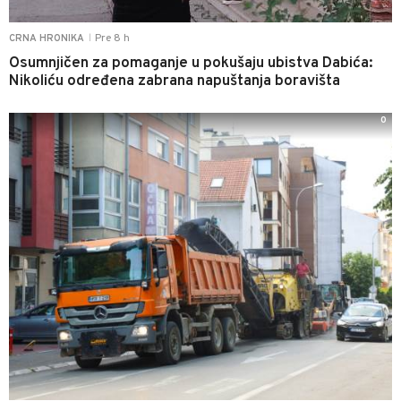
Pre 8 h
CRNA HRONIKA
|
Osumnjičen za pomaganje u pokušaju ubistva Dabića:
Nikoliću određena zabrana napuštanja boravišta
0