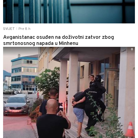
Pre 8 h
SVIJET
|
Avganistanac osuđen na doživotni zatvor zbog
smrtonosnog napada u Minhenu
0