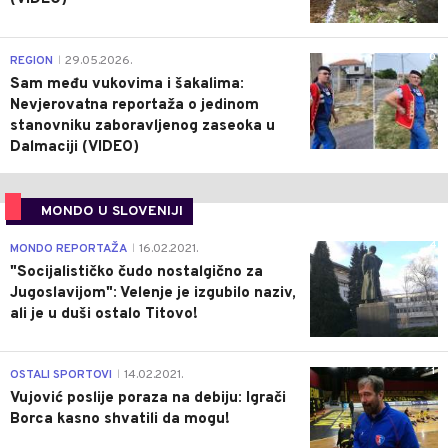
0
REGION
29.05.2026.
|
Sam među vukovima i šakalima:
Nevjerovatna reportaža o jedinom
stanovniku zaboravljenog zaseoka u
Dalmaciji (VIDEO)
MONDO U SLOVENIJI
4
MONDO REPORTAŽA
16.02.2021.
|
"Socijalističko čudo nostalgično za
Jugoslavijom": Velenje je izgubilo naziv,
ali je u duši ostalo Titovo!
1
OSTALI SPORTOVI
14.02.2021.
|
Vujović poslije poraza na debiju: Igrači
Borca kasno shvatili da mogu!