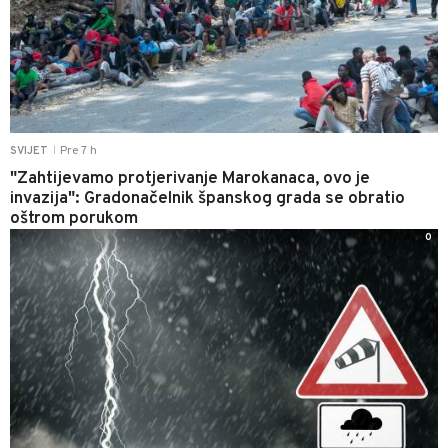
Pre 7 h
SVIJET
|
"Zahtijevamo protjerivanje Marokanaca, ovo je
invazija": Gradonačelnik španskog grada se obratio
oštrom porukom
0