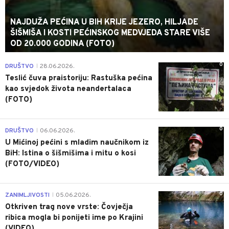
NAJDUŽA PEĆINA U BIH KRIJE JEZERO, HILJADE
ŠIŠMIŠA I KOSTI PEĆINSKOG MEDVJEDA STARE VIŠE
OD 20.000 GODINA (FOTO)
0
DRUŠTVO
28.06.2026.
|
Teslić čuva praistoriju: Rastuška pećina
kao svjedok života neandertalaca
(FOTO)
0
DRUŠTVO
06.06.2026.
|
U Mićinoj pećini s mladim naučnikom iz
BiH: Istina o šišmišima i mitu o kosi
(FOTO/VIDEO)
0
ZANIMLJIVOSTI
05.06.2026.
|
Otkriven trag nove vrste: Čovječja
ribica mogla bi ponijeti ime po Krajini
(VIDEO)