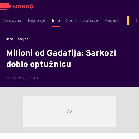
Naslovna
Najnovije
Info
Sport
Zabava
Magazin
M
Info
Svijet
Milioni od Gadafija: Sarkozi
dobio optužnicu
21.03.2018. / 22:43