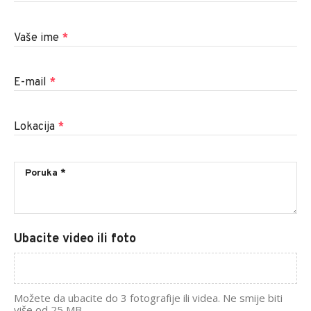
Vaše ime
*
E-mail
*
Lokacija
*
Ubacite video ili foto
Možete da ubacite do 3 fotografije ili videa. Ne smije biti
više od 25 MB.