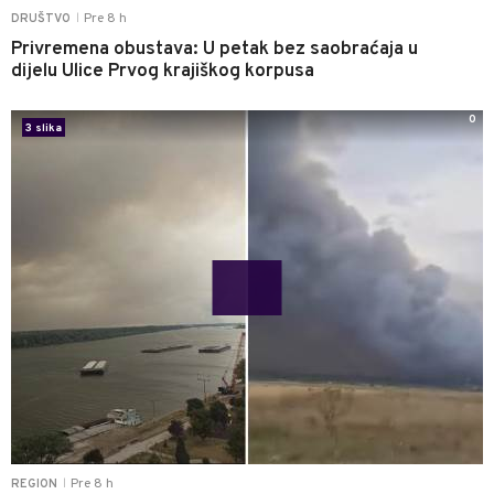
Pre 8 h
DRUŠTVO
|
Privremena obustava: U petak bez saobraćaja u
dijelu Ulice Prvog krajiškog korpusa
0
3 slika
Pre 8 h
REGION
|