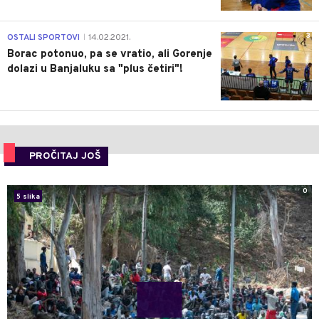
3
OSTALI SPORTOVI
14.02.2021.
|
Borac potonuo, pa se vratio, ali Gorenje
dolazi u Banjaluku sa "plus četiri"!
PROČITAJ JOŠ
0
5 slika