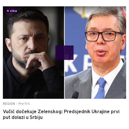
1
4 slika
Pre 11 h
REGION
|
Vučić dočekuje Zelenskog: Predsjednik Ukrajine prvi
put dolazi u Srbiju