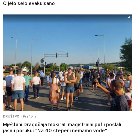
Cijelo selo evakuisano
2
Pre 10 h
DRUŠTVO
|
Mještani Dragočaja blokirali magistralni put i poslali
jasnu poruku: "Na 40 stepeni nemamo vode"