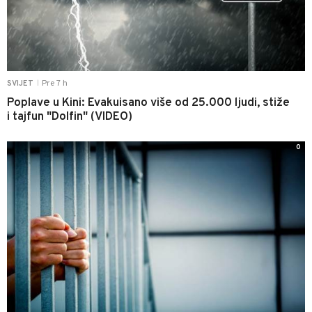
Pre 7 h
SVIJET
|
Poplave u Kini: Evakuisano više od 25.000 ljudi, stiže
i tajfun "Dolfin" (VIDEO)
0