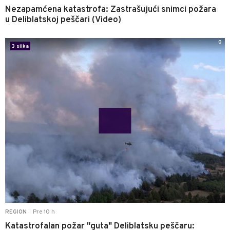
Nezapamćena katastrofa: Zastrašujući snimci požara
u Deliblatskoj peščari (Video)
0
3 slika
Pre 10 h
REGION
|
Katastrofalan požar "guta" Deliblatsku peščaru: