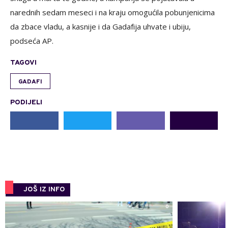
narednih sedam meseci i na kraju omogućila pobunjenicima
da zbace vladu, a kasnije i da Gadafija uhvate i ubiju,
podseća AP.
TAGOVI
GADAFI
PODIJELI
JOŠ IZ INFO
0