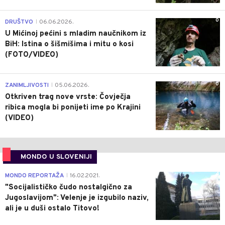
0
DRUŠTVO
06.06.2026.
|
U Mićinoj pećini s mladim naučnikom iz
BiH: Istina o šišmišima i mitu o kosi
(FOTO/VIDEO)
0
ZANIMLJIVOSTI
05.06.2026.
|
Otkriven trag nove vrste: Čovječja
ribica mogla bi ponijeti ime po Krajini
(VIDEO)
MONDO U SLOVENIJI
4
MONDO REPORTAŽA
16.02.2021.
|
"Socijalističko čudo nostalgično za
Jugoslavijom": Velenje je izgubilo naziv,
ali je u duši ostalo Titovo!