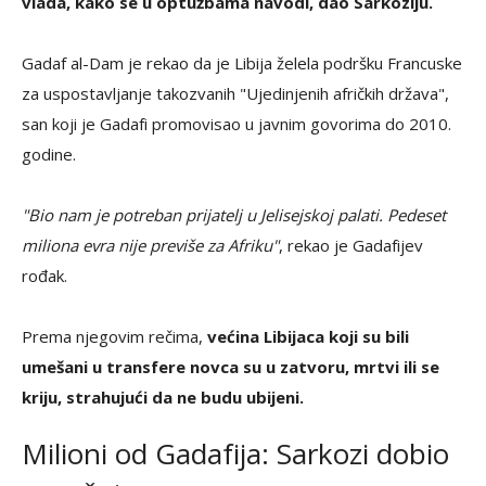
vlada, kako se u optužbama navodi, dao Sarkoziju.
Gadaf al-Dam je rekao da je Libija želela podršku Francuske
za uspostavljanje takozvanih "Ujedinjenih afričkih država",
san koji je Gadafi promovisao u javnim govorima do 2010.
godine.
"Bio nam je potreban prijatelj u Jelisejskoj palati. Pedeset
miliona evra nije previše za Afriku"
, rekao je Gadafijev
rođak.
Prema njegovim rečima,
većina Libijaca koji su bili
umešani u transfere novca su u zatvoru, mrtvi ili se
kriju, strahujući da ne budu ubijeni.
Milioni od Gadafija: Sarkozi dobio