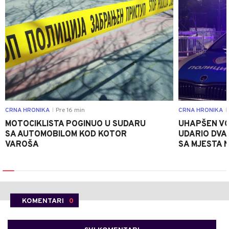
CRNA HRONIKA
Pre 16 min
CRNA HRONIKA
|
|
MOTOCIKLISTA POGINUO U SUDARU
UHAPŠEN VO
SA AUTOMOBILOM KOD KOTOR
UDARIO DVA
VAROŠA
SA MJESTA 
KOMENTARI
0