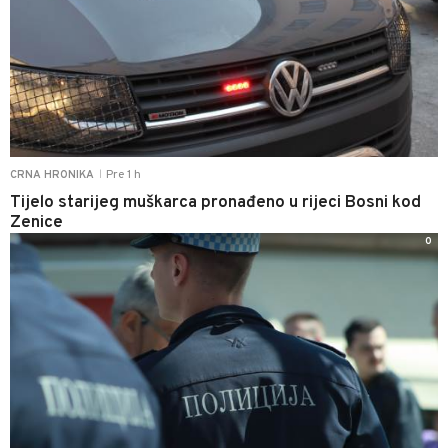
Pre 1 h
CRNA HRONIKA
|
Tijelo starijeg muškarca pronađeno u rijeci Bosni kod
Zenice
0