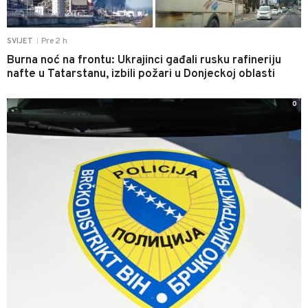
Pre 2 h
SVIJET
|
Burna noć na frontu: Ukrajinci gađali rusku rafineriju
nafte u Tatarstanu, izbili požari u Donjeckoj oblasti
0