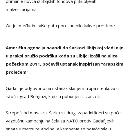
primanje novca iz libijskih fondova prikupljenih
malverzacijama.
On je, međutim, više puta porekao bilo kakve prestupe.
Američka agencija navodi da Sarkozi libijskoj vladi nije
u praksi pružio podršku kada su Libijci izašli na ulice
početkom 2011, počevši ustanak inspirisan "arapskim
prolećem".
Gadafi je odgovorio na ustanak slanjem trupa i tenkova u
istočni grad Bengazi, koji su pobunjenici zauzeli.
Strepeći od masakra, Sarkozi i drugi zapadni lideri su počeli
vazdušnu kampanju na čelu sa NATO protiv Gadafijevih
snaga u martu te godine, a kampanja se pojačavala u