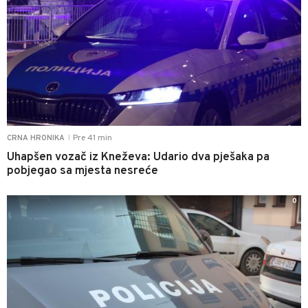
Pre 41 min
CRNA HRONIKA
|
Uhapšen vozač iz Kneževa: Udario dva pješaka pa
pobjegao sa mjesta nesreće
0