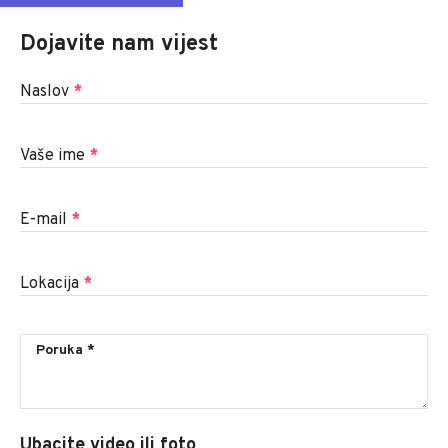
Dojavite nam vijest
Naslov
*
Vaše ime
*
E-mail
*
Lokacija
*
Ubacite video ili foto