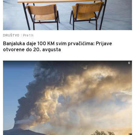
Pre 1 h
DRUŠTVO
|
Banjaluka daje 100 KM svim prvačićima: Prijave
otvorene do 20. avgusta
0