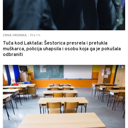
Pre 1 h
CRNA HRONIKA
|
Tuča kod Laktaša: Šestorica presrela i pretukla
muškarca, policija uhapsila i osobu koja ga je pokušala
odbraniti
0