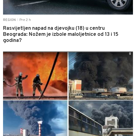
Pre 2 h
REGION
|
Rasvijetljen napad na djevojku (18) u centru
Beograda: Nožem je izbole maloljetnice od 13 i 15
godina?
0