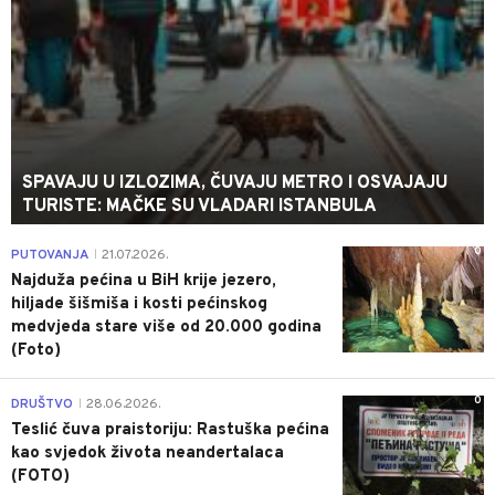
SPAVAJU U IZLOZIMA, ČUVAJU METRO I OSVAJAJU
TURISTE: MAČKE SU VLADARI ISTANBULA
0
PUTOVANJA
21.07.2026.
|
Najduža pećina u BiH krije jezero,
hiljade šišmiša i kosti pećinskog
medvjeda stare više od 20.000 godina
(Foto)
0
DRUŠTVO
28.06.2026.
|
Teslić čuva praistoriju: Rastuška pećina
kao svjedok života neandertalaca
(FOTO)