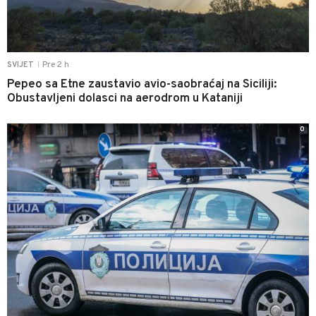
Pre 2 h
SVIJET
|
Pepeo sa Etne zaustavio avio-saobraćaj na Siciliji:
Obustavljeni dolasci na aerodrom u Kataniji
0