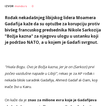
0
IZVOR
mondo.rs
Rođak nekadašnjeg libijskog lidera Moamera
Gadafija kaže da su optužbe za korupciju protiv
bivšeg francuskog predsednika Nikole Sarkozija
"Božja kazna" za njegovu ulogu u ustanku koji
je podržao NATO, a u kojem je Gadafi svrgnut.
"Hvala Bogu. Ovo je Božja kazna, jer je on (Sarkozi) prvi
počeo vazdušne napade u Libiji",
rekao je za AP rođak i
nekada bliski saradnik Gadafija, Ahmed Gadaf al-Dam, koji
inače živi u Kairu.
On kaže da je
znao za milione evra koje je Gadafijeva