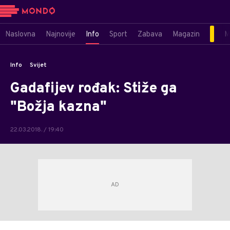
Naslovna
Najnovije
Info
Sport
Zabava
Magazin
M
Info
Svijet
Gadafijev rođak: Stiže ga
"Božja kazna"
22.03.2018. / 19:40