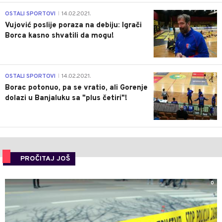
1
OSTALI SPORTOVI
14.02.2021.
|
Vujović poslije poraza na debiju: Igrači
Borca kasno shvatili da mogu!
3
OSTALI SPORTOVI
14.02.2021.
|
Borac potonuo, pa se vratio, ali Gorenje
dolazi u Banjaluku sa "plus četiri"!
PROČITAJ JOŠ
0