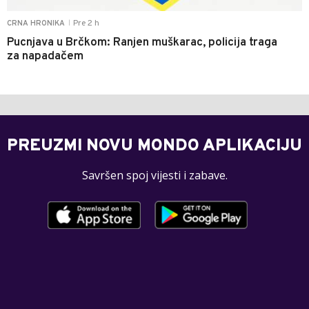
Pre 2 h
CRNA HRONIKA
|
Pucnjava u Brčkom: Ranjen muškarac, policija traga
za napadačem
PREUZMI NOVU MONDO APLIKACIJU
Savršen spoj vijesti i zabave.