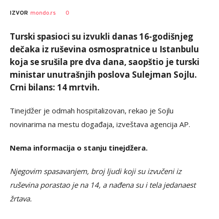
0
IZVOR
mondo.rs
Turski spasioci su izvukli danas 16-godišnjeg
dečaka iz ruševina osmospratnice u Istanbulu
koja se srušila pre dva dana, saopštio je turski
ministar unutrašnjih poslova Sulejman Sojlu.
Crni bilans: 14 mrtvih.
Tinejdžer je odmah hospitalizovan, rekao je Sojlu
novinarima na mestu događaja, izveštava agencija AP.
Nema informacija o stanju tinejdžera.
Njegovim spasavanjem, broj ljudi koji su izvučeni iz
ruševina porastao je na 14, a nađena su i tela jedanaest
žrtava.