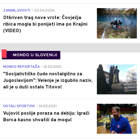
0
ZANIMLJIVOSTI
05.06.2026.
|
Otkriven trag nove vrste: Čovječja
ribica mogla bi ponijeti ime po Krajini
(VIDEO)
MONDO U SLOVENIJI
4
MONDO REPORTAŽA
16.02.2021.
|
"Socijalističko čudo nostalgično za
Jugoslavijom": Velenje je izgubilo naziv,
ali je u duši ostalo Titovo!
1
OSTALI SPORTOVI
14.02.2021.
|
Vujović poslije poraza na debiju: Igrači
Borca kasno shvatili da mogu!