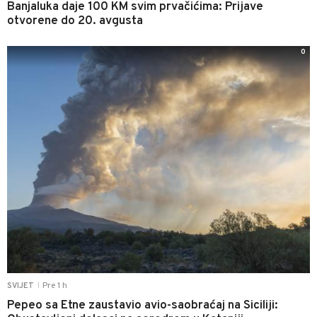
Banjaluka daje 100 KM svim prvačićima: Prijave
otvorene do 20. avgusta
0
Pre 1 h
SVIJET
|
Pepeo sa Etne zaustavio avio-saobraćaj na Siciliji: