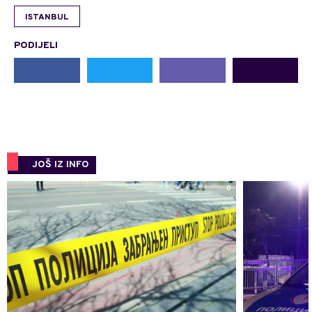
ISTANBUL
PODIJELI
JOŠ IZ INFO
0