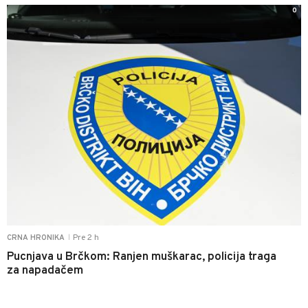
0
Pre 2 h
CRNA HRONIKA
|
Pucnjava u Brčkom: Ranjen muškarac, policija traga
za napadačem