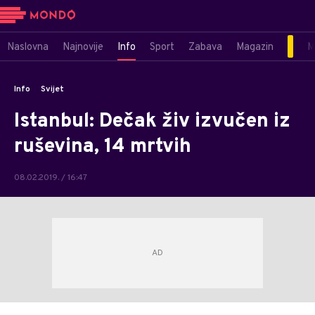
Naslovna
Najnovije
Info
Sport
Zabava
Magazin
M
Info
Svijet
Istanbul: Dečak živ izvučen iz
ruševina, 14 mrtvih
08.02.2019. / 16:47