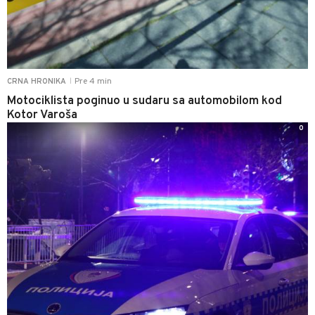
Pre 4 min
CRNA HRONIKA
|
Motociklista poginuo u sudaru sa automobilom kod
Kotor Varoša
0