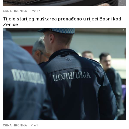
Pre 1 h
CRNA HRONIKA
|
Tijelo starijeg muškarca pronađeno u rijeci Bosni kod
Zenice
0
Pre 1 h
CRNA HRONIKA
|