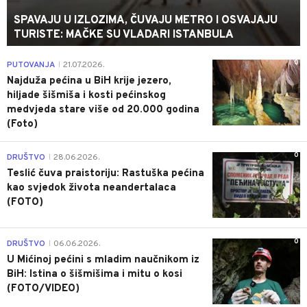
SPAVAJU U IZLOZIMA, ČUVAJU METRO I OSVAJAJU
TURISTE: MAČKE SU VLADARI ISTANBULA
0
PUTOVANJA
21.07.2026.
|
Najduža pećina u BiH krije jezero,
hiljade šišmiša i kosti pećinskog
medvjeda stare više od 20.000 godina
(Foto)
0
DRUŠTVO
28.06.2026.
|
Teslić čuva praistoriju: Rastuška pećina
kao svjedok života neandertalaca
(FOTO)
0
DRUŠTVO
06.06.2026.
|
U Mićinoj pećini s mladim naučnikom iz
BiH: Istina o šišmišima i mitu o kosi
(FOTO/VIDEO)