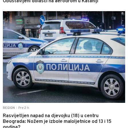
Obustavljeni dolasci na aerodrom u Kataniji
0
Pre 2 h
REGION
|
Rasvijetljen napad na djevojku (18) u centru
Beograda: Nožem je izbole maloljetnice od 13 i 15
godina?