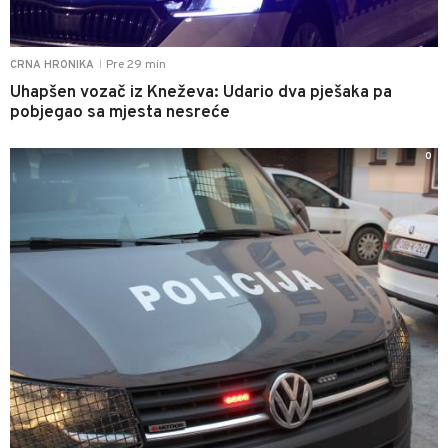
Pre 29 min
CRNA HRONIKA
|
Uhapšen vozač iz Kneževa: Udario dva pješaka pa
pobjegao sa mjesta nesreće
0