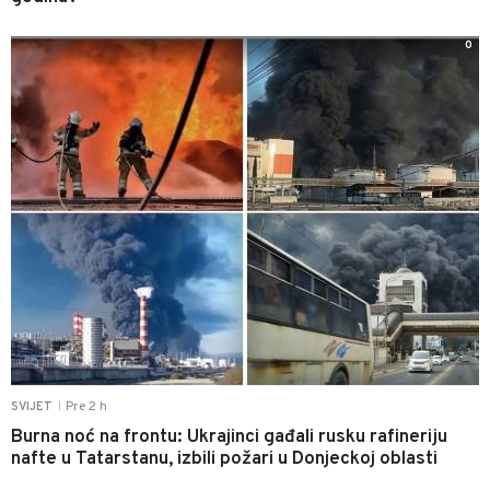
0
Pre 2 h
SVIJET
|
Burna noć na frontu: Ukrajinci gađali rusku rafineriju
nafte u Tatarstanu, izbili požari u Donjeckoj oblasti