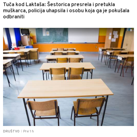
Tuča kod Laktaša: Šestorica presrela i pretukla
muškarca, policija uhapsila i osobu koja ga je pokušala
odbraniti
0
Pre 1 h
DRUŠTVO
|