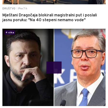
Pre 7 h
DRUŠTVO
|
Mještani Dragočaja blokirali magistralni put i poslali
jasnu poruku: "Na 40 stepeni nemamo vode"
1
4 slika