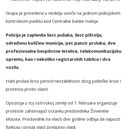
Grupa je privedena u nedelju uveče na jednom policijskom
kontrolnom punktu kod Centralne banke Haitija.
Policija je zaplenila šest pušaka, šest pištolja,
određenu količinu municije, pet pancir prsluka, dve
profesionalne bespilotne letelice, telekomunikacijsku
opremu, kao i nekoliko registarskih tablica i dva
vozila.
Haiti prolazi kroz period nestabilnosti zbog političke krize i
protesta protiv vlasti.
Opozicija u toj ostrvskoj zemlji od 7. februara organizuje
proteste zahtevajući ostavku predsednika Žovenela
Moizea. Predsednik na vlasti dve godine odbija da napusti
funkciju i preda vlast prelaznoj vladi.