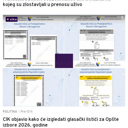
kojeg su zlostavljali u prenosu uživo
0
4 slika
Pre 13 h
POLITIKA
|
CIK objavio kako će izgledati glasački listići za Opšte
izbore 2026. godine