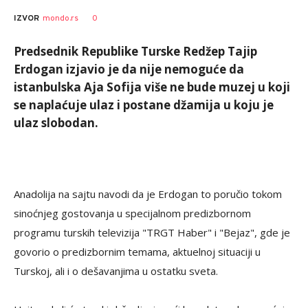
0
IZVOR
mondo.rs
Predsednik Republike Turske Redžep Tajip
Erdogan izjavio je da nije nemoguće da
istanbulska Aja Sofija više ne bude muzej u koji
se naplaćuje ulaz i postane džamija u koju je
ulaz slobodan.
Anadolija na sajtu navodi da je Erdogan to poručio tokom
sinoćnjeg gostovanja u specijalnom predizbornom
programu turskih televizija "TRGT Haber" i "Bejaz", gde je
govorio o predizbornim temama, aktuelnoj situaciji u
Turskoj, ali i o dešavanjima u ostatku sveta.