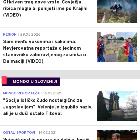
Otkriven trag nove vrste: Čovječja
ribica mogla bi ponijeti ime po Krajini
(VIDEO)
0
REGION
29.05.2026.
|
Sam među vukovima i šakalima:
Nevjerovatna reportaža o jedinom
stanovniku zaboravljenog zaseoka u
Dalmaciji (VIDEO)
MONDO U SLOVENIJI
4
MONDO REPORTAŽA
16.02.2021.
|
"Socijalističko čudo nostalgično za
Jugoslavijom": Velenje je izgubilo naziv,
ali je u duši ostalo Titovo!
1
OSTALI SPORTOVI
14.02.2021.
|