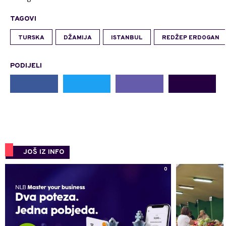
TAGOVI
TURSKA
DŽAMIJA
ISTANBUL
REDŽEP ERDOGAN
PODIJELI
JOŠ IZ INFO
0