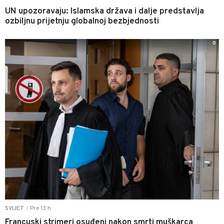
UN upozoravaju: Islamska država i dalje predstavlja
ozbiljnu prijetnju globalnoj bezbjednosti
0
Pre 13 h
SVIJET
|
Francuski strimeri osuđeni nakon smrti muškarca