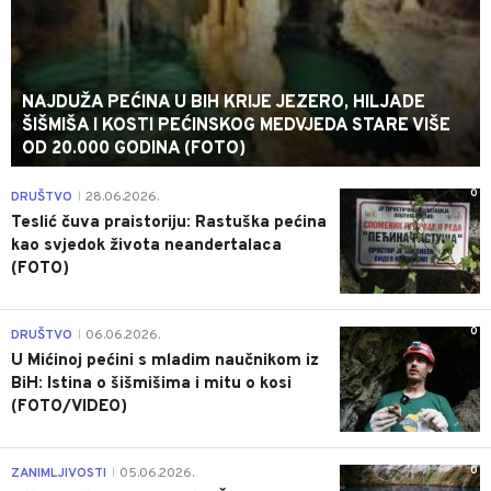
NAJDUŽA PEĆINA U BIH KRIJE JEZERO, HILJADE
ŠIŠMIŠA I KOSTI PEĆINSKOG MEDVJEDA STARE VIŠE
OD 20.000 GODINA (FOTO)
0
DRUŠTVO
28.06.2026.
|
Teslić čuva praistoriju: Rastuška pećina
kao svjedok života neandertalaca
(FOTO)
0
DRUŠTVO
06.06.2026.
|
U Mićinoj pećini s mladim naučnikom iz
BiH: Istina o šišmišima i mitu o kosi
(FOTO/VIDEO)
0
ZANIMLJIVOSTI
05.06.2026.
|