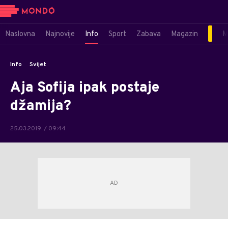
Naslovna
Najnovije
Info
Sport
Zabava
Magazin
M
Info
Svijet
Aja Sofija ipak postaje
džamija?
25.03.2019. / 09:44