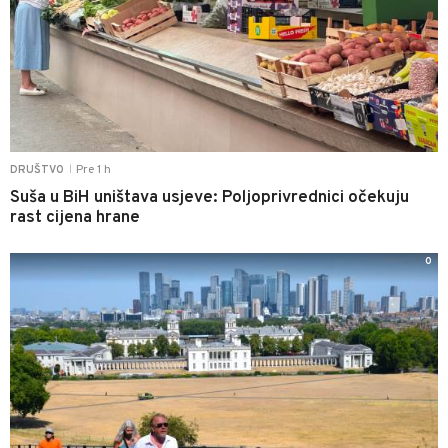
Pre 1 h
DRUŠTVO
|
Suša u BiH uništava usjeve: Poljoprivrednici očekuju
rast cijena hrane
0