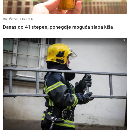
Pre 3 h
DRUŠTVO
|
Danas do 41 stepen, ponegdje moguća slaba kiša
0