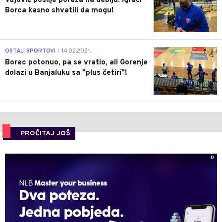
Vujović poslije poraza na debiju: Igrači
Borca kasno shvatili da mogu!
3
OSTALI SPORTOVI
14.02.2021.
|
Borac potonuo, pa se vratio, ali Gorenje
dolazi u Banjaluku sa "plus četiri"!
PROČITAJ JOŠ
0