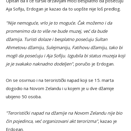
Upitan da li će turski državljani moći besplatno da posećuju
Aja Sofiju, Erdogan je kazao da to uopšte nije loš predlog.
"Nije nemoguće, vrlo je to moguće. Čak možemo i da
promenimo da to više ne bude muzej, već da bude
džamija. Turisti dolaze i besplatno posećuju Sultan
Ahmetovu džamiju, Sulejmaniju, Fatihovu džamiju, tako bi
mogli da posećuju i Aja Sofiju. Izgubila bi status muzeja koji
je je svakako naknadno dodeljen",
poručio je Erdogan.
On se osvrnuo i na teroristički napad koji se 15. marta
dogodio na Novom Zelandu i u kojem je u dve džamije
ubijeno 50 osoba.
"Teroristički napad na džamije na Novom Zelandu nije bio
čin pojedinca, već organizovani akt terorizma"
, kazao je
Erdogan.