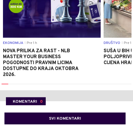
EKONOMIJA
Pre 1 h
DRUŠTVO
Pre 1 
|
|
NOVA PRILIKA ZA RAST - NLB
SUŠA U BIH 
MASTER YOUR BUSINESS
POLJOPRIVR
POGODNOSTI PRAVNIM LICIMA
CIJENA HRA
DOSTUPNE DO KRAJA OKTOBRA
2026.
KOMENTARI
0
SVI KOMENTARI