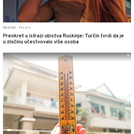
Pre 2 h
REGION
|
Preokret u istrazi ubistva Ruskinje: Turčin tvrdi da je
u zločinu učestvovalo više osoba
0