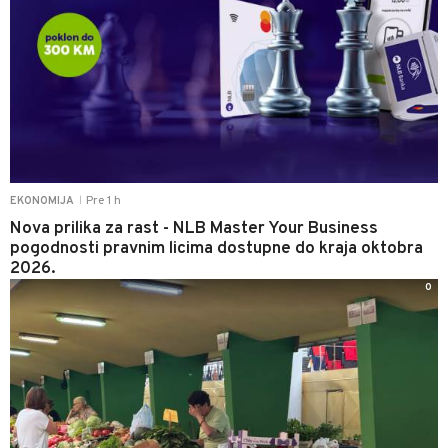
Pre 1 h
EKONOMIJA
|
Nova prilika za rast - NLB Master Your Business
pogodnosti pravnim licima dostupne do kraja oktobra
2026.
0