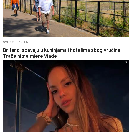
Pre 1 h
SVIJET
|
Britanci spavaju u kuhinjama i hotelima zbog vrućina:
Traže hitne mjere Vlade
0