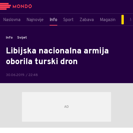
Naslovna
Najnovije
Info
Sport
Zabava
Magazin
M
Info
Svijet
Libijska nacionalna armija
oborila turski dron
30.06.2019. / 22:48