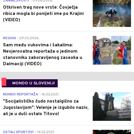
ZANIMLJIVOSTI
05.06.2026.
|
Otkriven trag nove vrste: Čovječja
ribica mogla bi ponijeti ime po Krajini
(VIDEO)
0
REGION
29.05.2026.
|
Sam među vukovima i šakalima:
Nevjerovatna reportaža o jedinom
stanovniku zaboravljenog zaseoka u
Dalmaciji (VIDEO)
MONDO U SLOVENIJI
4
MONDO REPORTAŽA
16.02.2021.
|
"Socijalističko čudo nostalgično za
Jugoslavijom": Velenje je izgubilo naziv,
ali je u duši ostalo Titovo!
1
OSTALI SPORTOVI
14.02.2021.
|