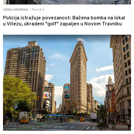
Pre 13 h
CRNA HRONIKA
|
Policija istražuje povezanost: Bačena bomba na lokal
u Vitezu, ukradeni "golf" zapaljen u Novom Travniku
0