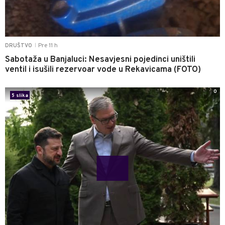
Pre 11 h
DRUŠTVO
|
Sabotaža u Banjaluci: Nesavjesni pojedinci uništili
ventil i isušili rezervoar vode u Rekavicama (FOTO)
0
5 slika