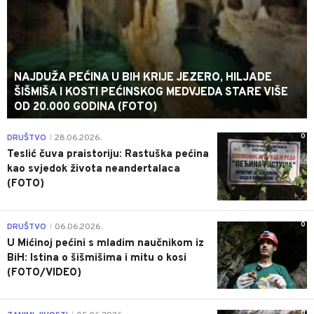
NAJDUŽA PEĆINA U BIH KRIJE JEZERO, HILJADE
ŠIŠMIŠA I KOSTI PEĆINSKOG MEDVJEDA STARE VIŠE
OD 20.000 GODINA (FOTO)
0
DRUŠTVO
28.06.2026.
|
Teslić čuva praistoriju: Rastuška pećina
kao svjedok života neandertalaca
(FOTO)
0
DRUŠTVO
06.06.2026.
|
U Mićinoj pećini s mladim naučnikom iz
BiH: Istina o šišmišima i mitu o kosi
(FOTO/VIDEO)
0