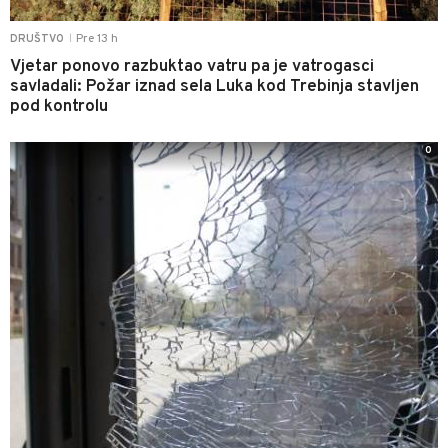
Pre 13 h
DRUŠTVO
|
Vjetar ponovo razbuktao vatru pa je vatrogasci
savladali: Požar iznad sela Luka kod Trebinja stavljen
pod kontrolu
0