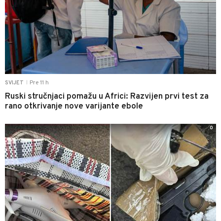
Pre 11 h
SVIJET
|
Ruski stručnjaci pomažu u Africi: Razvijen prvi test za
rano otkrivanje nove varijante ebole
0