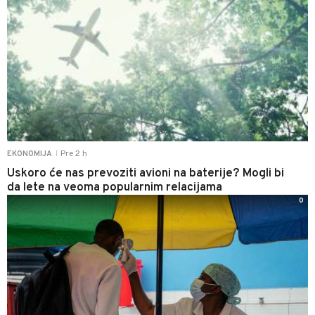
Pre 2 h
EKONOMIJA
|
Uskoro će nas prevoziti avioni na baterije? Mogli bi
da lete na veoma popularnim relacijama
0