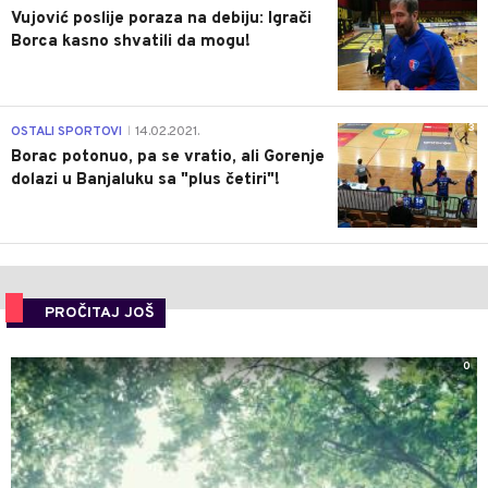
Vujović poslije poraza na debiju: Igrači
Borca kasno shvatili da mogu!
3
OSTALI SPORTOVI
14.02.2021.
|
Borac potonuo, pa se vratio, ali Gorenje
dolazi u Banjaluku sa "plus četiri"!
PROČITAJ JOŠ
0