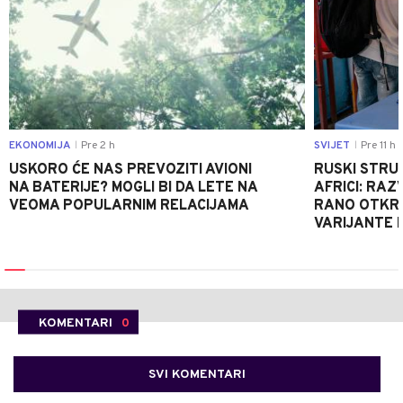
EKONOMIJA
Pre 2 h
SVIJET
Pre 11 h
|
|
USKORO ĆE NAS PREVOZITI AVIONI
RUSKI STRU
NA BATERIJE? MOGLI BI DA LETE NA
AFRICI: RAZ
VEOMA POPULARNIM RELACIJAMA
RANO OTKRI
VARIJANTE 
KOMENTARI
0
SVI KOMENTARI