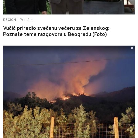
Pre 12 h
REGION
|
Vučić priredio svečanu večeru za Zelenskog:
Poznate teme razgovora u Beogradu (Foto)
0