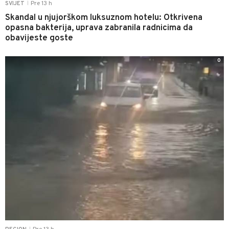
Pre 13 h
SVIJET
|
Skandal u njujorškom luksuznom hotelu: Otkrivena
opasna bakterija, uprava zabranila radnicima da
obavijeste goste
0