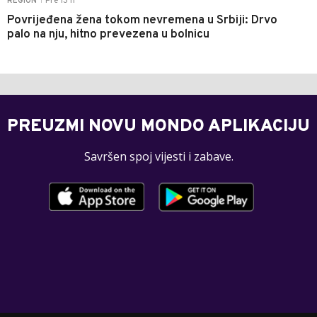
Pre 13 h
REGION
|
Povrijeđena žena tokom nevremena u Srbiji: Drvo
palo na nju, hitno prevezena u bolnicu
PREUZMI NOVU MONDO APLIKACIJU
Savršen spoj vijesti i zabave.