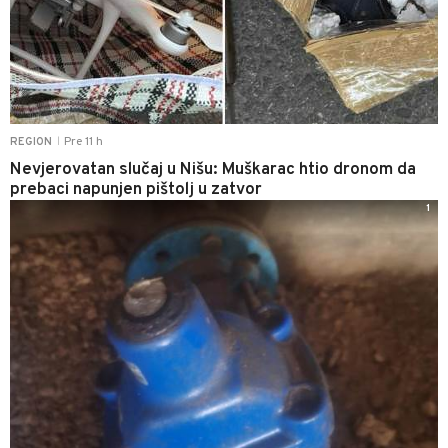
Pre 11 h
REGION
|
Nevjerovatan slučaj u Nišu: Muškarac htio dronom da
prebaci napunjen pištolj u zatvor
1