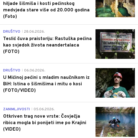
hiljade šišmiša i kosti pećinskog
medvjeda stare više od 20.000 godina
(Foto)
0
DRUŠTVO
28.06.2026.
|
Teslić čuva praistoriju: Rastuška pećina
kao svjedok života neandertalaca
(FOTO)
0
DRUŠTVO
06.06.2026.
|
U Mićinoj pećini s mladim naučnikom iz
BiH: Istina o šišmišima i mitu o kosi
(FOTO/VIDEO)
0
ZANIMLJIVOSTI
05.06.2026.
|
Otkriven trag nove vrste: Čovječja
ribica mogla bi ponijeti ime po Krajini
(VIDEO)