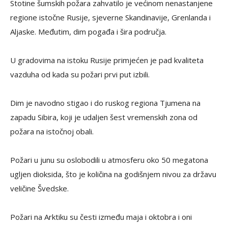
Stotine šumskih požara zahvatilo je većinom nenastanjene
regione istočne Rusije, sjeverne Skandinavije, Grenlanda i
Aljaske. Međutim, dim pogađa i šira područja.
U gradovima na istoku Rusije primjećen je pad kvaliteta
vazduha od kada su požari prvi put izbili.
Dim je navodno stigao i do ruskog regiona Tjumena na
zapadu Sibira, koji je udaljen šest vremenskih zona od
požara na istočnoj obali.
Požari u junu su oslobodili u atmosferu oko 50 megatona
ugljen dioksida, što je količina na godišnjem nivou za državu
veličine Švedske.
Požari na Arktiku su česti između maja i oktobra i oni