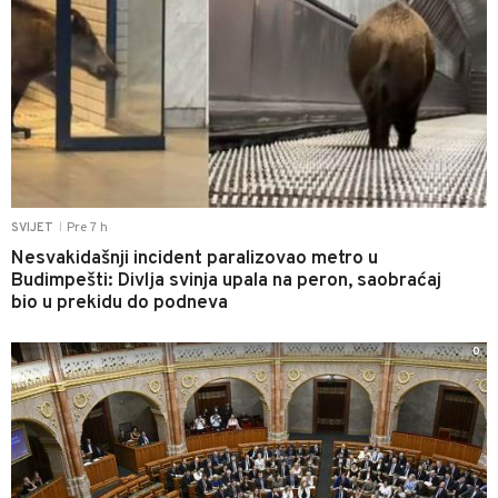
Pre 7 h
SVIJET
|
Nesvakidašnji incident paralizovao metro u
Budimpešti: Divlja svinja upala na peron, saobraćaj
bio u prekidu do podneva
0