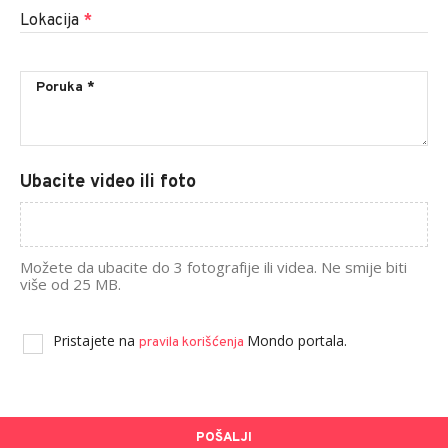
Lokacija
*
Ubacite video ili foto
Možete da ubacite do 3 fotografije ili videa. Ne smije biti
više od 25 MB.
Pristajete na
Mondo portala.
pravila korišćenja
POŠALJI