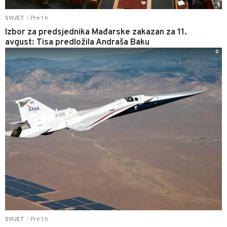
Pre 1 h
SVIJET
|
Izbor za predsjednika Mađarske zakazan za 11.
avgust: Tisa predložila Andraša Baku
0
Pre 1 h
SVIJET
|