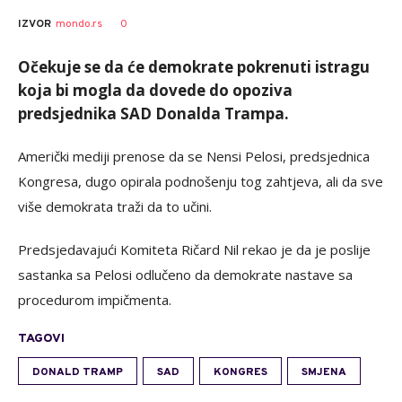
0
IZVOR
mondo.rs
Očekuje se da će demokrate pokrenuti istragu
koja bi mogla da dovede do opoziva
predsjednika SAD Donalda Trampa.
Američki mediji prenose da se Nensi Pelosi, predsjednica
Kongresa, dugo opirala podnošenju tog zahtjeva, ali da sve
više demokrata traži da to učini.
Predsjedavajući Komiteta Ričard Nil rekao je da je poslije
sastanka sa Pelosi odlučeno da demokrate nastave sa
procedurom impičmenta.
TAGOVI
DONALD TRAMP
SAD
KONGRES
SMJENA