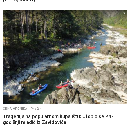
(FOTO/VIDEO)
0
Pre 2 h
CRNA HRONIKA
|
Tragedija na popularnom kupalištu: Utopio se 24-
godišnji mladić iz Zavidovića