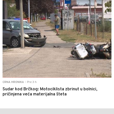
Pre 3 h
CRNA HRONIKA
|
Sudar kod Brčkog: Motociklista zbrinut u bolnici,
pričinjena veća materijalna šteta