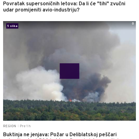
Povratak supersoničnih letova: Da li će "tihi" zvučni
udar promijeniti avio-industriju?
0
5 slika
Pre 1 h
REGION
|
Buktinja ne jenjava: Požar u Deliblatskoj peščari