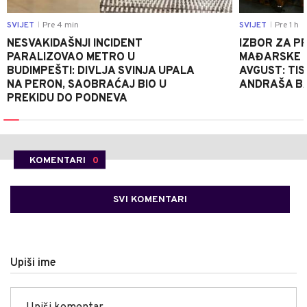
SVIJET
Pre 4 min
SVIJET
Pre 1 h
|
|
NESVAKIDAŠNJI INCIDENT
IZBOR ZA P
PARALIZOVAO METRO U
MAĐARSKE Z
BUDIMPEŠTI: DIVLJA SVINJA UPALA
AVGUST: TI
NA PERON, SAOBRAĆAJ BIO U
ANDRAŠA B
PREKIDU DO PODNEVA
KOMENTARI
0
SVI KOMENTARI
Upiši ime