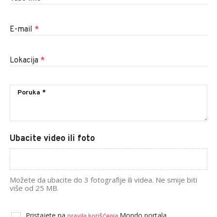
E-mail
*
Lokacija
*
Ubacite video ili foto
Možete da ubacite do 3 fotografije ili videa. Ne smije biti
više od 25 MB.
Pristajete na
Mondo portala.
pravila korišćenja