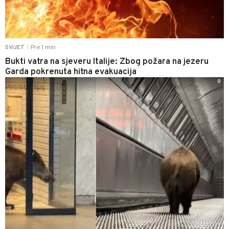
Pre 1 min
SVIJET
|
Bukti vatra na sjeveru Italije: Zbog požara na jezeru
Garda pokrenuta hitna evakuacija
0