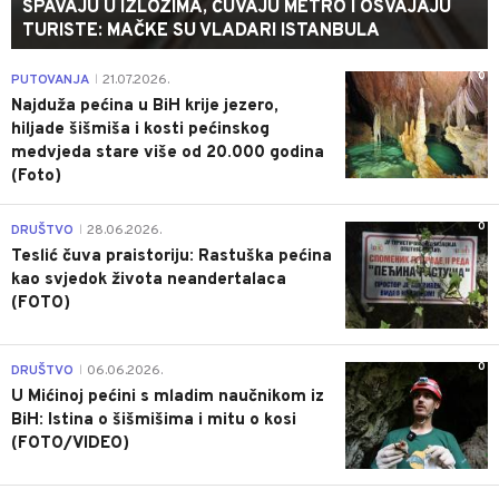
SPAVAJU U IZLOZIMA, ČUVAJU METRO I OSVAJAJU
TURISTE: MAČKE SU VLADARI ISTANBULA
0
PUTOVANJA
21.07.2026.
|
Najduža pećina u BiH krije jezero,
hiljade šišmiša i kosti pećinskog
medvjeda stare više od 20.000 godina
(Foto)
0
DRUŠTVO
28.06.2026.
|
Teslić čuva praistoriju: Rastuška pećina
kao svjedok života neandertalaca
(FOTO)
0
DRUŠTVO
06.06.2026.
|
U Mićinoj pećini s mladim naučnikom iz
BiH: Istina o šišmišima i mitu o kosi
(FOTO/VIDEO)