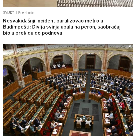
Pre 4 min
SVIJET
|
Nesvakidašnji incident paralizovao metro u
Budimpešti: Divlja svinja upala na peron, saobraćaj
bio u prekidu do podneva
0