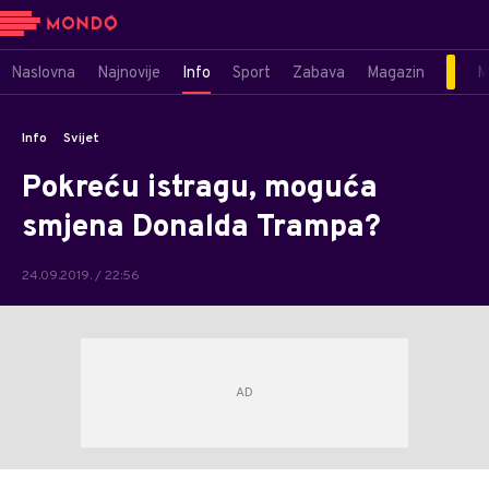
Naslovna
Najnovije
Info
Sport
Zabava
Magazin
M
Info
Svijet
Pokreću istragu, moguća
smjena Donalda Trampa?
24.09.2019. / 22:56