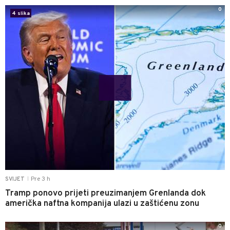
0
4 slika
Pre 3 h
SVIJET
|
Tramp ponovo prijeti preuzimanjem Grenlanda dok
američka naftna kompanija ulazi u zaštićenu zonu
0