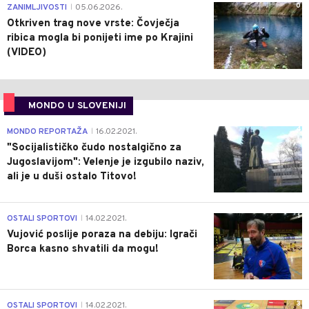
0
ZANIMLJIVOSTI
05.06.2026.
|
Otkriven trag nove vrste: Čovječja
ribica mogla bi ponijeti ime po Krajini
(VIDEO)
MONDO U SLOVENIJI
4
MONDO REPORTAŽA
16.02.2021.
|
"Socijalističko čudo nostalgično za
Jugoslavijom": Velenje je izgubilo naziv,
ali je u duši ostalo Titovo!
1
OSTALI SPORTOVI
14.02.2021.
|
Vujović poslije poraza na debiju: Igrači
Borca kasno shvatili da mogu!
3
OSTALI SPORTOVI
14.02.2021.
|