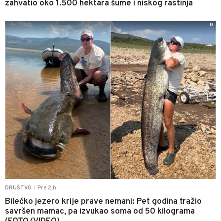
zahvatio oko 1.500 hektara šume i niskog rastinja
0
Pre 2 h
DRUŠTVO
|
Bilećko jezero krije prave nemani: Pet godina tražio
savršen mamac, pa izvukao soma od 50 kilograma