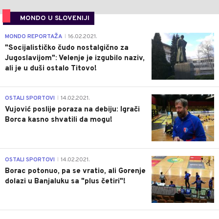
MONDO U SLOVENIJI
4
MONDO REPORTAŽA
16.02.2021.
|
"Socijalističko čudo nostalgično za
Jugoslavijom": Velenje je izgubilo naziv,
ali je u duši ostalo Titovo!
1
OSTALI SPORTOVI
14.02.2021.
|
Vujović poslije poraza na debiju: Igrači
Borca kasno shvatili da mogu!
3
OSTALI SPORTOVI
14.02.2021.
|
Borac potonuo, pa se vratio, ali Gorenje
dolazi u Banjaluku sa "plus četiri"!