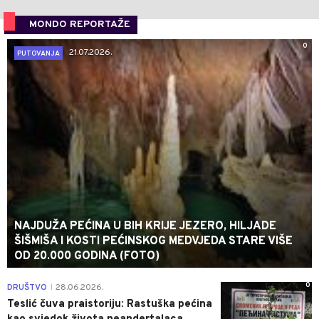
MONDO REPORTAŽE
0
21.07.2026.
PUTOVANJA
NAJDUŽA PEĆINA U BIH KRIJE JEZERO, HILJADE
ŠIŠMIŠA I KOSTI PEĆINSKOG MEDVJEDA STARE VIŠE
OD 20.000 GODINA (FOTO)
0
DRUŠTVO
28.06.2026.
|
Teslić čuva praistoriju: Rastuška pećina