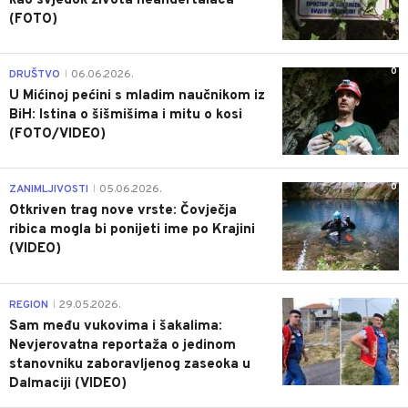
kao svjedok života neandertalaca
(FOTO)
0
DRUŠTVO
06.06.2026.
|
U Mićinoj pećini s mladim naučnikom iz
BiH: Istina o šišmišima i mitu o kosi
(FOTO/VIDEO)
0
ZANIMLJIVOSTI
05.06.2026.
|
Otkriven trag nove vrste: Čovječja
ribica mogla bi ponijeti ime po Krajini
(VIDEO)
0
REGION
29.05.2026.
|
Sam među vukovima i šakalima:
Nevjerovatna reportaža o jedinom
stanovniku zaboravljenog zaseoka u
Dalmaciji (VIDEO)