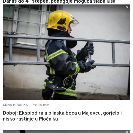
Danas do 41 stepen, ponegdje moguća slaba kiša
0
Pre 36 min
CRNA HRONIKA
|
Doboj: Eksplodirala plinska boca u Majevcu, gorjelo i
nisko rastinje u Pločniku
0