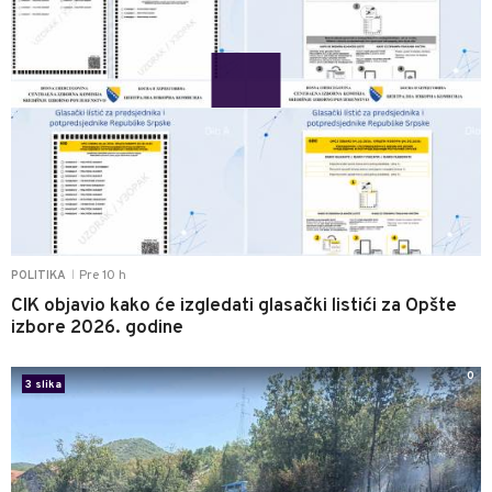
Pre 10 h
POLITIKA
|
CIK objavio kako će izgledati glasački listići za Opšte
izbore 2026. godine
0
3 slika