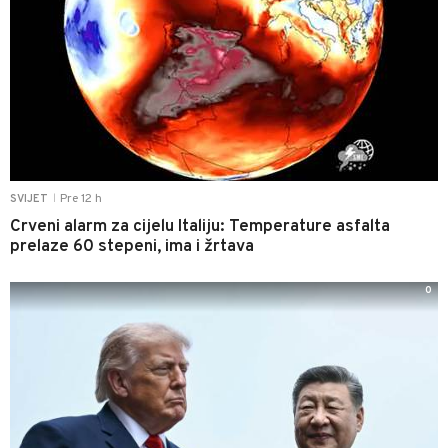
Pre 12 h
SVIJET
|
Crveni alarm za cijelu Italiju: Temperature asfalta
prelaze 60 stepeni, ima i žrtava
0