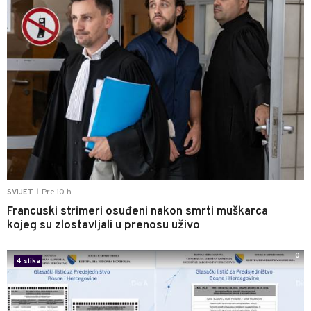
Pre 10 h
SVIJET
|
Francuski strimeri osuđeni nakon smrti muškarca
kojeg su zlostavljali u prenosu uživo
0
4 slika