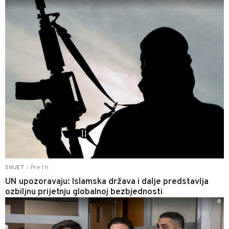
Pre 1 h
SVIJET
|
UN upozoravaju: Islamska država i dalje predstavlja
ozbiljnu prijetnju globalnoj bezbjednosti
0