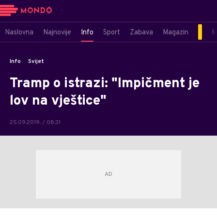
Naslovna
Najnovije
Info
Sport
Zabava
Magazin
M
Info
Svijet
Tramp o istrazi: "Impičment je
lov na vještice"
25.09.2019. / 08:31