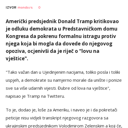
0
IZVOR
mondo.rs
Američki predsjednik Donald Tramp kritikovao
je odluku demokrata u Predstavničkom domu
Kongresa da pokrenu formalnu istragu protiv
njega koja bi mogla da dovede do njegovog
opoziva, ocjenivši da je riječ o "lovu na
vještice".
"Tako važan dan u Ujedinjenim nacijama, toliko posla i toliki
uspjeh, a demokrate su namjerno morale da unište i ponize
sve sa više udarnih vijesti. Đubre od lova na vještice",
napisao je Tramp na Twitteru.
To je, dodao je, loše za Ameriku, i naveo je i da pokretači
peticije nisu vidjeli transkript njegovog razgovora sa
ukrajinskim predsjednikom Volodimirom Zelenskim a koji će,