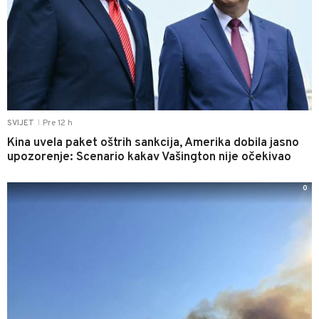
Pre 12 h
SVIJET
|
Kina uvela paket oštrih sankcija, Amerika dobila jasno
upozorenje: Scenario kakav Vašington nije očekivao
0