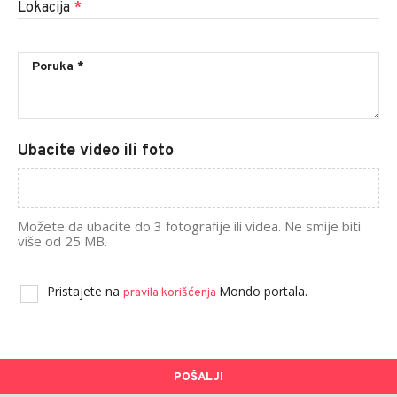
Lokacija
*
Ubacite video ili foto
Možete da ubacite do 3 fotografije ili videa. Ne smije biti
više od 25 MB.
Pristajete na
Mondo portala.
pravila korišćenja
POŠALJI