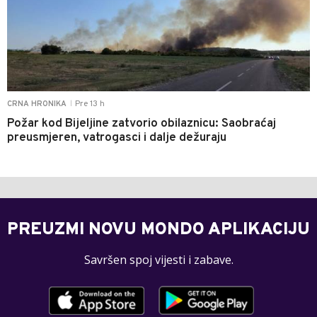
Pre 13 h
CRNA HRONIKA
|
Požar kod Bijeljine zatvorio obilaznicu: Saobraćaj
preusmjeren, vatrogasci i dalje dežuraju
PREUZMI NOVU MONDO APLIKACIJU
Savršen spoj vijesti i zabave.