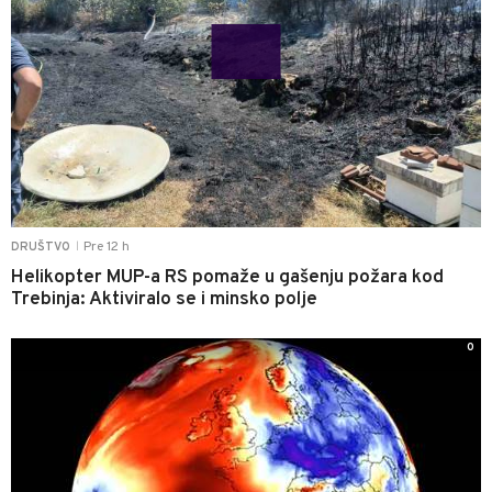
Pre 12 h
DRUŠTVO
|
Helikopter MUP-a RS pomaže u gašenju požara kod
Trebinja: Aktiviralo se i minsko polje
0