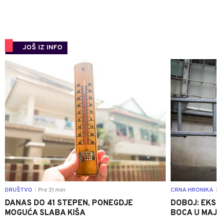
JOŠ IZ INFO
0
DRUŠTVO
Pre 31 min
CRNA HRONIKA
|
|
DANAS DO 41 STEPEN, PONEGDJE
DOBOJ: EKS
MOGUĆA SLABA KIŠA
BOCA U MAJE