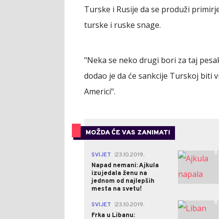
Turske i Rusije da se produži primirje
turske i ruske snage.
"Neka se neko drugi bori za taj pesak
dodao je da će sankcije Turskoj biti 
Americi".
MOŽDA ĆE VAS ZANIMATI
0
SVIJET
23.10.2019.
|
Napad nemani: Ajkula
izujedala ženu na
jednom od najlepših
mesta na svetu!
0
SVIJET
23.10.2019.
|
Frka u Libanu: