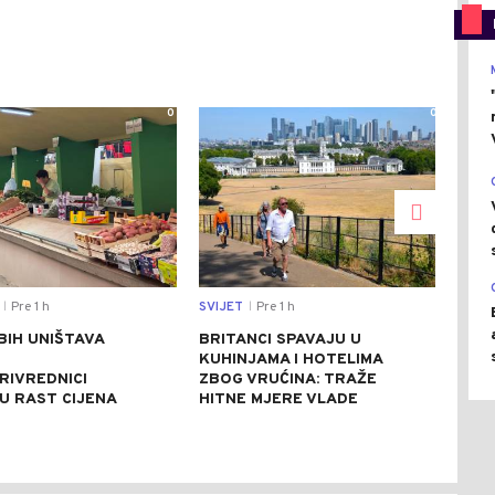
0
0
Pre 1 h
SVIJET
Pre 1 h
REGI
|
|
BIH UNIŠTAVA
BRITANCI SPAVAJU U
PRE
KUHINJAMA I HOTELIMA
UBI
RIVREDNICI
ZBOG VRUĆINA: TRAŽE
TUR
U RAST CIJENA
HITNE MJERE VLADE
ZLO
VIŠ