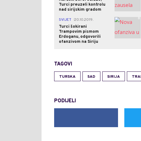
Turci preuzeli kontrolu
nad sirijskim gradom
0
SVIJET
20.10.2019.
|
Turci šokirani
Trampovim pismom
Erdoganu, odgovorili
ofanzivom na Siriju
TAGOVI
TURSKA
SAD
SIRIJA
TRA
PODIJELI