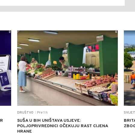
0
0
Pre 1 h
DRUŠTVO
SVIJE
|
UR
SUŠA U BIH UNIŠTAVA USJEVE:
BRIT
POLJOPRIVREDNICI OČEKUJU RAST CIJENA
ZBOG
HRANE