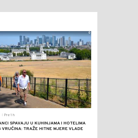
0
Pre 1 h
T
|
ANCI SPAVAJU U KUHINJAMA I HOTELIMA
 VRUĆINA: TRAŽE HITNE MJERE VLADE