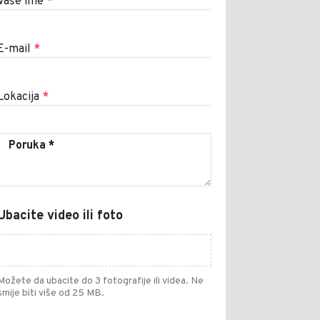
Vaše ime
*
E-mail
*
Lokacija
*
Ubacite video ili foto
Možete da ubacite do 3 fotografije ili videa. Ne
smije biti više od 25 MB.