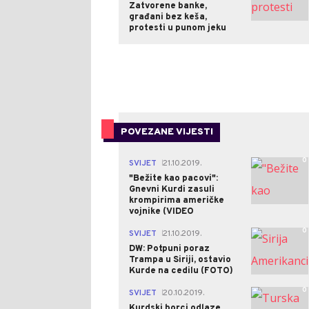
Zatvorene banke,
građani bez keša,
protesti u punom jeku
POVEZANE VIJESTI
0
SVIJET
21.10.2019.
|
"Bežite kao pacovi":
Gnevni Kurdi zasuli
krompirima američke
vojnike (VIDEO
0
SVIJET
21.10.2019.
|
DW: Potpuni poraz
Trampa u Siriji, ostavio
Kurde na cedilu (FOTO)
0
SVIJET
20.10.2019.
|
Kurdski borci odlaze,