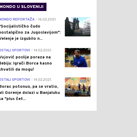
MONDO U SLOVENIJI
4
MONDO REPORTAŽA
16.02.2021.
|
"Socijalističko čudo
0
0
nostalgično za Jugoslavijom":
Velenje je izgubilo n...
1
OSTALI SPORTOVI
14.02.2021.
|
Vujović poslije poraza na
debiju: Igrači Borca kasno
shvatili da mogu!
3
OSTALI SPORTOVI
14.02.2021.
|
ON
Pre 2 h
DRUŠTVO
Pre 3 h
|
|
Borac potonuo, pa se vratio,
ali Gorenje dolazi u Banjaluku
OKRET U ISTRAZI
DANAS DO 41 STEPEN,
sa "plus čet...
STVA RUSKINJE:
PONEGDJE MOGUĆA
ČIN TVRDI DA JE U
SLABA KIŠA
ČINU UČESTVOVALO
E OSOBA