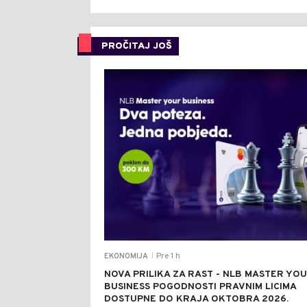
PROČITAJ JOŠ
Pre 1 h
EKONOMIJA
|
NOVA PRILIKA ZA RAST - NLB MASTER YO
BUSINESS POGODNOSTI PRAVNIM LICIMA
DOSTUPNE DO KRAJA OKTOBRA 2026.