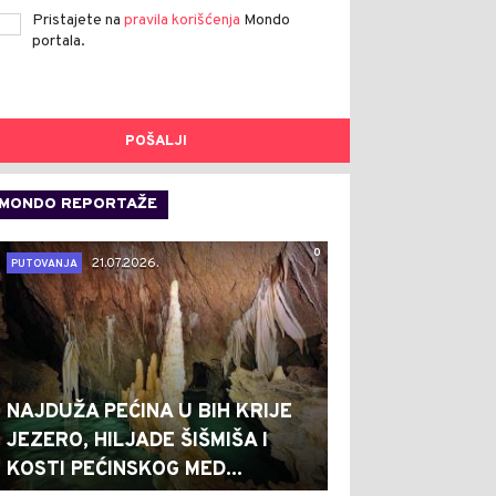
Pristajete na
pravila korišćenja
Mondo
portala.
POŠALJI
MONDO REPORTAŽE
0
21.07.2026.
PUTOVANJA
NAJDUŽA PEĆINA U BIH KRIJE
JEZERO, HILJADE ŠIŠMIŠA I
KOSTI PEĆINSKOG MED...