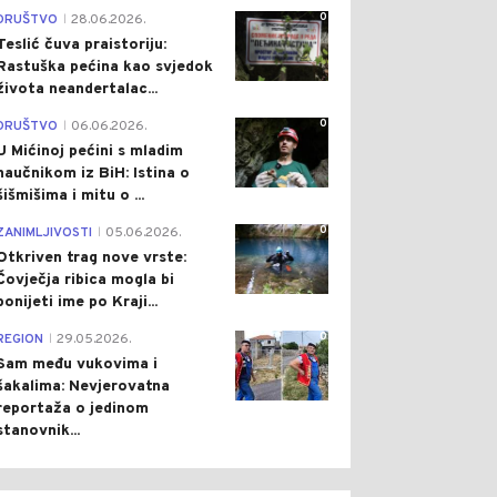
0
DRUŠTVO
28.06.2026.
|
Teslić čuva praistoriju:
Rastuška pećina kao svjedok
života neandertalac...
0
DRUŠTVO
06.06.2026.
|
U Mićinoj pećini s mladim
naučnikom iz BiH: Istina o
šišmišima i mitu o ...
0
ZANIMLJIVOSTI
05.06.2026.
|
Otkriven trag nove vrste:
Čovječja ribica mogla bi
ponijeti ime po Kraji...
0
REGION
29.05.2026.
|
Sam među vukovima i
šakalima: Nevjerovatna
reportaža o jedinom
stanovnik...