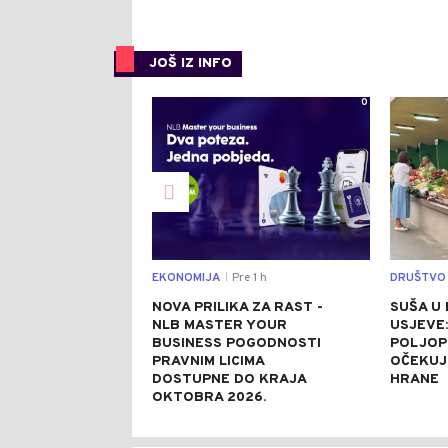
JOŠ IZ INFO
0
EKONOMIJA
Pre 1 h
DRUŠTVO
|
NOVA PRILIKA ZA RAST -
SUŠA U 
NLB MASTER YOUR
USJEVE:
BUSINESS POGODNOSTI
POLJOP
PRAVNIM LICIMA
OČEKUJ
DOSTUPNE DO KRAJA
HRANE
OKTOBRA 2026.