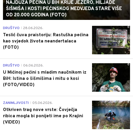
NAJDUŽA PEĆINA U BIH KRIJE JEZERO, HILJADE
ŠIŠMIŠA I KOSTI PEĆINSKOG MEDVJEDA STARE VIŠE
OD 20.000 GODINA (FOTO)
0
DRUŠTVO
28.06.2026.
|
Teslić čuva praistoriju: Rastuška pećina
kao svjedok života neandertalaca
(FOTO)
0
DRUŠTVO
06.06.2026.
|
U Mićinoj pećini s mladim naučnikom iz
BiH: Istina o šišmišima i mitu o kosi
(FOTO/VIDEO)
0
ZANIMLJIVOSTI
05.06.2026.
|
Otkriven trag nove vrste: Čovječja
ribica mogla bi ponijeti ime po Krajini
(VIDEO)