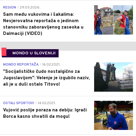
0
REGION
29.05.2026.
|
Sam među vukovima i šakalima:
Nevjerovatna reportaža o jedinom
stanovniku zaboravljenog zaseoka u
Dalmaciji (VIDEO)
MONDO U SLOVENIJI
4
MONDO REPORTAŽA
16.02.2021.
|
"Socijalističko čudo nostalgično za
Jugoslavijom": Velenje je izgubilo naziv,
ali je u duši ostalo Titovo!
1
OSTALI SPORTOVI
14.02.2021.
|
Vujović poslije poraza na debiju: Igrači
Borca kasno shvatili da mogu!