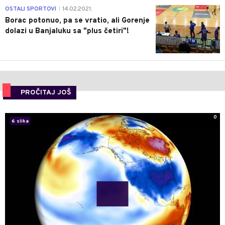
3
OSTALI SPORTOVI
14.02.2021.
|
Borac potonuo, pa se vratio, ali Gorenje
dolazi u Banjaluku sa "plus četiri"!
PROČITAJ JOŠ
0
6 slika