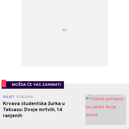
MOŽDA ĆE VAS ZANIMATI
0
SVIJET
27.10.2019.
|
Krvava studentska žurka u
Teksasu: Dvoje mrtvih, 14
ranjenih