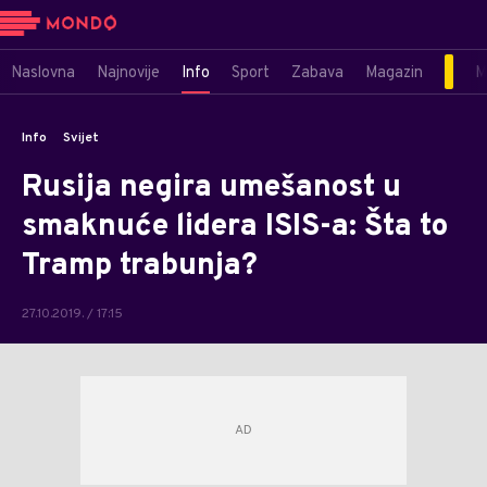
Naslovna
Najnovije
Info
Sport
Zabava
Magazin
M
Info
Svijet
Rusija negira umešanost u
smaknuće lidera ISIS-a: Šta to
Tramp trabunja?
27.10.2019. / 17:15