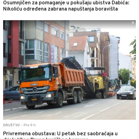
Osumnjičen za pomaganje u pokušaju ubistva Dabića:
Nikoliću određena zabrana napuštanja boravišta
0
Pre 9 h
DRUŠTVO
|
Privremena obustava: U petak bez saobraćaja u