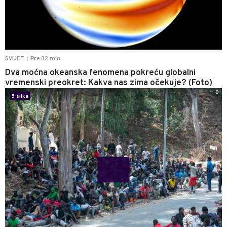
Pre 32 min
SVIJET
|
Dva moćna okeanska fenomena pokreću globalni
vremenski preokret: Kakva nas zima očekuje? (Foto)
0
5 slika