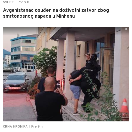
Pre 9 h
SVIJET
|
Avganistanac osuđen na doživotni zatvor zbog
smrtonosnog napada u Minhenu
0
Pre 9 h
CRNA HRONIKA
|