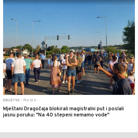
Pre 12 h
DRUŠTVO
|
Mještani Dragočaja blokirali magistralni put i poslali
jasnu poruku: "Na 40 stepeni nemamo vode"