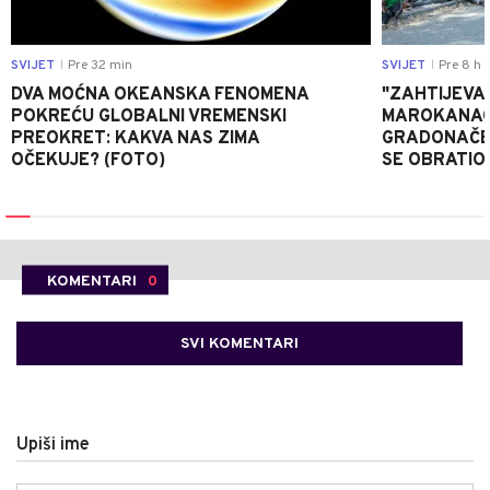
SVIJET
Pre 32 min
SVIJET
Pre 8 h
|
|
DVA MOĆNA OKEANSKA FENOMENA
"ZAHTIJEVA
POKREĆU GLOBALNI VREMENSKI
MAROKANACA
PREOKRET: KAKVA NAS ZIMA
GRADONAČE
OČEKUJE? (FOTO)
SE OBRATI
KOMENTARI
0
SVI KOMENTARI
Upiši ime