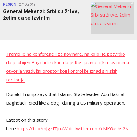
3
REGION
27.10.2019.
|
General Mekenzi: Srbi su žrtve,
želim da se izvinim
Tramp je na konferenciji za novinare, na kojoj je potvrdio
da je ubijen Bagdadi rekao da je Rusija američkim avionima
otvorila vazdušni prostor koji kontroliše iznad sirijskih
teritorija.
Donald Trump says that Islamic State leader Abu Bakr al
Baghdadi "died like a dog" during a US military operation.
Latest on this story
here:
https://t.co/mJgzITjnaW
pic.twitter.com/xMK6ushs2K