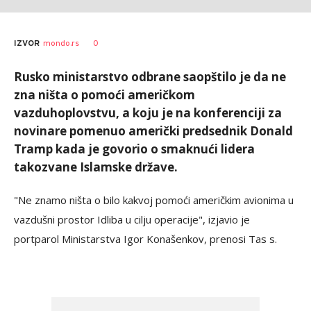
AUTOR
Tanjug
0
IZVOR
mondo.rs
Rusko ministarstvo odbrane saopštilo je da ne
zna ništa o pomoći američkom
vazduhoplovstvu, a koju je na konferenciji za
novinare pomenuo američki predsednik Donald
Tramp kada je govorio o smaknući lidera
takozvane Islamske države.
"Ne znamo ništa o bilo kakvoj pomoći američkim avionima u
vazdušni prostor Idliba u cilju operacije", izjavio je
portparol Ministarstva Igor Konašenkov, prenosi Tas s.