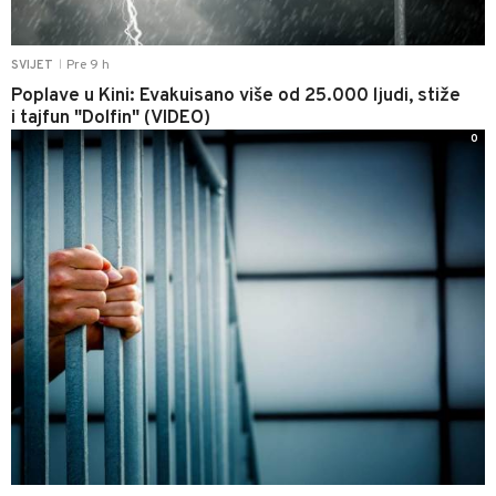
Pre 9 h
SVIJET
|
Poplave u Kini: Evakuisano više od 25.000 ljudi, stiže
i tajfun "Dolfin" (VIDEO)
0