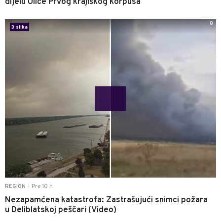
dijelu Ulice Prvog krajiškog korpusa
0
3 slika
Pre 10 h
REGION
|
Nezapamćena katastrofa: Zastrašujući snimci požara
u Deliblatskoj peščari (Video)