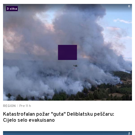
0
3 slika
Pre 11 h
REGION
|
Katastrofalan požar "guta" Deliblatsku peščaru:
Cijelo selo evakuisano
2