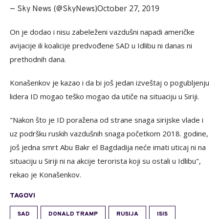
October 27, 2019
— Sky News (@SkyNews)
On je dodao i nisu zabeleženi vazdušni napadi američke
avijacije ili koalicije predvođene SAD u Idlibu ni danas ni
prethodnih dana.
Konašenkov je kazao i da bi još jedan izveštaj o pogubljenju
lidera ID mogao teško mogao da utiče na situaciju u Siriji.
"Nakon što je ID poražena od strane snaga sirijske vlade i
uz podršku ruskih vazdušnih snaga početkom 2018. godine,
još jedna smrt Abu Bakr el Bagdadija neće imati uticaj ni na
situaciju u Siriji ni na akcije terorista koji su ostali u Idlibu",
rekao je Konašenkov.
TAGOVI
SAD
DONALD TRAMP
RUSIJA
ISIS