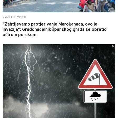
Pre 8 h
SVIJET
|
"Zahtijevamo protjerivanje Marokanaca, ovo je
invazija": Gradonačelnik španskog grada se obratio
oštrom porukom
0