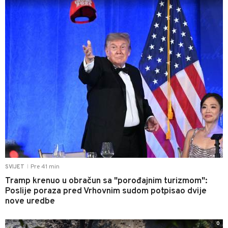
Pre 41 min
SVIJET
|
Tramp krenuo u obračun sa "porođajnim turizmom":
Poslije poraza pred Vrhovnim sudom potpisao dvije
nove uredbe
0