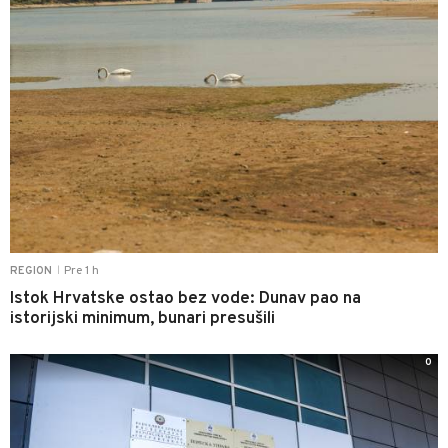
Pre 1 h
REGION
|
Istok Hrvatske ostao bez vode: Dunav pao na
istorijski minimum, bunari presušili
0