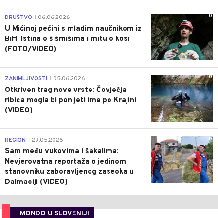
0
DRUŠTVO
06.06.2026.
|
U Mićinoj pećini s mladim naučnikom iz
BiH: Istina o šišmišima i mitu o kosi
(FOTO/VIDEO)
0
ZANIMLJIVOSTI
05.06.2026.
|
Otkriven trag nove vrste: Čovječja
ribica mogla bi ponijeti ime po Krajini
(VIDEO)
0
REGION
29.05.2026.
|
Sam među vukovima i šakalima:
Nevjerovatna reportaža o jedinom
stanovniku zaboravljenog zaseoka u
Dalmaciji (VIDEO)
MONDO U SLOVENIJI