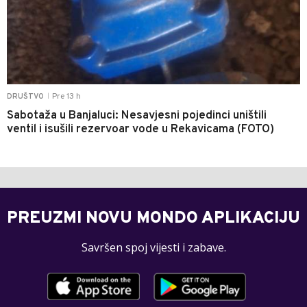
Pre 13 h
DRUŠTVO
|
Sabotaža u Banjaluci: Nesavjesni pojedinci uništili
ventil i isušili rezervoar vode u Rekavicama (FOTO)
PREUZMI NOVU MONDO APLIKACIJU
Savršen spoj vijesti i zabave.