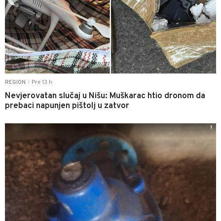
Pre 13 h
REGION
|
Nevjerovatan slučaj u Nišu: Muškarac htio dronom da
prebaci napunjen pištolj u zatvor
1