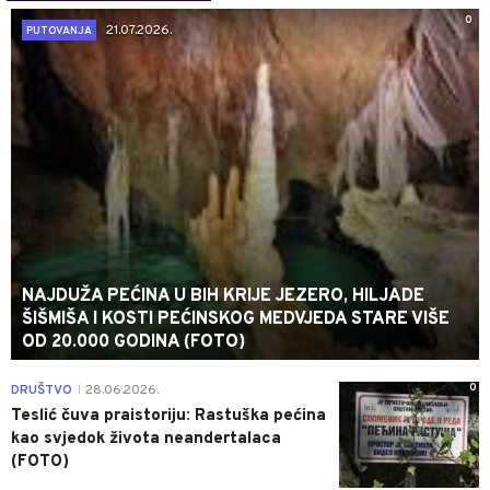
0
21.07.2026.
PUTOVANJA
NAJDUŽA PEĆINA U BIH KRIJE JEZERO, HILJADE
ŠIŠMIŠA I KOSTI PEĆINSKOG MEDVJEDA STARE VIŠE
OD 20.000 GODINA (FOTO)
0
DRUŠTVO
28.06.2026.
|
Teslić čuva praistoriju: Rastuška pećina
kao svjedok života neandertalaca
(FOTO)