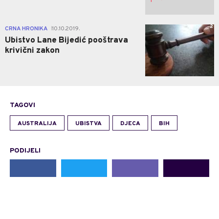
2
CRNA HRONIKA
10.10.2019.
|
Ubistvo Lane Bijedić pooštrava
krivični zakon
TAGOVI
AUSTRALIJA
UBISTVA
DJECA
BIH
PODIJELI