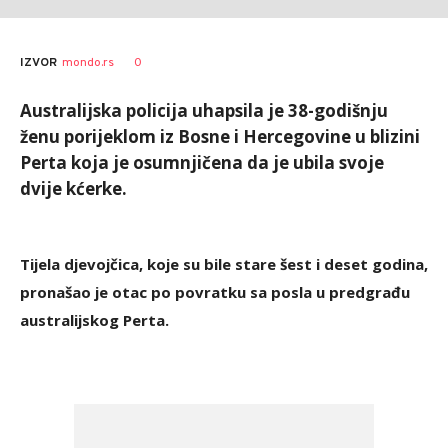
AUTOR
Tanjug
0
IZVOR
mondo.rs
Australijska policija uhapsila je 38-godišnju
ženu porijeklom iz Bosne i Hercegovine u blizini
Perta koja je osumnjičena da je ubila svoje
dvije kćerke.
Tijela djevojčica, koje su bile stare šest i deset godina,
pronašao je otac po povratku sa posla u predgrađu
australijskog Perta.