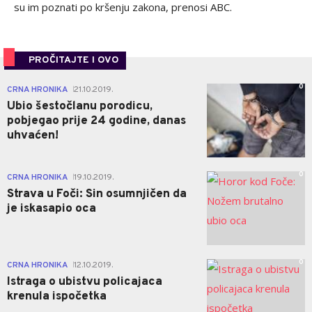
su im poznati po kršenju zakona, prenosi ABC.
PROČITAJTE I OVO
0
CRNA HRONIKA
21.10.2019.
|
Ubio šestočlanu porodicu,
pobjegao prije 24 godine, danas
uhvaćen!
0
CRNA HRONIKA
19.10.2019.
|
Strava u Foči: Sin osumnjičen da
je iskasapio oca
0
CRNA HRONIKA
12.10.2019.
|
Istraga o ubistvu policajaca
krenula ispočetka