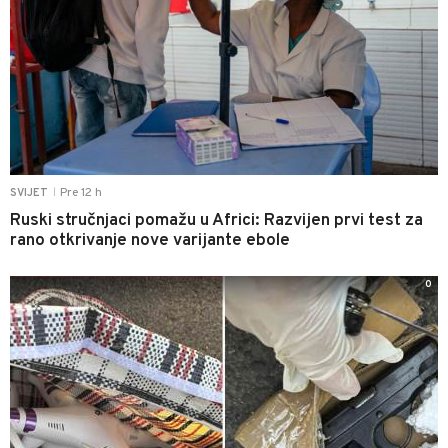
Pre 12 h
SVIJET
|
Ruski stručnjaci pomažu u Africi: Razvijen prvi test za
rano otkrivanje nove varijante ebole
0