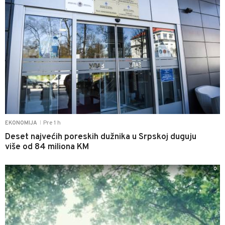
Pre 1 h
EKONOMIJA
|
Deset najvećih poreskih dužnika u Srpskoj duguju
više od 84 miliona KM
0