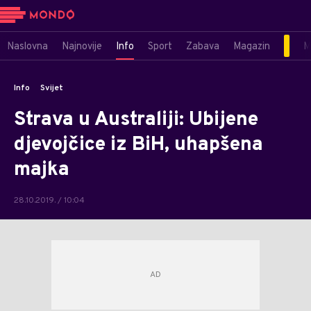
Naslovna
Najnovije
Info
Sport
Zabava
Magazin
M
Info
Svijet
Strava u Australiji: Ubijene
djevojčice iz BiH, uhapšena
majka
28.10.2019. / 10:04