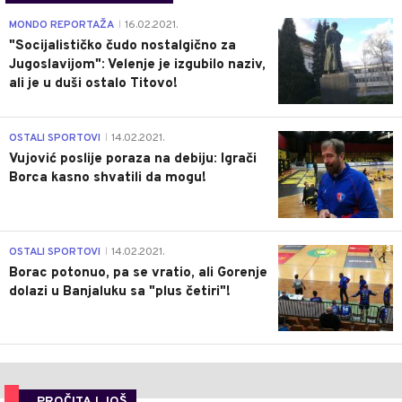
4
MONDO REPORTAŽA
16.02.2021.
|
"Socijalističko čudo nostalgično za
Jugoslavijom": Velenje je izgubilo naziv,
ali je u duši ostalo Titovo!
1
OSTALI SPORTOVI
14.02.2021.
|
Vujović poslije poraza na debiju: Igrači
Borca kasno shvatili da mogu!
3
OSTALI SPORTOVI
14.02.2021.
|
Borac potonuo, pa se vratio, ali Gorenje
dolazi u Banjaluku sa "plus četiri"!
PROČITAJ JOŠ