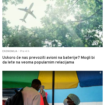
Pre 4 h
EKONOMIJA
|
Uskoro će nas prevoziti avioni na baterije? Mogli bi
da lete na veoma popularnim relacijama
0