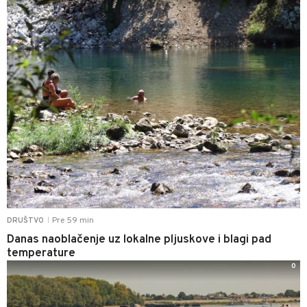
Pre 59 min
DRUŠTVO
|
Danas naoblačenje uz lokalne pljuskove i blagi pad
temperature
0