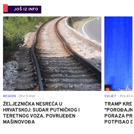
JOŠ IZ INFO
0
REGION
Pre 5 min
SVIJET
Pre 41 m
|
|
ŽELJEZNIČKA NESREĆA U
TRAMP KRE
HRVATSKOJ: SUDAR PUTNIČKOG I
"POROĐAJNI
TERETNOG VOZA, POVRIJEĐEN
PORAZA PR
MAŠINOVOĐA
POTPISAO D