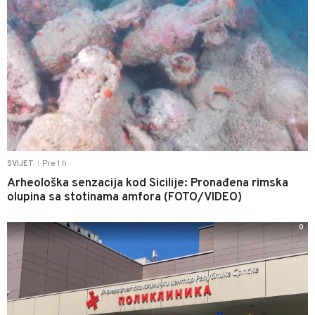
Pre 1 h
SVIJET
|
Arheološka senzacija kod Sicilije: Pronađena rimska
olupina sa stotinama amfora (FOTO/VIDEO)
0