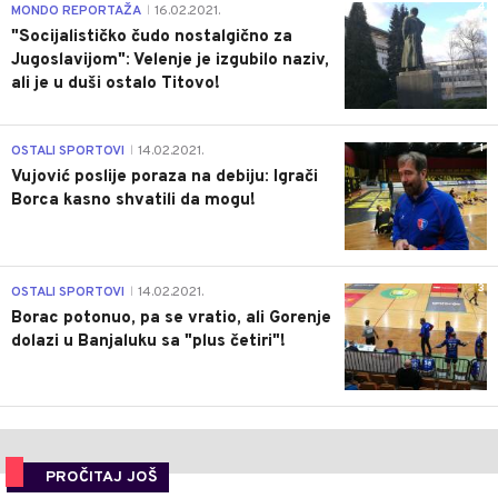
4
MONDO REPORTAŽA
16.02.2021.
|
"Socijalističko čudo nostalgično za
Jugoslavijom": Velenje je izgubilo naziv,
ali je u duši ostalo Titovo!
1
OSTALI SPORTOVI
14.02.2021.
|
Vujović poslije poraza na debiju: Igrači
Borca kasno shvatili da mogu!
3
OSTALI SPORTOVI
14.02.2021.
|
Borac potonuo, pa se vratio, ali Gorenje
dolazi u Banjaluku sa "plus četiri"!
PROČITAJ JOŠ