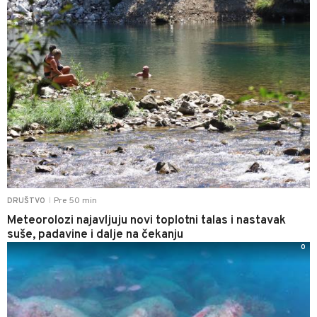
Pre 50 min
DRUŠTVO
|
Meteorolozi najavljuju novi toplotni talas i nastavak
suše, padavine i dalje na čekanju
0