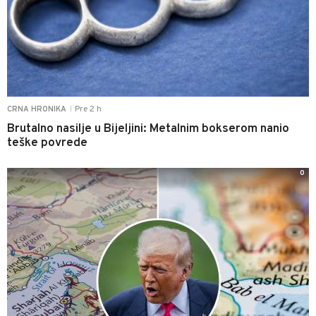
Pre 2 h
CRNA HRONIKA
|
Brutalno nasilje u Bijeljini: Metalnim bokserom nanio
teške povrede
0