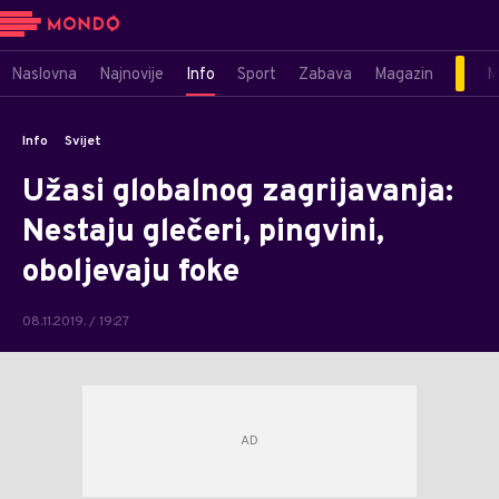
Naslovna
Najnovije
Info
Sport
Zabava
Magazin
M
Info
Svijet
Užasi globalnog zagrijavanja:
Nestaju glečeri, pingvini,
oboljevaju foke
08.11.2019. / 19:27