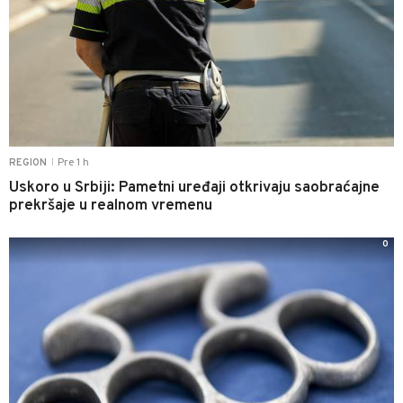
Pre 1 h
REGION
|
Uskoro u Srbiji: Pametni uređaji otkrivaju saobraćajne
prekršaje u realnom vremenu
0