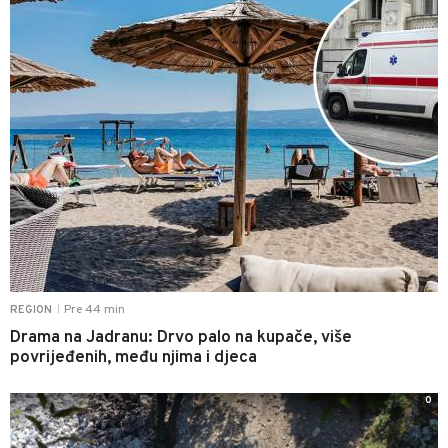
Pre 44 min
REGION
|
Drama na Jadranu: Drvo palo na kupače, više
povrijeđenih, među njima i djeca
0