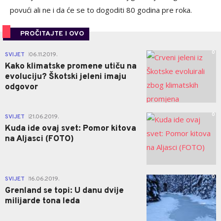
povući ali ne i da će se to dogoditi 80 godina pre roka.
PROČITAJTE I OVO
0
SVIJET
06.11.2019.
|
Kako klimatske promene utiču na
evoluciju? Škotski jeleni imaju
odgovor
0
SVIJET
21.06.2019.
|
Kuda ide ovaj svet: Pomor kitova
na Aljasci (FOTO)
0
SVIJET
16.06.2019.
|
Grenland se topi: U danu dvije
milijarde tona leda