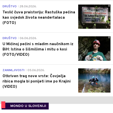
0
DRUŠTVO
28.06.2026.
|
Teslić čuva praistoriju: Rastuška pećina
kao svjedok života neandertalaca
(FOTO)
0
DRUŠTVO
06.06.2026.
|
U Mićinoj pećini s mladim naučnikom iz
BiH: Istina o šišmišima i mitu o kosi
(FOTO/VIDEO)
0
ZANIMLJIVOSTI
05.06.2026.
|
Otkriven trag nove vrste: Čovječja
ribica mogla bi ponijeti ime po Krajini
(VIDEO)
MONDO U SLOVENIJI