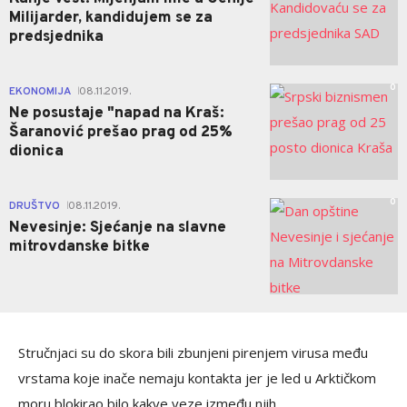
Milijarder, kandidujem se za
predsjednika
0
EKONOMIJA
08.11.2019.
|
Ne posustaje "napad na Kraš:
Šaranović prešao prag od 25%
dionica
0
DRUŠTVO
08.11.2019.
|
Nevesinje: Sjećanje na slavne
mitrovdanske bitke
Stručnjaci su do skora bili zbunjeni pirenjem virusa među
vrstama koje inače nemaju kontakta jer je led u Arktičkom
moru blokirao bilo kakve veze između njih.