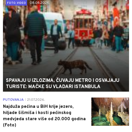
0
08.08.2026.
FOTO, VIDEO
SPAVAJU U IZLOZIMA, ČUVAJU METRO I OSVAJAJU
TURISTE: MAČKE SU VLADARI ISTANBULA
0
PUTOVANJA
21.07.2026.
|
Najduža pećina u BiH krije jezero,
hiljade šišmiša i kosti pećinskog
medvjeda stare više od 20.000 godina
(Foto)