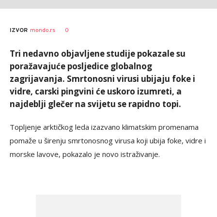
0
IZVOR
mondo.rs
Tri nedavno objavljene studije pokazale su
poražavajuće posljedice globalnog
zagrijavanja. Smrtonosni virusi ubijaju foke i
vidre, carski pingvini će uskoro izumreti, a
najdeblji glečer na svijetu se rapidno topi.
Topljenje arktičkog leda izazvano klimatskim promenama
pomaže u širenju smrtonosnog virusa koji ubija foke, vidre i
morske lavove, pokazalo je novo istraživanje.