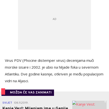
Virus PDV (Phocine distemper virus) decenijama muči
morske sisare i 2002. je ubio na hiljade foka u severnom
Atlantiku. Dve godine kasnije, otkriven je među populacijom
vidri na Aljasci.
MOŽDA ĆE VAS ZANIMATI
0
SVIJET
08.11.2019.
|
Kanje Vest: Mijenjam ime u Genije