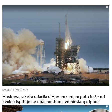
0
Pre 11 min
SVIJET
|
Maskova raketa udarila u Mjesec sedam puta brže od
zvuka: Ispituje se opasnost od svemirskog otpada
0