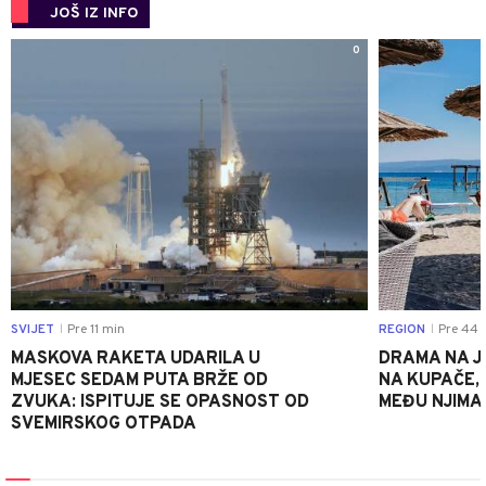
JOŠ IZ INFO
0
SVIJET
Pre 11 min
REGION
Pre 44 
|
|
MASKOVA RAKETA UDARILA U
DRAMA NA J
MJESEC SEDAM PUTA BRŽE OD
NA KUPAČE, 
ZVUKA: ISPITUJE SE OPASNOST OD
MEĐU NJIMA 
SVEMIRSKOG OTPADA