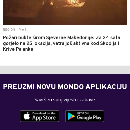
Pre 3 h
REGION
|
Požari bukte širom Sjeverne Makedonije: Za 24 sata
gorjelo na 25 lokacija, vatra još aktivna kod Skoplja i
Krive Palanke
PREUZMI NOVU MONDO APLIKACIJU
Savršen spoj vijesti i zabave.