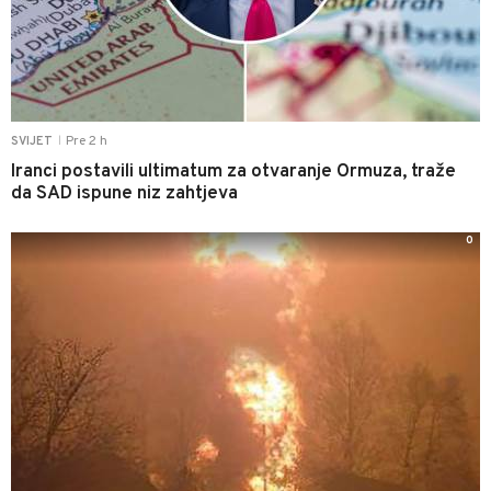
Pre 2 h
SVIJET
|
Iranci postavili ultimatum za otvaranje Ormuza, traže
da SAD ispune niz zahtjeva
0