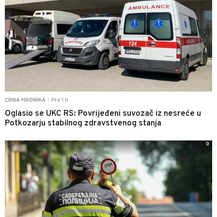
Pre 1 h
CRNA HRONIKA
|
Oglasio se UKC RS: Povrijeđeni suvozač iz nesreće u
Potkozarju stabilnog zdravstvenog stanja
0