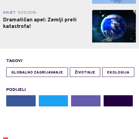
2
SVIJET
03.12.2018.
|
Dramatičan apel: Zemlji preti
katastrofa!
TAGOVI
GLOBALNO ZAGRIJAVANJE
ŽIVOTINJE
EKOLOGIJA
PODIJELI