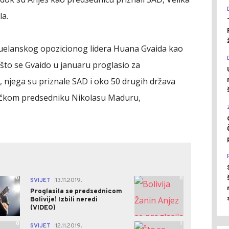
la.
ecuelanskog opozicionog lidera Huana Gvaida kao
što se Gvaido u januaru proglasio za
njega su priznale SAD i oko 50 drugih država
stičkom predsedniku Nikolasu Maduru,
0
0
SVIJET
13.11.2019.
|
Proglasila se predsednicom
Bolivije! Izbili neredi
(VIDEO)
0
1
SVIJET
12.11.2019.
|