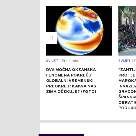
0
SVIJET
Pre 4 min
SVIJET
P
|
|
DVA MOĆNA OKEANSKA
"ZAHTI
FENOMENA POKREĆU
PROTJE
GLOBALNI VREMENSKI
MAROKA
PREOKRET: KAKVA NAS
INVAZIJ
ZIMA OČEKUJE? (FOTO)
GRADON
ŠPANSK
OBRATI
PORUK