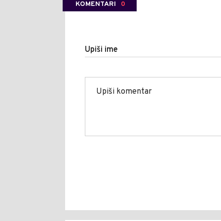
KOMENTARI
0
Upiši ime