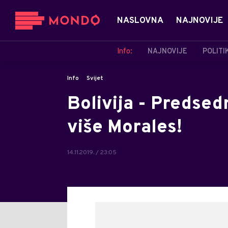
NASLOVNA
NAJNOVIJE
Info:
NAJNOVIJE
POLITI
Info
Svijet
Bolivija - Predsed
više Morales!
14.11.2019. / 23:05