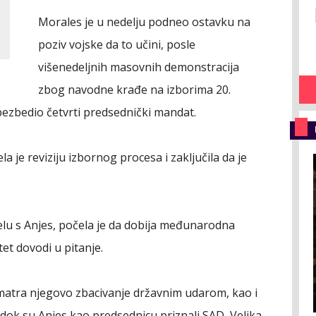
Morales je u nedelju podneo ostavku na
poziv vojske da to učini, posle
višenedeljnih masovnih demonstracija
zbog navodne krađe na izborima 20.
obezbedio četvrti predsednički mandat.
a je reviziju izbornog procesa i zaključila da je
elu s Anjes, počela je da dobija međunarodna
itet dovodi u pitanje.
smatra njegovo zbacivanje državnim udarom, kao i
 dok su Anjes kao predsednicu priznali SAD, Velika