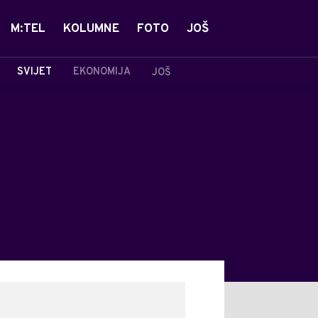
M:TEL
KOLUMNE
FOTO
JOŠ
SVIJET
EKONOMIJA
JOŠ