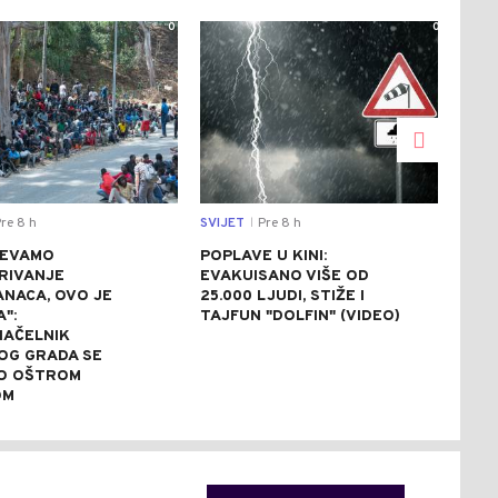
0
0
re 8 h
SVIJET
Pre 8 h
SVIJ
|
JEVAMO
POPLAVE U KINI:
AVG
RIVANJE
EVAKUISANO VIŠE OD
NA 
NACA, OVO JE
25.000 LJUDI, STIŽE I
ZBO
A":
TAJFUN "DOLFIN" (VIDEO)
NAP
AČELNIK
OG GRADA SE
O OŠTROM
OM