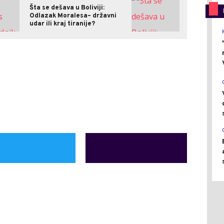
Šta se dešava u Boliviji:
Odlazak Moralesa– državni
udar ili kraj tiranije?