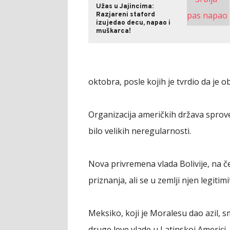
Užas u Jajincima:
Razjareni staford
izujedao decu, napao i
muškarca!
oktobra, posle kojih je tvrdio da je 
Organizacija američkih država sprovel
bilo velikih neregularnosti.
Nova privremena vlada Bolivije, na č
priznanja, ali se u zemlji njen legitim
Meksiko, koji je Moralesu dao azil, 
druge leve vlade u Latinskoj Americi,