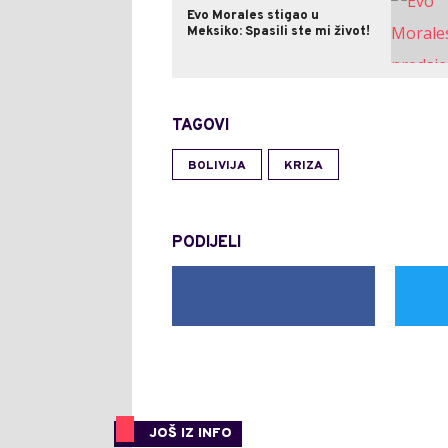
Evo Morales stigao u
Meksiko: Spasili ste mi život!
TAGOVI
BOLIVIJA
KRIZA
PODIJELI
JOŠ IZ INFO