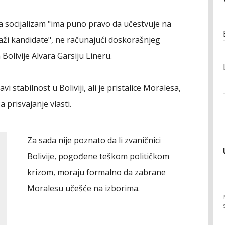
a socijalizam "ima puno pravo da učestvuje na
raži kandidate", ne računajući doskorašnjeg
olivije Alvara Garsiju Lineru.
 stabilnost u Boliviji, ali je pristalice Moralesa,
 prisvajanje vlasti.
Za sada nije poznato da li zvaničnici
Bolivije, pogođene teškom političkom
krizom, moraju formalno da zabrane
Moralesu učešće na izborima.