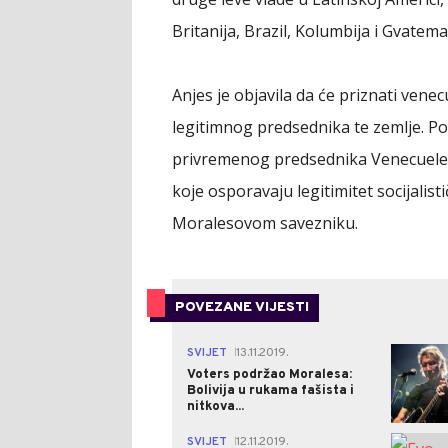
Britanija, Brazil, Kolumbija i Gvatema
Anjes je objavila da će priznati ven
legitimnog predsednika te zemlje. Po
privremenog predsednika Venecuele, 
koje osporavaju legitimitet socijali
Moralesovom savezniku.
POVEZANE VIJESTI
SVIJET
13.11.2019.
|
Voters podržao Moralesa:
Bolivija u rukama fašista i
nitkova...
SVIJET
12.11.2019.
|