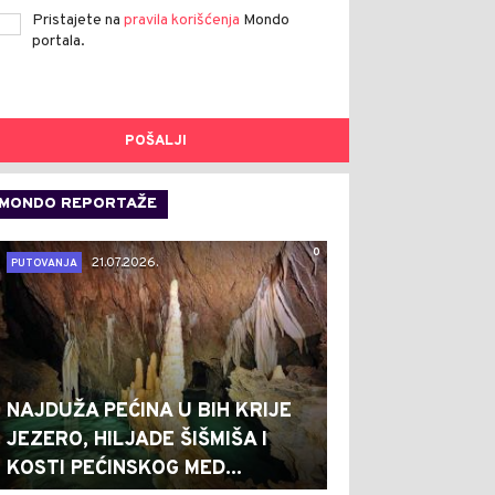
Pristajete na
pravila korišćenja
Mondo
portala.
POŠALJI
MONDO REPORTAŽE
0
21.07.2026.
PUTOVANJA
NAJDUŽA PEĆINA U BIH KRIJE
JEZERO, HILJADE ŠIŠMIŠA I
KOSTI PEĆINSKOG MED...