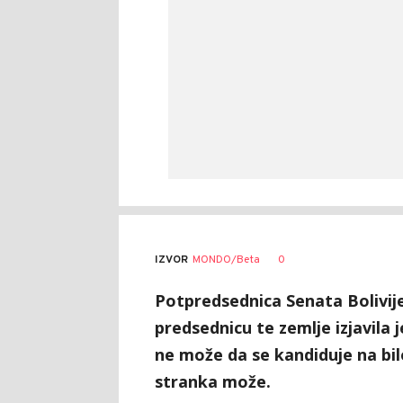
0
IZVOR
MONDO/Beta
Potpredsednica Senata Bolivije
predsednicu te zemlje izjavila
ne može da se kandiduje na bil
stranka može.