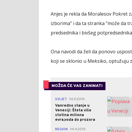
Anjes je rekla da Moralesov Pokret z
izborima" i da ta stranka "može da t
predsednika i bivšeg potpredsednika B
Ona navodi da želi da ponovo uspostavi
koji se sklonio u Meksiko, optužuju za
MOŽDA ĆE VAS ZANIMATI
0
SVIJET
14.11.2019.
|
Vanredno stanje u
Veneciji: Šteta više
stotina miliona
evra,voda do prozora
0
REGION
14.11.2019.
|