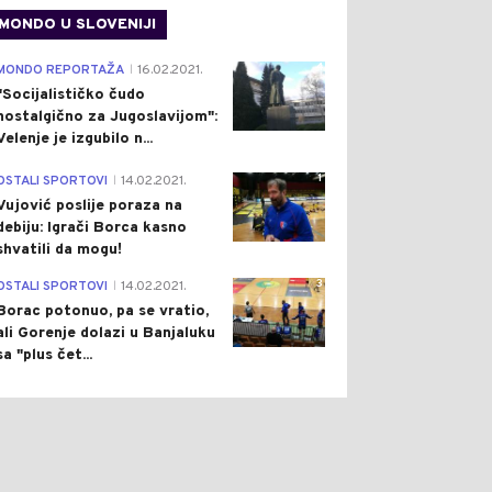
MONDO U SLOVENIJI
4
MONDO REPORTAŽA
16.02.2021.
|
"Socijalističko čudo
nostalgično za Jugoslavijom":
Velenje je izgubilo n...
1
OSTALI SPORTOVI
14.02.2021.
|
Vujović poslije poraza na
debiju: Igrači Borca kasno
shvatili da mogu!
3
OSTALI SPORTOVI
14.02.2021.
|
Borac potonuo, pa se vratio,
ali Gorenje dolazi u Banjaluku
sa "plus čet...