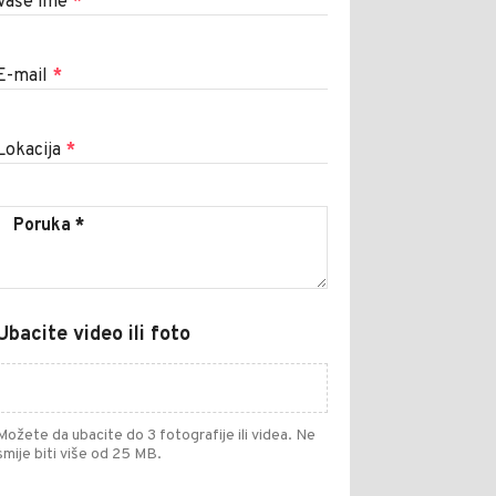
Vaše ime
*
E-mail
*
Lokacija
*
Ubacite video ili foto
Možete da ubacite do 3 fotografije ili videa. Ne
smije biti više od 25 MB.