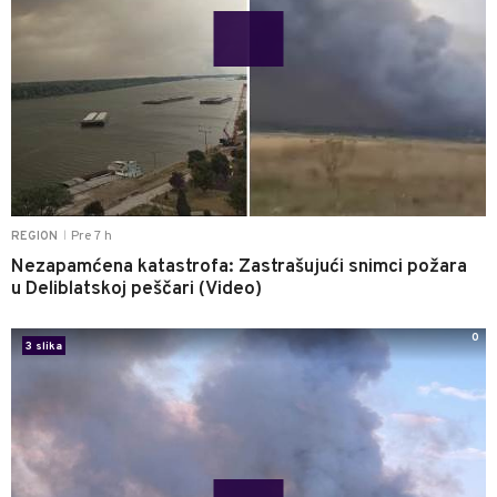
Pre 7 h
REGION
|
Nezapamćena katastrofa: Zastrašujući snimci požara
u Deliblatskoj peščari (Video)
0
3 slika