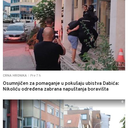
Pre 7 h
CRNA HRONIKA
|
Osumnjičen za pomaganje u pokušaju ubistva Dabića:
Nikoliću određena zabrana napuštanja boravišta
0