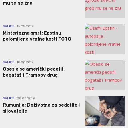
mu se ne zna
0
SVIJET
15.08.2019.
|
Misteriozna smrt: Epstinu
polomljene vratne kosti FOTO
2
SVIJET
10.08.2019.
|
Obesio se američki pedofil,
bogataš i Trampov drug
0
SVIJET
08.08.2019.
|
Rumunija: Doživotna za pedofile i
silovatelje