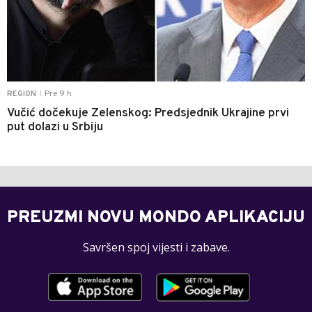
Pre 9 h
REGION
|
Vučić dočekuje Zelenskog: Predsjednik Ukrajine prvi
put dolazi u Srbiju
PREUZMI NOVU MONDO APLIKACIJU
Savršen spoj vijesti i zabave.