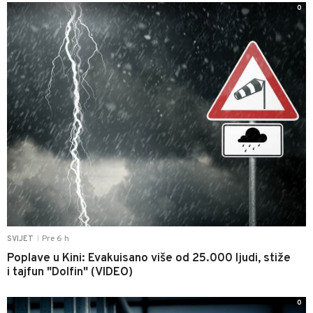
0
Pre 6 h
SVIJET
|
Poplave u Kini: Evakuisano više od 25.000 ljudi, stiže
i tajfun "Dolfin" (VIDEO)
0