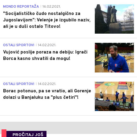
4
MONDO REPORTAŽA
16.02.2021.
|
"Socijalističko čudo nostalgično za
Jugoslavijom": Velenje je izgubilo naziv,
ali je u duši ostalo Titovo!
1
OSTALI SPORTOVI
14.02.2021.
|
Vujović poslije poraza na debiju: Igrači
Borca kasno shvatili da mogu!
3
OSTALI SPORTOVI
14.02.2021.
|
Borac potonuo, pa se vratio, ali Gorenje
dolazi u Banjaluku sa "plus četiri"!
PROČITAJ JOŠ