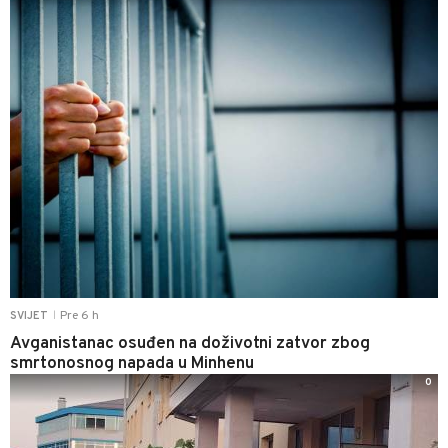
Pre 6 h
SVIJET
|
Avganistanac osuđen na doživotni zatvor zbog
smrtonosnog napada u Minhenu
0