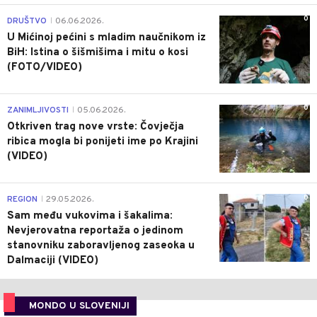
0
DRUŠTVO
06.06.2026.
|
U Mićinoj pećini s mladim naučnikom iz
BiH: Istina o šišmišima i mitu o kosi
(FOTO/VIDEO)
0
ZANIMLJIVOSTI
05.06.2026.
|
Otkriven trag nove vrste: Čovječja
ribica mogla bi ponijeti ime po Krajini
(VIDEO)
0
REGION
29.05.2026.
|
Sam među vukovima i šakalima:
Nevjerovatna reportaža o jedinom
stanovniku zaboravljenog zaseoka u
Dalmaciji (VIDEO)
MONDO U SLOVENIJI