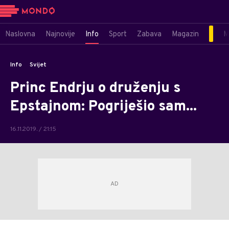
Naslovna
Najnovije
Info
Sport
Zabava
Magazin
M
Info
Svijet
Princ Endrju o druženju s
Epstajnom: Pogriješio sam...
16.11.2019. / 21:15