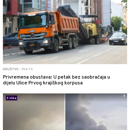
Pre 7 h
DRUŠTVO
|
Privremena obustava: U petak bez saobraćaja u
dijelu Ulice Prvog krajiškog korpusa
0
3 slika