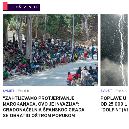
JOŠ IZ INFO
0
SVIJET
Pre 6 h
SVIJET
Pre 6 h
|
|
"ZAHTIJEVAMO PROTJERIVANJE
POPLAVE U K
MAROKANACA, OVO JE INVAZIJA":
OD 25.000 LJ
GRADONAČELNIK ŠPANSKOG GRADA
"DOLFIN" (V
SE OBRATIO OŠTROM PORUKOM