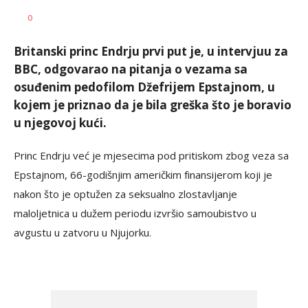
AUTOR
Tanjug
0
Britanski princ Endrju prvi put je, u intervjuu za
BBC, odgovarao na pitanja o vezama sa
osuđenim pedofilom Džefrijem Epstajnom, u
kojem je priznao da je bila greška što je boravio
u njegovoj kući.
Princ Endrju već je mjesecima pod pritiskom zbog veza sa
Epstajnom, 66-godišnjim američkim finansijerom koji je
nakon što je optužen za seksualno zlostavljanje
maloljetnica u dužem periodu izvršio samoubistvo u
avgustu u zatvoru u Njujorku.