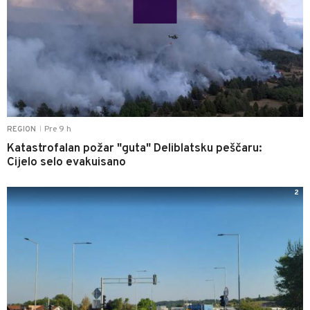
Pre 9 h
REGION
|
Katastrofalan požar "guta" Deliblatsku peščaru:
Cijelo selo evakuisano
2