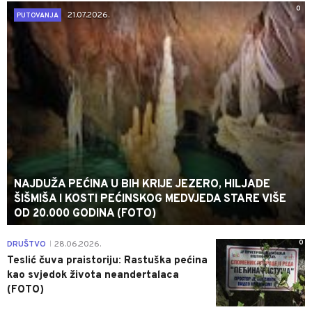
0
21.07.2026.
PUTOVANJA
NAJDUŽA PEĆINA U BIH KRIJE JEZERO, HILJADE
ŠIŠMIŠA I KOSTI PEĆINSKOG MEDVJEDA STARE VIŠE
OD 20.000 GODINA (FOTO)
0
DRUŠTVO
28.06.2026.
|
Teslić čuva praistoriju: Rastuška pećina
kao svjedok života neandertalaca
(FOTO)