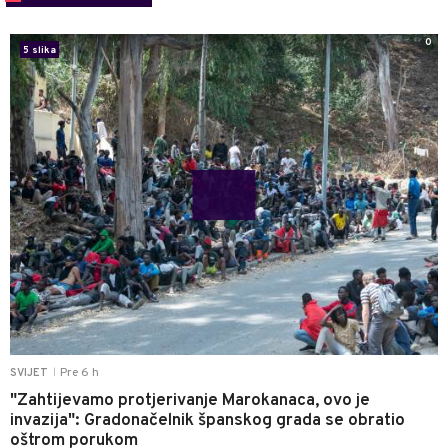
0
5 slika
Pre 6 h
SVIJET
|
"Zahtijevamo protjerivanje Marokanaca, ovo je
invazija": Gradonačelnik španskog grada se obratio
oštrom porukom