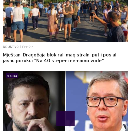
Pre 9 h
DRUŠTVO
|
Mještani Dragočaja blokirali magistralni put i poslali
jasnu poruku: "Na 40 stepeni nemamo vode"
1
4 slika