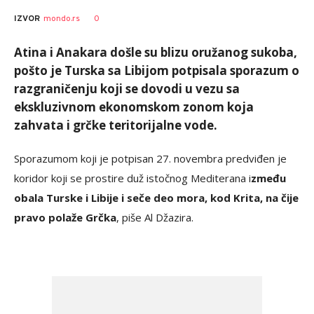
AUTOR
Tanjug
0
IZVOR
mondo.rs
Atina i Anakara došle su blizu oružanog sukoba,
pošto je Turska sa Libijom potpisala sporazum o
razgraničenju koji se dovodi u vezu sa
ekskluzivnom ekonomskom zonom koja
zahvata i grčke teritorijalne vode.
Sporazumom koji je potpisan 27. novembra predviđen je
koridor koji se prostire duž istočnog Mediterana i
zmeđu
obala Turske i Libije i seče deo mora, kod Krita, na čije
pravo polaže Grčka
, piše Al Džazira.