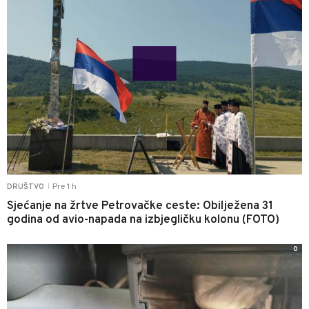
Pre 1 h
DRUŠTVO
|
Sjećanje na žrtve Petrovačke ceste: Obilježena 31
godina od avio-napada na izbjegličku kolonu (FOTO)
0