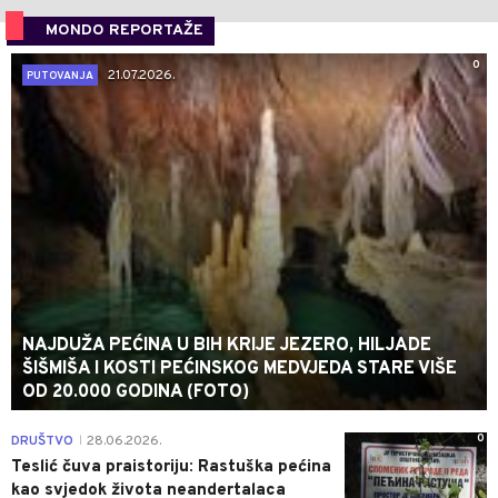
MONDO REPORTAŽE
0
21.07.2026.
PUTOVANJA
NAJDUŽA PEĆINA U BIH KRIJE JEZERO, HILJADE
ŠIŠMIŠA I KOSTI PEĆINSKOG MEDVJEDA STARE VIŠE
OD 20.000 GODINA (FOTO)
0
DRUŠTVO
28.06.2026.
|
Teslić čuva praistoriju: Rastuška pećina
kao svjedok života neandertalaca