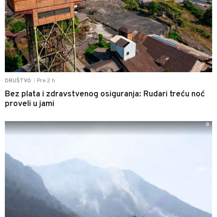
Pre 2 h
DRUŠTVO
|
Bez plata i zdravstvenog osiguranja: Rudari treću noć
proveli u jami
0