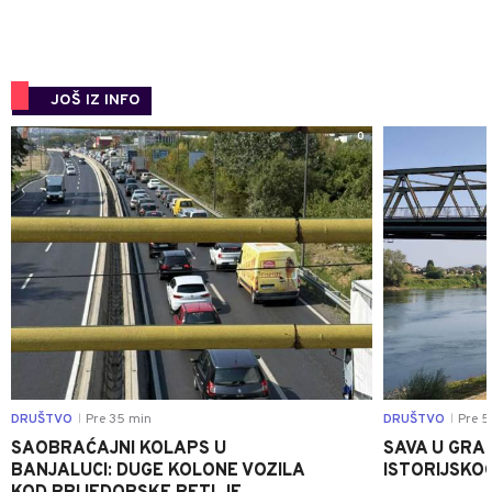
JOŠ IZ INFO
0
DRUŠTVO
Pre 35 min
DRUŠTVO
Pre 5
|
|
SAOBRAĆAJNI KOLAPS U
SAVA U GRAD
BANJALUCI: DUGE KOLONE VOZILA
ISTORIJSKOG