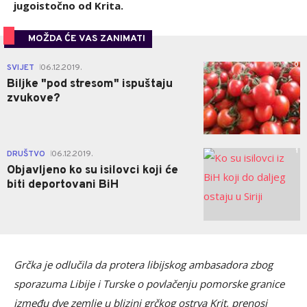
jugoistočno od Krita.
MOŽDA ĆE VAS ZANIMATI
0
SVIJET
06.12.2019.
|
Biljke "pod stresom" ispuštaju
zvukove?
1
DRUŠTVO
06.12.2019.
|
Objavljeno ko su isilovci koji će
biti deportovani BiH
Grčka je odlučila da protera libijskog ambasadora zbog
sporazuma Libije i Turske o povlačenju pomorske granice
između dve zemlje u blizini grčkog ostrva Krit, prenosi