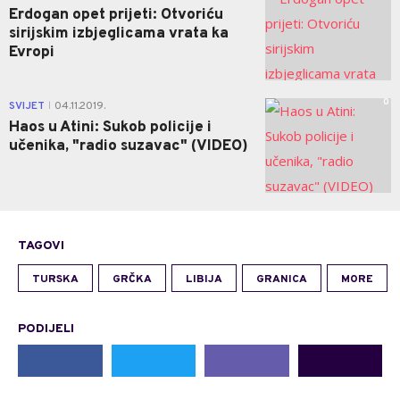
Erdogan opet prijeti: Otvoriću
sirijskim izbjeglicama vrata ka
Evropi
0
SVIJET
04.11.2019.
|
Haos u Atini: Sukob policije i
učenika, "radio suzavac" (VIDEO)
TAGOVI
TURSKA
GRČKA
LIBIJA
GRANICA
MORE
PODIJELI