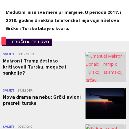
Međutim, nisu sve mere primenjene. U periodu 2017. i
2018. godine direktna telefonska linija vojnih šefova
Grčke i Turske bila je u kvaru.
PROČITAJTE I OVO
0
SVIJET
03.12.2019.
|
Makron i Tramp žestoko
kritikovali Tursku, moguće i
sankcije?
0
SVIJET
27.11.2019.
|
Nova drama na nebu: Grčki avioni
presreli turske
0
SVIJET
07.11.2019.
|