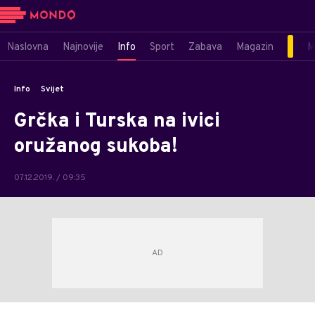
Naslovna
Najnovije
Info
Sport
Zabava
Magazin
M
Info
Svijet
Grčka i Turska na ivici
oružanog sukoba!
07.12.2019. / 09:35