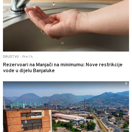
Pre 1 h
DRUŠTVO
|
Rezervoari na Manjači na minimumu: Nove restrikcije
vode u dijelu Banjaluke
0