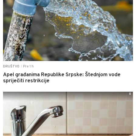
Pre 1 h
DRUŠTVO
|
Apel građanima Republike Srpske: Štednjom vode
spriječiti restrikcije
0