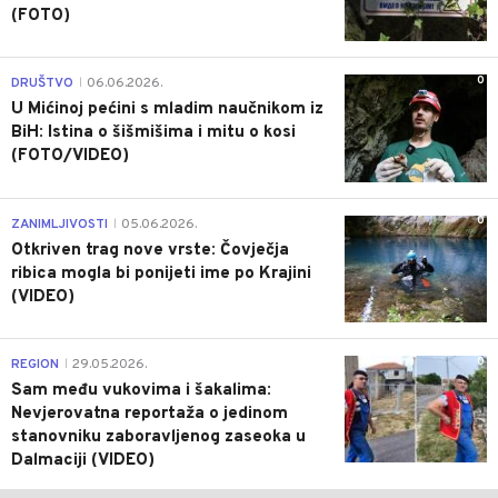
(FOTO)
0
DRUŠTVO
06.06.2026.
|
U Mićinoj pećini s mladim naučnikom iz
BiH: Istina o šišmišima i mitu o kosi
(FOTO/VIDEO)
0
ZANIMLJIVOSTI
05.06.2026.
|
Otkriven trag nove vrste: Čovječja
ribica mogla bi ponijeti ime po Krajini
(VIDEO)
0
REGION
29.05.2026.
|
Sam među vukovima i šakalima:
Nevjerovatna reportaža o jedinom
stanovniku zaboravljenog zaseoka u
Dalmaciji (VIDEO)