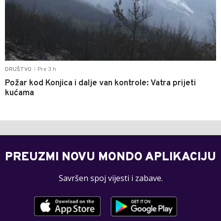
Pre 3 h
DRUŠTVO
|
Požar kod Konjica i dalje van kontrole: Vatra prijeti
kućama
PREUZMI NOVU MONDO APLIKACIJU
Savršen spoj vijesti i zabave.