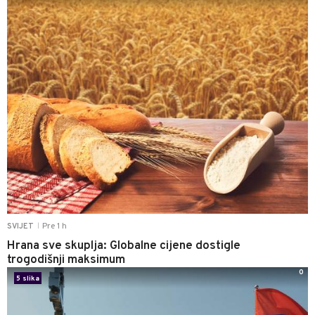
Pre 1 h
SVIJET
|
Hrana sve skuplja: Globalne cijene dostigle
trogodišnji maksimum
0
5 slika