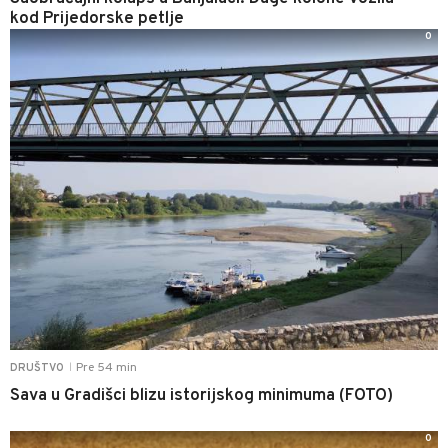
kod Prijedorske petlje
0
Pre 54 min
DRUŠTVO
|
Sava u Gradišci blizu istorijskog minimuma (FOTO)
0