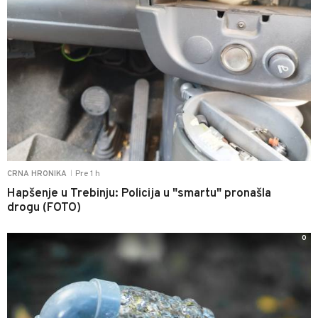
Pre 1 h
CRNA HRONIKA
|
Hapšenje u Trebinju: Policija u "smartu" pronašla
drogu (FOTO)
0