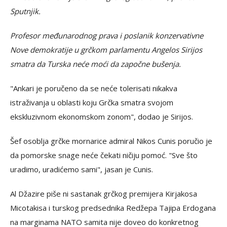
Sputnjik.
Profesor međunarodnog prava i poslanik konzervativne
Nove demokratije u grčkom parlamentu Angelos Sirijos
smatra da Turska neće moći da započne bušenja.
"Ankari je poručeno da se neće tolerisati nikakva
istraživanja u oblasti koju Grčka smatra svojom
ekskluzivnom ekonomskom zonom", dodao je Sirijos.
Šef osoblja grčke mornarice admiral Nikos Cunis poručio je
da pomorske snage neće čekati ničiju pomoć. "Sve što
uradimo, uradićemo sami", jasan je Cunis.
Al Džazire piše ni sastanak grčkog premijera Kirjakosa
Micotakisa i turskog predsednika Redžepa Tajipa Erdogana
na marginama NATO samita nije doveo do konkretnog