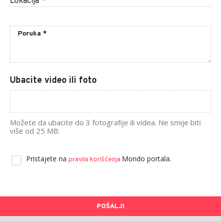
Lokacija
*
Ubacite video ili foto
Možete da ubacite do 3 fotografije ili videa. Ne smije biti
više od 25 MB.
Pristajete na
Mondo portala.
pravila korišćenja
POŠALJI