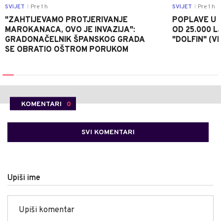
SVIJET
Pre 1 h
SVIJET
Pre 1 h
|
|
"ZAHTIJEVAMO PROTJERIVANJE
POPLAVE U K
MAROKANACA, OVO JE INVAZIJA":
OD 25.000 LJ
GRADONAČELNIK ŠPANSKOG GRADA
"DOLFIN" (V
SE OBRATIO OŠTROM PORUKOM
KOMENTARI
0
SVI KOMENTARI
Upiši ime