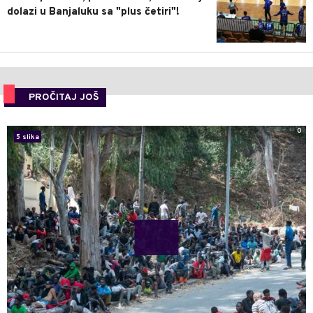
dolazi u Banjaluku sa "plus četiri"!
PROČITAJ JOŠ
0
5 slika