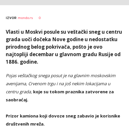
SRNA
AUTOR
0
IZVOR
mondo.rs
1
Vlasti u Moskvi posule su veštački sneg u centru
grada uoči dočeka Nove godine u nedostatku
prirodnog belog pokrivača, pošto je ovo
najtopliji decembar u glavnom gradu Rusije od
1886. godine.
Pojas veštačkog snega posut je na glavnim moskovskim
avenijama, Crvenom trgu i na još nekim lokacijama u
centru grada,
koje su tokom praznika zatvorene za
saobraćaj.
Prizor kamiona koji dovoze sneg zabavio je korisnike
društvenih mreža.