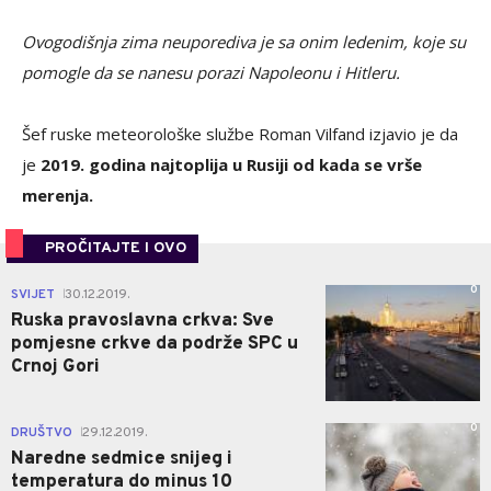
Ovogodišnja zima neuporediva je sa onim ledenim, koje su
pomogle da se nanesu porazi Napoleonu i Hitleru.
Šef ruske meteorološke službe Roman Vilfand izjavio je da
je
2019. godina najtoplija u Rusiji od kada se vrše
merenja.
PROČITAJTE I OVO
0
SVIJET
30.12.2019.
|
Ruska pravoslavna crkva: Sve
pomjesne crkve da podrže SPC u
Crnoj Gori
0
DRUŠTVO
29.12.2019.
|
Naredne sedmice snijeg i
temperatura do minus 10