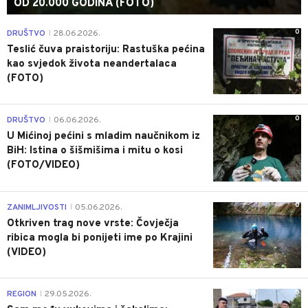
OD 20.000 GODINA (FOTO)
0
DRUŠTVO
28.06.2026.
|
Teslić čuva praistoriju: Rastuška pećina
kao svjedok života neandertalaca
(FOTO)
0
DRUŠTVO
06.06.2026.
|
U Mićinoj pećini s mladim naučnikom iz
BiH: Istina o šišmišima i mitu o kosi
(FOTO/VIDEO)
0
ZANIMLJIVOSTI
05.06.2026.
|
Otkriven trag nove vrste: Čovječja
ribica mogla bi ponijeti ime po Krajini
(VIDEO)
0
REGION
29.05.2026.
|