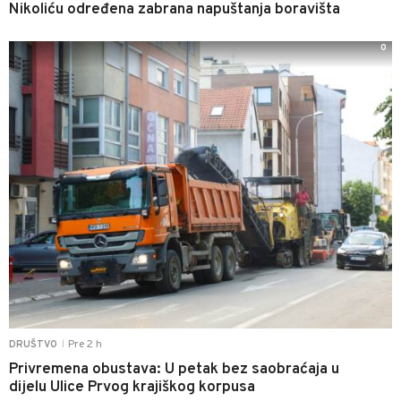
Nikoliću određena zabrana napuštanja boravišta
0
Pre 2 h
DRUŠTVO
|
Privremena obustava: U petak bez saobraćaja u
dijelu Ulice Prvog krajiškog korpusa