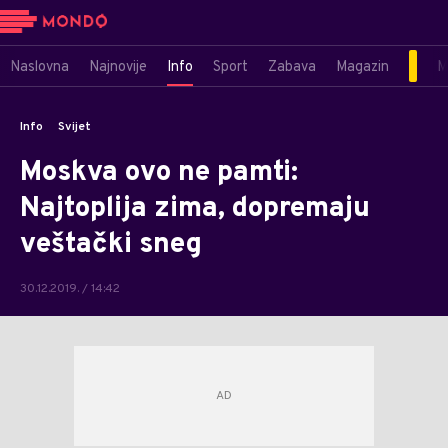
Naslovna
Najnovije
Info
Sport
Zabava
Magazin
M
Info
Svijet
Moskva ovo ne pamti:
Najtoplija zima, dopremaju
veštački sneg
30.12.2019. / 14:42