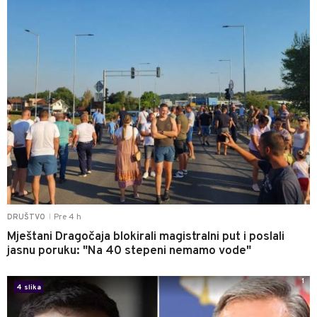
Pre 4 h
DRUŠTVO
|
Mještani Dragočaja blokirali magistralni put i poslali
jasnu poruku: "Na 40 stepeni nemamo vode"
1
4 slika