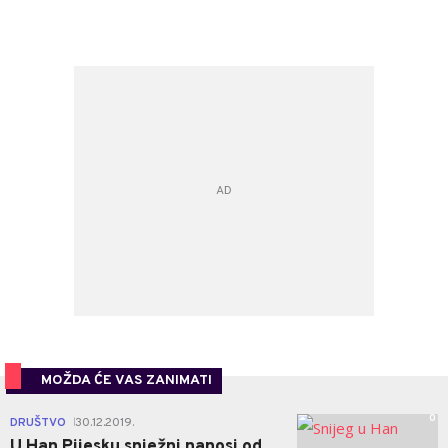
MOŽDA ĆE VAS ZANIMATI
0
DRUŠTVO
30.12.2019.
|
U Han Pijesku snježni nanosi od