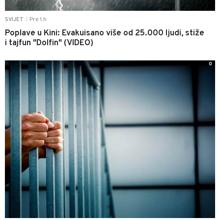
Pre 1 h
SVIJET
|
Poplave u Kini: Evakuisano više od 25.000 ljudi, stiže
i tajfun "Dolfin" (VIDEO)
0