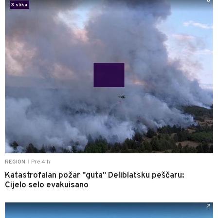
0
3 slika
Pre 4 h
REGION
|
Katastrofalan požar "guta" Deliblatsku peščaru:
Cijelo selo evakuisano
2