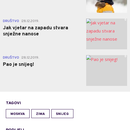
0
DRUŠTVO
28.12.2019.
|
Jak vjetar na zapadu stvara
snježne nanose
0
DRUŠTVO
28.12.2019.
|
Pao je snijeg!
TAGOVI
MOSKVA
ZIMA
SNIJEG