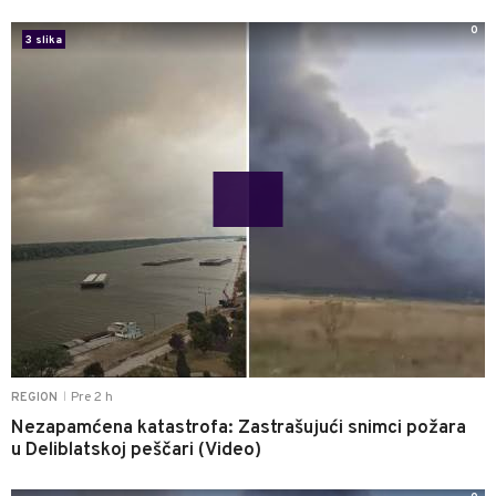
0
3 slika
Pre 2 h
REGION
|
Nezapamćena katastrofa: Zastrašujući snimci požara
u Deliblatskoj peščari (Video)