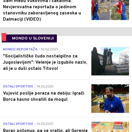
Sam među vukovima i šakalima:
Nevjerovatna reportaža o jedinom
stanovniku zaboravljenog zaseoka u
Dalmaciji (VIDEO)
MONDO U SLOVENIJI
4
MONDO REPORTAŽA
16.02.2021.
|
"Socijalističko čudo nostalgično za
Jugoslavijom": Velenje je izgubilo naziv,
ali je u duši ostalo Titovo!
1
OSTALI SPORTOVI
14.02.2021.
|
Vujović poslije poraza na debiju: Igrači
Borca kasno shvatili da mogu!
3
OSTALI SPORTOVI
14.02.2021.
|
Borac potonuo, pa se vratio, ali Gorenje