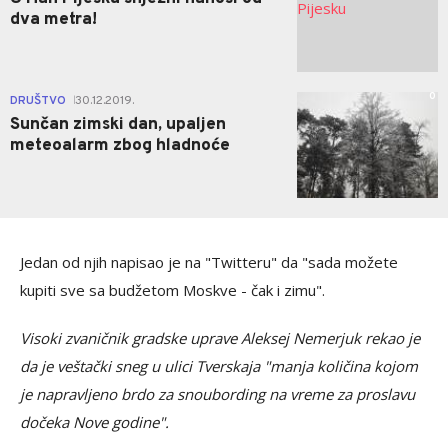
dva metra!
0
DRUŠTVO
30.12.2019.
|
Sunčan zimski dan, upaljen
meteoalarm zbog hladnoće
Jedan od njih napisao je na "Twitteru" da "sada možete
kupiti sve sa budžetom Moskve - čak i zimu".
Visoki zvaničnik gradske uprave Aleksej Nemerjuk rekao je
da je veštački sneg u ulici Tverskaja "manja količina kojom
je napravljeno brdo za snoubording na vreme za proslavu
dočeka Nove godine".