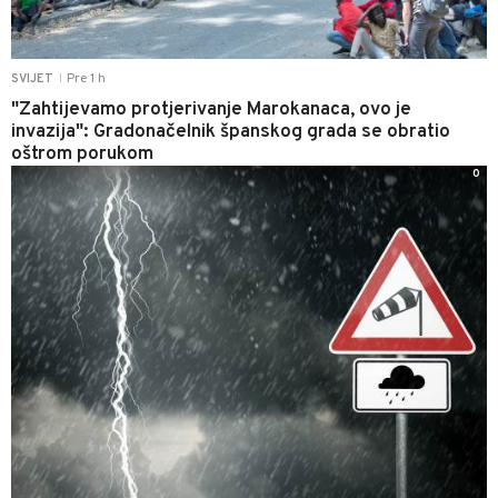
Pre 1 h
SVIJET
|
"Zahtijevamo protjerivanje Marokanaca, ovo je
invazija": Gradonačelnik španskog grada se obratio
oštrom porukom
0