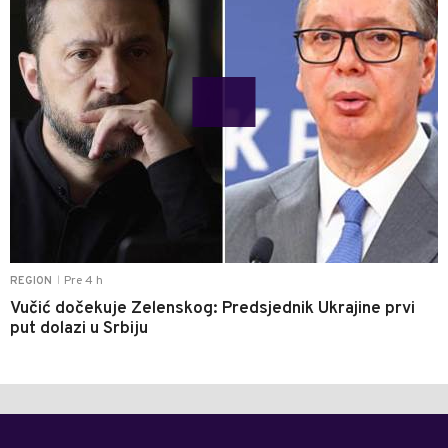
Pre 4 h
REGION
|
Vučić dočekuje Zelenskog: Predsjednik Ukrajine prvi
put dolazi u Srbiju