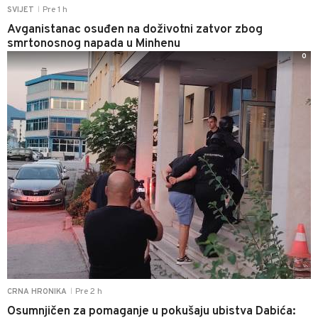
Pre 1 h
SVIJET
|
Avganistanac osuđen na doživotni zatvor zbog
smrtonosnog napada u Minhenu
0
Pre 2 h
CRNA HRONIKA
|
Osumnjičen za pomaganje u pokušaju ubistva Dabića: