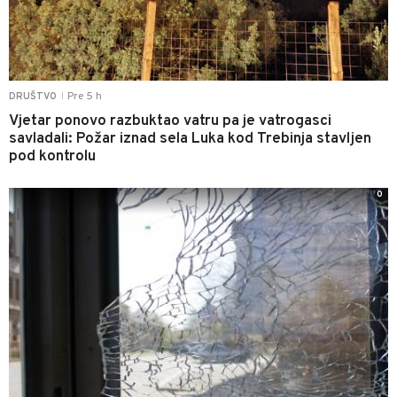
Pre 5 h
DRUŠTVO
|
Vjetar ponovo razbuktao vatru pa je vatrogasci
savladali: Požar iznad sela Luka kod Trebinja stavljen
pod kontrolu
0