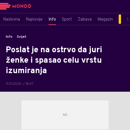
Naslovna
Najnovije
Info
Sport
Zabava
Magazin
M
Info
Svijet
Poslat je na ostrvo da juri
ženke i spasao celu vrstu
izumiranja
11.01.2020. / 18:37