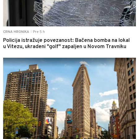
Pre 5 h
CRNA HRONIKA
|
Policija istražuje povezanost: Bačena bomba na lokal
u Vitezu, ukradeni "golf" zapaljen u Novom Travniku
0