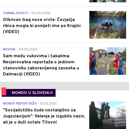
0
ZANIMLJIVOSTI
05.06.2026.
|
Otkriven trag nove vrste: Čovječja
ribica mogla bi ponijeti ime po Krajini
(VIDEO)
0
REGION
29.05.2026.
|
Sam među vukovima i šakalima:
Nevjerovatna reportaža o jedinom
stanovniku zaboravljenog zaseoka u
Dalmaciji (VIDEO)
MONDO U SLOVENIJI
4
MONDO REPORTAŽA
16.02.2021.
|
"Socijalističko čudo nostalgično za
Jugoslavijom": Velenje je izgubilo naziv,
ali je u duši ostalo Titovo!