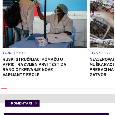
SVIJET
Pre 3 h
REGION
Pre 3 h
|
|
RUSKI STRUČNJACI POMAŽU U
NEVJEROVATA
AFRICI: RAZVIJEN PRVI TEST ZA
MUŠKARAC H
RANO OTKRIVANJE NOVE
PREBACI NA
VARIJANTE EBOLE
ZATVOR
KOMENTARI
0