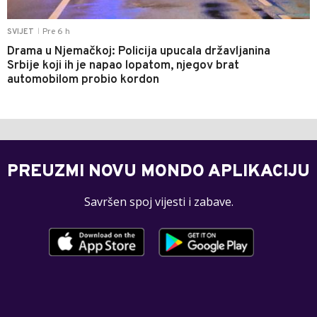
Pre 6 h
SVIJET
|
Drama u Njemačkoj: Policija upucala državljanina
Srbije koji ih je napao lopatom, njegov brat
automobilom probio kordon
PREUZMI NOVU MONDO APLIKACIJU
Savršen spoj vijesti i zabave.