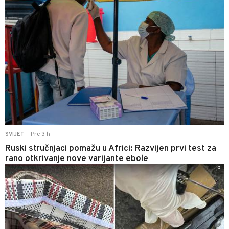
Pre 3 h
SVIJET
|
Ruski stručnjaci pomažu u Africi: Razvijen prvi test za
rano otkrivanje nove varijante ebole
0