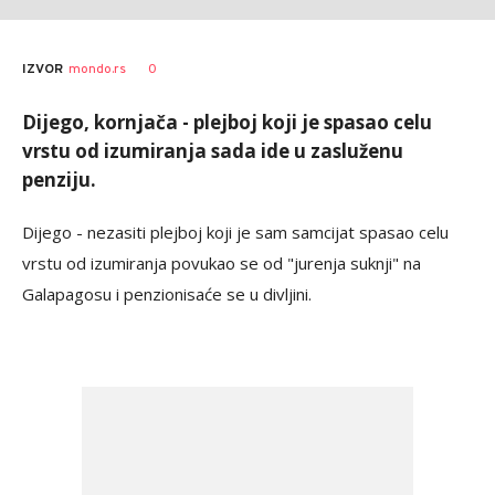
0
IZVOR
mondo.rs
Dijego, kornjača - plejboj koji je spasao celu
vrstu od izumiranja sada ide u zasluženu
penziju.
Dijego - nezasiti plejboj koji je sam samcijat spasao celu
vrstu od izumiranja povukao se od "jurenja suknji" na
Galapagosu i penzionisaće se u divljini.