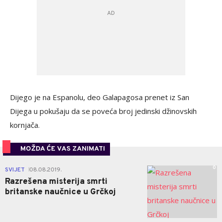
Dijego je na Espanolu, deo Galapagosa prenet iz San
Dijega u pokušaju da se poveća broj jedinski džinovskih
kornjača.
MOŽDA ĆE VAS ZANIMATI
0
SVIJET
08.08.2019.
|
Razrešena misterija smrti
britanske naučnice u Grčkoj