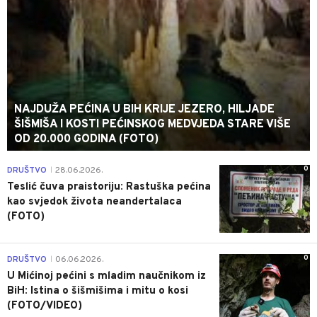
NAJDUŽA PEĆINA U BIH KRIJE JEZERO, HILJADE
ŠIŠMIŠA I KOSTI PEĆINSKOG MEDVJEDA STARE VIŠE
OD 20.000 GODINA (FOTO)
0
DRUŠTVO
28.06.2026.
|
Teslić čuva praistoriju: Rastuška pećina
kao svjedok života neandertalaca
(FOTO)
0
DRUŠTVO
06.06.2026.
|
U Mićinoj pećini s mladim naučnikom iz
BiH: Istina o šišmišima i mitu o kosi
(FOTO/VIDEO)