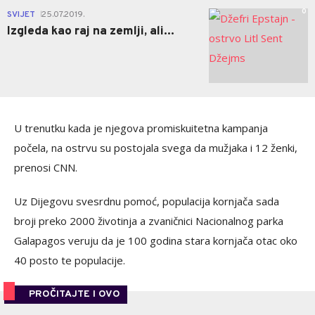
0
SVIJET
25.07.2019.
|
Izgleda kao raj na zemlji, ali...
U trenutku kada je njegova promiskuitetna kampanja
počela, na ostrvu su postojala svega da mužjaka i 12 ženki,
prenosi CNN.
Uz Dijegovu svesrdnu pomoć, populacija kornjača sada
broji preko 2000 životinja a zvaničnici Nacionalnog parka
Galapagos veruju da je 100 godina stara kornjača otac oko
40 posto te populacije.
PROČITAJTE I OVO