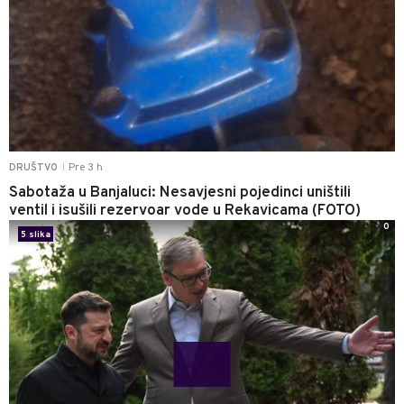
Pre 3 h
DRUŠTVO
|
Sabotaža u Banjaluci: Nesavjesni pojedinci uništili
ventil i isušili rezervoar vode u Rekavicama (FOTO)
0
5 slika