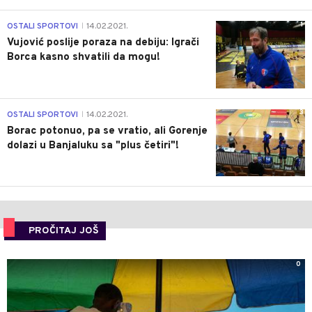
1
OSTALI SPORTOVI
14.02.2021.
|
Vujović poslije poraza na debiju: Igrači
Borca kasno shvatili da mogu!
3
OSTALI SPORTOVI
14.02.2021.
|
Borac potonuo, pa se vratio, ali Gorenje
dolazi u Banjaluku sa "plus četiri"!
PROČITAJ JOŠ
0