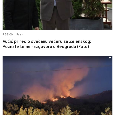
Pre 4 h
REGION
|
Vučić priredio svečanu večeru za Zelenskog:
Poznate teme razgovora u Beogradu (Foto)
0