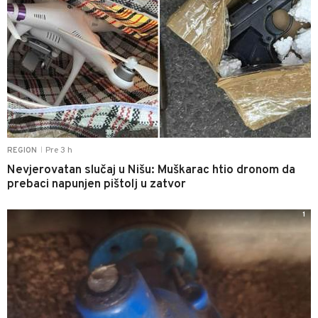
Pre 3 h
REGION
|
Nevjerovatan slučaj u Nišu: Muškarac htio dronom da
prebaci napunjen pištolj u zatvor
1