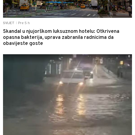
Pre 5 h
SVIJET
|
Skandal u njujorškom luksuznom hotelu: Otkrivena
opasna bakterija, uprava zabranila radnicima da
obavijeste goste
0