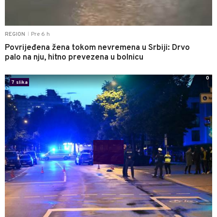
Pre 6 h
REGION
|
Povrijeđena žena tokom nevremena u Srbiji: Drvo
palo na nju, hitno prevezena u bolnicu
0
7 slika