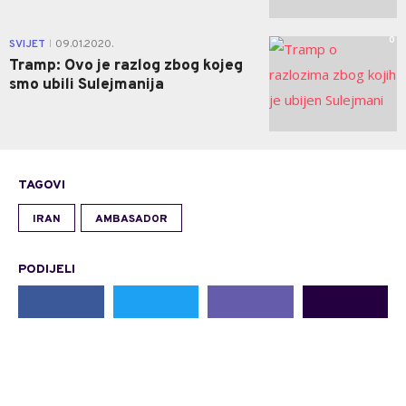
0
SVIJET
09.01.2020.
|
Tramp: Ovo je razlog zbog kojeg
smo ubili Sulejmanija
TAGOVI
IRAN
AMBASADOR
PODIJELI