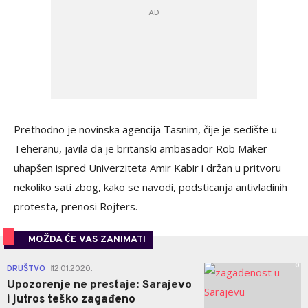
Prethodno je novinska agencija Tasnim, čije je sedište u
Teheranu, javila da je britanski ambasador Rob Maker
uhapšen ispred Univerziteta Amir Kabir i držan u pritvoru
nekoliko sati zbog, kako se navodi, podsticanja antivladinih
protesta, prenosi Rojters.
MOŽDA ĆE VAS ZANIMATI
0
DRUŠTVO
12.01.2020.
|
Upozorenje ne prestaje: Sarajevo
i jutros teško zagađeno