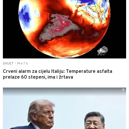
Pre 7 h
SVIJET
|
Crveni alarm za cijelu Italiju: Temperature asfalta
prelaze 60 stepeni, ima i žrtava
0