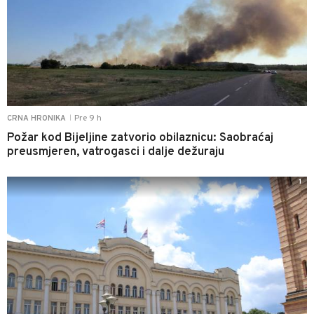
Pre 9 h
CRNA HRONIKA
|
Požar kod Bijeljine zatvorio obilaznicu: Saobraćaj
preusmjeren, vatrogasci i dalje dežuraju
1