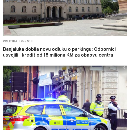
Pre 10 h
POLITIKA
|
Banjaluka dobila novu odluku o parkingu: Odbornici
usvojili i kredit od 18 miliona KM za obnovu centra
0