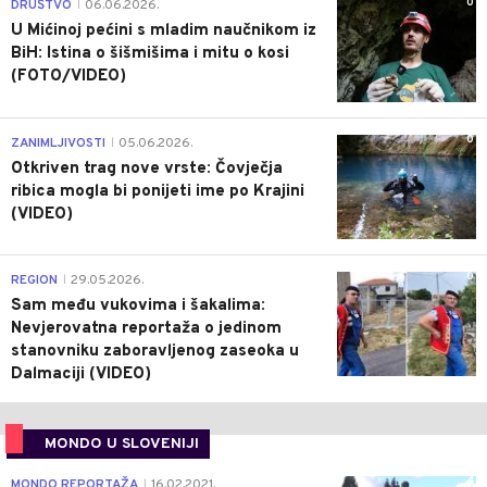
0
DRUŠTVO
06.06.2026.
|
U Mićinoj pećini s mladim naučnikom iz
BiH: Istina o šišmišima i mitu o kosi
(FOTO/VIDEO)
0
ZANIMLJIVOSTI
05.06.2026.
|
Otkriven trag nove vrste: Čovječja
ribica mogla bi ponijeti ime po Krajini
(VIDEO)
0
REGION
29.05.2026.
|
Sam među vukovima i šakalima:
Nevjerovatna reportaža o jedinom
stanovniku zaboravljenog zaseoka u
Dalmaciji (VIDEO)
MONDO U SLOVENIJI
4
MONDO REPORTAŽA
16.02.2021.
|