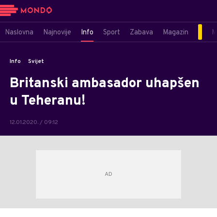
Naslovna
Najnovije
Info
Sport
Zabava
Magazin
M
Info
Svijet
Britanski ambasador uhapšen
u Teheranu!
12.01.2020. / 09:12