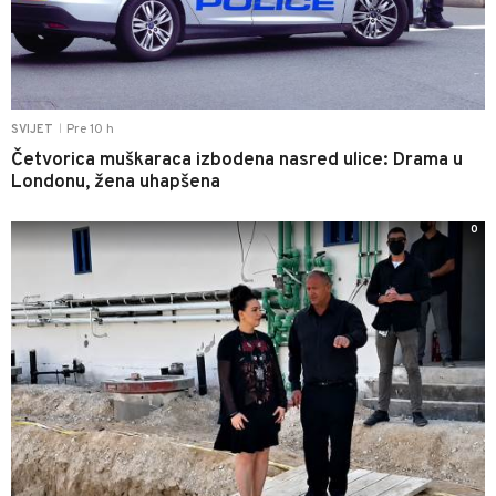
Pre 10 h
SVIJET
|
Četvorica muškaraca izbodena nasred ulice: Drama u
Londonu, žena uhapšena
0