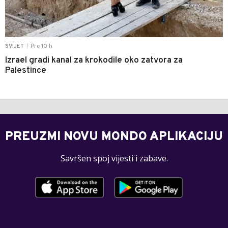
Pre 10 h
SVIJET
|
Izrael gradi kanal za krokodile oko zatvora za
Palestince
PREUZMI NOVU MONDO APLIKACIJU
Savršen spoj vijesti i zabave.