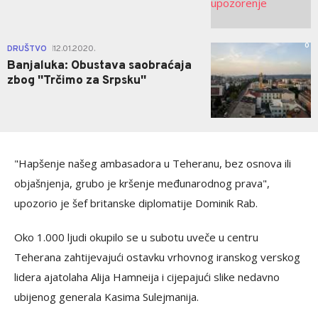
0
DRUŠTVO
12.01.2020.
|
Banjaluka: Obustava saobraćaja
zbog ''Trčimo za Srpsku''
"Hapšenje našeg ambasadora u Teheranu, bez osnova ili
objašnjenja, grubo je kršenje međunarodnog prava",
upozorio je šef britanske diplomatije Dominik Rab.
Oko 1.000 ljudi okupilo se u subotu uveče u centru
Teherana zahtijevajući ostavku vrhovnog iranskog verskog
lidera ajatolaha Alija Hamneija i cijepajući slike nedavno
ubijenog generala Kasima Sulejmanija.