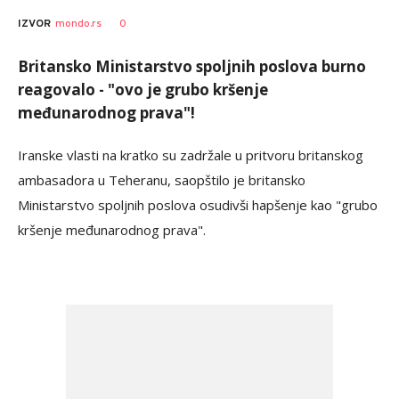
AUTOR
Tanjug
0
IZVOR
mondo.rs
Britansko Ministarstvo spoljnih poslova burno
reagovalo - "ovo je grubo kršenje
međunarodnog prava"!
Iranske vlasti na kratko su zadržale u pritvoru britanskog
ambasadora u Teheranu, saopštilo je britansko
Ministarstvo spoljnih poslova osudivši hapšenje kao "grubo
kršenje međunarodnog prava".