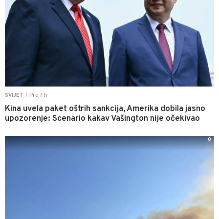
Pre 7 h
SVIJET
|
Kina uvela paket oštrih sankcija, Amerika dobila jasno
upozorenje: Scenario kakav Vašington nije očekivao
0