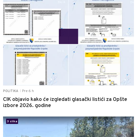
Pre 6 h
POLITIKA
|
CIK objavio kako će izgledati glasački listići za Opšte
izbore 2026. godine
0
3 slika