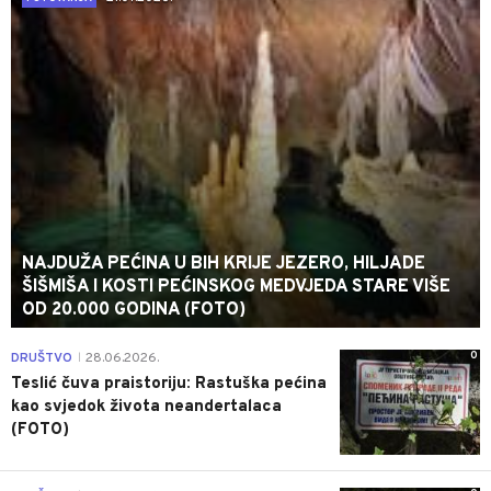
NAJDUŽA PEĆINA U BIH KRIJE JEZERO, HILJADE
ŠIŠMIŠA I KOSTI PEĆINSKOG MEDVJEDA STARE VIŠE
OD 20.000 GODINA (FOTO)
0
DRUŠTVO
28.06.2026.
|
Teslić čuva praistoriju: Rastuška pećina
kao svjedok života neandertalaca
(FOTO)