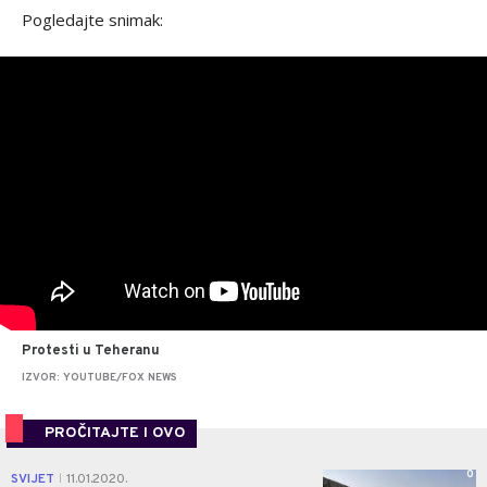
Pogledajte snimak:
Protesti u Teheranu
IZVOR: YOUTUBE/FOX NEWS
PROČITAJTE I OVO
0
SVIJET
11.01.2020.
|