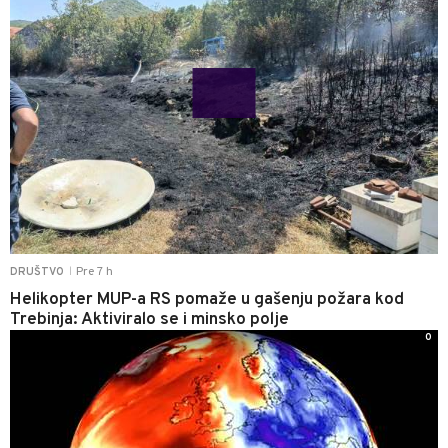
Pre 7 h
DRUŠTVO
|
Helikopter MUP-a RS pomaže u gašenju požara kod
Trebinja: Aktiviralo se i minsko polje
0