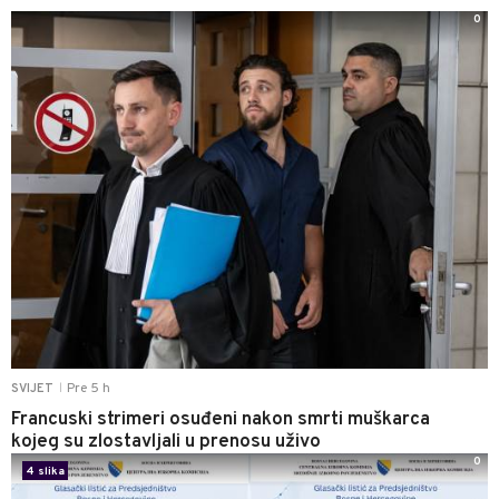
0
Pre 5 h
SVIJET
|
Francuski strimeri osuđeni nakon smrti muškarca
kojeg su zlostavljali u prenosu uživo
0
4 slika