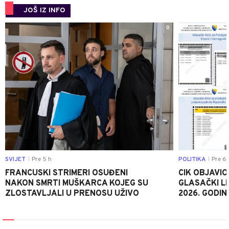
JOŠ IZ INFO
0
SVIJET
Pre 5 h
POLITIKA
Pre 6 
|
|
FRANCUSKI STRIMERI OSUĐENI
CIK OBJAVIO
NAKON SMRTI MUŠKARCA KOJEG SU
GLASAČKI LI
ZLOSTAVLJALI U PRENOSU UŽIVO
2026. GODIN