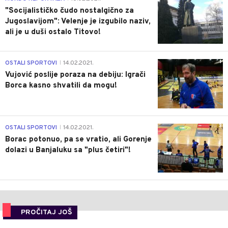
"Socijalističko čudo nostalgično za
Jugoslavijom": Velenje je izgubilo naziv,
ali je u duši ostalo Titovo!
1
OSTALI SPORTOVI
14.02.2021.
|
Vujović poslije poraza na debiju: Igrači
Borca kasno shvatili da mogu!
3
OSTALI SPORTOVI
14.02.2021.
|
Borac potonuo, pa se vratio, ali Gorenje
dolazi u Banjaluku sa "plus četiri"!
PROČITAJ JOŠ