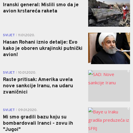
Iranski general: Mislili smo da je
avion krstareća raketa
0
SVIJET
11.01.2020.
|
Hasan Rohani iznio detalje: Evo
kako je oboren ukrajinski putnički
avion!
0
SVIJET
10.01.2020.
|
Raste pritisak: Amerika uvela
nove sankcije Iranu, na udaru
zvaničnici
0
SVIJET
09.01.2020.
|
Mi smo gradili bazu koju su
bombardovali Iranci - zovu ih
"Jugoi"