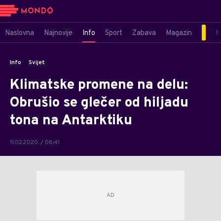
Naslovna
Najnovije
Info
Sport
Zabava
Magazin
M
Info
Svijet
Klimatske promene na delu:
Obrušio se glečer od hiljadu
tona na Antarktiku
11.02.2020. / 08:41