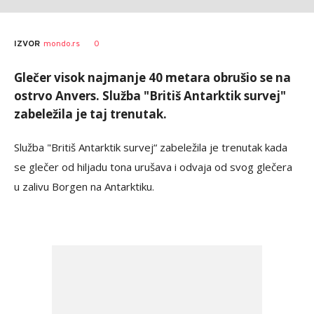
AUTOR
sputnik
0
IZVOR
mondo.rs
Glečer visok najmanje 40 metara obrušio se na
ostrvo Anvers. Služba "Britiš Antarktik survej"
zabeležila je taj trenutak.
Služba "Britiš Antarktik survej“ zabeležila je trenutak kada
se glečer od hiljadu tona urušava i odvaja od svog glečera
u zalivu Borgen na Antarktiku.