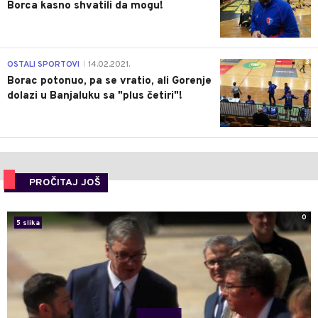
Borca kasno shvatili da mogu!
3
OSTALI SPORTOVI
14.02.2021.
|
Borac potonuo, pa se vratio, ali Gorenje
dolazi u Banjaluku sa "plus četiri"!
PROČITAJ JOŠ
0
5 slika