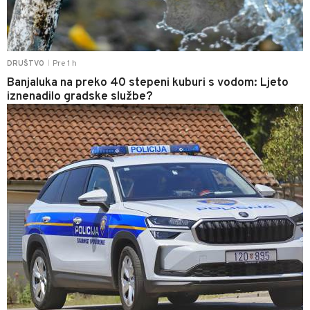
Pre 1 h
DRUŠTVO
|
Banjaluka na preko 40 stepeni kuburi s vodom: Ljeto
iznenadilo gradske službe?
0