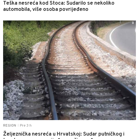
Teška nesreća kod Stoca: Sudarilo se nekoliko
automobila, više osoba povrijeđeno
0
Pre 3 h
REGION
|
Željeznička nesreća u Hrvatskoj: Sudar putničkog i