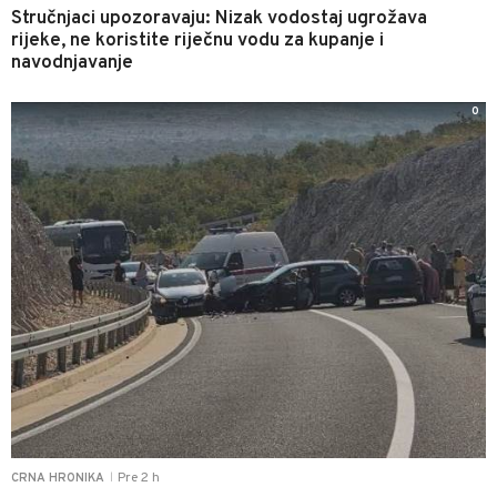
Stručnjaci upozoravaju: Nizak vodostaj ugrožava
rijeke, ne koristite riječnu vodu za kupanje i
navodnjavanje
0
Pre 2 h
CRNA HRONIKA
|