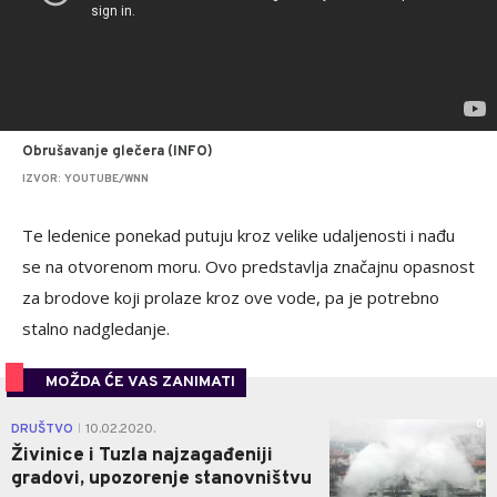
Obrušavanje glečera (INFO)
IZVOR: YOUTUBE/WNN
Te ledenice ponekad putuju kroz velike udaljenosti i nađu
se na otvorenom moru. Ovo predstavlja značajnu opasnost
za brodove koji prolaze kroz ove vode, pa je potrebno
stalno nadgledanje.
MOŽDA ĆE VAS ZANIMATI
0
DRUŠTVO
10.02.2020.
|
Živinice i Tuzla najzagađeniji
gradovi, upozorenje stanovništvu