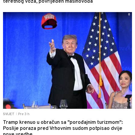
teretnog voza, povrijeđen mašinovođa
0
Pre 3 h
SVIJET
|
Tramp krenuo u obračun sa "porođajnim turizmom":
Poslije poraza pred Vrhovnim sudom potpisao dvije
nove uredbe