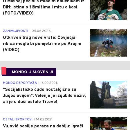
U Mićinoj pećini s mladim naučnikom iz
BiH: Istina o šišmišima i mitu o kosi
(FOTO/VIDEO)
0
ZANIMLJIVOSTI
05.06.2026.
|
Otkriven trag nove vrste: Čovječja
ribica mogla bi ponijeti ime po Krajini
(VIDEO)
MONDO U SLOVENIJI
4
MONDO REPORTAŽA
16.02.2021.
|
"Socijalističko čudo nostalgično za
Jugoslavijom": Velenje je izgubilo naziv,
ali je u duši ostalo Titovo!
1
OSTALI SPORTOVI
14.02.2021.
|
Vujović poslije poraza na debiju: Igrači