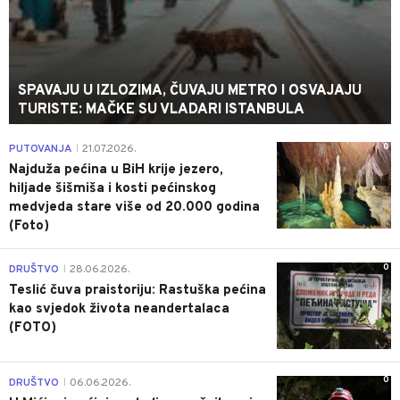
SPAVAJU U IZLOZIMA, ČUVAJU METRO I OSVAJAJU
TURISTE: MAČKE SU VLADARI ISTANBULA
0
PUTOVANJA
21.07.2026.
|
Najduža pećina u BiH krije jezero,
hiljade šišmiša i kosti pećinskog
medvjeda stare više od 20.000 godina
(Foto)
0
DRUŠTVO
28.06.2026.
|
Teslić čuva praistoriju: Rastuška pećina
kao svjedok života neandertalaca
(FOTO)
0
DRUŠTVO
06.06.2026.
|