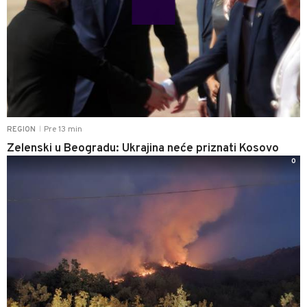
Pre 13 min
REGION
|
Zelenski u Beogradu: Ukrajina neće priznati Kosovo
0