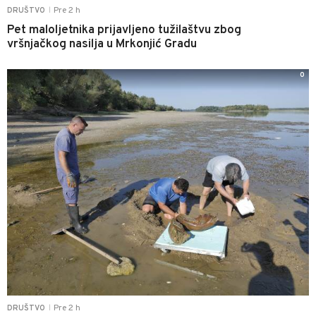
Pre 2 h
DRUŠTVO
|
Pet maloljetnika prijavljeno tužilaštvu zbog
vršnjačkog nasilja u Mrkonjić Gradu
0
Pre 2 h
DRUŠTVO
|