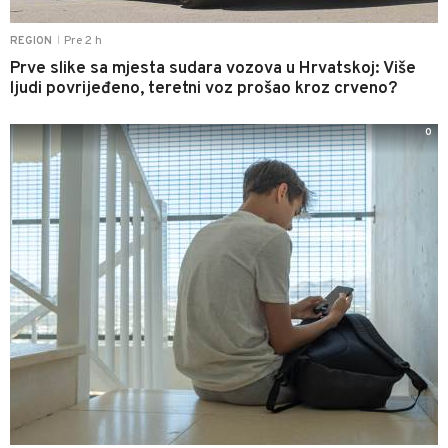
Pre 2 h
REGION
|
Prve slike sa mjesta sudara vozova u Hrvatskoj: Više
ljudi povrijeđeno, teretni voz prošao kroz crveno?
0