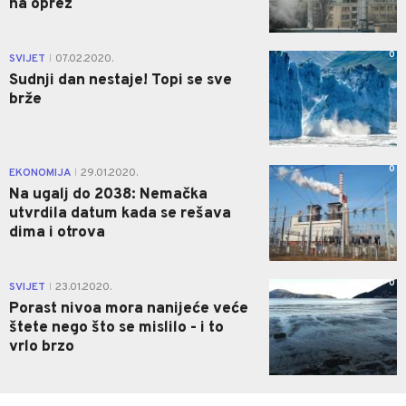
na oprez
0
SVIJET
07.02.2020.
|
Sudnji dan nestaje! Topi se sve
brže
0
EKONOMIJA
29.01.2020.
|
Na ugalj do 2038: Nemačka
utvrdila datum kada se rešava
dima i otrova
0
SVIJET
23.01.2020.
|
Porast nivoa mora nanijeće veće
štete nego što se mislilo - i to
vrlo brzo