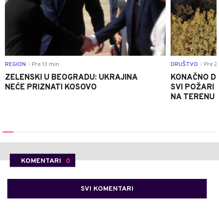
REGION
Pre 13 min
DRUŠTVO
Pre 2
|
|
ZELENSKI U BEOGRADU: UKRAJINA
KONAČNO DO
NEĆE PRIZNATI KOSOVO
SVI POŽARI 
NA TERENU 
KOMENTARI
0
SVI KOMENTARI