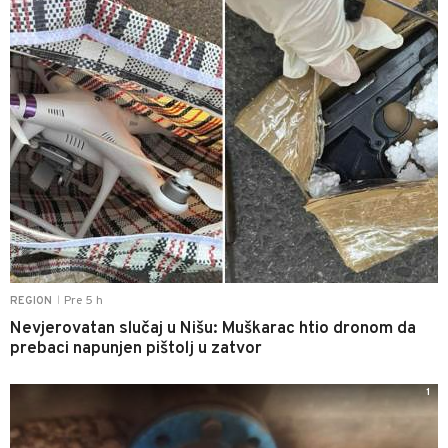
Pre 5 h
REGION
|
Nevjerovatan slučaj u Nišu: Muškarac htio dronom da
prebaci napunjen pištolj u zatvor
1