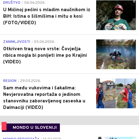
0
DRUŠTVO
06.06.2026.
|
U Mićinoj pećini s mladim naučnikom iz
BiH: Istina o šišmišima i mitu o kosi
(FOTO/VIDEO)
0
ZANIMLJIVOSTI
05.06.2026.
|
Otkriven trag nove vrste: Čovječja
ribica mogla bi ponijeti ime po Krajini
(VIDEO)
0
REGION
29.05.2026.
|
Sam među vukovima i šakalima:
Nevjerovatna reportaža o jedinom
stanovniku zaboravljenog zaseoka u
Dalmaciji (VIDEO)
MONDO U SLOVENIJI
4