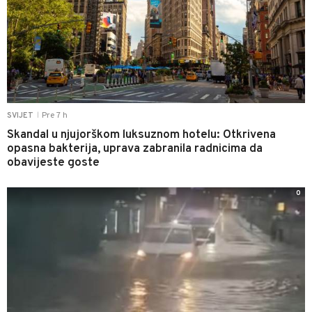
Pre 7 h
SVIJET
|
Skandal u njujorškom luksuznom hotelu: Otkrivena
opasna bakterija, uprava zabranila radnicima da
obavijeste goste
0