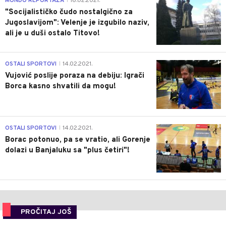
MONDO REPORTAŽA
16.02.2021.
|
"Socijalističko čudo nostalgično za
Jugoslavijom": Velenje je izgubilo naziv,
ali je u duši ostalo Titovo!
1
OSTALI SPORTOVI
14.02.2021.
|
Vujović poslije poraza na debiju: Igrači
Borca kasno shvatili da mogu!
3
OSTALI SPORTOVI
14.02.2021.
|
Borac potonuo, pa se vratio, ali Gorenje
dolazi u Banjaluku sa "plus četiri"!
PROČITAJ JOŠ