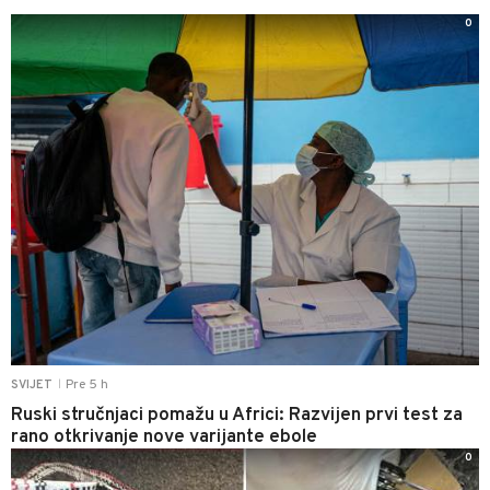
0
Pre 5 h
SVIJET
|
Ruski stručnjaci pomažu u Africi: Razvijen prvi test za
rano otkrivanje nove varijante ebole
0