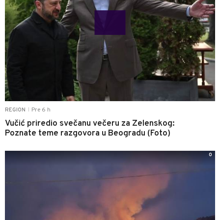
Pre 6 h
REGION
|
Vučić priredio svečanu večeru za Zelenskog:
Poznate teme razgovora u Beogradu (Foto)
0