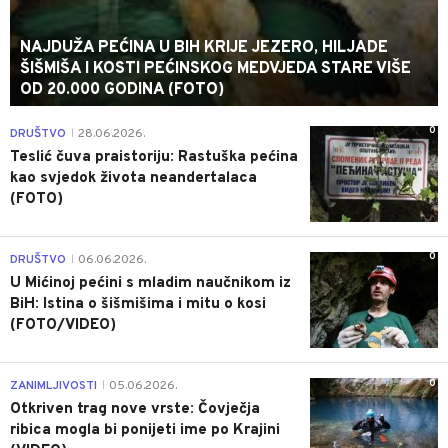
NAJDUŽA PEĆINA U BIH KRIJE JEZERO, HILJADE
ŠIŠMIŠA I KOSTI PEĆINSKOG MEDVJEDA STARE VIŠE
OD 20.000 GODINA (FOTO)
0
DRUŠTVO
28.06.2026.
|
Teslić čuva praistoriju: Rastuška pećina
kao svjedok života neandertalaca
(FOTO)
0
DRUŠTVO
06.06.2026.
|
U Mićinoj pećini s mladim naučnikom iz
BiH: Istina o šišmišima i mitu o kosi
(FOTO/VIDEO)
0
ZANIMLJIVOSTI
05.06.2026.
|
Otkriven trag nove vrste: Čovječja
ribica mogla bi ponijeti ime po Krajini