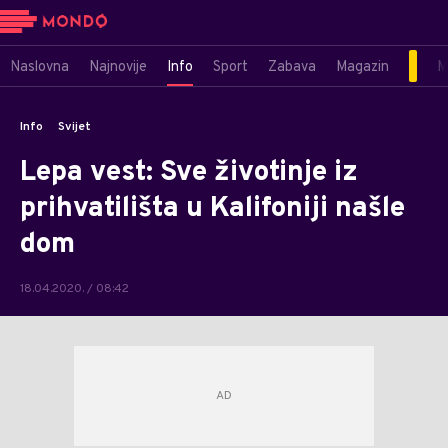
Naslovna
Najnovije
Info
Sport
Zabava
Magazin
M
Info
Svijet
Lepa vest: Sve životinje iz
prihvatilišta u Kalifoniji našle
dom
18.04.2020. / 08:42