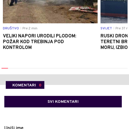
DRUŠTVO
Pre 2 min
SVIJET
Pre 37 m
|
|
VELIKI NAPORI URODILI PLODOM:
RUSKI DRON
POŽAR KOD TREBINJA POD
TERETNI BR
KONTROLOM
MORU, IZBIO
KOMENTARI
0
SVI KOMENTARI
Upiši ime