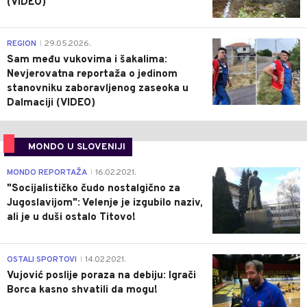
(VIDEO)
0
REGION
29.05.2026.
|
Sam među vukovima i šakalima:
Nevjerovatna reportaža o jedinom
stanovniku zaboravljenog zaseoka u
Dalmaciji (VIDEO)
MONDO U SLOVENIJI
4
MONDO REPORTAŽA
16.02.2021.
|
"Socijalističko čudo nostalgično za
Jugoslavijom": Velenje je izgubilo naziv,
ali je u duši ostalo Titovo!
1
OSTALI SPORTOVI
14.02.2021.
|
Vujović poslije poraza na debiju: Igrači
Borca kasno shvatili da mogu!