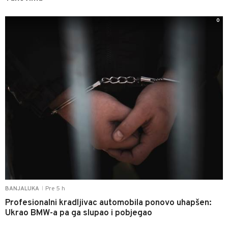
0
Pre 5 h
BANJALUKA
|
Profesionalni kradljivac automobila ponovo uhapšen:
Ukrao BMW-a pa ga slupao i pobjegao