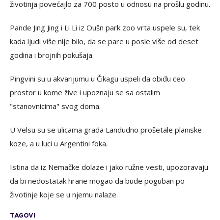
životinja povećajlo za 700 posto u odnosu na prošlu godinu.
Pande Jing Jing i Li Li iz Oušn park zoo vrta uspele su, tek
kada ljudi više nije bilo, da se pare u posle više od deset
godina i brojnih pokušaja.
Pingvini su u akvarijumu u Čikagu uspeli da obiđu ceo
prostor u kome žive i upoznaju se sa ostalim
"stanovnicima" svog doma.
U Velsu su se ulicama grada Landudno prošetale planiske
koze, a u luci u Argentini foka.
Istina da iz Nemačke dolaze i jako ružne vesti, upozoravaju
da bi nedostatak hrane mogao da bude poguban po
životinje koje se u njemu nalaze.
TAGOVI