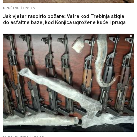
Pre 3 h
DRUŠTVO
|
Jak vjetar raspirio požare: Vatra kod Trebinja stigla
do asfaltne baze, kod Konjica ugrožene kuće i pruga
0