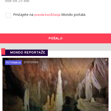
više od 25 MB.
Pristajete na
Mondo portala.
pravila korišćenja
POŠALJI
MONDO REPORTAŽE
0
21.07.2026.
PUTOVANJA