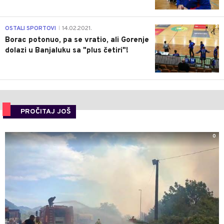
3
OSTALI SPORTOVI
14.02.2021.
|
Borac potonuo, pa se vratio, ali Gorenje
dolazi u Banjaluku sa "plus četiri"!
PROČITAJ JOŠ
0