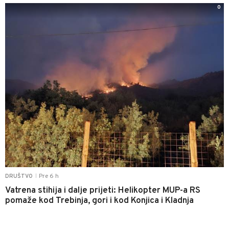
0
Pre 6 h
DRUŠTVO
|
Vatrena stihija i dalje prijeti: Helikopter MUP-a RS
pomaže kod Trebinja, gori i kod Konjica i Kladnja