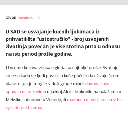
AUTOR
Tanjug
0
IZVOR
mondo.rs
U SAD se usvajanje kućnih ljubimaca iz
prihvatilišta "ustostručilo" - broj usvojenih
životinja povećan je više stotina puta u odnosu
na isti period prošle godine.
U vreme korona virusa izgleda su najbolje prošle životinje,
koje su kada se ljudi povukli u kuće počele da uživaju širom
planete, pa je mogće videti grupe mladih
lavova kako
spavaju na putevima
u Južnoj Africi, krokodile na palažama u
Meksiku, labudove u Veneciji, ili
majmuna u Indiji koji na vrhu
zgrade pušta zmaja
.