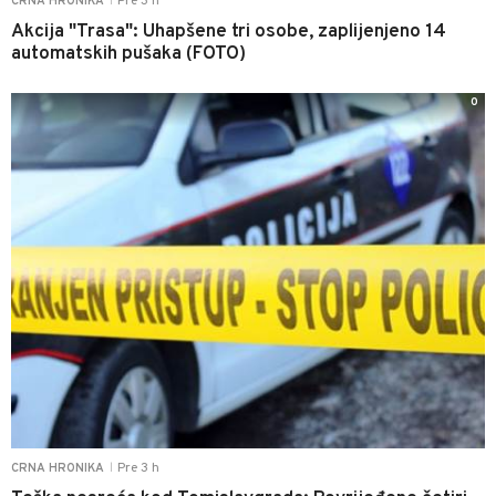
Pre 3 h
CRNA HRONIKA
|
Akcija "Trasa": Uhapšene tri osobe, zaplijenjeno 14
automatskih pušaka (FOTO)
0
Pre 3 h
CRNA HRONIKA
|