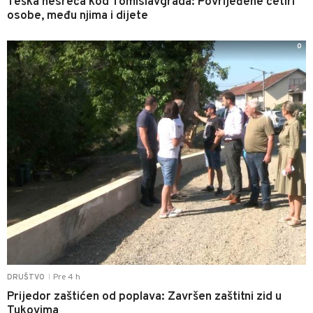
Teška nesreća kod Tomislavgrada: Povrijeđene četiri
osobe, među njima i dijete
0
Pre 4 h
DRUŠTVO
|
Prijedor zaštićen od poplava: Završen zaštitni zid u
Tukovima