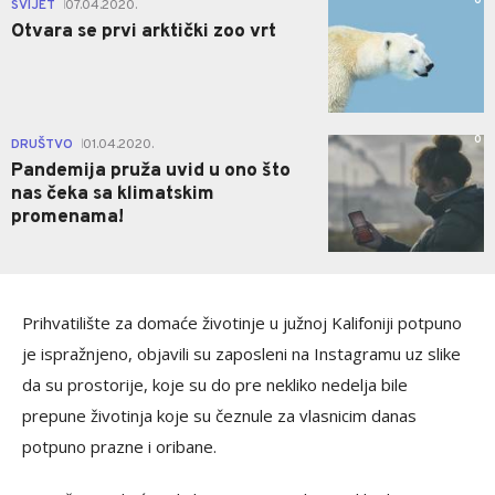
0
SVIJET
07.04.2020.
|
Otvara se prvi arktički zoo vrt
0
DRUŠTVO
01.04.2020.
|
Pandemija pruža uvid u ono što
nas čeka sa klimatskim
promenama!
Prihvatilište za domaće životinje u južnoj Kalifoniji potpuno
je ispražnjeno, objavili su zaposleni na Instagramu uz slike
da su prostorije, koje su do pre nekliko nedelja bile
prepune životinja koje su čeznule za vlasnicim danas
potpuno prazne i oribane.