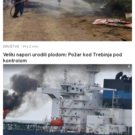
Pre 2 min
DRUŠTVO
|
Veliki napori urodili plodom: Požar kod Trebinja pod
kontrolom
0