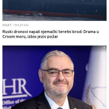
Pre 37 min
SVIJET
|
Ruski dronovi napali njemački teretni brod: Drama u
Crnom moru, izbio jeziv požar
0