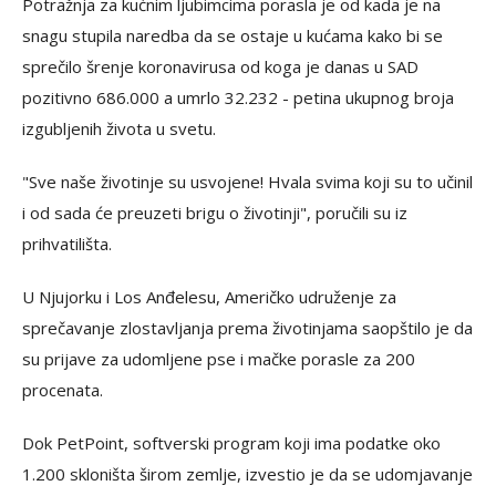
Potražnja za kućnim ljubimcima porasla je od kada je na
snagu stupila naredba da se ostaje u kućama kako bi se
sprečilo šrenje koronavirusa od koga je danas u SAD
pozitivno 686.000 a umrlo 32.232 - petina ukupnog broja
izgubljenih života u svetu.
"Sve naše životinje su usvojene! Hvala svima koji su to učinil
i od sada će preuzeti brigu o životinji", poručili su iz
prihvatilišta.
U Njujorku i Los Anđelesu, Američko udruženje za
sprečavanje zlostavljanja prema životinjama saopštilo je da
su prijave za udomljene pse i mačke porasle za 200
procenata.
Dok PetPoint, softverski program koji ima podatke oko
1.200 skloništa širom zemlje, izvestio je da se udomjavanje