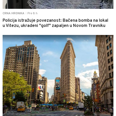
Pre 8 h
CRNA HRONIKA
|
Policija istražuje povezanost: Bačena bomba na lokal
u Vitezu, ukradeni "golf" zapaljen u Novom Travniku
0