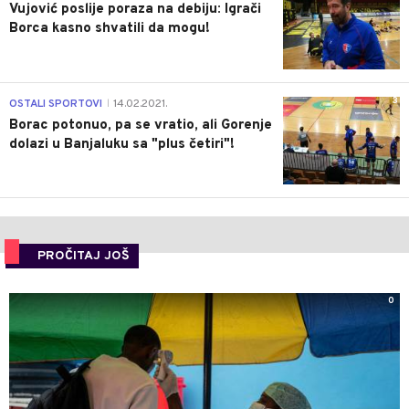
Vujović poslije poraza na debiju: Igrači
Borca kasno shvatili da mogu!
3
OSTALI SPORTOVI
14.02.2021.
|
Borac potonuo, pa se vratio, ali Gorenje
dolazi u Banjaluku sa "plus četiri"!
PROČITAJ JOŠ
0