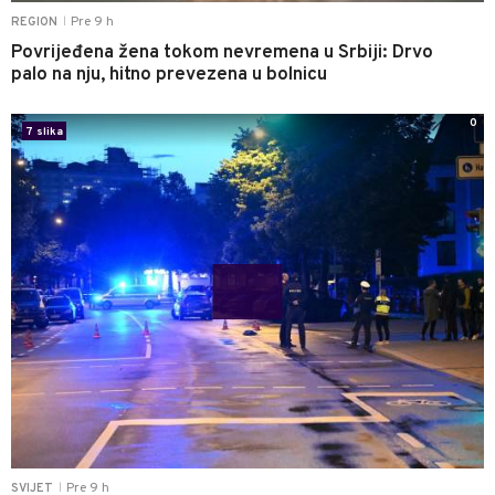
Pre 9 h
REGION
|
Povrijeđena žena tokom nevremena u Srbiji: Drvo
palo na nju, hitno prevezena u bolnicu
0
7 slika
Pre 9 h
SVIJET
|