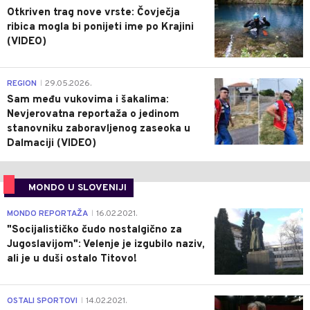
Otkriven trag nove vrste: Čovječja
ribica mogla bi ponijeti ime po Krajini
(VIDEO)
0
REGION
29.05.2026.
|
Sam među vukovima i šakalima:
Nevjerovatna reportaža o jedinom
stanovniku zaboravljenog zaseoka u
Dalmaciji (VIDEO)
MONDO U SLOVENIJI
4
MONDO REPORTAŽA
16.02.2021.
|
"Socijalističko čudo nostalgično za
Jugoslavijom": Velenje je izgubilo naziv,
ali je u duši ostalo Titovo!
1
OSTALI SPORTOVI
14.02.2021.
|