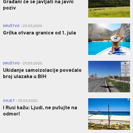
Građani će se javljati na javni
poziv
0
DRUŠTVO
25.05.2020.
|
Grčka otvara granice od 1. jula
0
DRUŠTVO
25.05.2020.
|
Ukidanje samoizolacije povećalo
broj ulazaka u BIH
0
SVIJET
25.05.2020.
|
I Rusi kažu: Ljudi, ne putujte na
odmor!