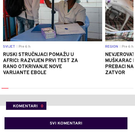
SVIJET
Pre 6 h
REGION
Pre 6 h
|
|
RUSKI STRUČNJACI POMAŽU U
NEVJEROVATA
AFRICI: RAZVIJEN PRVI TEST ZA
MUŠKARAC H
RANO OTKRIVANJE NOVE
PREBACI NA
VARIJANTE EBOLE
ZATVOR
KOMENTARI
0
SVI KOMENTARI