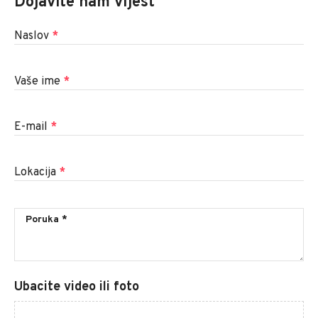
Dojavite nam vijest
Naslov
*
Vaše ime
*
E-mail
*
Lokacija
*
Ubacite video ili foto