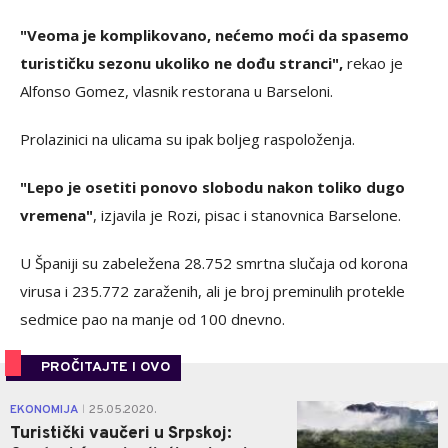
"Veoma je komplikovano, nećemo moći da spasemo
turističku sezonu ukoliko ne dođu stranci",
rekao je
Alfonso Gomez, vlasnik restorana u Barseloni.
Prolazinici na ulicama su ipak boljeg raspoloženja.
"Lepo je osetiti ponovo slobodu nakon toliko dugo
vremena"
, izjavila je Rozi, pisac i stanovnica Barselone.
U Španiji su zabeležena 28.752 smrtna slučaja od korona
virusa i 235.772 zaraženih, ali je broj preminulih protekle
sedmice pao na manje od 100 dnevno.
PROČITAJTE I OVO
0
EKONOMIJA
25.05.2020.
|
Turistički vaučeri u Srpskoj: