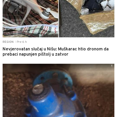
Pre 6 h
REGION
|
Nevjerovatan slučaj u Nišu: Muškarac htio dronom da
prebaci napunjen pištolj u zatvor
1