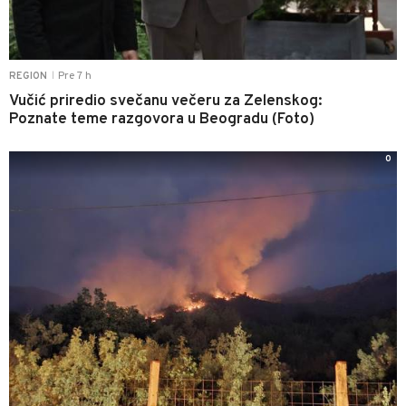
Pre 7 h
REGION
|
Vučić priredio svečanu večeru za Zelenskog:
Poznate teme razgovora u Beogradu (Foto)
0