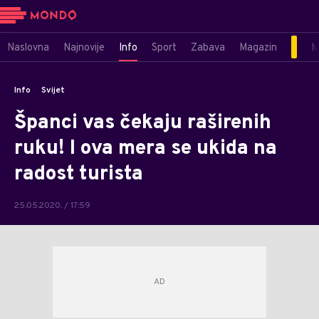
Naslovna
Najnovije
Info
Sport
Zabava
Magazin
M
Info
Svijet
Španci vas čekaju raširenih
ruku! I ova mera se ukida na
radost turista
25.05.2020. / 17:59