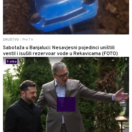
Pre 7 h
DRUŠTVO
|
Sabotaža u Banjaluci: Nesavjesni pojedinci uništili
ventil i isušili rezervoar vode u Rekavicama (FOTO)
0
5 slika