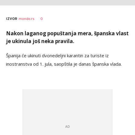
AUTOR
Tanjug
0
IZVOR
mondo.rs
Nakon laganog popuštanja mera, španska vlast
je ukinula još neka pravila.
Španija će ukinuti dvonedeljni karantin za turiste iz
inostranstva od 1. jula, saopštila je danas španska vlada.