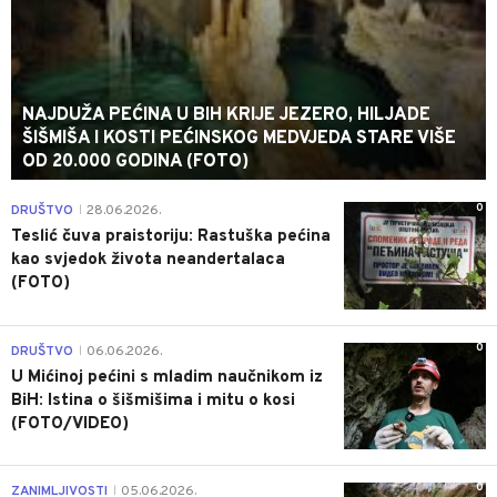
NAJDUŽA PEĆINA U BIH KRIJE JEZERO, HILJADE
ŠIŠMIŠA I KOSTI PEĆINSKOG MEDVJEDA STARE VIŠE
OD 20.000 GODINA (FOTO)
0
DRUŠTVO
28.06.2026.
|
Teslić čuva praistoriju: Rastuška pećina
kao svjedok života neandertalaca
(FOTO)
0
DRUŠTVO
06.06.2026.
|
U Mićinoj pećini s mladim naučnikom iz
BiH: Istina o šišmišima i mitu o kosi
(FOTO/VIDEO)
0
ZANIMLJIVOSTI
05.06.2026.
|