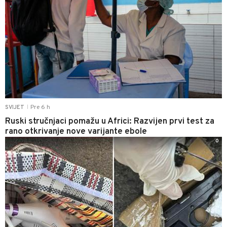
Pre 6 h
SVIJET
|
Ruski stručnjaci pomažu u Africi: Razvijen prvi test za
rano otkrivanje nove varijante ebole
0