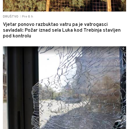
Pre 8 h
DRUŠTVO
|
Vjetar ponovo razbuktao vatru pa je vatrogasci
savladali: Požar iznad sela Luka kod Trebinja stavljen
pod kontrolu
0