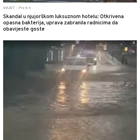
Pre 8 h
SVIJET
|
Skandal u njujorškom luksuznom hotelu: Otkrivena
opasna bakterija, uprava zabranila radnicima da
obavijeste goste
0