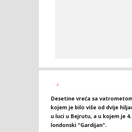
Sandra
AUTOR
0
Krstanović
Desetine vreća sa vatrometom 
kojem je bilo više od dvije hi
u luci u Bejrutu, a u kojem je 4
londonski "Gardijan".