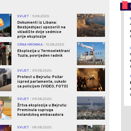
0
0
SVIJET
11.08.2020.
|
Dokumenti iz Libana:
Bezbjednjaci upozorili na
skladište dvije sedmice
prije eksplozije
0
0
CRNA HRONIKA
10.08.2020.
|
Eksplozija u Termoelektrani
Tuzla, povrijeđen radnik
0
0
SVIJET
09.08.2020.
|
Protest u Bejrutu: Požar
ispred parlamenta, sukobi
sa policijom (VIDEO, FOTO)
0
0
SVIJET
09.08.2020.
|
Žrtva eksplozije u Bejrutu:
Preminula supruga
holandskog ambasadora
0
0
SVIJET
08.08.2020.
|