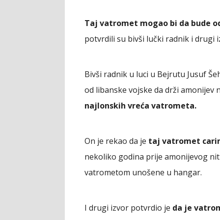
Taj vatromet mogao bi da bude odl
potvrdili su bivši lučki radnik i drugi iz
Bivši radnik u luci u Bejrutu Jusuf Še
od libanske vojske da drži amonijev 
najlonskih vreća vatrometa.
On je rekao da je
taj vatromet carina
nekoliko godina prije amonijevog nitr
vatrometom unošene u hangar.
I drugi izvor potvrdio je
da je vatrom