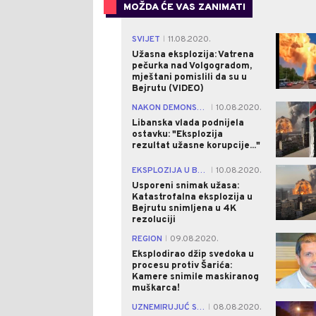
MOŽDA ĆE VAS ZANIMATI
SVIJET
11.08.2020.
|
Užasna eksplozija: Vatrena
pečurka nad Volgogradom,
mještani pomislili da su u
Bejrutu (VIDEO)
NAKON DEMONSTRACIJA
10.08.2020.
|
Libanska vlada podnijela
ostavku: "Eksplozija
rezultat užasne korupcije..."
EKSPLOZIJA U BEJRUTU
10.08.2020.
|
Usporeni snimak užasa:
Katastrofalna eksplozija u
Bejrutu snimljena u 4K
rezoluciji
REGION
09.08.2020.
|
Eksplodirao džip svedoka u
procesu protiv Šarića:
Kamere snimile maskiranog
muškarca!
UZNEMIRUJUĆ SADRŽAJ!
08.08.2020.
|