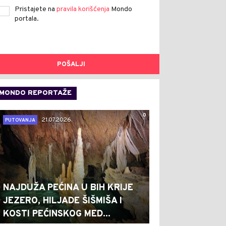
Pristajete na
pravila korišćenja
Mondo
portala.
POŠALJI
MONDO REPORTAŽE
0
21.07.2026.
PUTOVANJA
NAJDUŽA PEĆINA U BIH KRIJE
JEZERO, HILJADE ŠIŠMIŠA I
KOSTI PEĆINSKOG MED...