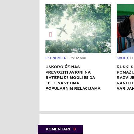
0
EKONOMIJA
Pre 12 min
SVIJET
P
|
|
USKORO ĆE NAS
RUSKI 
PREVOZITI AVIONI NA
POMAŽU 
BATERIJE? MOGLI BI DA
RAZVIJE
LETE NA VEOMA
RANO O
POPULARNIM RELACIJAMA
VARIJA
KOMENTARI
0