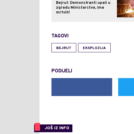
Bejrut: Demonstranti upali u
zgradu Ministarstva, ima
mrtvih!
TAGOVI
BEJRUT
EKSPLOZIJA
PODIJELI
JOŠ IZ INFO