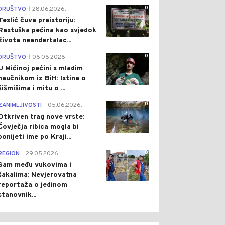
0
DRUŠTVO
28.06.2026.
|
Teslić čuva praistoriju:
Rastuška pećina kao svjedok
života neandertalac...
0
DRUŠTVO
06.06.2026.
|
U Mićinoj pećini s mladim
naučnikom iz BiH: Istina o
šišmišima i mitu o ...
0
ZANIMLJIVOSTI
05.06.2026.
|
Otkriven trag nove vrste:
Čovječja ribica mogla bi
ponijeti ime po Kraji...
0
REGION
29.05.2026.
|
Sam među vukovima i
šakalima: Nevjerovatna
reportaža o jedinom
stanovnik...