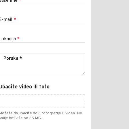
Vaše ime
*
E-mail
*
Lokacija
*
Ubacite video ili foto
Možete da ubacite do 3 fotografije ili videa. Ne
smije biti više od 25 MB.