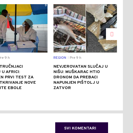
0
0
re 9 h
REGION
Pre 9 h
DRU
|
STRUČNJACI
NEVJEROVATAN SLUČAJ U
SAB
U AFRICI:
NIŠU: MUŠKARAC HTIO
NES
N PRVI TEST ZA
DRONOM DA PREBACI
UNIŠ
TKRIVANJE NOVE
NAPUNJEN PIŠTOLJ U
REZ
NTE EBOLE
ZATVOR
REK
SVI KOMENTARI