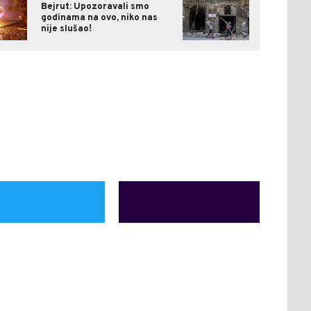
Bejrut: Upozoravali smo
godinama na ovo, niko nas
nije slušao!