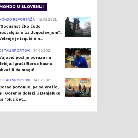
MONDO U SLOVENIJI
4
MONDO REPORTAŽA
16.02.2021.
|
"Socijalističko čudo
nostalgično za Jugoslavijom":
Velenje je izgubilo n...
1
OSTALI SPORTOVI
14.02.2021.
|
Vujović poslije poraza na
debiju: Igrači Borca kasno
shvatili da mogu!
3
OSTALI SPORTOVI
14.02.2021.
|
Borac potonuo, pa se vratio,
ali Gorenje dolazi u Banjaluku
sa "plus čet...