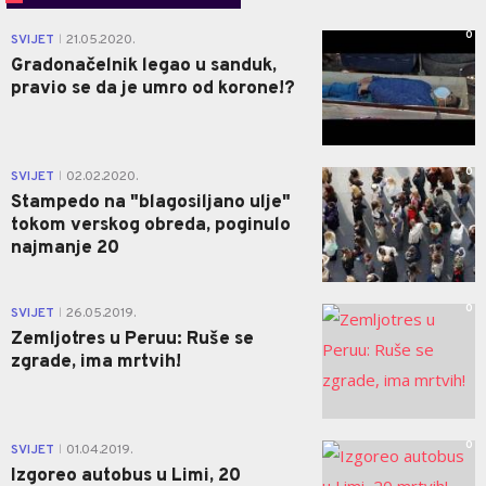
0
SVIJET
21.05.2020.
|
Gradonačelnik legao u sanduk,
pravio se da je umro od korone!?
0
SVIJET
02.02.2020.
|
Stampedo na "blagosiljano ulje"
tokom verskog obreda, poginulo
najmanje 20
0
SVIJET
26.05.2019.
|
Zemljotres u Peruu: Ruše se
zgrade, ima mrtvih!
0
SVIJET
01.04.2019.
|
Izgoreo autobus u Limi, 20