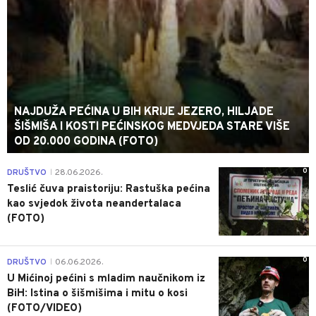
NAJDUŽA PEĆINA U BIH KRIJE JEZERO, HILJADE
ŠIŠMIŠA I KOSTI PEĆINSKOG MEDVJEDA STARE VIŠE
OD 20.000 GODINA (FOTO)
0
DRUŠTVO
28.06.2026.
|
Teslić čuva praistoriju: Rastuška pećina
kao svjedok života neandertalaca
(FOTO)
0
DRUŠTVO
06.06.2026.
|
U Mićinoj pećini s mladim naučnikom iz
BiH: Istina o šišmišima i mitu o kosi
(FOTO/VIDEO)