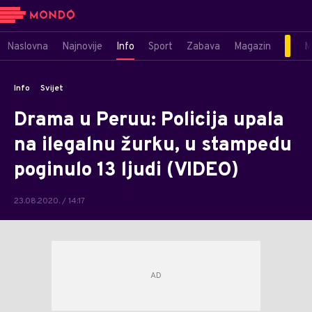
Naslovna
Najnovije
Info
Sport
Zabava
Magazin
M
Info
Svijet
Drama u Peruu: Policija upala
na ilegalnu žurku, u stampedu
poginulo 13 ljudi (VIDEO)
23.08.2020. / 14:17