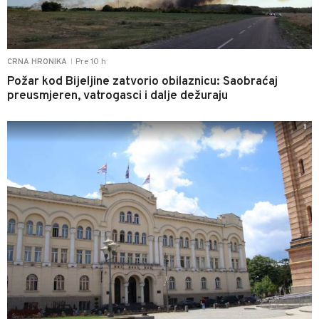
Pre 10 h
CRNA HRONIKA
|
Požar kod Bijeljine zatvorio obilaznicu: Saobraćaj
preusmjeren, vatrogasci i dalje dežuraju
1