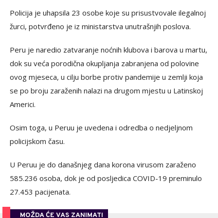
Policija je uhapsila 23 osobe koje su prisustvovale ilegalnoj
žurci, potvrđeno je iz ministarstva unutrašnjih poslova.
Peru je naredio zatvaranje noćnih klubova i barova u martu,
dok su veća porodična okupljanja zabranjena od polovine
ovog mjeseca, u cilju borbe protiv pandemije u zemlji koja
se po broju zaraženih nalazi na drugom mjestu u Latinskoj
Americi.
Osim toga, u Peruu je uvedena i odredba o nedjeljnom
policijskom času.
U Peruu je do današnjeg dana korona virusom zaraženo
585.236 osoba, dok je od posljedica COVID-19 preminulo
27.453 pacijenata.
MOŽDA ĆE VAS ZANIMATI