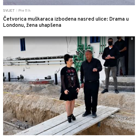
Pre 11 h
SVIJET
|
Četvorica muškaraca izbodena nasred ulice: Drama u
Londonu, žena uhapšena
0