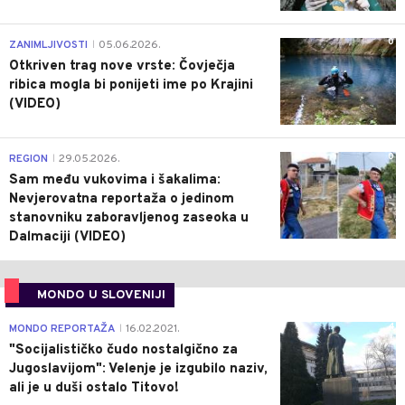
0
ZANIMLJIVOSTI
05.06.2026.
|
Otkriven trag nove vrste: Čovječja
ribica mogla bi ponijeti ime po Krajini
(VIDEO)
0
REGION
29.05.2026.
|
Sam među vukovima i šakalima:
Nevjerovatna reportaža o jedinom
stanovniku zaboravljenog zaseoka u
Dalmaciji (VIDEO)
MONDO U SLOVENIJI
4
MONDO REPORTAŽA
16.02.2021.
|
"Socijalističko čudo nostalgično za
Jugoslavijom": Velenje je izgubilo naziv,
ali je u duši ostalo Titovo!