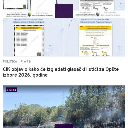
Pre 7 h
POLITIKA
|
CIK objavio kako će izgledati glasački listići za Opšte
izbore 2026. godine
0
3 slika