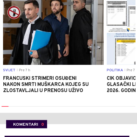
SVIJET
Pre 7 h
POLITIKA
Pre 7 
|
|
FRANCUSKI STRIMERI OSUĐENI
CIK OBJAVIO
NAKON SMRTI MUŠKARCA KOJEG SU
GLASAČKI LI
ZLOSTAVLJALI U PRENOSU UŽIVO
2026. GODIN
KOMENTARI
0