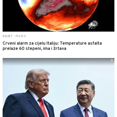
Pre 8 h
SVIJET
|
Crveni alarm za cijelu Italiju: Temperature asfalta
prelaze 60 stepeni, ima i žrtava
0