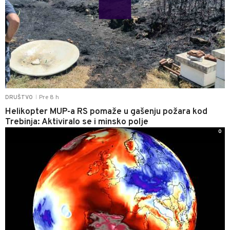
Pre 8 h
DRUŠTVO
|
Helikopter MUP-a RS pomaže u gašenju požara kod
Trebinja: Aktiviralo se i minsko polje
0