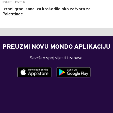
Pre 11 h
SVIJET
|
Izrael gradi kanal za krokodile oko zatvora za
Palestince
PREUZMI NOVU MONDO APLIKACIJU
Savršen spoj vijesti i zabave.