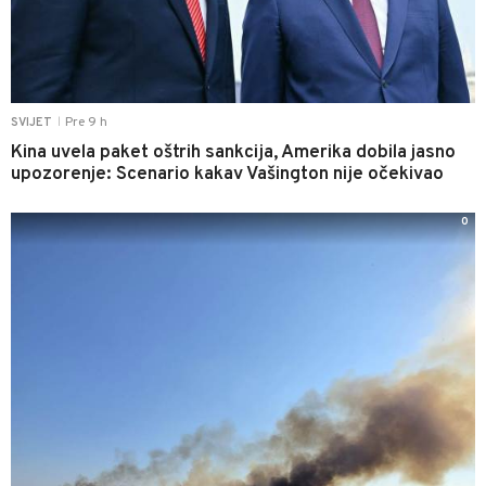
Pre 9 h
SVIJET
|
Kina uvela paket oštrih sankcija, Amerika dobila jasno
upozorenje: Scenario kakav Vašington nije očekivao
0