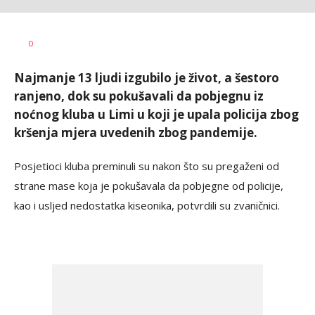
Sandra
AUTOR
0
Krstanović
Najmanje 13 ljudi izgubilo je život, a šestoro
ranjeno, dok su pokušavali da pobjegnu iz
noćnog kluba u Limi u koji je upala policija zbog
kršenja mjera uvedenih zbog pandemije.
Posjetioci kluba preminuli su nakon što su pregaženi od
strane mase koja je pokušavala da pobjegne od policije,
kao i usljed nedostatka kiseonika, potvrdili su zvaničnici.