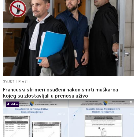
Pre 7 h
SVIJET
|
Francuski strimeri osuđeni nakon smrti muškarca
kojeg su zlostavljali u prenosu uživo
0
4 slika