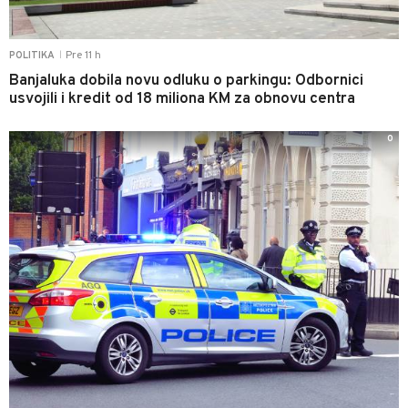
Pre 11 h
POLITIKA
|
Banjaluka dobila novu odluku o parkingu: Odbornici
usvojili i kredit od 18 miliona KM za obnovu centra
0