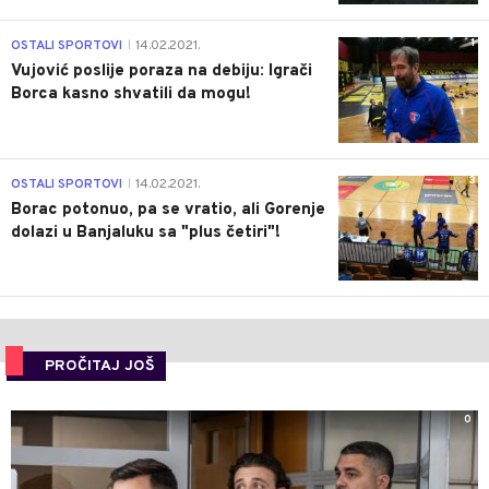
1
OSTALI SPORTOVI
14.02.2021.
|
Vujović poslije poraza na debiju: Igrači
Borca kasno shvatili da mogu!
3
OSTALI SPORTOVI
14.02.2021.
|
Borac potonuo, pa se vratio, ali Gorenje
dolazi u Banjaluku sa "plus četiri"!
PROČITAJ JOŠ
0