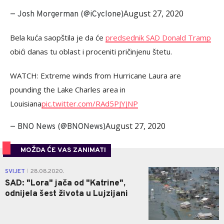
August 27, 2020
— Josh Morgerman (@iCyclone)
Bela kuća saopštila je da će
predsednik SAD Donald Tramp
obići danas tu oblast i proceniti pričinjenu štetu.
WATCH: Extreme winds from Hurricane Laura are
pounding the Lake Charles area in
Louisiana
pic.twitter.com/RAd5PJYJNP
August 27, 2020
— BNO News (@BNONews)
MOŽDA ĆE VAS ZANIMATI
0
SVIJET
28.08.2020.
|
SAD: "Lora" jača od "Katrine",
odnijela šest života u Lujzijani