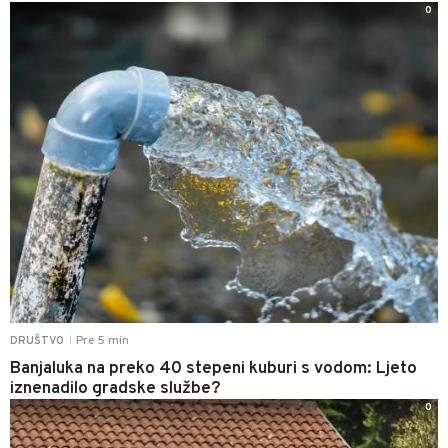
0
Pre 5 min
DRUŠTVO
|
Banjaluka na preko 40 stepeni kuburi s vodom: Ljeto
iznenadilo gradske službe?
0