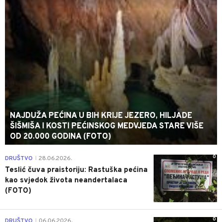
NAJDUŽA PEĆINA U BIH KRIJE JEZERO, HILJADE
ŠIŠMIŠA I KOSTI PEĆINSKOG MEDVJEDA STARE VIŠE
OD 20.000 GODINA (FOTO)
0
DRUŠTVO
28.06.2026.
|
Teslić čuva praistoriju: Rastuška pećina
kao svjedok života neandertalaca
(FOTO)
0
DRUŠTVO
06.06.2026.
|