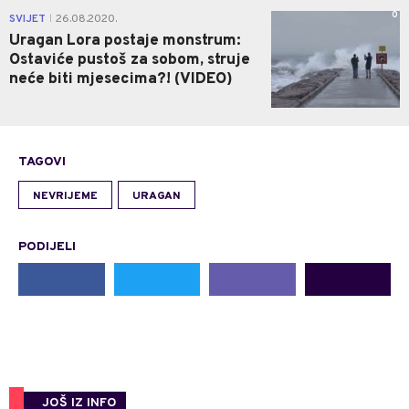
0
SVIJET
26.08.2020.
|
Uragan Lora postaje monstrum:
Ostaviće pustoš za sobom, struje
neće biti mjesecima?! (VIDEO)
TAGOVI
NEVRIJEME
URAGAN
PODIJELI
JOŠ IZ INFO