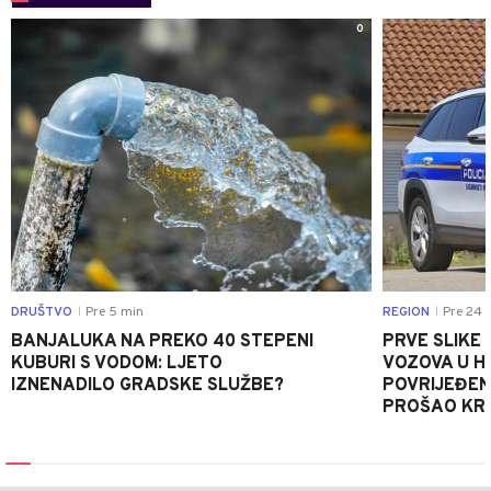
0
DRUŠTVO
Pre 5 min
REGION
Pre 24 
|
|
BANJALUKA NA PREKO 40 STEPENI
PRVE SLIKE
KUBURI S VODOM: LJETO
VOZOVA U HR
IZNENADILO GRADSKE SLUŽBE?
POVRIJEĐEN
PROŠAO KR