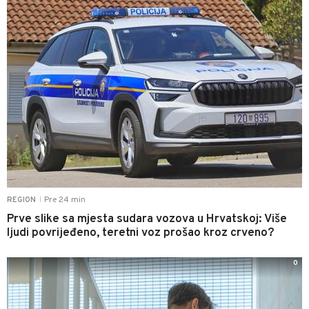
Pre 24 min
REGION
|
Prve slike sa mjesta sudara vozova u Hrvatskoj: Više
ljudi povrijeđeno, teretni voz prošao kroz crveno?
0