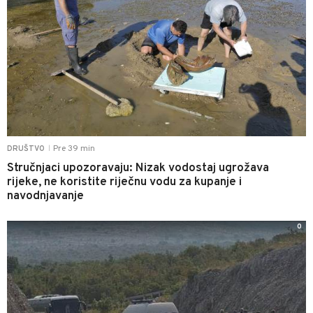
Pre 39 min
DRUŠTVO
|
Stručnjaci upozoravaju: Nizak vodostaj ugrožava
rijeke, ne koristite riječnu vodu za kupanje i
navodnjavanje
0