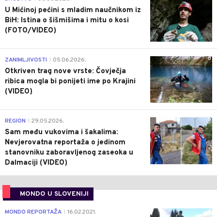
U Mićinoj pećini s mladim naučnikom iz
BiH: Istina o šišmišima i mitu o kosi
(FOTO/VIDEO)
0
ZANIMLJIVOSTI
05.06.2026.
|
Otkriven trag nove vrste: Čovječja
ribica mogla bi ponijeti ime po Krajini
(VIDEO)
0
REGION
29.05.2026.
|
Sam među vukovima i šakalima:
Nevjerovatna reportaža o jedinom
stanovniku zaboravljenog zaseoka u
Dalmaciji (VIDEO)
MONDO U SLOVENIJI
4
MONDO REPORTAŽA
16.02.2021.
|