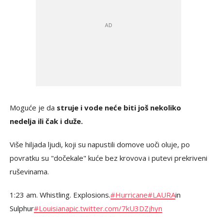
Moguće je da
struje i vode neće biti još nekoliko
nedelja ili čak i duže.
Više hiljada ljudi, koji su napustili domove uoči oluje, po
povratku su "dočekale" kuće bez krovova i putevi prekriveni
ruševinama.
1:23 am. Whistling. Explosions.
#Hurricane
#LAURA
in
Sulphur
#Louisiana
pic.twitter.com/7kU3DZjhyn