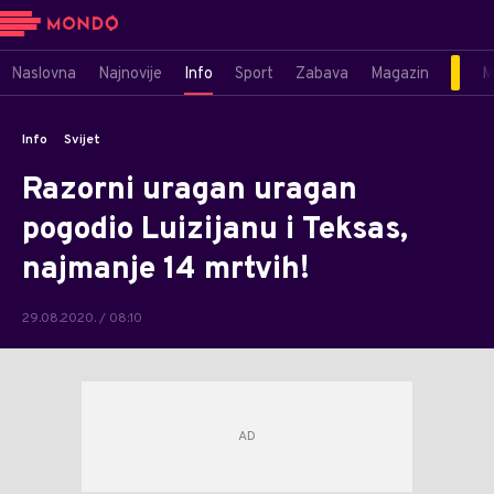
Naslovna
Najnovije
Info
Sport
Zabava
Magazin
M
Info
Svijet
Razorni uragan uragan
pogodio Luizijanu i Teksas,
najmanje 14 mrtvih!
29.08.2020. / 08:10