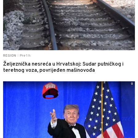
Pre 1 h
REGION
|
Željeznička nesreća u Hrvatskoj: Sudar putničkog i
teretnog voza, povrijeđen mašinovođa
0