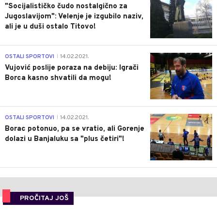
"Socijalističko čudo nostalgično za
Jugoslavijom": Velenje je izgubilo naziv,
ali je u duši ostalo Titovo!
1
OSTALI SPORTOVI
14.02.2021.
|
Vujović poslije poraza na debiju: Igrači
Borca kasno shvatili da mogu!
3
OSTALI SPORTOVI
14.02.2021.
|
Borac potonuo, pa se vratio, ali Gorenje
dolazi u Banjaluku sa "plus četiri"!
PROČITAJ JOŠ