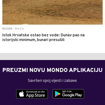
Pre 2 h
REGION
|
Istok Hrvatske ostao bez vode: Dunav pao na
istorijski minimum, bunari presušili
PREUZMI NOVU MONDO APLIKACIJU
Savršen spoj vijesti i zabave.