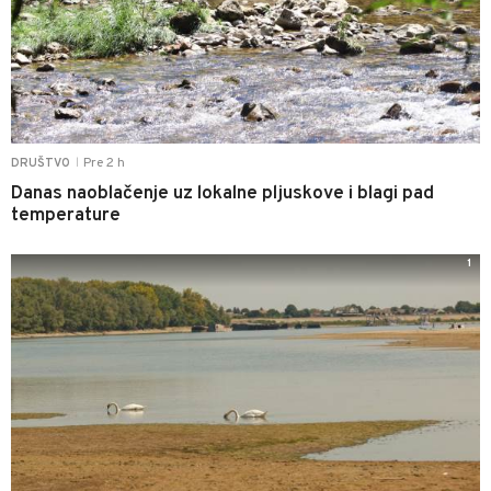
Pre 2 h
DRUŠTVO
|
Danas naoblačenje uz lokalne pljuskove i blagi pad
temperature
1