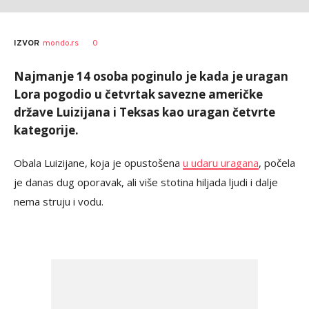
0
IZVOR
mondo.rs
Najmanje 14 osoba poginulo je kada je uragan
Lora pogodio u četvrtak savezne američke
države Luizijana i Teksas kao uragan četvrte
kategorije.
Obala Luizijane, koja je opustošena
u udaru uragana
, počela
je danas dug oporavak, ali više stotina hiljada ljudi i dalje
nema struju i vodu.