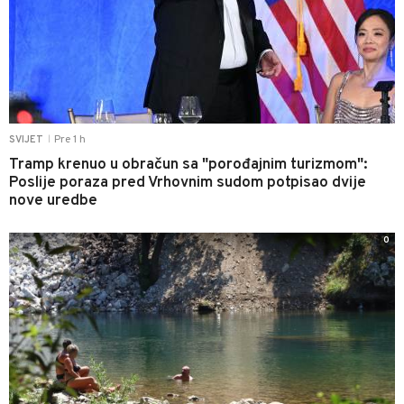
Pre 1 h
SVIJET
|
Tramp krenuo u obračun sa "porođajnim turizmom":
Poslije poraza pred Vrhovnim sudom potpisao dvije
nove uredbe
0