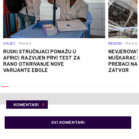
SVIJET
Pre 8 h
REGION
Pre 9 h
|
|
RUSKI STRUČNJACI POMAŽU U
NEVJEROVATA
AFRICI: RAZVIJEN PRVI TEST ZA
MUŠKARAC H
RANO OTKRIVANJE NOVE
PREBACI NA
VARIJANTE EBOLE
ZATVOR
KOMENTARI
0
SVI KOMENTARI