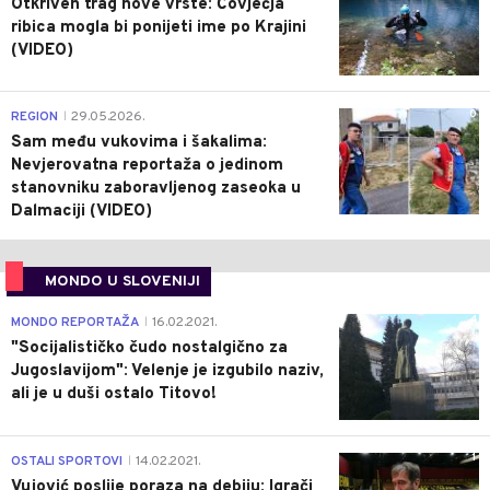
Otkriven trag nove vrste: Čovječja
ribica mogla bi ponijeti ime po Krajini
(VIDEO)
0
REGION
29.05.2026.
|
Sam među vukovima i šakalima:
Nevjerovatna reportaža o jedinom
stanovniku zaboravljenog zaseoka u
Dalmaciji (VIDEO)
MONDO U SLOVENIJI
4
MONDO REPORTAŽA
16.02.2021.
|
"Socijalističko čudo nostalgično za
Jugoslavijom": Velenje je izgubilo naziv,
ali je u duši ostalo Titovo!
1
OSTALI SPORTOVI
14.02.2021.
|
Vujović poslije poraza na debiju: Igrači