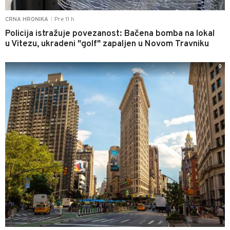
Pre 11 h
CRNA HRONIKA
|
Policija istražuje povezanost: Bačena bomba na lokal
u Vitezu, ukradeni "golf" zapaljen u Novom Travniku
0