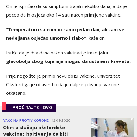
On je ispričao da su simptomi trajali nekoliko dana, a da je
počeo da ih osjeća oko 14 sati nakon primljene vakcine.
"
Temperaturu sam imao samo jedan dan, ali sam se
nedeljama osjećao umorno i slabo",
kaže on.
Ističe da je dva dana nakon vakcinacije imao
jaku
glavobolju zbog koje nije mogao da ustane iz kreveta.
Prije nego što je primio novu dozu vakcine, univerzitet
Oksford ga je obavestio da je dalje ispitivanje vakcine
otkazano.
PROČITAJTE I OVO:
0
VAKCINA PROTIV KORONE
12.09.2020.
|
Obrt u slučaju oksfordske
vakcine: Ispitivanje će biti