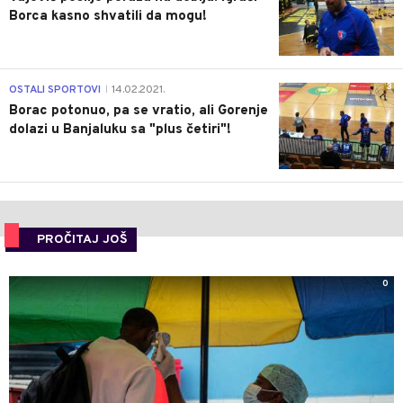
Borca kasno shvatili da mogu!
3
OSTALI SPORTOVI
14.02.2021.
|
Borac potonuo, pa se vratio, ali Gorenje
dolazi u Banjaluku sa "plus četiri"!
PROČITAJ JOŠ
0