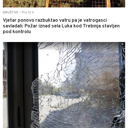
Pre 10 h
DRUŠTVO
|
Vjetar ponovo razbuktao vatru pa je vatrogasci
savladali: Požar iznad sela Luka kod Trebinja stavljen
pod kontrolu
0