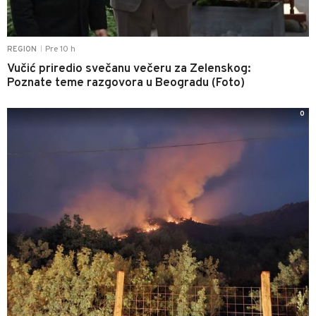
Pre 10 h
REGION
|
Vučić priredio svečanu večeru za Zelenskog:
Poznate teme razgovora u Beogradu (Foto)
0