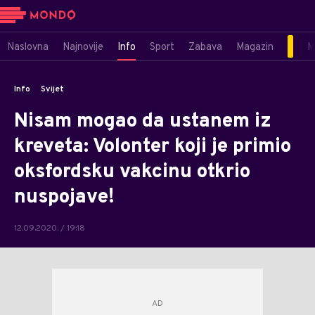
Naslovna
Najnovije
Info
Sport
Zabava
Magazin
M
Info
Svijet
Nisam mogao da ustanem iz
kreveta: Volonter koji je primio
oksfordsku vakcinu otkrio
nuspojave!
12.09.2020. / 19:18