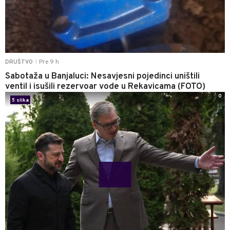
Pre 9 h
DRUŠTVO
|
Sabotaža u Banjaluci: Nesavjesni pojedinci uništili
ventil i isušili rezervoar vode u Rekavicama (FOTO)
0
5 slika