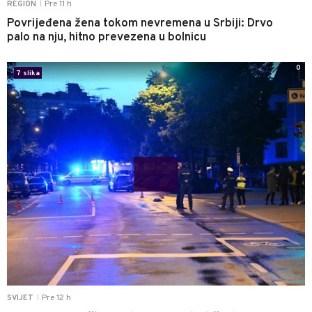
Pre 11 h
REGION
|
Povrijeđena žena tokom nevremena u Srbiji: Drvo
palo na nju, hitno prevezena u bolnicu
0
7 slika
Pre 12 h
SVIJET
|