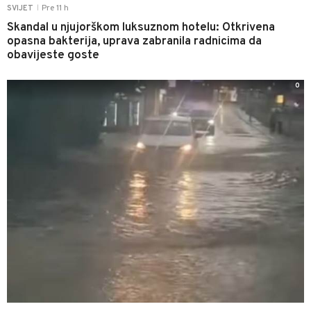
Pre 11 h
SVIJET
|
Skandal u njujorškom luksuznom hotelu: Otkrivena
opasna bakterija, uprava zabranila radnicima da
obavijeste goste
0