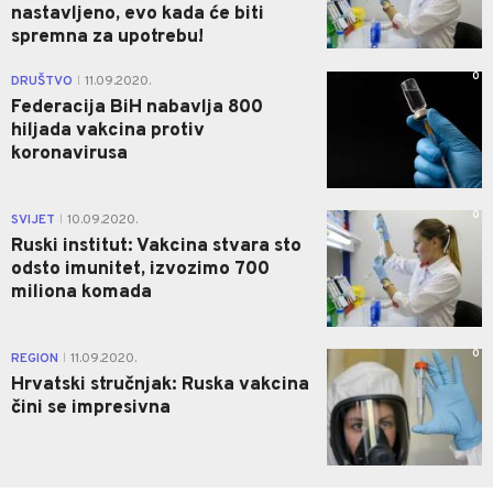
nastavljeno, evo kada će biti
spremna za upotrebu!
0
DRUŠTVO
11.09.2020.
|
Federacija BiH nabavlja 800
hiljada vakcina protiv
koronavirusa
0
SVIJET
10.09.2020.
|
Ruski institut: Vakcina stvara sto
odsto imunitet, izvozimo 700
miliona komada
0
REGION
11.09.2020.
|
Hrvatski stručnjak: Ruska vakcina
čini se impresivna