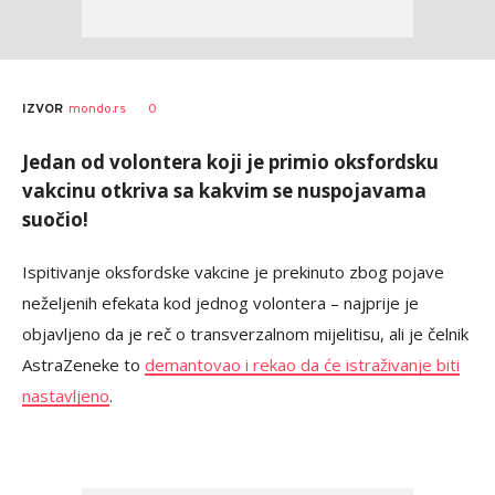
0
IZVOR
mondo.rs
Jedan od volontera koji je primio oksfordsku
vakcinu otkriva sa kakvim se nuspojavama
suočio!
Ispitivanje oksfordske vakcine je prekinuto zbog pojave
neželjenih efekata kod jednog volontera – najprije je
objavljeno da je reč o transverzalnom mijelitisu, ali je čelnik
AstraZeneke to
demantovao i rekao da će istraživanje biti
nastavljeno
.