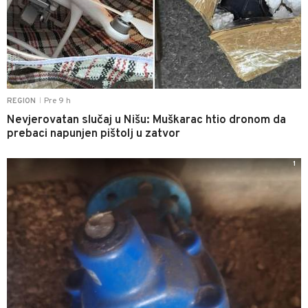
Pre 9 h
REGION
|
Nevjerovatan slučaj u Nišu: Muškarac htio dronom da
prebaci napunjen pištolj u zatvor
1