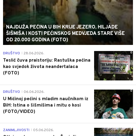
NAJDUŽA PEĆINA U BIH KRIJE JEZERO, HILJADE
ŠIŠMIŠA I KOSTI PEĆINSKOG MEDVJEDA STARE VIŠE
OD 20.000 GODINA (FOTO)
0
DRUŠTVO
28.06.2026.
|
Teslić čuva praistoriju: Rastuška pećina
kao svjedok života neandertalaca
(FOTO)
0
DRUŠTVO
06.06.2026.
|
U Mićinoj pećini s mladim naučnikom iz
BiH: Istina o šišmišima i mitu o kosi
(FOTO/VIDEO)
0
ZANIMLJIVOSTI
05.06.2026.
|