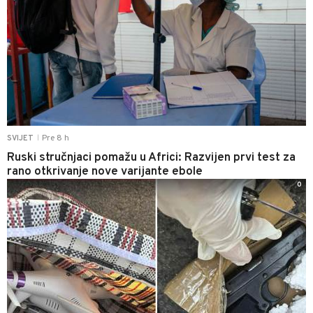
Pre 8 h
SVIJET
|
Ruski stručnjaci pomažu u Africi: Razvijen prvi test za
rano otkrivanje nove varijante ebole
0