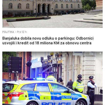
Pre 12 h
POLITIKA
|
Banjaluka dobila novu odluku o parkingu: Odbornici
usvojili i kredit od 18 miliona KM za obnovu centra
0