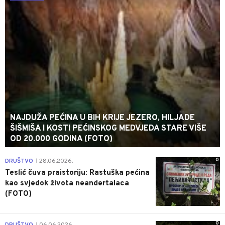
NAJDUŽA PEĆINA U BIH KRIJE JEZERO, HILJADE
ŠIŠMIŠA I KOSTI PEĆINSKOG MEDVJEDA STARE VIŠE
OD 20.000 GODINA (FOTO)
0
DRUŠTVO
28.06.2026.
|
Teslić čuva praistoriju: Rastuška pećina
kao svjedok života neandertalaca
(FOTO)
0
DRUŠTVO
06.06.2026.
|