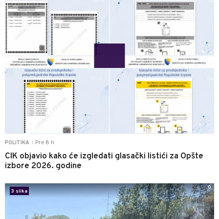
Pre 8 h
POLITIKA
|
CIK objavio kako će izgledati glasački listići za Opšte
izbore 2026. godine
0
3 slika