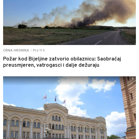
Pre 11 h
CRNA HRONIKA
|
Požar kod Bijeljine zatvorio obilaznicu: Saobraćaj
preusmjeren, vatrogasci i dalje dežuraju
1