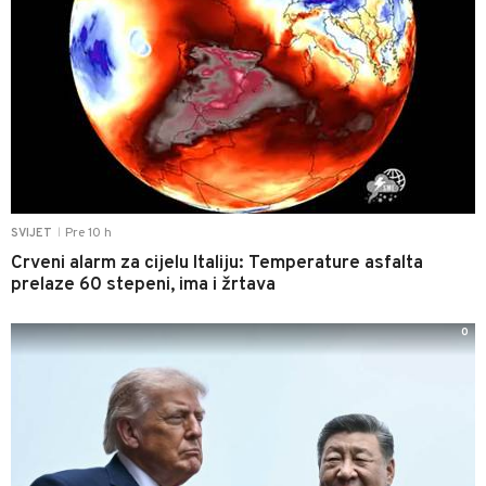
Pre 10 h
SVIJET
|
Crveni alarm za cijelu Italiju: Temperature asfalta
prelaze 60 stepeni, ima i žrtava
0