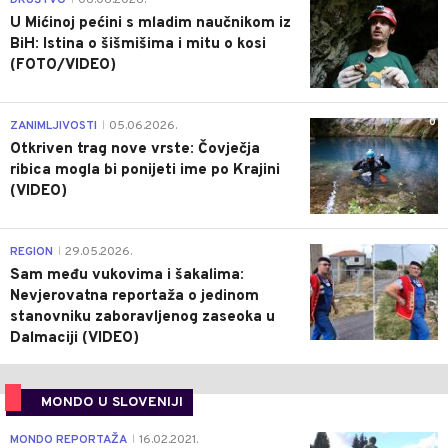
U Mićinoj pećini s mladim naučnikom iz
BiH: Istina o šišmišima i mitu o kosi
(FOTO/VIDEO)
0
ZANIMLJIVOSTI
05.06.2026.
|
Otkriven trag nove vrste: Čovječja
ribica mogla bi ponijeti ime po Krajini
(VIDEO)
0
REGION
29.05.2026.
|
Sam među vukovima i šakalima:
Nevjerovatna reportaža o jedinom
stanovniku zaboravljenog zaseoka u
Dalmaciji (VIDEO)
MONDO U SLOVENIJI
4
MONDO REPORTAŽA
16.02.2021.
|