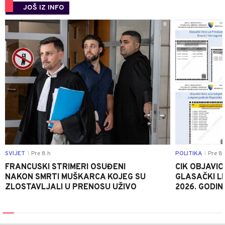
JOŠ IZ INFO
0
SVIJET
Pre 8 h
POLITIKA
Pre 8 
|
|
FRANCUSKI STRIMERI OSUĐENI
CIK OBJAVIO
NAKON SMRTI MUŠKARCA KOJEG SU
GLASAČKI LI
ZLOSTAVLJALI U PRENOSU UŽIVO
2026. GODIN