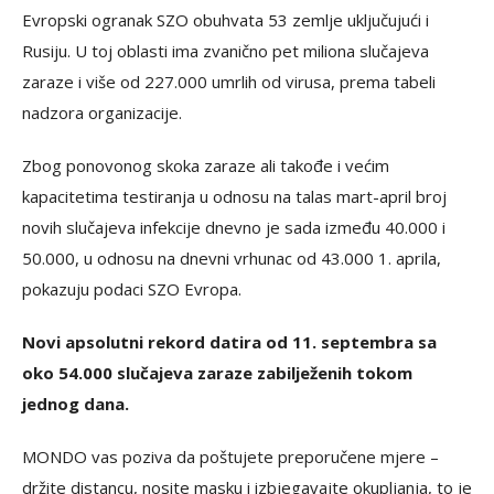
Evropski ogranak SZO obuhvata 53 zemlje uključujući i
Rusiju. U toj oblasti ima zvanično pet miliona slučajeva
zaraze i više od 227.000 umrlih od virusa, prema tabeli
nadzora organizacije.
Zbog ponovonog skoka zaraze ali takođe i većim
kapacitetima testiranja u odnosu na talas mart-april broj
novih slučajeva infekcije dnevno je sada između 40.000 i
50.000, u odnosu na dnevni vrhunac od 43.000 1. aprila,
pokazuju podaci SZO Evropa.
Novi apsolutni rekord datira od 11. septembra sa
oko 54.000 slučajeva zaraze zabilježenih tokom
jednog dana.
MONDO vas poziva da poštujete preporučene mjere –
držite distancu, nosite masku i izbjegavajte okupljanja, to je