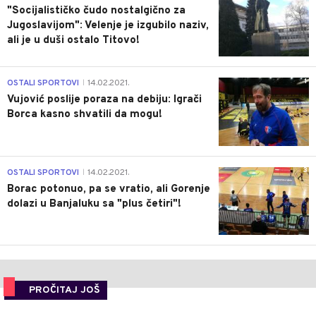
"Socijalističko čudo nostalgično za
Jugoslavijom": Velenje je izgubilo naziv,
ali je u duši ostalo Titovo!
1
OSTALI SPORTOVI
14.02.2021.
|
Vujović poslije poraza na debiju: Igrači
Borca kasno shvatili da mogu!
3
OSTALI SPORTOVI
14.02.2021.
|
Borac potonuo, pa se vratio, ali Gorenje
dolazi u Banjaluku sa "plus četiri"!
PROČITAJ JOŠ