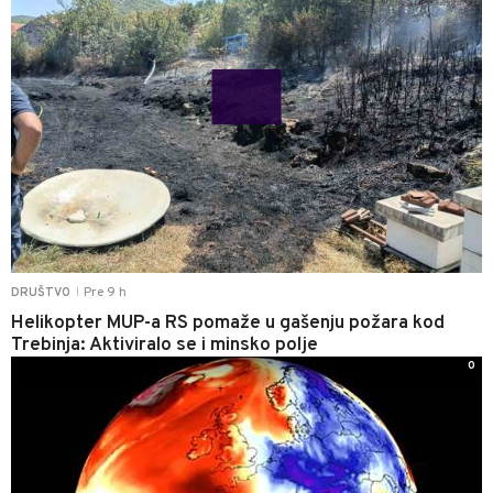
Pre 9 h
DRUŠTVO
|
Helikopter MUP-a RS pomaže u gašenju požara kod
Trebinja: Aktiviralo se i minsko polje
0