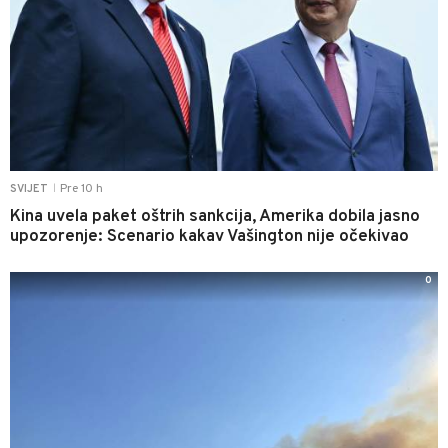
Pre 10 h
SVIJET
|
Kina uvela paket oštrih sankcija, Amerika dobila jasno
upozorenje: Scenario kakav Vašington nije očekivao
0