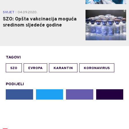
0
SVIJET
04.09.2020.
|
SZO: Opšta vakcinacija moguća
sredinom sljedeće godine
TAGOVI
SZO
EVROPA
KARANTIN
KORONAVIRUS
PODIJELI