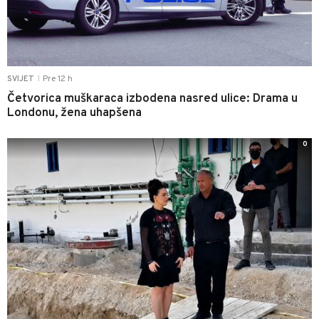
Pre 12 h
SVIJET
|
Četvorica muškaraca izbodena nasred ulice: Drama u
Londonu, žena uhapšena
0