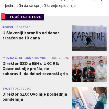
jedini način da se spriječi širenje epidemije.
PROČITAJTE I OVO
0
REGION
13.09.2020.
|
U Sloveniji karantin od danas
skraćen na 10 dana
0
"KOVIDA ĆE BITI JOŠ NEKO VRIJEME"
08.09.2020.
|
Direktor SZO u BiH u UKC RS:
Opasnost nije prošla, ne
zaboraviti da dolazi sezonski grip
0
SVIJET
07.09.2020.
|
Direktor SZO: Ovo nije posljednja
pandemija