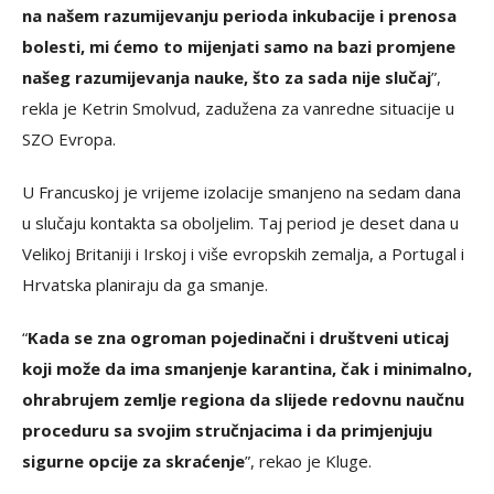
na našem razumijevanju perioda inkubacije i prenosa
bolesti, mi ćemo to mijenjati samo na bazi promjene
našeg razumijevanja nauke, što za sada nije slučaj
”,
rekla je Ketrin Smolvud, zadužena za vanredne situacije u
SZO Evropa.
U Francuskoj je vrijeme izolacije smanjeno na sedam dana
u slučaju kontakta sa oboljelim. Taj period je deset dana u
Velikoj Britaniji i Irskoj i više evropskih zemalja, a Portugal i
Hrvatska planiraju da ga smanje.
“
Kada se zna ogroman pojedinačni i društveni uticaj
koji može da ima smanjenje karantina, čak i minimalno,
ohrabrujem zemlje regiona da slijede redovnu naučnu
proceduru sa svojim stručnjacima i da primjenjuju
sigurne opcije za skraćenje
”, rekao je Kluge.