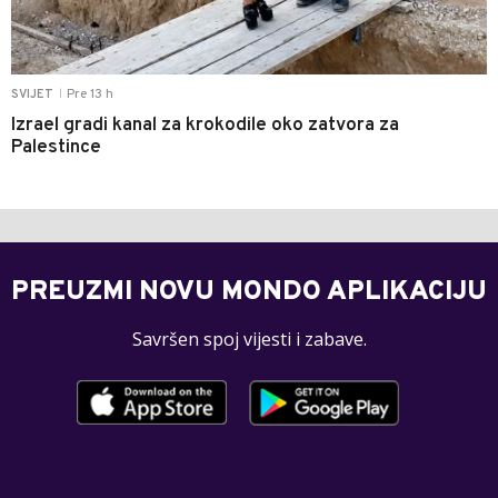
Pre 13 h
SVIJET
|
Izrael gradi kanal za krokodile oko zatvora za
Palestince
PREUZMI NOVU MONDO APLIKACIJU
Savršen spoj vijesti i zabave.