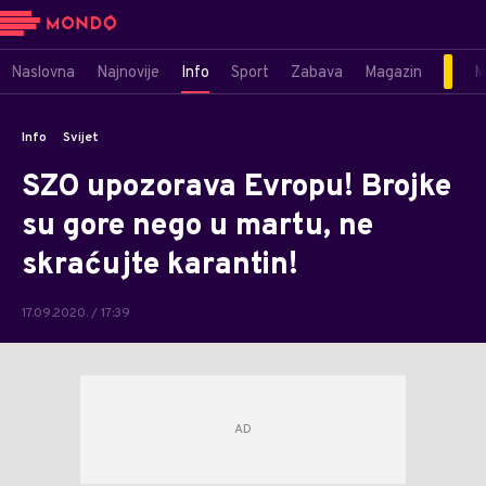
Naslovna
Najnovije
Info
Sport
Zabava
Magazin
M
Info
Svijet
SZO upozorava Evropu! Brojke
su gore nego u martu, ne
skraćujte karantin!
17.09.2020. / 17:39