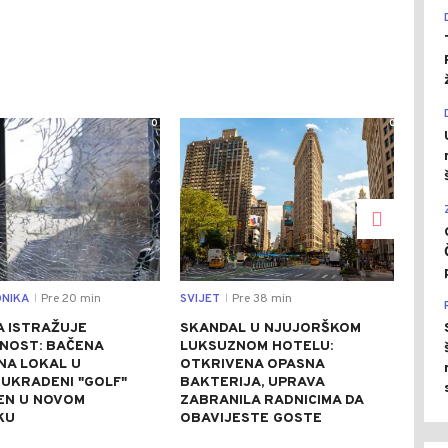
0
0
NIKA
Pre 20 min
SVIJET
Pre 38 min
REGI
|
|
A ISTRAŽUJE
SKANDAL U NJUJORŠKOM
POV
NOST: BAČENA
LUKSUZNOM HOTELU:
TOK
NA LOKAL U
OTKRIVENA OPASNA
SRB
 UKRADENI "GOLF"
BAKTERIJA, UPRAVA
NJU
EN U NOVOM
ZABRANILA RADNICIMA DA
BOL
KU
OBAVIJESTE GOSTE