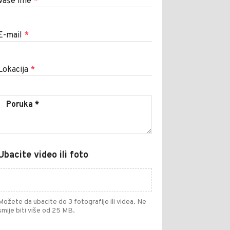
Vaše ime
*
E-mail
*
Lokacija
*
Ubacite video ili foto
Možete da ubacite do 3 fotografije ili videa. Ne
smije biti više od 25 MB.