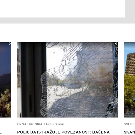
0
0
Pre 20 min
CRNA HRONIKA
SVIJE
|
E
POLICIJA ISTRAŽUJE POVEZANOST: BAČENA
SKAN