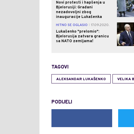
Novi protesti i hapšenja u
Bjelorusiji: Građani
nezadovoljni zbog
inauguracije Lukašenka
HITNO SE OGLASIO
17.09.2020.
|
Lukašenko "prelomio":
Bjelorusija zatvara granicu
sa NATO zemljama!
TAGOVI
ALEKSANDAR LUKAŠENKO
VELIKA 
PODIJELI