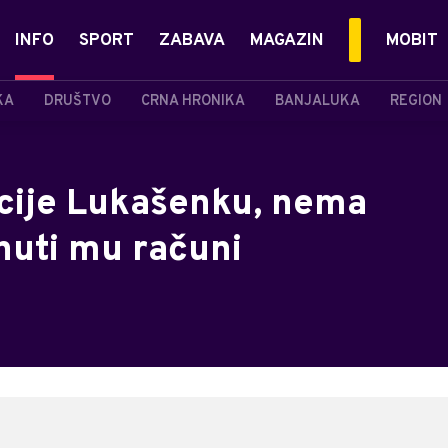
INFO
SPORT
ZABAVA
MAGAZIN
MOBIT
KA
DRUŠTVO
CRNA HRONIKA
BANJALUKA
REGION
cije Lukašenku, nema
nuti mu računi