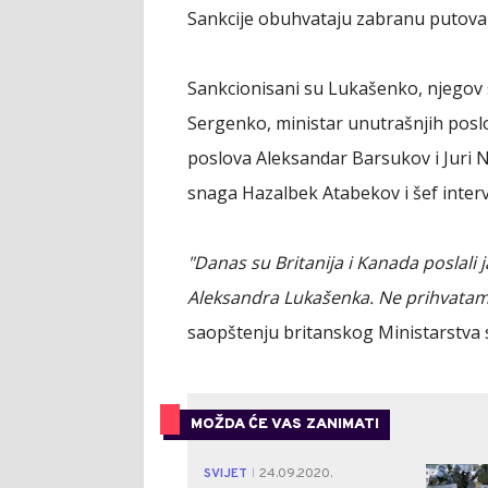
Sankcije obuhvataju zabranu putovan
Sankcionisani su Lukašenko, njegov s
Sergenko, ministar unutrašnjih poslo
poslova Aleksandar Barsukov i Juri 
snaga Hazalbek Atabekov i šef interv
"Danas su Britanija i Kanada poslal
Aleksandra Lukašenka. Ne prihvatam
saopštenju britanskog Ministarstva 
MOŽDA ĆE VAS ZANIMATI
SVIJET
24.09.2020.
|