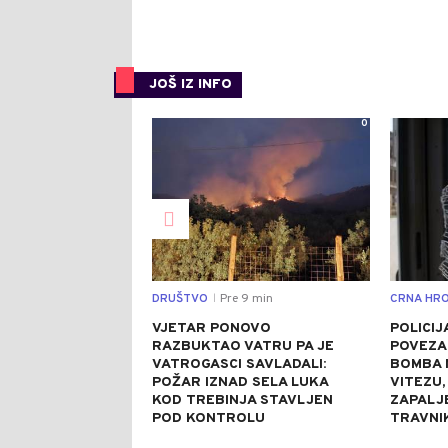
JOŠ IZ INFO
0
DRUŠTVO
Pre 9 min
CRNA HRO
|
VJETAR PONOVO
POLICIJ
RAZBUKTAO VATRU PA JE
POVEZA
VATROGASCI SAVLADALI:
BOMBA 
POŽAR IZNAD SELA LUKA
VITEZU,
KOD TREBINJA STAVLJEN
ZAPALJ
POD KONTROLU
TRAVNI