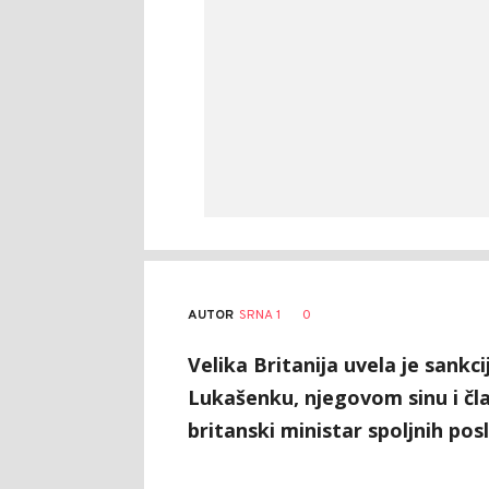
AUTOR
SRNA 1
0
Velika Britanija uvela je sankc
Lukašenku, njegovom sinu i čl
britanski ministar spoljnih po