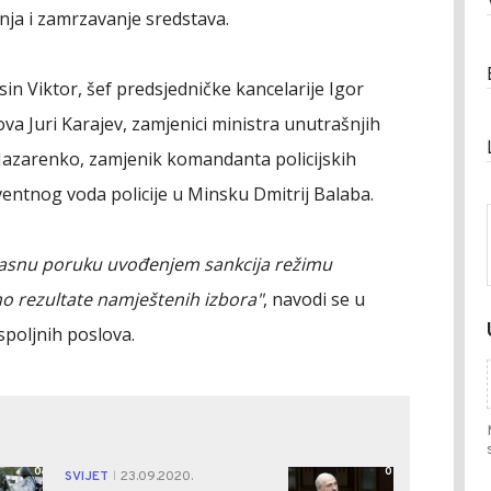
ja i zamrzavanje sredstava.
in Viktor, šef predsjedničke kancelarije Igor
va Juri Karajev, zamjenici ministra unutrašnjih
Nazarenko, zamjenik komandanta policijskih
entnog voda policije u Minsku Dmitrij Balaba.
i jasnu poruku uvođenjem sankcija režimu
o rezultate namještenih izbora"
, navodi se u
spoljnih poslova.
0
0
SVIJET
23.09.2020.
|