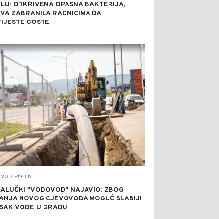
LU: OTKRIVENA OPASNA BAKTERIJA,
VA ZABRANILA RADNICIMA DA
IJESTE GOSTE
0
Pre 1 h
TVO
|
ALUČKI "VODOVOD" NAJAVIO: ZBOG
RANJA NOVOG CJEVOVODA MOGUĆ SLABIJI
ISAK VODE U GRADU