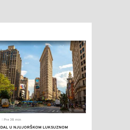
0
Pre 38 min
T
|
DAL U NJUJORŠKOM LUKSUZNOM