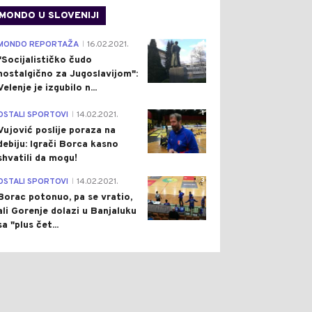
MONDO U SLOVENIJI
4
MONDO REPORTAŽA
16.02.2021.
|
"Socijalističko čudo
nostalgično za Jugoslavijom":
Velenje je izgubilo n...
1
OSTALI SPORTOVI
14.02.2021.
|
Vujović poslije poraza na
debiju: Igrači Borca kasno
shvatili da mogu!
3
OSTALI SPORTOVI
14.02.2021.
|
Borac potonuo, pa se vratio,
ali Gorenje dolazi u Banjaluku
sa "plus čet...