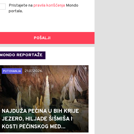
Pristajete na
pravila korišćenja
Mondo
portala.
POŠALJI
MONDO REPORTAŽE
0
21.07.2026.
PUTOVANJA
NAJDUŽA PEĆINA U BIH KRIJE
JEZERO, HILJADE ŠIŠMIŠA I
KOSTI PEĆINSKOG MED...