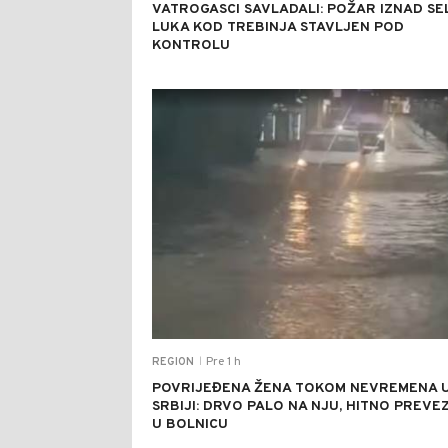
VATROGASCI SAVLADALI: POŽAR IZNAD SE
LUKA KOD TREBINJA STAVLJEN POD
KONTROLU
Pre 1 h
REGION
|
POVRIJEĐENA ŽENA TOKOM NEVREMENA 
SRBIJI: DRVO PALO NA NJU, HITNO PREVE
U BOLNICU