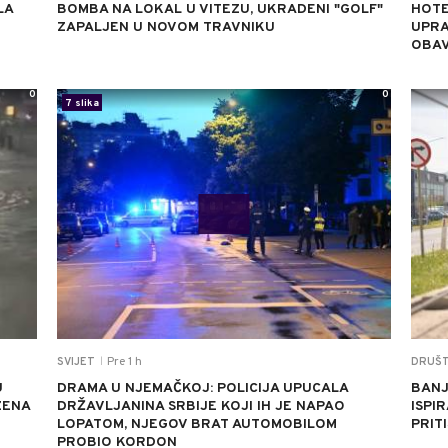
LA
BOMBA NA LOKAL U VITEZU, UKRADENI "GOLF"
HOTE
ZAPALJEN U NOVOM TRAVNIKU
UPRA
OBAV
0
0
7 slika
Pre 1 h
SVIJET
DRUŠ
|
U
DRAMA U NJEMAČKOJ: POLICIJA UPUCALA
BANJ
ZENA
DRŽAVLJANINA SRBIJE KOJI IH JE NAPAO
ISPI
LOPATOM, NJEGOV BRAT AUTOMOBILOM
PRIT
PROBIO KORDON