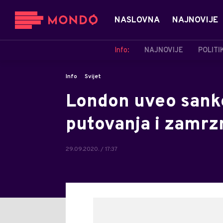
NASLOVNA
NAJNOVIJE
Info:
NAJNOVIJE
POLITI
Info
Svijet
London uveo sank
putovanja i zamrz
29.09.2020. / 17:37