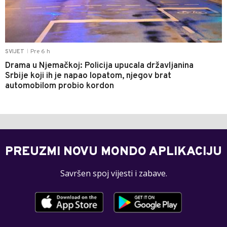
Pre 6 h
SVIJET
|
Drama u Njemačkoj: Policija upucala državljanina
Srbije koji ih je napao lopatom, njegov brat
automobilom probio kordon
PREUZMI NOVU MONDO APLIKACIJU
Savršen spoj vijesti i zabave.