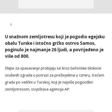
Sandra
AUTOR
0
Krstanović
U snažnom zemljotresu koji je pogodio egejsku
obalu Turske i istočno grčko ostrvo Samos,
poginulo je najmanje 26 ljudi, a povrijeđeno je
više od 800.
Ekipe za spasavanje probijaju se kroz betonske blokove
srušenih zgrada u potrazi za preživjelima u Izmiru, trećem
gradu po veličini u Turskoj, koji je najviše pogoođen
zemljotresom, izvještava agencija AP.