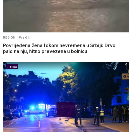
Pre 6 h
REGION
|
Povrijeđena žena tokom nevremena u Srbiji: Drvo
palo na nju, hitno prevezena u bolnicu
0
7 slika