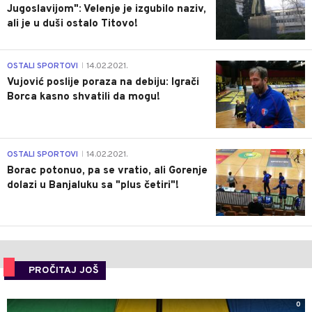
Jugoslavijom": Velenje je izgubilo naziv,
ali je u duši ostalo Titovo!
1
OSTALI SPORTOVI
14.02.2021.
|
Vujović poslije poraza na debiju: Igrači
Borca kasno shvatili da mogu!
3
OSTALI SPORTOVI
14.02.2021.
|
Borac potonuo, pa se vratio, ali Gorenje
dolazi u Banjaluku sa "plus četiri"!
PROČITAJ JOŠ
0