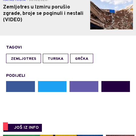
Zemljotres u Izmiru porušio
zgrade, broje se poginuli i nestali
(VIDEO)
TAGOVI
ZEMLJOTRES
TURSKA
GRČKA
PODIJELI
JOŠ IZ INFO