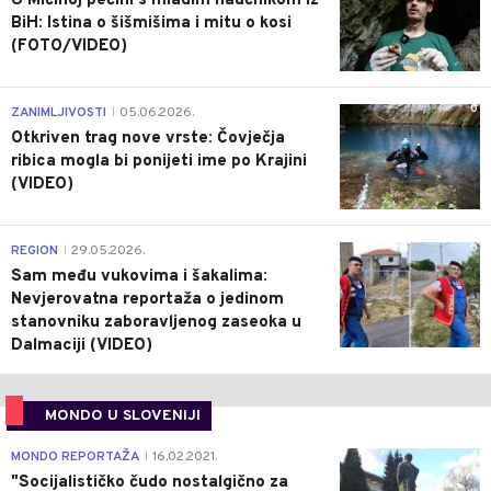
U Mićinoj pećini s mladim naučnikom iz
BiH: Istina o šišmišima i mitu o kosi
(FOTO/VIDEO)
0
ZANIMLJIVOSTI
05.06.2026.
|
Otkriven trag nove vrste: Čovječja
ribica mogla bi ponijeti ime po Krajini
(VIDEO)
0
REGION
29.05.2026.
|
Sam među vukovima i šakalima:
Nevjerovatna reportaža o jedinom
stanovniku zaboravljenog zaseoka u
Dalmaciji (VIDEO)
MONDO U SLOVENIJI
4
MONDO REPORTAŽA
16.02.2021.
|
"Socijalističko čudo nostalgično za