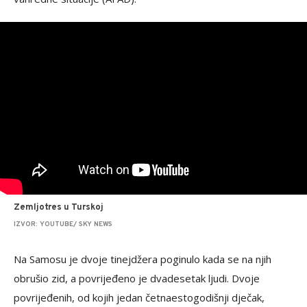
Zemljotres u Turskoj
IZVOR: YOUTUBE/ SKY NEWS
Na Samosu je dvoje tinejdžera poginulo kada se na njih
obrušio zid, a povrijeđeno je dvadesetak ljudi. Dvoje
povrijeđenih, od kojih jedan četnaestogodišnji dječak,