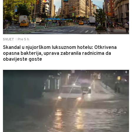
Pre 5 h
SVIJET
|
Skandal u njujorškom luksuznom hotelu: Otkrivena
opasna bakterija, uprava zabranila radnicima da
obavijeste goste
0