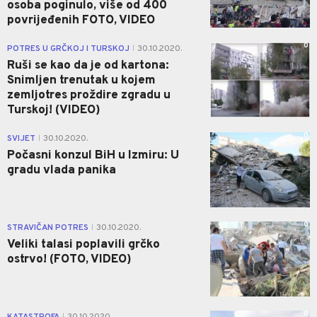
osoba poginulo, više od 400
povrijeđenih FOTO, VIDEO
0
POTRES U GRČKOJ I TURSKOJ
30.10.2020.
|
Ruši se kao da je od kartona:
Snimljen trenutak u kojem
zemljotres proždire zgradu u
Turskoj! (VIDEO)
0
SVIJET
30.10.2020.
|
Počasni konzul BiH u Izmiru: U
gradu vlada panika
0
STRAVIČAN POTRES
30.10.2020.
|
Veliki talasi poplavili grčko
ostrvo! (FOTO, VIDEO)
0
KATASTROFA
30.10.2020.
|