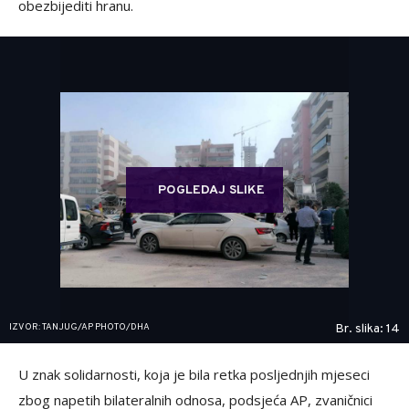
obezbijediti hranu.
POGLEDAJ SLIKE
IZVOR: TANJUG/AP PHOTO/DHA
Br. slika: 14
U znak solidarnosti, koja je bila retka posljednjih mjeseci
zbog napetih bilateralnih odnosa, podsjeća AP, zvaničnici