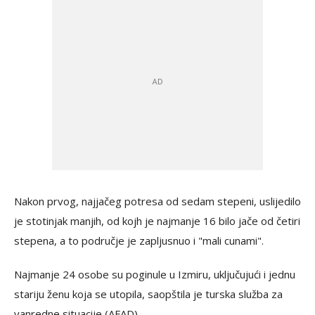
Nakon prvog, najjačeg potresa od sedam stepeni, uslijedilo
je stotinjak manjih, od kojh je najmanje 16 bilo jače od četiri
stepena, a to područje je zapljusnuo i "mali cunami".
Najmanje 24 osobe su poginule u Izmiru, uključujući i jednu
stariju ženu koja se utopila, saopštila je turska služba za
vanredne situacije (AFAD).