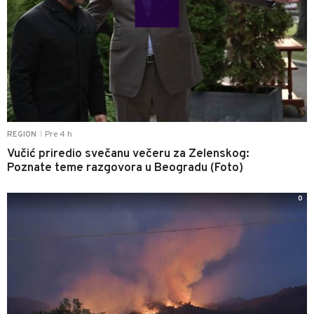
Pre 4 h
REGION
|
Vučić priredio svečanu večeru za Zelenskog:
Poznate teme razgovora u Beogradu (Foto)
0