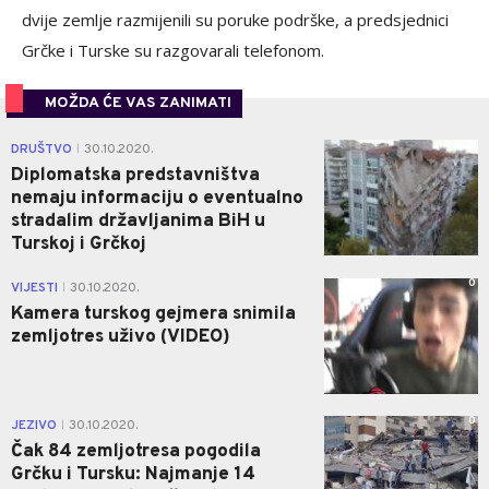
dvije zemlje razmijenili su poruke podrške, a predsjednici
Grčke i Turske su razgovarali telefonom.
MOŽDA ĆE VAS ZANIMATI
0
DRUŠTVO
30.10.2020.
|
Diplomatska predstavništva
nemaju informaciju o eventualno
stradalim državljanima BiH u
Turskoj i Grčkoj
0
VIJESTI
30.10.2020.
|
Kamera turskog gejmera snimila
zemljotres uživo (VIDEO)
0
JEZIVO
30.10.2020.
|
Čak 84 zemljotresa pogodila
Grčku i Tursku: Najmanje 14