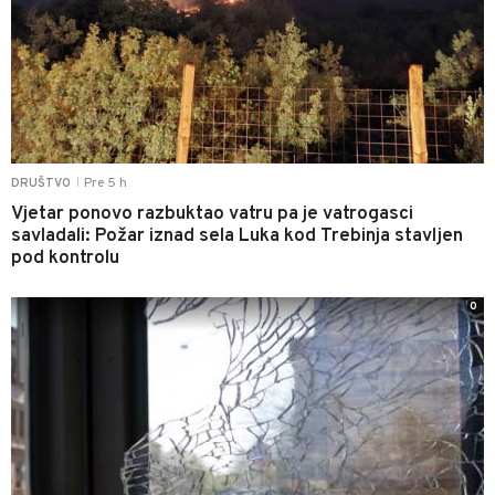
Pre 5 h
DRUŠTVO
|
Vjetar ponovo razbuktao vatru pa je vatrogasci
savladali: Požar iznad sela Luka kod Trebinja stavljen
pod kontrolu
0