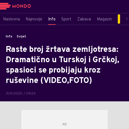
Naslovna
Najnovije
Info
Sport
Zabava
Magazin
M
Info
Svijet
Raste broj žrtava zemljotresa:
Dramatično u Turskoj i Grčkoj,
spasioci se probijaju kroz
ruševine (VIDEO,FOTO)
31.10.2020. / 09:25