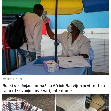
Pre 3 h
SVIJET
|
Ruski stručnjaci pomažu u Africi: Razvijen prvi test za
rano otkrivanje nove varijante ebole
0