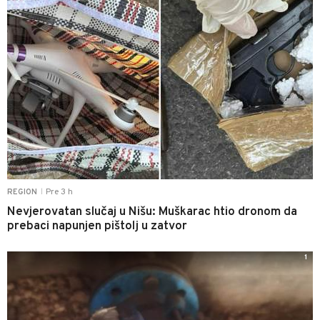
Pre 3 h
REGION
|
Nevjerovatan slučaj u Nišu: Muškarac htio dronom da
prebaci napunjen pištolj u zatvor
1