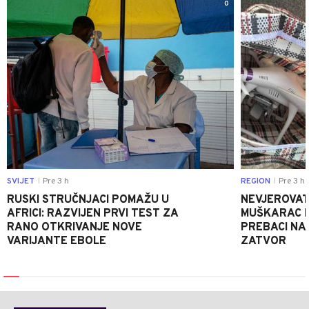
0
SVIJET
Pre 3 h
REGION
Pre 3 h
|
|
RUSKI STRUČNJACI POMAŽU U
NEVJEROVATA
AFRICI: RAZVIJEN PRVI TEST ZA
MUŠKARAC H
RANO OTKRIVANJE NOVE
PREBACI NA
VARIJANTE EBOLE
ZATVOR