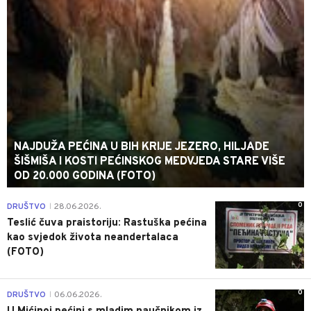
NAJDUŽA PEĆINA U BIH KRIJE JEZERO, HILJADE
ŠIŠMIŠA I KOSTI PEĆINSKOG MEDVJEDA STARE VIŠE
OD 20.000 GODINA (FOTO)
0
DRUŠTVO
28.06.2026.
|
Teslić čuva praistoriju: Rastuška pećina
kao svjedok života neandertalaca
(FOTO)
0
DRUŠTVO
06.06.2026.
|