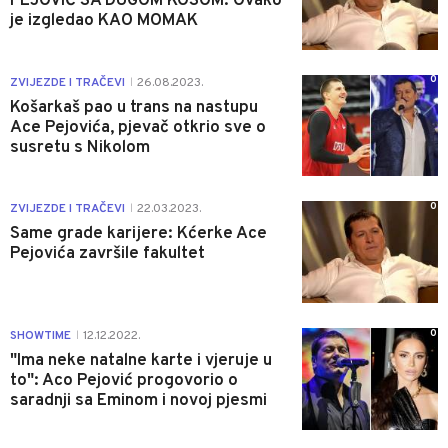
PEJOVIĆ SA DUGOM KOSOM: Ovako
je izgledao KAO MOMAK
0
ZVIJEZDE I TRAČEVI
26.08.2023.
|
Košarkaš pao u trans na nastupu
Ace Pejovića, pjevač otkrio sve o
susretu s Nikolom
0
ZVIJEZDE I TRAČEVI
22.03.2023.
|
Same grade karijere: Kćerke Ace
Pejovića završile fakultet
0
SHOWTIME
12.12.2022.
|
"Ima neke natalne karte i vjeruje u
to": Aco Pejović progovorio o
saradnji sa Eminom i novoj pjesmi