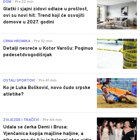
0
DOM
Pre 22 min
|
Glatki i sjajni zidovi odlaze u prošlost,
ovi su novi hit: Trend koji će osvojiti
domove u 2027. godini
0
CRNA HRONIKA
Pre 32 min
|
Detalji nesreće u Kotor Varošu: Poginuo
pedesetdvogodišnjak
0
OSTALI SPORTOVI
Pre 41 min
|
Ko je Luka Bošković, novo čudo srpske
atletike?
0
ZVIJEZDE I TRAČEVI
Pre 44 min
|
Udala se ćerka Demi i Brusa:
Vjenčanica kopija majčine haljine, a