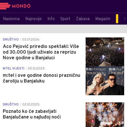
Naslovna
Najnovije
Info
Sport
Zabava
Magazin
M
0
DRUŠTVO
02.01.2026.
|
Aco Pejović priredio spektakl: Više
od 30.000 ljudi uživalo za reprizu
Nove godine u Banjaluci
0
MTEL VIJESTI
30.12.2025.
|
m:tel i ove godine donosi prazničnu
čaroliju u Banjaluku
0
DRUŠTVO
02.10.2025.
|
Poznato ko će zabavljati
Banjalučane u najluđoj noći