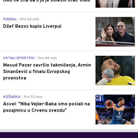
niko ne zna da li ju je bolesni otac vidio
0
FUDBAL
Pre 45 min
|
Džef Bezos kupio Liverpul
0
OSTALI SPORTOVI
Pre 48 min
|
Mesud Pezer završio takmičenje, Armin
Sinančević u finalu Evropskog
prvenstva
0
KOŠARKA
Pre 53 min
|
Asvel: "Nika Vejler-Baba smo poslali na
pozajmicu u Crvenu zvezdu"