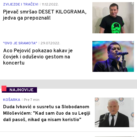
0
ZVIJEZDE I TRAČEVI
11.12.2022.
|
Pjevač smršao DESET KILOGRAMA,
jedva ga prepoznali!
0
"OVO JE SRAMOTA"
29.07.2022.
|
Aco Pejović pokazao kakav je
čovjek i oduševio gestom na
koncertu
NAJNOVIJE
0
KOŠARKA
Pre 7 min
|
Duda Ivković o susretu sa Slobodanom
Miloševićem: "Kad sam čuo da su Legiji
dali pasoš, nikad ga nisam koristio"