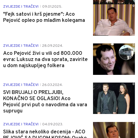
0
ZVIJEZDE I TRAČEVI
09.01.2025.
|
"Fejk satovi i krš pjesme": Aco
Pejović opleo po mlađim kolegama
0
ZVIJEZDE I TRAČEVI
28.09.2024.
|
Aco Pejović živi u vili od 800.000
evra: Luksuz na dva sprata, zavirite
u dom najskupljeg folkera
0
ZVIJEZDE I TRAČEVI
26.03.2024.
|
SVI BRUJALI O PRELJUBI,
KONAČNO SE OGLASIO! Aco
Pejović prvi put o navodima da vara
suprugu
0
ZVIJEZDE I TRAČEVI
04.09.2023.
|
Slika stara nekoliko decenija - ACO