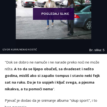
POGLEDAJ SLIKE
IZVOR: KURIR/NENAD KOSTIĆ
Br. slika: 5
"Dok se dobro ne namuče i ne narade preko noći ne može
ništa.
A to da se lijepo obučeš, sa dvadeset i nešto
godina, misliš ako si zapalio tompus i stavio neki fejk
sat na ruku. Da je to uspjeh i ključ svega, a pjesma
nikakva, a tu pomoći nema
".
Pjevač je dodao da je snimanje albuma "skup sport", i to