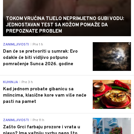
TOKOM VRUĆINA TIJELO NEPRIMJETNO GUBI VODU:
JEDNOSTAVAN TEST SA KOŽOM POMAŽE DA
PREPOZNATE PROBLEM
0
ZANIMLJIVOSTI
Pre 1 h
|
Dan će se pretvoriti u sumrak: Evo
odakle će biti vidljivo potpuno
pomračenje Sunca 2026. godine
0
KUHINJA
Pre 3 h
|
Kad jednom probate gibanicu sa
mlincima, klasične kore vam više neće
pasti na pamet
0
ZANIMLJIVOSTI
Pre 11 h
|
Zašto Grci farbaju prozore i vrata u
plavo? Ima važniju svrhu nego što