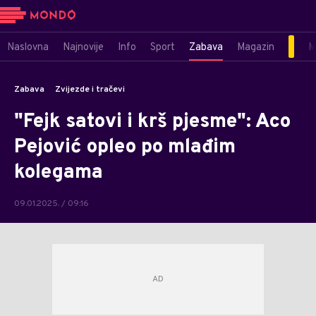
Naslovna
Najnovije
Info
Sport
Zabava
Magazin
M
Zabava
Zvijezde i tračevi
"Fejk satovi i krš pjesme": Aco
Pejović opleo po mlađim
kolegama
09.01.2025. / 09:16