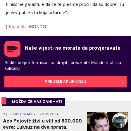
ti niko ne garantuje da će te pjesme proći i da su dobre. Tu
je već publika ta koja odlučuje".
(
Republika,
MONDO)
Naše vijesti ne morate da provjeravate
Budite bolje informisani od drugih, preuzmite Mondo mobilnu
aplikaciju
PREUZMI APLIKACIJU
MOŽDA ĆE VAS ZANIMATI
0
ZVIJEZDE I TRAČEVI
28.09.2024.
|
Aco Pejović živi u vili od 800.000
evra: Luksuz na dva sprata,