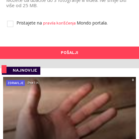
Možete da ubacite do 3 fotografije ili videa. Ne smije biti
više od 25 MB.
Pristajete na
Mondo portala.
pravila korišćenja
POŠALJI
NAJNOVIJE
0
Pre 1 h
ZDRAVLJE