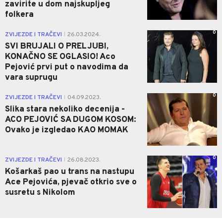
zavirite u dom najskupljeg
folkera
0
ZVIJEZDE I TRAČEVI
26.03.2024.
|
SVI BRUJALI O PRELJUBI,
KONAČNO SE OGLASIO! Aco
Pejović prvi put o navodima da
vara suprugu
0
ZVIJEZDE I TRAČEVI
04.09.2023.
|
Slika stara nekoliko decenija -
ACO PEJOVIĆ SA DUGOM KOSOM:
Ovako je izgledao KAO MOMAK
0
ZVIJEZDE I TRAČEVI
26.08.2023.
|
Košarkaš pao u trans na nastupu
Ace Pejovića, pjevač otkrio sve o
susretu s Nikolom