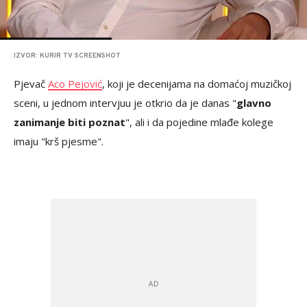
IZVOR: KURIR TV SCREENSHOT
Pjevač
Aco Pejović
, koji je decenijama na domaćoj muzičkoj
sceni, u jednom intervjuu je otkrio da je danas "
glavno
zanimanje biti poznat
", ali i da pojedine mlađe kolege
imaju "krš pjesme".