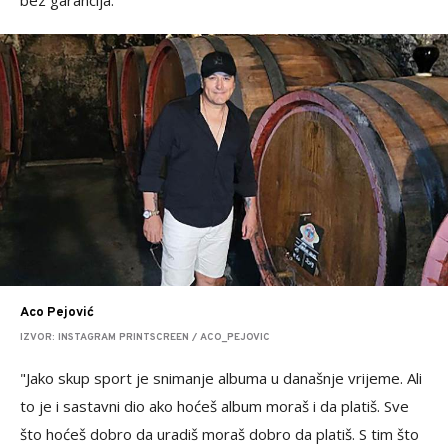
bez garancija.
Aco Pejović
IZVOR: INSTAGRAM PRINTSCREEN / ACO_PEJOVIC
"Jako skup sport je snimanje albuma u današnje vrijeme. Ali
to je i sastavni dio ako hoćeš album moraš i da platiš. Sve
što hoćeš dobro da uradiš moraš dobro da platiš. S tim što