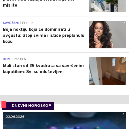
mislite
0
SAVRŠENI
Pre 11 h
|
Boja noktiju koja će dominirati u
avgustu: Stoji svima i ističe preplanulu
kožu
0
DOM
Pre 13 h
|
Mali stan od 25 kvadrata sa savršenim
kupatilom: Svi su oduševljeni
DNEVNI HOROSKOP
0
03.06.2026.