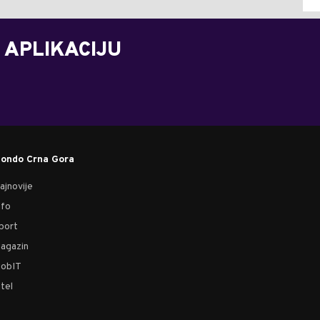
 APLIKACIJU
ondo Crna Gora
ajnovije
nfo
port
agazin
obIT
tel