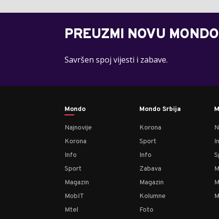
PREUZMI NOVU MONDO
Savršen spoj vijesti i zabave.
Mondo
Mondo Srbija
M
Najnovije
Korona
N
Korona
Sport
I
Info
Info
S
Sport
Zabava
M
Magazin
Magazin
M
MobIT
Kolumne
M
Mtel
Foto