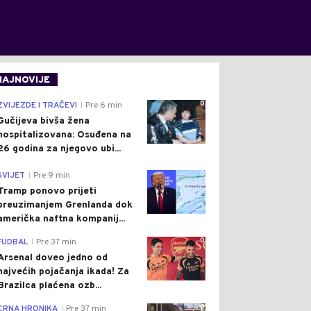
NAJNOVIJE
0
ZVIJEZDE I TRAČEVI
Pre 6 min
|
Gučijeva bivša žena
hospitalizovana: Osuđena na
26 godina za njegovo ubi...
0
SVIJET
Pre 9 min
|
Tramp ponovo prijeti
preuzimanjem Grenlanda dok
američka naftna kompanij...
0
FUDBAL
Pre 37 min
|
Arsenal doveo jedno od
najvećih pojačanja ikada! Za
Brazilca plaćena ozb...
0
CRNA HRONIKA
Pre 37 min
|