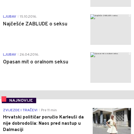
0
LJUBAV
15.10.2016.
|
Najčešće ZABLUDE o seksu
0
LJUBAV
26.04.2016.
|
Opasan mit o oralnom seksu
NAJNOVIJE
0
ZVIJEZDE I TRAČEVI
Pre 11 min
|
Hrvatski političar poručio Karleuši da
nije dobrodošla: Naos pred nastup u
Dalmaciji