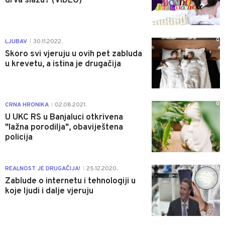
drva slažu? (VIDEO)
0
LJUBAV
30.11.2022.
|
Skoro svi vjeruju u ovih pet zabluda
u krevetu, a istina je drugačija
0
CRNA HRONIKA
02.08.2021.
|
U UKC RS u Banjaluci otkrivena
"lažna porodilja", obaviještena
policija
0
REALNOST JE DRUGAČIJA!
25.12.2020.
|
Zablude o internetu i tehnologiji u
koje ljudi i dalje vjeruju