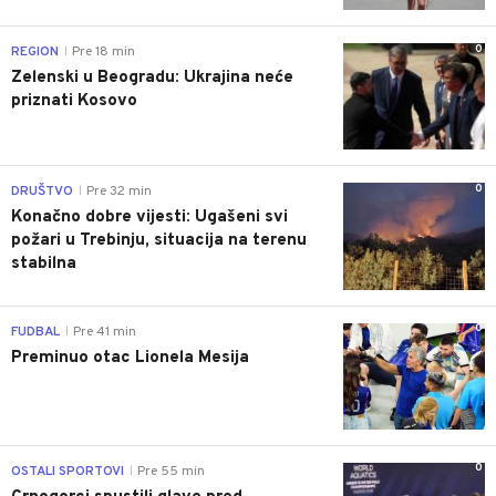
0
REGION
Pre 18 min
|
Zelenski u Beogradu: Ukrajina neće
priznati Kosovo
0
DRUŠTVO
Pre 32 min
|
Konačno dobre vijesti: Ugašeni svi
požari u Trebinju, situacija na terenu
stabilna
0
FUDBAL
Pre 41 min
|
Preminuo otac Lionela Mesija
0
OSTALI SPORTOVI
Pre 55 min
|