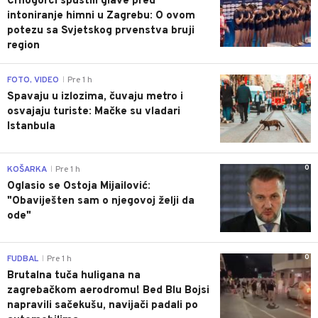
Crnogorci spustili glave pred
intoniranje himni u Zagrebu: O ovom
potezu sa Svjetskog prvenstva bruji
region
0
FOTO, VIDEO
Pre 1 h
|
Spavaju u izlozima, čuvaju metro i
osvajaju turiste: Mačke su vladari
Istanbula
0
KOŠARKA
Pre 1 h
|
Oglasio se Ostoja Mijailović:
"Obaviješten sam o njegovoj želji da
ode"
0
FUDBAL
Pre 1 h
|
Brutalna tuča huligana na
zagrebačkom aerodromu! Bed Blu Bojsi
napravili sačekušu, navijači padali po