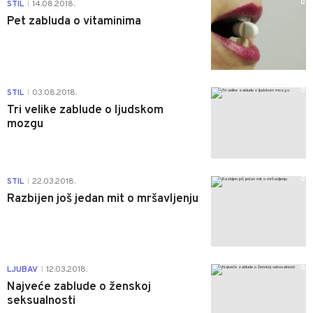
0
STIL
14.08.2018.
|
Pet zabluda o vitaminima
0
STIL
03.08.2018.
|
Tri velike zablude o ljudskom
mozgu
0
STIL
22.03.2018.
|
Razbijen još jedan mit o mršavljenju
0
LJUBAV
12.03.2018.
|
Najveće zablude o ženskoj
seksualnosti