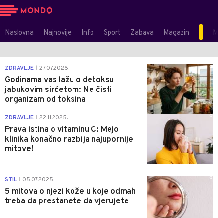
Naslovna
Najnovije
Info
Sport
Zabava
Magazin
M
0
ZDRAVLJE
27.07.2026.
|
Godinama vas lažu o detoksu
jabukovim sirćetom: Ne čisti
organizam od toksina
0
ZDRAVLJE
22.11.2025.
|
Prava istina o vitaminu C: Mejo
klinika konačno razbija najupornije
mitove!
0
STIL
05.07.2025.
|
5 mitova o njezi kože u koje odmah
treba da prestanete da vjerujete