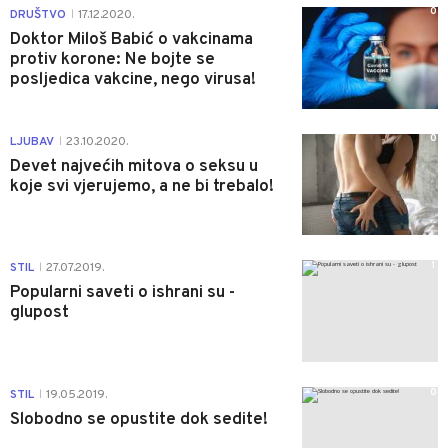
0
DRUŠTVO
17.12.2020.
|
Doktor Miloš Babić o vakcinama
protiv korone: Ne bojte se
posljedica vakcine, nego virusa!
0
LJUBAV
23.10.2020.
|
Devet najvećih mitova o seksu u
koje svi vjerujemo, a ne bi trebalo!
1
STIL
27.07.2019.
|
Popularni saveti o ishrani su -
glupost
0
STIL
19.05.2019.
|
Slobodno se opustite dok sedite!