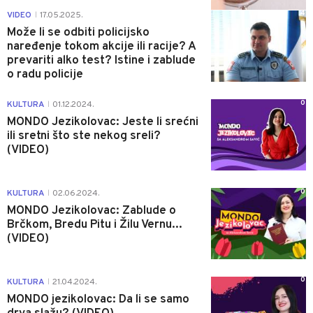
4
VIDEO
17.05.2025.
|
Može li se odbiti policijsko
naređenje tokom akcije ili racije? A
prevariti alko test? Istine i zablude
o radu policije
0
KULTURA
01.12.2024.
|
MONDO Jezikolovac: Jeste li srećni
ili sretni što ste nekog sreli?
(VIDEO)
0
KULTURA
02.06.2024.
|
MONDO Jezikolovac: Zablude o
Brčkom, Bredu Pitu i Žilu Vernu...
(VIDEO)
0
KULTURA
21.04.2024.
|
MONDO jezikolovac: Da li se samo