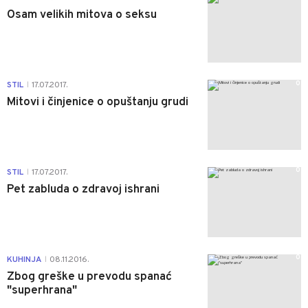
Osam velikih mitova o seksu
0
STIL
17.07.2017.
|
Mitovi i činjenice o opuštanju grudi
0
STIL
17.07.2017.
|
Pet zabluda o zdravoj ishrani
0
KUHINJA
08.11.2016.
|
Zbog greške u prevodu spanać
"superhrana"