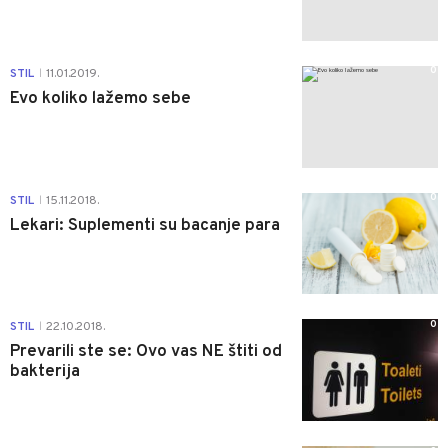
0
STIL
11.01.2019.
|
Evo koliko lažemo sebe
0
STIL
15.11.2018.
|
Lekari: Suplementi su bacanje para
0
STIL
22.10.2018.
|
Prevarili ste se: Ovo vas NE štiti od
bakterija