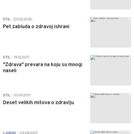
0
STIL
23.02.2018.
|
Pet zabluda o zdravoj ishrani
0
STIL
19.12.2017.
|
"Zdrava" prevara na koju su mnogi
naseli
0
STIL
10.09.2017.
|
Deset velikih mitova o zdravlju
0
LJUBAV
29.08.2017.
|