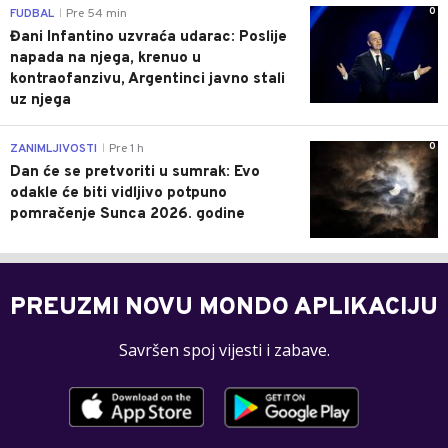
0
FUDBAL
Pre 54 min
|
Đani Infantino uzvraća udarac: Poslije
napada na njega, krenuo u
kontraofanzivu, Argentinci javno stali
uz njega
0
ZANIMLJIVOSTI
Pre 1 h
|
Dan će se pretvoriti u sumrak: Evo
odakle će biti vidljivo potpuno
pomračenje Sunca 2026. godine
PREUZMI NOVU MONDO APLIKACIJU
Savršen spoj vijesti i zabave.