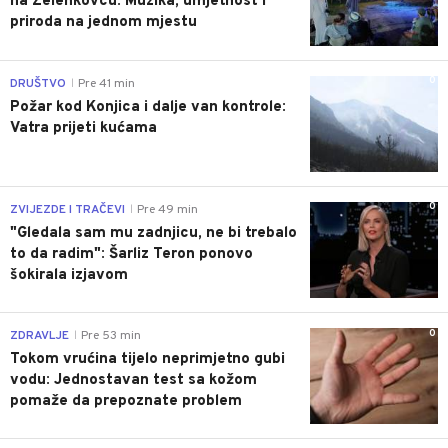
na Zelenkovcu: Muzika, umjetnost i
priroda na jednom mjestu
0
DRUŠTVO
Pre 41 min
|
Požar kod Konjica i dalje van kontrole:
Vatra prijeti kućama
0
ZVIJEZDE I TRAČEVI
Pre 49 min
|
"Gledala sam mu zadnjicu, ne bi trebalo
to da radim": Šarliz Teron ponovo
šokirala izjavom
0
ZDRAVLJE
Pre 53 min
|
Tokom vrućina tijelo neprimjetno gubi
vodu: Jednostavan test sa kožom
pomaže da prepoznate problem