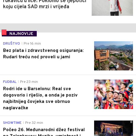
rukavicu u lice: Poklonio se ljepotici
koju cijela SAD mrzi i vrijeđa
NAJNOVIJE
0
DRUŠTVO
Pre 16 min
|
Bez plata i zdravstvenog osiguranja:
Rudari treću noć proveli u jami
0
FUDBAL
Pre 23 min
|
Rodri ide u Barselonu: Real sve
dogovorio i riješio, a onda je poziv
najbitnijeg čovjeka sve obrnuo
naglavačke
0
SHOWTIME
Pre 32 min
|
Počeo 26. Međunarodni džez festival