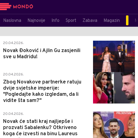
Naslovna
Najnovije
Info
Sport
Zabava
Magazin
M
0
20.04.2026.
Novak Đoković i Ajlin Gu zasjenili
sve u Madridu!
0
20.04.2026.
Zbog Novakove partnerke ratuju
dvije svjetske imperije:
"Pogledajte kako izgledam, da li
vidite šta sam?"
0
20.04.2026.
Novak će stati kraj najljepše i
prozvati Sabalenku? Otkriveno
koga će izvesti na binu Laureus