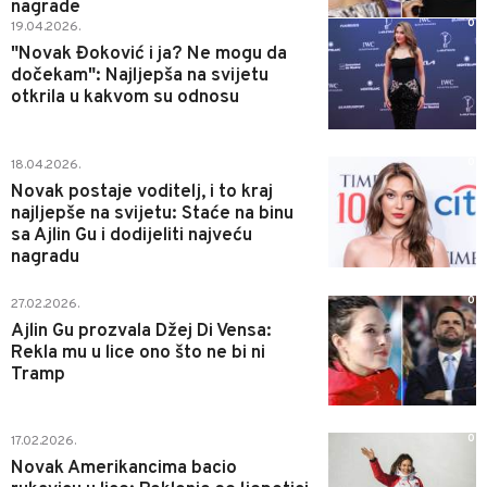
nagrade
0
19.04.2026.
"Novak Đoković i ja? Ne mogu da
dočekam": Najljepša na svijetu
otkrila u kakvom su odnosu
0
18.04.2026.
Novak postaje voditelj, i to kraj
najljepše na svijetu: Staće na binu
sa Ajlin Gu i dodijeliti najveću
nagradu
0
27.02.2026.
Ajlin Gu prozvala Džej Di Vensa:
Rekla mu u lice ono što ne bi ni
Tramp
0
17.02.2026.
Novak Amerikancima bacio