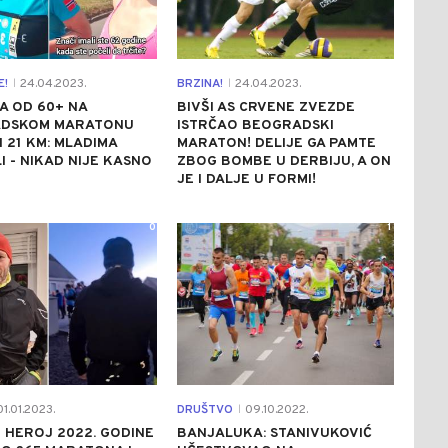
E!
24.04.2023.
BRZINA!
24.04.2023.
|
|
A OD 60+ NA
BIVŠI AS CRVENE ZVEZDE
DSKOM MARATONU
ISTRČAO BEOGRADSKI
I 21 KM: MLADIMA
MARATON! DELIJE GA PAMTE
I - NIKAD NIJE KASNO
ZBOG BOMBE U DERBIJU, A ON
JE I DALJE U FORMI!
0
1
1.01.2023.
DRUŠTVO
09.10.2022.
|
 HEROJ 2022. GODINE
BANJALUKA: STANIVUKOVIĆ