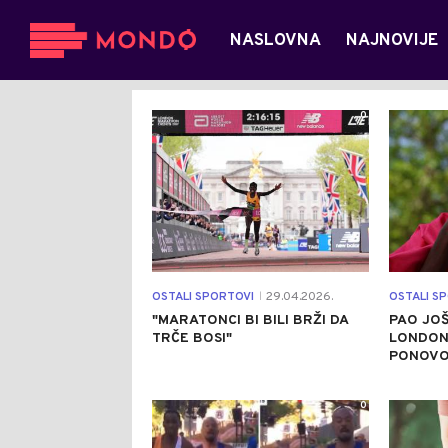
NASLOVNA
NAJNOVIJE
0
OSTALI SPORTOVI
29.04.2026.
OSTALI S
|
"MARATONCI BI BILI BRŽI DA
PAO JO
TRČE BOSI"
LONDONU
PONOVO 
0