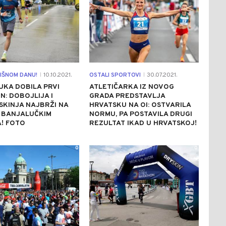
IŠNOM DANU!
10.10.2021.
OSTALI SPORTOVI
30.07.2021.
|
|
KA DOBILA PRVI
ATLETIČARKA IZ NOVOG
: DOBOJLIJA I
GRADA PREDSTAVLJA
KINJA NAJBRŽI NA
HRVATSKU NA OI: OSTVARILA
 BANJALUČKIM
NORMU, PA POSTAVILA DRUGI
! FOTO
REZULTAT IKAD U HRVATSKOJ!
0
0