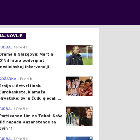
NAJNOVIJE
0
FUDBAL
Pre 4 h
|
Drama u Glazgovu: Martin
O'Nil hitno podvrgnut
medicinskoj intervenciji
0
KOŠARKA
Pre 4 h
|
Srbija u četvrtfinalu
Eurobasketa, blamaža
Hrvatske: Svi u čudu gledali ...
0
FUDBAL
Pre 5 h
|
Partizanov tim za Tobol: Saša
Ilić napada Kazahstance sa
ovih 11
0
FUDBAL
Pre 5 h
|