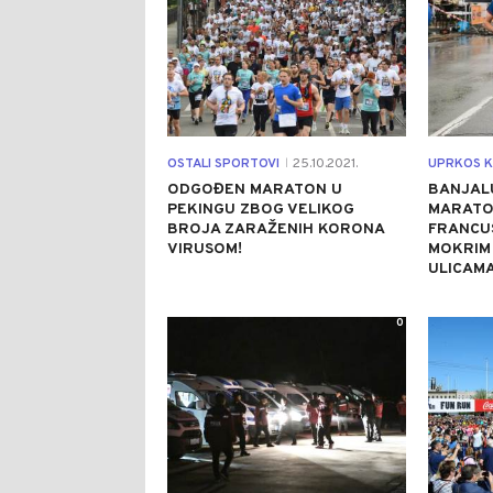
OSTALI SPORTOVI
25.10.2021.
UPRKOS K
|
ODGOĐEN MARATON U
BANJALU
PEKINGU ZBOG VELIKOG
MARATON
BROJA ZARAŽENIH KORONA
FRANCUS
VIRUSOM!
MOKRIM
ULICAMA
0