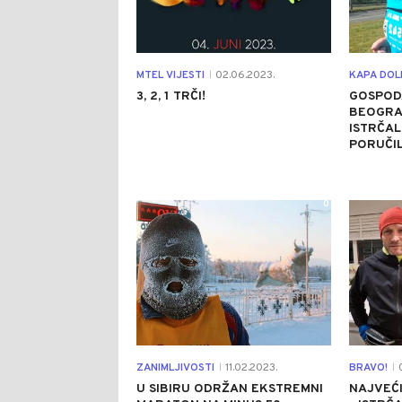
MTEL VIJESTI
02.06.2023.
KAPA DOL
|
3, 2, 1 TRČI!
GOSPOD
BEOGRA
ISTRČAL
PORUČIL
0
ZANIMLJIVOSTI
11.02.2023.
BRAVO!
0
|
|
U SIBIRU ODRŽAN EKSTREMNI
NAJVEĆI