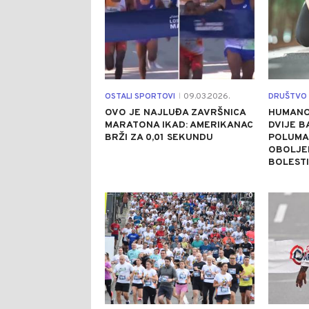
OSTALI SPORTOVI
09.03.2026.
DRUŠTVO
|
OVO JE NAJLUĐA ZAVRŠNICA
HUMANO
MARATONA IKAD: AMERIKANAC
DVIJE 
BRŽI ZA 0,01 SEKUNDU
POLUMA
OBOLJE
BOLESTI
0