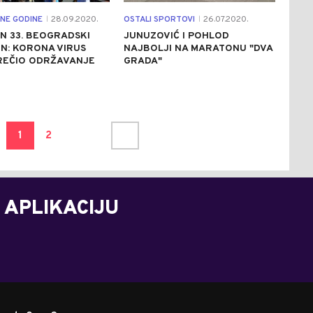
NE GODINE
28.09.2020.
OSTALI SPORTOVI
26.07.2020.
|
|
N 33. BEOGRADSKI
JUNUZOVIĆ I POHLOD
N: KORONA VIRUS
NAJBOLJI NA MARATONU "DVA
REČIO ODRŽAVANJE
GRADA"
1
2
 APLIKACIJU