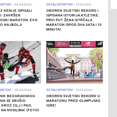
PORTOVI
06.04.2025.
OSTALI SPORTOVI
13.10.2024.
|
|
Z KENIJE ISPISALI
OBOREN SVJETSKI REKORD I
U: ZAVRŠEN
ISPISANA ISTORIJA ATLETIKE:
DSKI MARATON, EVO
PRVI PUT ŽENA ISTRČALA
IO NAJBOLJI
MARATON ISPOD DVA SATA I 10
MINUTA!
0
0
PORTOVI
28.04.2024.
OSTALI SPORTOVI
21.04.2024.
|
|
NIK BEOGRADSKOG
OBOREN SVJETSKI REKORD U
A SE SRUŠIO:
MARATONU PRED OLIMPIJSKE
KROZ CILJ I PAO,
IGRE!
 NA NOSILIMA! (FOTO)