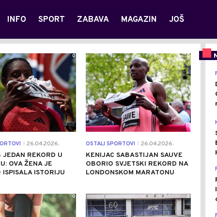
INFO
SPORT
ZABAVA
MAGAZIN
JOŠ
0
0
PORTOVI
26.04.2026.
OSTALI SPORTOVI
26.04.2026.
|
|
Š JEDAN REKORD U
KENIJAC SABASTIJAN SAUVE
: OVA ŽENA JE
OBORIO SVJETSKI REKORD NA
ISPISALA ISTORIJU
LONDONSKOM MARATONU
0
2