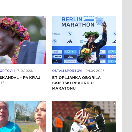
0
0
PORTOVI
17.10.2023.
OSTALI SPORTOVI
24.09.2023.
|
|
SKANDAL - PA KRAJ
ETIOPLJANKA OBORILA
E!
SVJETSKI REKORD U
MARATONU
0
0