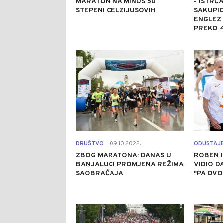
MARATON NA MINUS 50
- ISTRČ
STEPENI CELZIJUSOVIH
SAKUPIO
ENGLEZ 
PREKO 4
0
DRUŠTVO
09.10.2022.
ODUSTAJ
|
ZBOG MARATONA: DANAS U
ROBEN 
BANJALUCI PROMJENA REŽIMA
VIDIO D
SAOBRAĆAJA
"PA OVO
0