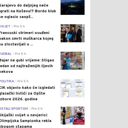
Sarajevo do daljnjeg neće
igrati na Koševu!? Bordo klub
se oglasio saopš...
0
SVIJET
Pre 5 h
|
Francuski strimeri osuđeni
nakon smrti muškarca kojeg
su zlostavljali u ...
0
FUDBAL
Pre 5 h
|
Bajer ne gubi vrijeme: Stigao
jedan od najtraženijih lijevih
bekova
0
POLITIKA
Pre 5 h
|
CIK objavio kako će izgledati
glasački listići za Opšte
izbore 2026. godine
0
OSTALI SPORTOVI
Pre 5 h
|
Skijaški svijet u nevjerici:
Olimpijska šampionka rekla
zbogom stazama