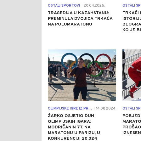
OSTALI SPORTOVI
20.04.2025.
OSTALI S
|
TRAGEDIJA U KAZAHSTANU:
TRKAČI I
PREMINULA DVOJICA TRKAČA
ISTORIJ
NA POLUMARATONU
BEOGRA
KO JE B
0
OLIMPIJSKE IGRE IZ PRVE RUKE
14.08.2024.
OSTALI S
|
ŽARKO OSJETIO DUH
POBJED
OLIMPIJSKIH IGARA:
MARATON
MODRIČANIN 77. NA
PROŠAO 
MARATONU U PARIZU, U
IZNESEN
KONKURENCIJI 20.024