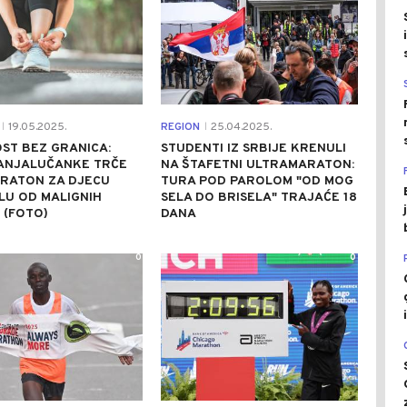
19.05.2025.
REGION
25.04.2025.
|
|
ST BEZ GRANICA:
STUDENTI IZ SRBIJE KRENULI
BANJALUČANKE TRČE
NA ŠTAFETNI ULTRAMARATON:
RATON ZA DJECU
TURA POD PAROLOM "OD MOG
LU OD MALIGNIH
SELA DO BRISELA" TRAJAĆE 18
 (FOTO)
DANA
0
0