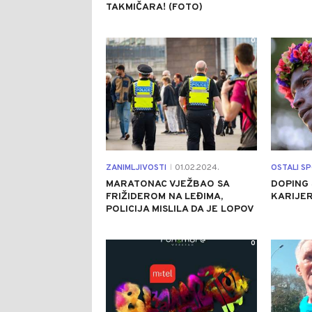
TAKMIČARA! (FOTO)
0
ZANIMLJIVOSTI
01.02.2024.
OSTALI S
|
MARATONAC VJEŽBAO SA
DOPING 
FRIŽIDEROM NA LEĐIMA,
KARIJER
POLICIJA MISLILA DA JE LOPOV
0