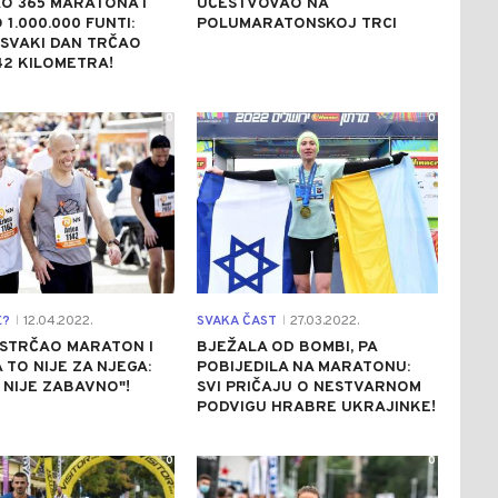
AO 365 MARATONA I
UČESTVOVAO NA
 1.000.000 FUNTI:
POLUMARATONSKOJ TRCI
SVAKI DAN TRČAO
2 KILOMETRA!
0
0
E?
12.04.2022.
SVAKA ČAST
27.03.2022.
|
|
ISTRČAO MARATON I
BJEŽALA OD BOMBI, PA
A TO NIJE ZA NJEGA:
POBIJEDILA NA MARATONU:
 NIJE ZABAVNO"!
SVI PRIČAJU O NESTVARNOM
PODVIGU HRABRE UKRAJINKE!
0
0